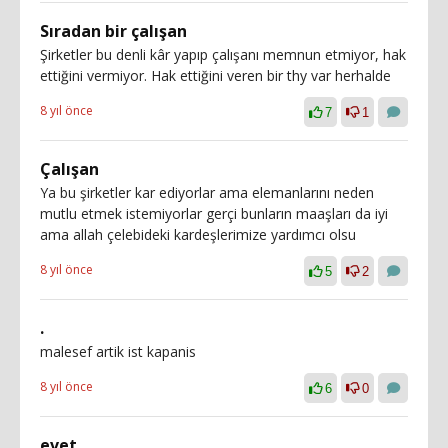
Sıradan bir çalışan
Şirketler bu denli kâr yapıp çalışanı memnun etmiyor, hak
ettiğini vermiyor. Hak ettiğini veren bir thy var herhalde
8 yıl önce
7
1
Çalışan
Ya bu şirketler kar ediyorlar ama elemanlarını neden
mutlu etmek istemiyorlar gerçi bunların maaşları da iyi
ama allah çelebideki kardeşlerimize yardımcı olsu
8 yıl önce
5
2
.
malesef artik ist kapanis
8 yıl önce
6
0
evet