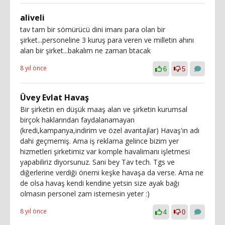
aliveli
tav tam bir sömürücü dini imanı para olan bir
şirket...personeline 3 kuruş para veren ve milletin ahını
alan bir şirket...bakalım ne zaman btacak
8 yıl önce
6
5
Üvey Evlat Havaş
Bir şirketin en düşük maaş alan ve şirketin kurumsal
birçok haklarından faydalanamayan
(kredi,kampanya,indirim ve özel avantajlar) Havaş'ın adı
dahi geçmemiş. Ama iş reklama gelince bizim yer
hizmetleri şirketimiz var komple havalimanı işletmesi
yapabiliriz diyorsunuz. Sani bey Tav tech. Tgs ve
diğerlerine verdiği önemi keşke havaşa da verse. Ama ne
de olsa havaş kendi kendine yetsin size ayak bağı
olmasın personel zam istemesin yeter :)
8 yıl önce
4
0