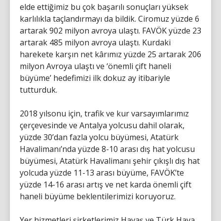
elde ettiğimiz bu çok başarılı sonuçları yüksek
karlılıkla taçlandırmayı da bildik. Ciromuz yüzde 6
artarak 902 milyon avroya ulaştı. FAVÖK yüzde 23
artarak 485 milyon avroya ulaştı. Kurdaki
harekete karşın net kârımız yüzde 25 artarak 206
milyon Avroya ulaştı ve ‘önemli çift haneli
büyüme’ hedefimizi ilk dokuz ay itibariyle
tutturduk.
2018 yılsonu için, trafik ve kur varsayımlarımız
çerçevesinde ve Antalya yolcusu dahil olarak,
yüzde 30’dan fazla yolcu büyümesi, Atatürk
Havalimanı’nda yüzde 8-10 arası dış hat yolcusu
büyümesi, Atatürk Havalimanı şehir çıkışlı dış hat
yolcuda yüzde 11-13 arası büyüme, FAVÖK’te
yüzde 14-16 arası artış ve net karda önemli çift
haneli büyüme beklentilerimizi koruyoruz.
Yer hizmetleri şirketlerimiz Havaş ve Türk Hava