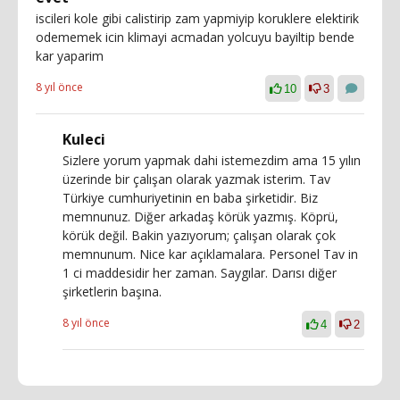
iscileri kole gibi calistirip zam yapmiyip koruklere elektirik
odememek icin klimayi acmadan yolcuyu bayiltip bende
kar yaparim
8 yıl önce
10
3
Kuleci
Sizlere yorum yapmak dahi istemezdim ama 15 yılın
üzerinde bir çalışan olarak yazmak isterim. Tav
Türkiye cumhuriyetinin en baba şirketidir. Biz
memnunuz. Diğer arkadaş körük yazmış. Köprü,
körük değil. Bakin yazıyorum; çalışan olarak çok
memnunum. Nice kar açıklamalara. Personel Tav in
1 ci maddesidir her zaman. Saygılar. Darısı diğer
şirketlerin başına.
8 yıl önce
4
2