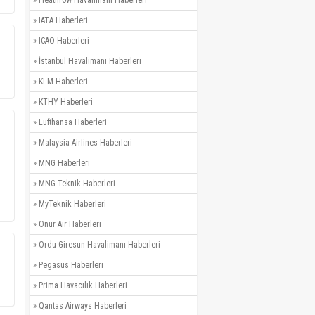
»
Heathrow Havalimanı Haberleri
»
IATA Haberleri
»
ICAO Haberleri
»
İstanbul Havalimanı Haberleri
»
KLM Haberleri
»
KTHY Haberleri
»
Lufthansa Haberleri
»
Malaysia Airlines Haberleri
»
MNG Haberleri
»
MNG Teknik Haberleri
»
MyTeknik Haberleri
»
Onur Air Haberleri
»
Ordu-Giresun Havalimanı Haberleri
»
Pegasus Haberleri
»
Prima Havacılık Haberleri
»
Qantas Airways Haberleri