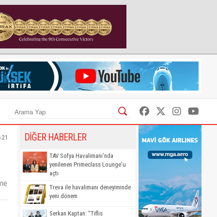
DİĞER HABERLER
6:21
TAV Sofya Havalimanı’nda
yenilenen Primeclass Lounge'u
açtı
şme
Treva ile havalimanı deneyiminde
yeni dönem
Serkan Kaptan: "Tiflis