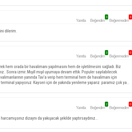
3
3
Yanıtla
Beğendim
Beğenmedim
ni dilerim.
3
0
Yanıtla
Beğendim
Beğenmedim
ek hem orada bir havalimanı yapılmasını hem de işletilmesini sağladı. Biz
.. Sonra izmir..Mışıll mışıl uyumaya devam ettik. Populer sayılabilecek
avalimanlarının yanında Tav'a verip hem terminal hem de havalimanı için
 terminal yapıyoruz. Kayseri için de yakında yenileme yaparız. paramız çok ya...
2
0
Yanıtla
Beğendim
Beğenmedim
arcamışsınız dizaynı da yakışacak şekilde yaptırsaydınız...