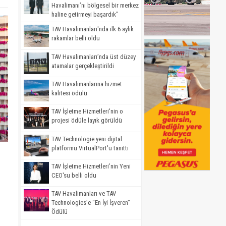
Havalimanı’nı bölgesel bir merkez
haline getirmeyi başardık"
TAV Havalimanları'nda ilk 6 aylık
rakamlar belli oldu
TAV Havalimanları’nda üst düzey
atamalar gerçekleştirildi
TAV Havalimanlarına hizmet
kalitesi ödülü
TAV İşletme Hizmetleri'nin o
projesi ödüle layık görüldü
TAV Technologie yeni dijital
platformu VirtualPort'u tanıttı
TAV İşletme Hizmetleri’nin Yeni
CEO'su belli oldu
TAV Havalimanları ve TAV
Technologies’e “En İyi İşveren”
Ödülü