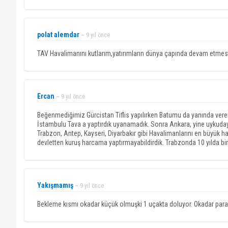
polat alemdar
~ 9 yıl önce
TAV Havalimanını kutlarım,yatırımların dünya çapında devam etmesi
Ercan
~ 9 yıl önce
Beğenmediğimiz Gürcistan Tiflis yapılırken Batumu da yanında verer
İstambulu Tava a yaptırdık uyanamadık. Sonra Ankara, yine uykudayız
Trabzon, Antep, Kayseri, Diyarbakır gibi Havalimanlarını en büyük h
devletten kuruş harcama yaptırmayabildirdik. Trabzonda 10 yılda bir
Yakışmamış
~ 9 yıl önce
Bekleme kısmı okadar küçük olmuşki 1 uçakta doluyor. Okadar para h