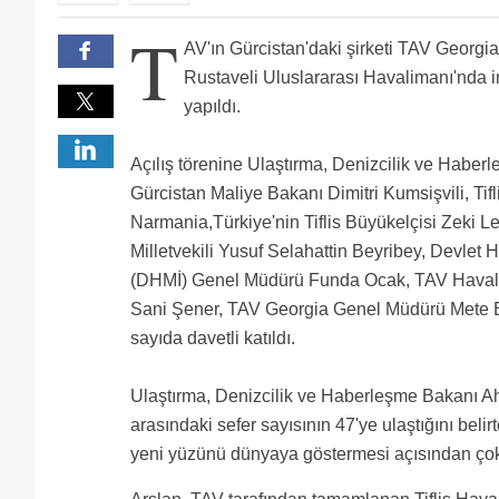
Beğenmediğimiz Gürcistan Tiflis yapılırken Batumu d
T
Biz İstambulu Tava a yaptırdık uyanamadık. Sonra Ank
Bekleme kısmı okadar küçük olmuşki 1 uçakta doluyo
AV'ın Gürcistan'daki şirketi TAV Georgia 
Trabzon, Antep, Kayseri, Diyarbakır gibi Havalimanla
Kutaisi havalimanından heryer daha ucuz ve orası ço
devletten kuruş harcama yaptırmayabildirdik. Trabzo
Yeni havalimanını TAV a vermemenin üzüntüsünü bi
Rustaveli Uluslararası Havalimanı'nda in
çok ya...
Her işletici TAV gibi davransa, tüm alanlar çiçek gibi
yapıldı.
TAV'ın projelerini biliyoruz şu körün projeleri nasıl
Yeralti isleri Sam amcaya, yer ustu isleri de TR ye v
Açılış törenine Ulaştırma, Denizcilik ve Habe
Gürcistan Maliye Bakanı Dimitri Kumsişvili, Tif
Narmania,Türkiye'nin Tiflis Büyükelçisi Zeki 
Milletvekili Yusuf Selahattin Beyribey, Devlet 
(DHMİ) Genel Müdürü Funda Ocak, TAV Havalim
Sani Şener, TAV Georgia Genel Müdürü Mete Er
sayıda davetli katıldı.
Ulaştırma, Denizcilik ve Haberleşme Bakanı Ahm
arasındaki sefer sayısının 47'ye ulaştığını belir
yeni yüzünü dünyaya göstermesi açısından çok