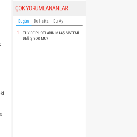
ÇOK YORUMLANANLAR
ü
Bugün
Bu Hafta
Bu Ay
1
THY’DE PİLOTLARIN MAAŞ SİSTEMİ
DEĞİŞİYOR MU?
k
eki
ve