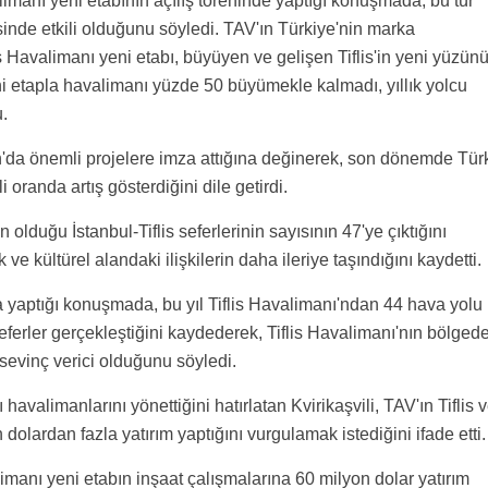
imanı yeni etabının açılış töreninde yaptığı konuşmada, bu tür
mesinde etkili olduğunu söyledi. TAV'ın Türkiye'nin marka
s Havalimanı yeni etabı, büyüyen ve gelişen Tiflis'in yeni yüzün
 etapla havalimanı yüzde 50 büyümekle kalmadı, yıllık yolcu
.
n'da önemli projelere imza attığına değinerek, son dönemde Tür
 oranda artış gösterdiğini dile getirdi.
duğu İstanbul-Tiflis seferlerinin sayısının 47'ye çıktığını
ve kültürel alandaki ilişkilerin daha ileriye taşındığını kaydetti.
ta yaptığı konuşmada, bu yıl Tiflis Havalimanı'ndan 44 hava yolu
eferler gerçekleştiğini kaydederek, Tiflis Havalimanı'nın bölged
sevinç verici olduğunu söyledi.
havalimanlarını yönettiğini hatırlatan Kvirikaşvili, TAV'ın Tiflis 
olardan fazla yatırım yaptığını vurgulamak istediğini ifade etti.
limanı yeni etabın inşaat çalışmalarına 60 milyon dolar yatırım