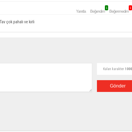
1
1
Yanıtla
Beğendim
Beğenmedim
v çok pahalı ve kirli
Kalan karakter
1000
Gönder