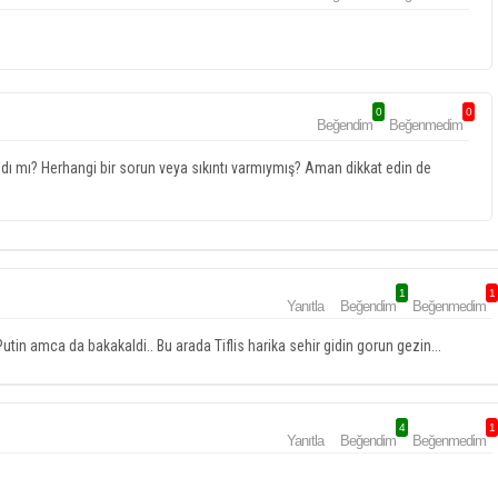
0
0
Beğendim
Beğenmedim
ldı mı? Herhangi bir sorun veya sıkıntı varmıymış? Aman dikkat edin de
1
1
Yanıtla
Beğendim
Beğenmedim
Putin amca da bakakaldi.. Bu arada Tiflis harika sehir gidin gorun gezin...
4
1
Yanıtla
Beğendim
Beğenmedim