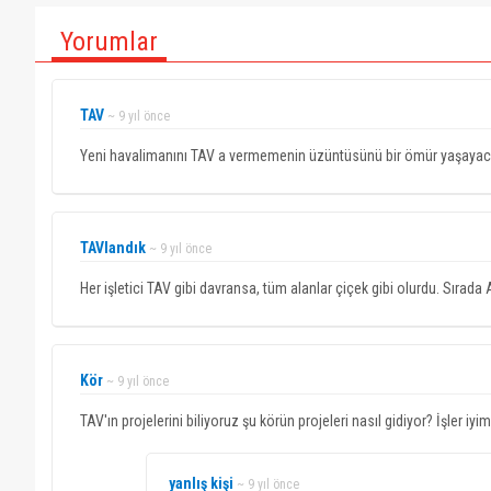
Yorumlar
TAV
~ 9 yıl önce
Yeni havalimanını TAV a vermemenin üzüntüsünü bir ömür yaşayac
TAVlandık
~ 9 yıl önce
Her işletici TAV gibi davransa, tüm alanlar çiçek gibi olurdu. Sırada 
Kör
~ 9 yıl önce
TAV'ın projelerini biliyoruz şu körün projeleri nasıl gidiyor? İşler 
yanlış kişi
~ 9 yıl önce