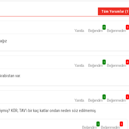
Tüm Yorumlar (1
0
3
Yanıtla
Beğendim
Beğenmedim
ağız
1
4
Yanıtla
Beğendim
Beğenmedim
Arabistan var.
1
1
Yanıtla
Beğendim
Beğenmedim
iyimiymiş? KÖR, TAV'ı bir kaç katlar ondan neden söz edilmemiş.
1
1
Beğendim
Beğenmedim