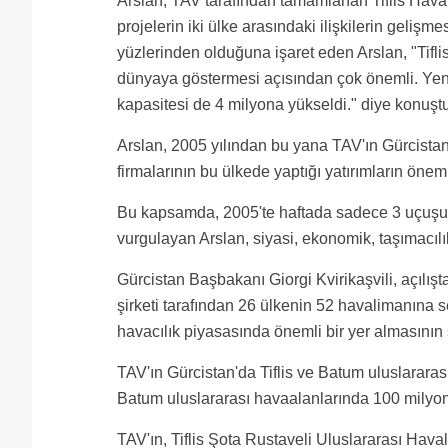
Arslan, TAV tarafından tamamlanan Tiflis Haval
projelerin iki ülke arasındaki ilişkilerin geliş
yüzlerinden olduğuna işaret eden Arslan, "Tifli
dünyaya göstermesi açısından çok önemli. Yeni
kapasitesi de 4 milyona yükseldi." diye konuştu
Arslan, 2005 yılından bu yana TAV'ın Gürcista
firmalarının bu ülkede yaptığı yatırımların önemli
Bu kapsamda, 2005'te haftada sadece 3 uçuşun ol
vurgulayan Arslan, siyasi, ekonomik, taşımacılık 
Gürcistan Başbakanı Giorgi Kvirikaşvili, açılış
şirketi tarafından 26 ülkenin 52 havalimanına s
havacılık piyasasında önemli bir yer almasının 
TAV'ın Gürcistan'da Tiflis ve Batum uluslararası 
Batum uluslararası havaalanlarında 100 milyon d
TAV'ın, Tiflis Şota Rustaveli Uluslararası Hava