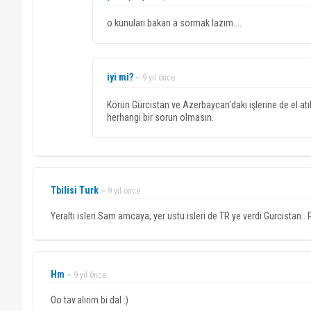
o kunuları bakan a sormak lazım....
iyi mi?
~ 9 yıl önce
Körün Gürcistan ve Azerbaycan'daki işlerine de el atı
herhangi bir sorun olmasın.
Tbilisi Turk
~ 9 yıl önce
Yeralti isleri Sam amcaya, yer ustu isleri de TR ye verdi Gurcistan.. 
Hm
~ 9 yıl önce
Oo tav.alırım bi dal :)