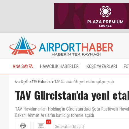
ANA SAYFA
HAVACILIK HABERLERİ
KÖŞE YAZARLARI
FO
Ana Sayfa
»
TAV Haberleri
»
TAV Gürcistan'da yeni etabın açılışını yaptı
TAV Gürcistan'da yeni etab
TAV Havalimanları Holding'in Gürcistan'daki Şota Rustavelli Haval
Bakanı Ahmet Arslan'ın katıldığı törenle açıldı.
11
Oo tav.alırım bi dal :)
TAV Havalimanını kutlarım,yatırımların dünya çapınd