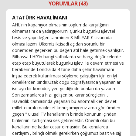
YORUMLAR (43)
ATATÜRK HAVALİMANI
AHL'nin kapanıyor olmasının toplumda karşılığının
olmamasını da yadırgıyorum. Çünkü bugünkü işlevsel
tesis ve yapı değeri tahminen 8 MİLYAR € civarında
olması lazım. Ülkemiz iktisadi açıdan sorunlu bir
dönemden geçerken bu değeri atıl hale getirmek yanlıştır.
Bilhassa LHR'in hangi safhalarda ve hangi düşüncelerde
etap etap büyütülerek bugünkü işlevi ile devam etmesi ve
beraberinde Londra'da 4 tane daha şehir havalimanı
inşaa ederek kullanılması söyleme çalıştığım için en iyi
örneklerden biridir.Uzak doğu coğrafyasında yaşananlar
ise ayrı bir konudur, yeri geldiğinde bunları da yazarım.
Son zamanlarda hızlı gelişen bu karar süreçlerini ,
Havacılık camiasında yaşanan bu anormallikleri devlet -
millet olarak maalesef konuşamıyoruz ama gönlümden
geçen '' ulusal TV kanallarının birinde konunun içinden
birilerinin ''tartışması ses getirecektir. Önemli olan bu
kanalların ne kadar cesur olmasıdır. Bu konularda
dertliyim , bilinçli olmak gerekirken çoğumuz basit ve sığ