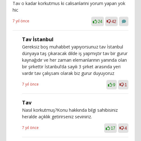
Tav o kadar korkutmus ki calisanlarini yorum yapan yok
hic
7 yıl önce
24
42
Tav İstanbul
Gereksiz boş muhabbet yapıyorsunuz tav İstanbul
dünyaya taş çıkaracak dilde iş yapmıştır tav bir gurur
kaynağıdır ve her zaman elemanlarının yanında olan
bir şirkettir İstanbul’da sayılı 3 şirket arasında yeri
vardır tav çalışsanı olarak biz gurur duyuyoruz
7 yıl önce
9
1
Tav
Nasıl korkutmuş?Konu hakkında bilgi sahibisiniz
heralde açıklık getirirseniz seviniriz.
7 yıl önce
17
4