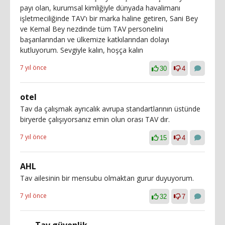
payı olan, kurumsal kimliğiyle dünyada havalimanı
işletmeciliğinde TAV'ı bir marka haline getiren, Sani Bey
ve Kemal Bey nezdinde tüm TAV personelini
başarılarından ve ülkemize katkılarından dolayı
kutluyorum. Sevgiyle kalın, hoşça kalın
7 yıl önce
30
4
otel
Tav da çalışmak ayrıcalık avrupa standartlarının üstünde
biryerde çalışıyorsanız emin olun orası TAV dır.
7 yıl önce
15
4
AHL
Tav ailesinin bir mensubu olmaktan gurur duyuyorum.
7 yıl önce
32
7
Tav güvenlik