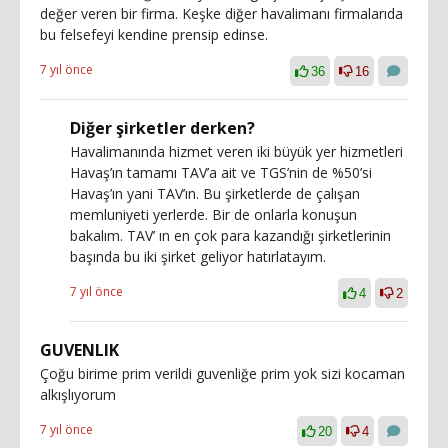
değer veren bir firma. Keşke diğer havalimanı firmalarıda
bu felsefeyi kendine prensip edinse.
7 yıl önce
36
16
Diğer şirketler derken?
Havalimanında hizmet veren iki büyük yer hizmetleri
Havaş’ın tamamı TAV’a ait ve TGS’nin de %50’si
Havaş’ın yani TAV’ın. Bu şirketlerde de çalışan
memluniyeti yerlerde. Bir de onlarla konuşun
bakalım. TAV’ ın en çok para kazandığı şirketlerinin
başında bu iki şirket geliyor hatırlatayım.
7 yıl önce
4
2
GUVENLIK
Çoğu birime prim verildi guvenliğe prim yok sizi kocaman
alkışlıyorum
7 yıl önce
20
4