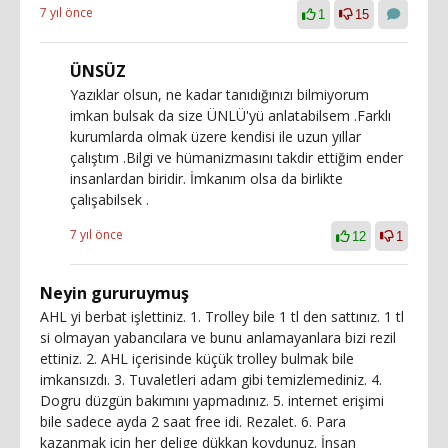
7 yıl önce
1
15
ÜNSÜZ
Yazıklar olsun, ne kadar tanıdığınızı bilmiyorum
imkan bulsak da size ÜNLÜ'yü anlatabilsem .Farklı
kurumlarda olmak üzere kendisi ile uzun yıllar
çalıştım .Bilgi ve hümanizmasını takdir ettiğim ender
insanlardan biridir. İmkanım olsa da birlikte
çalışabilsek .
7 yıl önce
12
1
Neyin gururuymuş
AHL yi berbat işlettiniz. 1. Trolley bile 1 tl den sattınız. 1 tl
si olmayan yabancılara ve bunu anlamayanlara bizi rezil
ettiniz. 2. AHL içerisinde küçük trolley bulmak bile
imkansızdı. 3. Tuvaletleri adam gibi temizlemediniz. 4.
Dogru düzgün bakımını yapmadınız. 5. internet erişimi
bile sadece ayda 2 saat free idi. Rezalet. 6. Para
kazanmak icin her delige dükkan koydunuz. İnsan