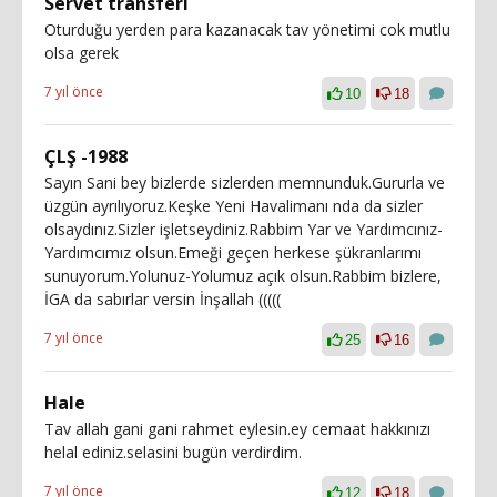
Servet transferi
Oturduğu yerden para kazanacak tav yönetimi cok mutlu
olsa gerek
7 yıl önce
10
18
ÇLŞ -1988
Sayın Sani bey bizlerde sizlerden memnunduk.Gururla ve
üzgün ayrılıyoruz.Keşke Yeni Havalimanı nda da sizler
olsaydınız.Sizler işletseydiniz.Rabbim Yar ve Yardımcınız-
Yardımcımız olsun.Emeği geçen herkese şükranlarımı
sunuyorum.Yolunuz-Yolumuz açık olsun.Rabbim bizlere,
İGA da sabırlar versin İnşallah (((((
7 yıl önce
25
16
Hale
Tav allah gani gani rahmet eylesin.ey cemaat hakkınızı
helal ediniz.selasini bugün verdirdim.
7 yıl önce
12
18