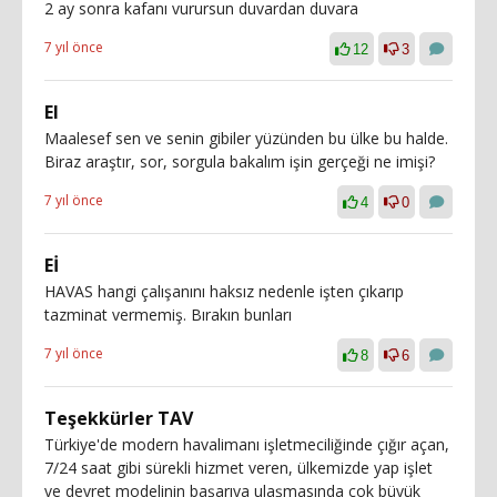
2 ay sonra kafanı vurursun duvardan duvara
7 yıl önce
12
3
EI
Maalesef sen ve senin gibiler yüzünden bu ülke bu halde.
Biraz araştır, sor, sorgula bakalım işin gerçeği ne imişi?
7 yıl önce
4
0
Eİ
HAVAS hangi çalışanını haksız nedenle işten çıkarıp
tazminat vermemiş. Bırakın bunları
7 yıl önce
8
6
Teşekkürler TAV
Türkiye'de modern havalimanı işletmeciliğinde çığır açan,
7/24 saat gibi sürekli hizmet veren, ülkemizde yap işlet
ve devret modelinin başarıya ulaşmasında çok büyük