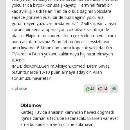
yolcular da birçok konuda şikayetçi. Terminal ferah bir
kaç aylık işi kaldı falan filan da o buz dağının yolculara
sadece görünen yüzü bir de buz dağının yolculara
görünmeyen yüzü var orada en az 1-2 yıllık iş var. Ulaşım
sorunu bir kenara operasyon çok büyük sıkıntı içinde
olacak. Ekiplere mecburen sıkıntı çekecek ama yolculara
bunu anlatamazsınız. Şuan fırtına öncesi sessizlik var
ama kıyamet 6 Nisan'dan sonra kopacak yakında tüm
TV'lerde. ATA'nın yükünü kaldırmaya hiç hazır olmayan
IGA'nın;
IMDB'de:Korku,Gerilim,Aksiyon,Komedi,Dram,Savaş
bütün türlerde 10/10 puan almaya aday'dır. Allah
sonumuzu hayır etsin...
7 yıl önce
44
14
Oblomov
Kardeş Tav'da anasının karnından havacı doğmadı.
Iga'da zamanla tecrübe kazanacak. Eksikleri var evet
ama bu kadar da yerin dibine sokmayın.