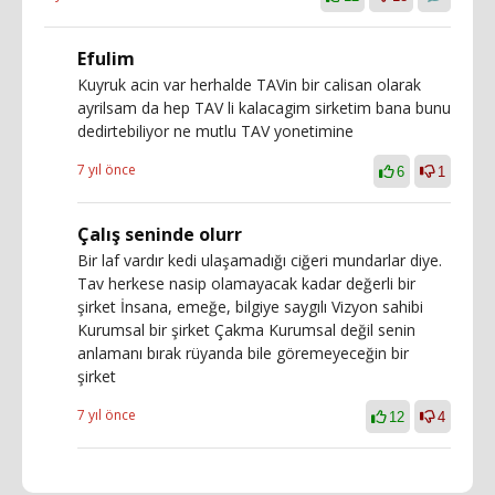
Efulim
Kuyruk acin var herhalde TAVin bir calisan olarak
ayrilsam da hep TAV li kalacagim sirketim bana bunu
dedirtebiliyor ne mutlu TAV yonetimine
7 yıl önce
6
1
Çalış seninde olurr
Bir laf vardır kedi ulaşamadığı ciğeri mundarlar diye.
Tav herkese nasip olamayacak kadar değerli bir
şirket İnsana, emeğe, bilgiye saygılı Vizyon sahibi
Kurumsal bir şirket Çakma Kurumsal değil senin
anlamanı bırak rüyanda bile göremeyeceğin bir
şirket
7 yıl önce
12
4