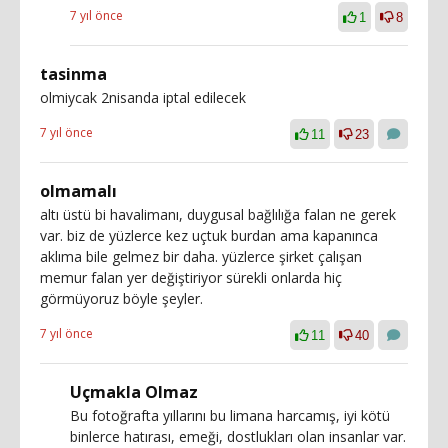
7 yıl önce
1
8
tasinma
olmiycak 2nisanda iptal edilecek
7 yıl önce
11
23
olmamalı
altı üstü bi havalimanı, duygusal bağlılığa falan ne gerek
var. biz de yüzlerce kez uçtuk burdan ama kapanınca
aklıma bile gelmez bir daha. yüzlerce şirket çalışan
memur falan yer değiştiriyor sürekli onlarda hiç
görmüyoruz böyle şeyler.
7 yıl önce
11
40
Uçmakla Olmaz
Bu fotoğrafta yıllarını bu limana harcamış, iyi kötü
binlerce hatırası, emeği, dostlukları olan insanlar var.