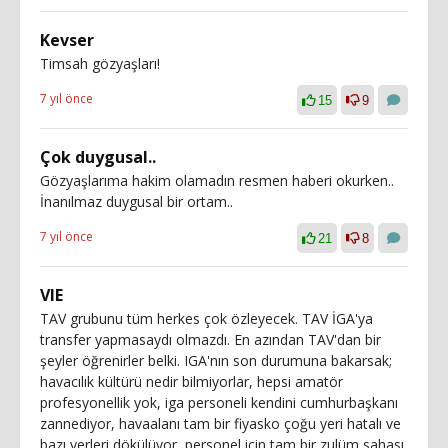
Kevser
Timsah gözyaşları!
7 yıl önce
15
9
Çok duygusal..
Gözyaşlarıma hakim olamadın resmen haberi okurken..
İnanılmaz duygusal bir ortam..
7 yıl önce
21
8
VIE
TAV grubunu tüm herkes çok özleyecek. TAV İGA'ya
transfer yapmasaydı olmazdı. En azından TAV'dan bir
şeyler öğrenirler belki. IGA'nın son durumuna bakarsak;
havacılık kültürü nedir bilmiyorlar, hepsi amatör
profesyonellik yok, iga personeli kendini cumhurbaşkanı
zannediyor, havaalanı tam bir fiyasko çoğu yeri hatalı ve
bazı yerleri dökülüyor, personel için tam bir zulüm sahası,