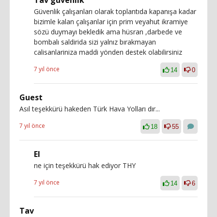
Güvenlik çalışanları olarak toplantıda kapanışa kadar
bizimle kalan çalışanlar için prim veyahut ikramiye
sözü duymayı bekledik ama hüsran ,darbede ve
bombalı saldirida sizi yalnız bırakmayan
calisanlariniza maddi yönden destek olabilirsiniz
7 yıl önce
14
0
Guest
Asıl teşekkürü hakeden Türk Hava Yolları dır...
7 yıl önce
18
55
EI
ne için teşekkürü hak ediyor THY
7 yıl önce
14
6
Tav