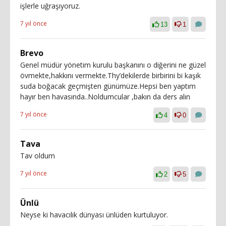
işlerle uğraşıyoruz.
7 yıl önce
13
1
Brevo
Genel müdür yönetim kurulu başkanını o diğerini ne güzel
övmekte,hakkını vermekte.Thy’dekilerde birbirini bi kaşık
suda boğacak geçmişten günümüze.Hepsi ben yaptım
hayır ben havasında..Noldumcular ,bakın da ders alın
7 yıl önce
4
0
Tava
Tav oldum
7 yıl önce
2
5
Ünlü
Neyse ki havacılık dünyası ünlüden kurtuluyor.