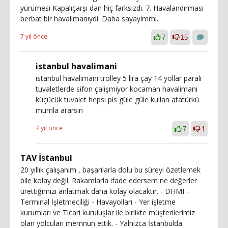
yürümesi Kapalıçarşı dan hiç farksızdı. 7. Havalandırması
berbat bir havalimanıydi. Daha sayayimmi.
7 yıl önce
7
15
istanbul havalimani
istanbul havalimani trolley 5 lira çay 14 yollar parali
tuvaletlerde sifon çalişmiyor kocaman havalimani
küçücük tuvalet hepsi pis güle güle kullan atatürkü
mumla ararsin
7 yıl önce
7
1
TAV İstanbul
20 yıllık çalışanım , başarılarla dolu bu süreyi özetlemek
bile kolay değil. Rakamlarla ifade edersem ne değerler
ürettiğimizi anlatmak daha kolay olacaktır. - DHMI -
Terminal İşletmeciliği - Havayolları - Yer işletme
kurumları ve Ticari kuruluşlar ile birlikte müşterilerimiz
olan yolcuları memnun ettik. - Yalnızca İstanbulda