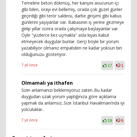
Temeline beton dökmüş, her karışını avucunun içi
gibi bilen, orayı evi bellemiş, orada çok güzel günler
geçirdiği gibi terör saldırısı, darbe girişimi gibi kabus
günlerini yaşıyanlar var. Babasının iş yerine gezmeye
gelip yıllar sonra orada çalışmaya başlayanlar var.
Öyle "yüzlerce kez uçmakla" asla kıyas kabul
etmeyecek duygular bunlar. Gerçi böyle bir yorum
yazabiliyor olmanız empatiden ne kadar yoksun biri
olduğunuzu gösteriyor.
7 yıl önce
17
1
Olmamalı ya ithafen
Sizin anlamanızı beklemiyoruz zaten..Bu kadar
duygudan uzak yorum yaptığınıza göre açıklama
yapmak da anlamsız..Size İstanbul Havalimanı’nda iyi
yolculuklar..
7 yıl önce
19
5