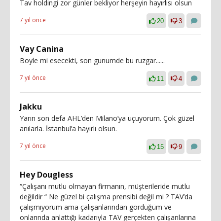
Tav holdingi zor günler bekliyor herşeyin hayırlısı olsun
7 yıl önce
20
3
Vay Canina
Boyle mi esecekti, son gunumde bu ruzgar......
7 yıl önce
11
4
Jakku
Yarın son defa AHL’den Milano’ya uçuyorum. Çok güzel
anılarla. İstanbul’a hayırlı olsun.
7 yıl önce
15
9
Hey Dougless
“Çalışanı mutlu olmayan firmanın, müşterileride mutlu
değildir “ Ne güzel bi çalışma prensibi değil mi ? TAV’da
çalışmıyorum ama çalışanlarından gördüğüm ve
onlarında anlattığı kadarıyla TAV gerçekten çalışanlarına