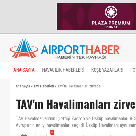
ANA SAYFA
HAVACILIK HABERLERİ
KÖŞE YAZARLARI
FO
Ana Sayfa
»
TAV Haberleri
»
TAV'ın Havalimanları zirvede
TAV'ın Havalimanları zirv
TAV Havalimanları’nın işlettiği Zagreb ve Üsküp havalimanları AC
Avrupa’nın en iyi havalimanları seçildi. Üsküp Havalimanı aynı zam
6