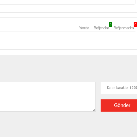
0
0
Yanıtla
Beğendim
Beğenmedim
Kalan karakter
1000
Gönder