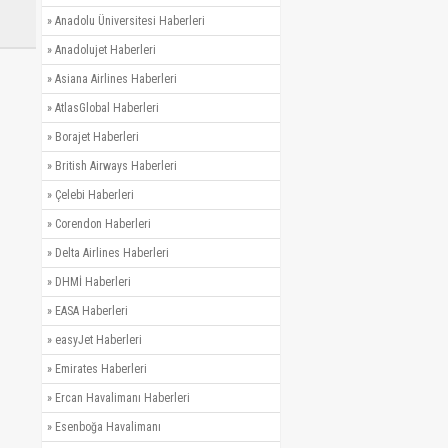
»
Anadolu Üniversitesi Haberleri
»
Anadolujet Haberleri
»
Asiana Airlines Haberleri
»
AtlasGlobal Haberleri
»
Borajet Haberleri
»
British Airways Haberleri
»
Çelebi Haberleri
»
Corendon Haberleri
»
Delta Airlines Haberleri
»
DHMİ Haberleri
»
EASA Haberleri
»
easyJet Haberleri
»
Emirates Haberleri
»
Ercan Havalimanı Haberleri
»
Esenboğa Havalimanı