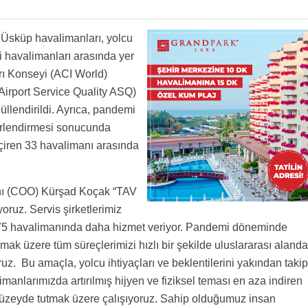
zenli. Ancak zagreb’te ne varsa orası kendine gelemiyor. Ey TAV ne oluyor zagrepte.
e Üsküp havalimanları, yolcu
ler acısı. Balkanların en kötü işletilen havalimanı. Eski meydan daha rahattı. Tamamen
 havalimanları arasında yer
rı Konseyi (ACI World)
(Airport Service Quality ASQ)
üllendirildi. Ayrıca, pandemi
erlendirmesi sonucunda
çiren 33 havalimanı arasında
nı (COO) Kürşad Koçak “TAV
oruz. Servis şirketlerimiz
 75 havalimanında daha hizmet veriyor. Pandemi döneminde
ak üzere tüm süreçlerimizi hızlı bir şekilde uluslararası alanda
ruz. Bu amaçla, yolcu ihtiyaçları ve beklentilerini yakından takip
manlarımızda artırılmış hijyen ve fiziksel teması en aza indiren
 düzeyde tutmak üzere çalışıyoruz. Sahip olduğumuz insan