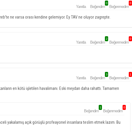
0
0
Yanıtla
Beğendim
Beğenmedim
reb’te ne varsa orası kendine gelemiyor. Ey TAV ne oluyor zagrepte.
2
0
Yanıtla
Beğendim
Beğenmedim
3
1
Yanıtla
Beğendim
Beğenmedim
kanların en kötü işletilen havalimanı. Eski meydan daha rahattı. Tamamen
1
0
Beğendim
Beğenmedim
eli yakalamış açık görüşlü profeayonel insanlara teslim etmek lazım. Bu