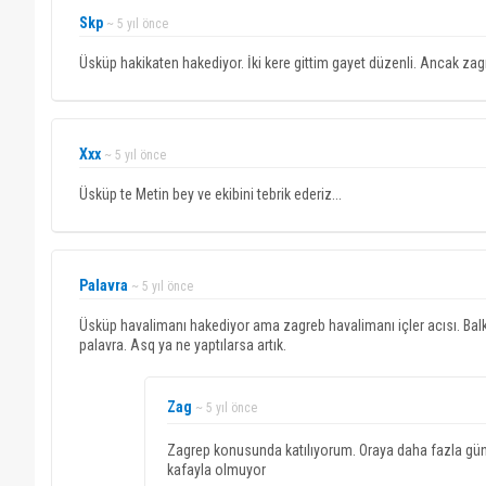
Skp
~ 5 yıl önce
Üsküp hakikaten hakediyor. İki kere gittim gayet düzenli. Ancak zag
Xxx
~ 5 yıl önce
Üsküp te Metin bey ve ekibini tebrik ederiz...
Palavra
~ 5 yıl önce
Üsküp havalimanı hakediyor ama zagreb havalimanı içler acısı. Bal
palavra. Asq ya ne yaptılarsa artık.
Zag
~ 5 yıl önce
Zagrep konusunda katılıyorum. Oraya daha fazla günc
kafayla olmuyor