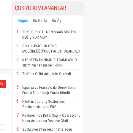
ÇOK YORUMLANANLAR
Bugün
Bu Hafta
Bu Ay
1
THY’DE PİLOTLARIN MAAŞ SİSTEMİ
DEĞİŞİYOR MU?
2
SİVİL HAVACILIK GENEL
MÜDÜRLÜĞÜ'NDE PATENT SKANDALI!
3
KABİN TAVANINDAN SU DAMLADI; O
sızıntının nedeni belli oldu!
4
THY’nin Geliri Arttı, Kârı Geriledi
6)
5
İspanya ve Fransa'daki Görev Sona
Erdi: 4 Türk Uçağı Yurda Döndü
6
Pilotlar, Toplu İş Sözleşmesi
Görüşmesini İptal Etti!
7
Kırklareli'nde Kritik Sağlık Operasyonu:
Hava Ambulansı Devreye Girdi
8
SunExpress’ten rekor hafta sonu