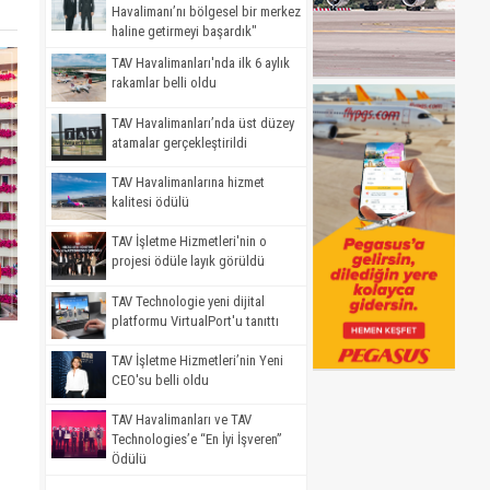
Havalimanı’nı bölgesel bir merkez
haline getirmeyi başardık"
TAV Havalimanları'nda ilk 6 aylık
rakamlar belli oldu
TAV Havalimanları’nda üst düzey
atamalar gerçekleştirildi
TAV Havalimanlarına hizmet
kalitesi ödülü
TAV İşletme Hizmetleri'nin o
projesi ödüle layık görüldü
TAV Technologie yeni dijital
platformu VirtualPort'u tanıttı
TAV İşletme Hizmetleri’nin Yeni
CEO'su belli oldu
TAV Havalimanları ve TAV
Technologies’e “En İyi İşveren”
Ödülü