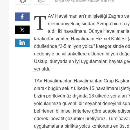
Tav zirvede bta personeli yerin dibinde
Üsküp hakikaten hakediyor. İki kere gittim gayet dü
T
Üsküp te Metin bey ve ekibini tebrik ederiz...
AV Havalimanları’nın işlettiği Zagreb v
Üsküp havalimanı hakediyor ama zagreb havalimanı iç
palavra. Asq ya ne yaptılarsa artık.
Kürşat bey başarılarımız devamını dilerim
memnuniyeti açısından Avrupa’nın en iyi
aldı. İki havalimanı, Dünya Havalimanla
tarafından verilen Havalimanı Hizmet Kalitesi 
ödüllerinde “2-5 milyon yolcu” kategorisinde öd
nedeniyle bu yıl anketlere eklenen hijyen değ
Üsküp, dünyada en iyi uygulamaları hayata ge
yer aldı.
TAV Havalimanları Havalimanları Grup Başka
olarak bugün sekiz ülkede 15 havalimanı işletiy
bizim portföyümüz dışında 18 ülkede yer alan
yolcularımıza güvenli bir seyahat deneyimi sunm
belirlenen bilimsel kriterlere göre adapte ediyo
ederek inovatif çözümler üretiyoruz. Tüm havali
uygulamalarla birlikte yolcu konforunu en üst