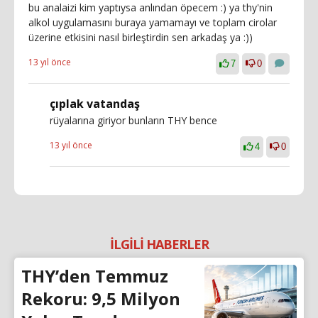
bu analaizi kim yaptıysa anlından öpecem :) ya thy'nin
alkol uygulamasını buraya yamamayı ve toplam cirolar
üzerine etkisini nasıl birleştirdin sen arkadaş ya :))
13 yıl önce
7
0
çıplak vatandaş
rüyalarına giriyor bunların THY bence
13 yıl önce
4
0
İLGİLİ HABERLER
THY’den Temmuz
Rekoru: 9,5 Milyon