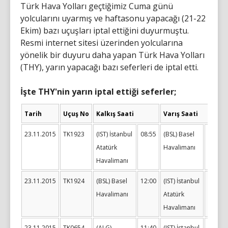
Türk Hava Yolları geçtiğimiz Cuma günü
yolcularını uyarmış ve haftasonu yapacağı (21-22
Ekim) bazı uçuşları iptal ettiğini duyurmuştu.
Resmi internet sitesi üzerinden yolcularına
yönelik bir duyuru daha yapan Türk Hava Yolları
(THY), yarın yapacağı bazı seferleri de iptal etti.
İşte THY'nin yarın iptal ettiği seferler;
Tarih
Uçuş No
Kalkış Saati
Varış Saati
23.11.2015
TK1923
(IST) İstanbul
08:55
(BSL) Basel
11:05
Atatürk
Havalimanı
Havalimanı
23.11.2015
TK1924
(BSL) Basel
12:00
(IST) İstanbul
16:00
Havalimanı
Atatürk
Havalimanı
23.11.2015
TK0654
(ALG)
11:40
(IST) İstanbul
16:10