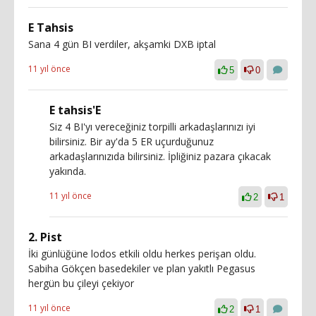
E Tahsis
Sana 4 gün BI verdiler, akşamki DXB iptal
11 yıl önce
5
0
E tahsis'E
Siz 4 BI'yı vereceğiniz torpilli arkadaşlarınızı iyi
bilirsiniz. Bir ay'da 5 ER uçurduğunuz
arkadaşlarınızıda bilirsiniz. İpliğiniz pazara çıkacak
yakında.
11 yıl önce
2
1
2. Pist
İki günlüğüne lodos etkili oldu herkes perişan oldu.
Sabiha Gökçen basedekiler ve plan yakıtlı Pegasus
hergün bu çileyi çekiyor
11 yıl önce
2
1