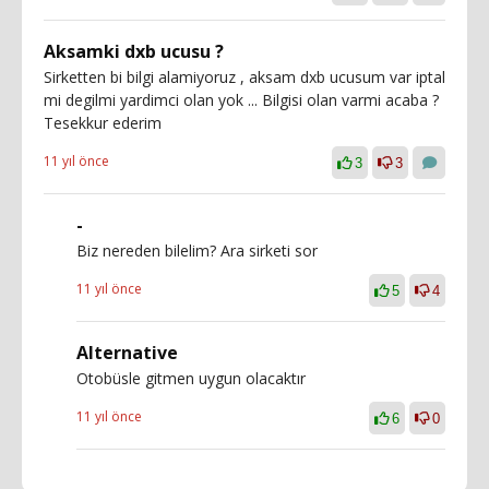
Aksamki dxb ucusu ?
Sirketten bi bilgi alamiyoruz , aksam dxb ucusum var iptal
mi degilmi yardimci olan yok ... Bilgisi olan varmi acaba ?
Tesekkur ederim
11 yıl önce
3
3
-
Biz nereden bilelim? Ara sirketi sor
11 yıl önce
5
4
Alternative
Otobüsle gitmen uygun olacaktır
11 yıl önce
6
0