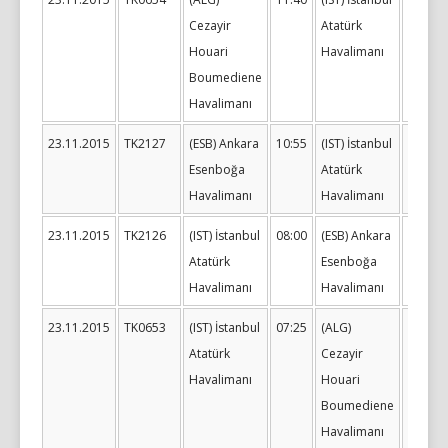
Cezayir
Atatürk
Houari
Havalimanı
Boumediene
Havalimanı
23.11.2015
TK2127
(ESB) Ankara
10:55
(IST) İstanbul
12:10
Esenboğa
Atatürk
Havalimanı
Havalimanı
23.11.2015
TK2126
(IST) İstanbul
08:00
(ESB) Ankara
09:15
Atatürk
Esenboğa
Havalimanı
Havalimanı
23.11.2015
TK0653
(IST) İstanbul
07:25
(ALG)
10:10
Atatürk
Cezayir
Havalimanı
Houari
Boumediene
Havalimanı