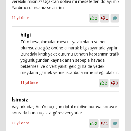
verebilir misiniz? Uçaktan dolayı mı mesefeden dolayı mı?
Yardımcı olursanız sevinirim
11 yıl önce
2
1
bilgi
Tüm hesaplamalar mevcut yazılımlarla ve her
olumsuzluk göz önüne alınarak bilgisayarlarla yapılır.
Buradaki kritik yakıt durumu Etihatın kaptanının trafik
yoğunluğundan kaynaklanan sebeple havada
beklemesi ve divert yakıtı geldiği halde yedek
meydana gitmek yerine istanbula inme isteği olabilir.
11 yıl önce
2
0
İsimsiz
Vay arkadaş Ada'm uçuşum iptal mi diye buraya soruyor
sonrada buna uçakta görev veriyorlar
11 yıl önce
2
1