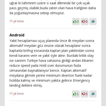
uğrar ki tahminim üzere o saat diliminde bir çok uçak
pass geçmiş olabilir,buda zaten olan hava trafiğinin daha
da yoğunlaşmasına sebep olmuştur.
11 yıl önce
0
0
Android
Yakıt hesaplaması uçuş planında önce ilk meydan sonra
alternatif meydan göz önüne olarak hesaplanır sonra
kaptanla brifing esnasında kaptan plan yakitindan sonra
kendi kararını verir ve yakıt öyle alınır. Burdaki kritik olay
ise sanırım Türkiye hava sahasına girdiği andan itibaren
reduce speed yada Hold over durumunun fazla
olmasından kaynaklanıyor bence. Kaptan alternatif
meydana gitmek yerine minimum diverton fuele kadar
holdda kalmış ve minimum yakıta gelince Emergency
landing deklere etmiş.
11 yıl önce
1
0