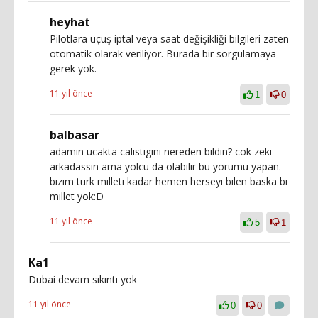
heyhat
Pilotlara uçuş iptal veya saat değişikliği bilgileri zaten
otomatik olarak veriliyor. Burada bir sorgulamaya
gerek yok.
11 yıl önce
1
0
balbasar
adamın ucakta calıstıgını nereden bıldın? cok zekı
arkadassın ama yolcu da olabılır bu yorumu yapan.
bızım turk mılletı kadar hemen herseyı bılen baska bı
mıllet yok:D
11 yıl önce
5
1
Ka1
Dubai devam sıkıntı yok
11 yıl önce
0
0