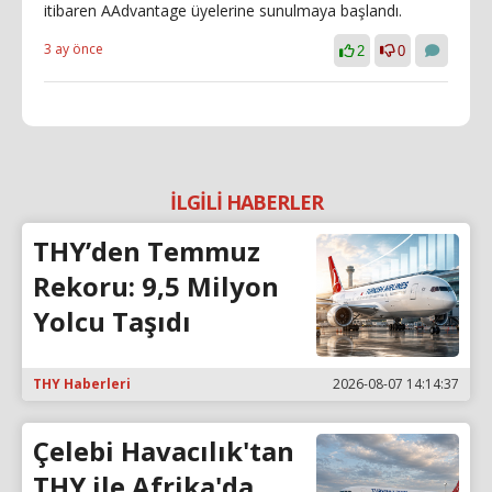
itibaren AAdvantage üyelerine sunulmaya başlandı.
3 ay önce
2
0
İLGİLİ HABERLER
THY’den Temmuz
Rekoru: 9,5 Milyon
Yolcu Taşıdı
THY Haberleri
2026-08-07 14:14:37
Çelebi Havacılık'tan
THY ile Afrika'da