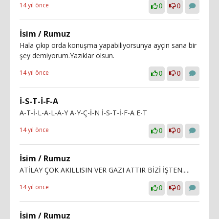
14 yıl önce
0
0
İsim / Rumuz
Hala çıkıp orda konuşma yapabiliyorsunya ayçin sana bir
şey demiyorum.Yazıklar olsun.
14 yıl önce
0
0
İ-S-T-İ-F-A
A-T-İ-L-A-L-A-Y A-Y-Ç-İ-N İ-S-T-İ-F-A E-T
14 yıl önce
0
0
İsim / Rumuz
ATİLAY ÇOK AKILLISIN VER GAZI ATTIR BİZİ İŞTEN.....
14 yıl önce
0
0
İsim / Rumuz