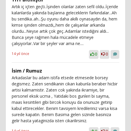
Artık iç içten geçti..İşinden olanlar zaten sefil oldu..İçeride
kalanlarda yakında başlarına geleceklerin farkındalar...Ah
bu sendika..ah...Şu oyunu daha akıllı oynasaydın da, hem
kimse işinden olmazdı,,hem de çalışanlar arkanda
olurdu...Neyse artık çok geç..Adamlar istediğini aldı...
Bunca şeye rağmen hala mücadele etmeye
çalışıyorlar..Var bir şeyler var ama ne....
14 yıl önce
0
0
İsim / Rumuz
Arkadaslar bu adam istifa etsede etmesede borsey
degismez. Zaten sendikanin cikan kabunla beraber hicbir
artisi kalmamistir. Zaten cok yakinda ikramiye, bir
personel eksik ucma , Yatidaki bos gunleri bi sayma,
maas kesintileri gibi bircok konuyu da onunuze getirip
kabul ettirecekler. Benim tavsiyem kredileriniz varsa kisa
surede kapatin. Benim Basima gelen sizinde basiniza
gelir hasta yataginizda isten cikarilirsiniz.
14 yıl önce