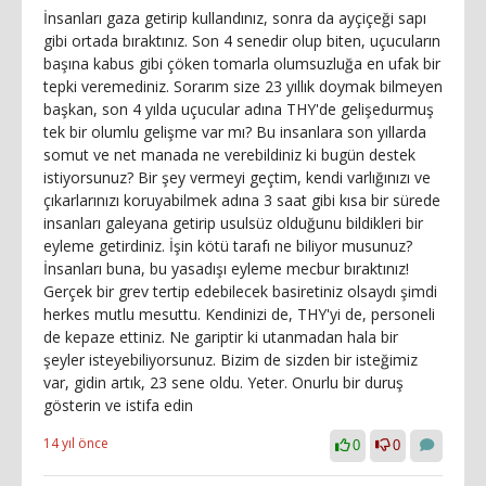
İnsanları gaza getirip kullandınız, sonra da ayçiçeği sapı
gibi ortada bıraktınız. Son 4 senedir olup biten, uçucuların
başına kabus gibi çöken tomarla olumsuzluğa en ufak bir
tepki veremediniz. Sorarım size 23 yıllık doymak bilmeyen
başkan, son 4 yılda uçucular adına THY'de gelişedurmuş
tek bir olumlu gelişme var mı? Bu insanlara son yıllarda
somut ve net manada ne verebildiniz ki bugün destek
istiyorsunuz? Bir şey vermeyi geçtim, kendi varlığınızı ve
çıkarlarınızı koruyabilmek adına 3 saat gibi kısa bir sürede
insanları galeyana getirip usulsüz olduğunu bildikleri bir
eyleme getirdiniz. İşin kötü tarafı ne biliyor musunuz?
İnsanları buna, bu yasadışı eyleme mecbur bıraktınız!
Gerçek bir grev tertip edebilecek basiretiniz olsaydı şimdi
herkes mutlu mesuttu. Kendinizi de, THY'yi de, personeli
de kepaze ettiniz. Ne gariptir ki utanmadan hala bir
şeyler isteyebiliyorsunuz. Bizim de sizden bir isteğimiz
var, gidin artık, 23 sene oldu. Yeter. Onurlu bir duruş
gösterin ve istifa edin
14 yıl önce
0
0