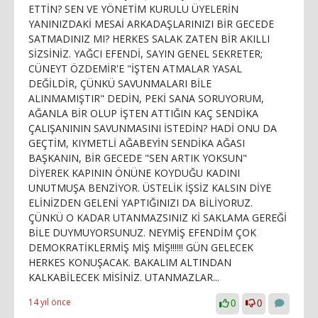
ETTİN? SEN VE YÖNETİM KURULU ÜYELERİN
YANINIZDAKİ MESAİ ARKADAŞLARINIZI BİR GECEDE
SATMADINIZ MI? HERKES SALAK ZATEN BİR AKILLI
SİZSİNİZ. YAĞCI EFENDİ, SAYIN GENEL SEKRETER;
CÜNEYT ÖZDEMİR'E "İŞTEN ATMALAR YASAL
DEĞİLDİR, ÇÜNKÜ SAVUNMALARI BİLE
ALINMAMIŞTIR" DEDİN, PEKİ SANA SORUYORUM,
AĞANLA BİR OLUP İŞTEN ATTIĞIN KAÇ SENDİKA
ÇALIŞANININ SAVUNMASINI İSTEDİN? HADİ ONU DA
GEÇTİM, KIYMETLİ AĞABEYİN SENDİKA AĞASI
BAŞKANIN, BİR GECEDE "SEN ARTIK YOKSUN"
DİYEREK KAPININ ÖNÜNE KOYDUĞU KADINI
UNUTMUŞA BENZİYOR. ÜSTELİK İŞSİZ KALSIN DİYE
ELİNİZDEN GELENİ YAPTIĞINIZI DA BİLİYORUZ.
ÇÜNKÜ O KADAR UTANMAZSINIZ Kİ SAKLAMA GEREĞİ
BİLE DUYMUYORSUNUZ. NEYMİŞ EFENDİM ÇOK
DEMOKRATİKLERMİŞ MİŞ MİŞ!!!!!! GÜN GELECEK
HERKES KONUŞACAK. BAKALIM ALTINDAN
KALKABİLECEK MİSİNİZ. UTANMAZLAR...
14 yıl önce
0
0