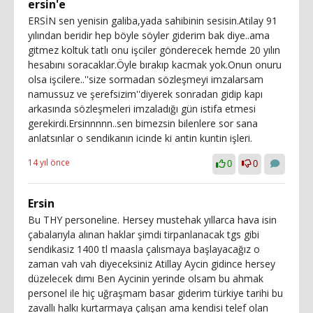
ersin'e
ERSİN sen yenisin galiba,yada sahibinin sesisin.Atilay 91
yılından beridir hep böyle söyler giderim bak diye..ama
gitmez koltuk tatlı onu işciler gönderecek hemde 20 yılın
hesabını soracaklar.Öyle bırakıp kacmak yok.Onun onuru
olsa işcilere..''size sormadan sözleşmeyi imzalarsam
namussuz ve şerefsizim''diyerek sonradan gidip kapı
arkasında sözleşmeleri imzaladığı gün istifa etmesi
gerekirdi.Ersinnnnn..sen bimezsin bilenlere sor sana
anlatsınlar o sendikanın icinde ki antin kuntin işleri.
14 yıl önce
0
0
Ersin
Bu THY personeline. Hersey mustehak yıllarca hava isin
çabalarıyla alınan haklar şimdi tirpanlanacak tgs gibi
sendikasiz 1400 tl maasla çalısmaya başlayacağız o
zaman vah vah diyeceksiniz Atillay Aycin gidince hersey
düzelecek dımı Ben Aycinin yerinde olsam bu ahmak
personel ile hiç uğraşmam basar giderim türkiye tarihi bu
zavallı halkı kurtarmaya çalışan ama kendisi telef olan