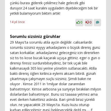
çünkü burası giderek çekilmez hale gelecek gibi
duruyor.24 saat kuralını uyguladım diyebileceğim tek bir
yetkili bulamıyorum bıktım artık!
14 yıl önce
0
0
Sorumlu sizsiniz güruhlar
29 Mayıs'ta sorumlu atıla aycin değildir. calisanlardir.
sorumlu sizsiniz eyyyy arkadaşlarını o büyük direniş gunü
satan korkaklar. arkadaşlarınız geleceginiz icin direnirken
siz tıs tıs kose bucak kaçarak uçuşa gittiniz. eger o gun o
direnişi firesiz surdurebilseydiniz, bir tek uçak bile
kalkmasaydı 305 kisi yerine yönetim sutlanacakti. Atilla
baktı direniş öğlen kirilinca eylemi aksam bitirdi. günah
çıkartmaya çalışmayın suçlu sizsiniz. Şimdi bakın ne
oluyor . Kimse 2011 in 1milyar dolar zararından
bahsetmiyor. Kimse airbosna ya suriyeye bırakılan milyon
dolarlardan bahsetmiyor. Bunu siz taaaaa yetmez ama
evet derken hakettiniz aslında. Bari şimdi biraz yürekli
olun. ne yapacaktık 29 Mayıs'ta. Kuzu kuzu oturup
kurban edileceğimiz gunü bekleyecektik değil mı..... E