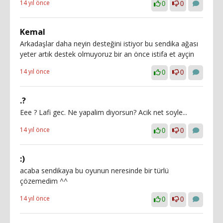
14 yıl önce
0
0
Kemal
Arkadaşlar daha neyin desteğini istiyor bu sendika ağası
yeter artık destek olmuyoruz bir an önce istifa et ayçin
14 yıl önce
0
0
.?
Eee ? Lafi gec. Ne yapalim diyorsun? Acik net soyle...
14 yıl önce
0
0
:)
acaba sendikaya bu oyunun neresinde bir türlü
çözemedim ^^
14 yıl önce
0
0