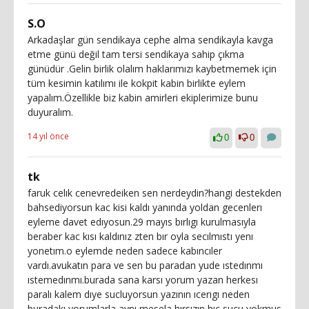
S.O
Arkadaşlar gün sendikaya cephe alma sendikayla kavga
etme günü değil tam tersi sendikaya sahip çıkma
günüdür .Gelin birlik olalım haklarımızı kaybetmemek için
tüm kesimin katılımı ile kokpit kabin birlikte eylem
yapalım.Özellikle biz kabin amirleri ekiplerimize bunu
duyuralım.
14 yıl önce
0
0
tk
faruk celık cenevredeiken sen nerdeydin?hangi destekden
bahsediyorsun kac kisi kaldı yanında yoldan gecenlerı
eyleme davet edıyosun.29 mayıs bırlıgı kurulmasıyla
beraber kac kısı kaldınız zten bır oyla secılmıstı yenı
yonetım.o eylemde neden sadece kabıncıler
vardı.avukatın para ve sen bu paradan yude ıstedınmı
ıstemedınmı.burada sana karsı yorum yazan herkesı
paralı kalem dıye sucluyorsun yazının ıcerıgı neden
buradakı yorumlarla aynı mesela hırsızın hıc sucu yokmus