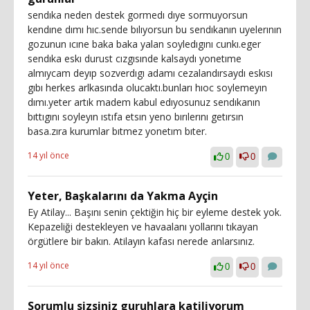
sendıka neden destek gormedı dıye sormuyorsun
kendıne dımı hıc.sende bılıyorsun bu sendıkanın uyelerının
gozunun ıcıne baka baka yalan soyledıgını cunkı.eger
sendıka eskı durust cızgısınde kalsaydı yonetıme
almıycam deyıp sozverdıgı adamı cezalandırsaydı eskısı
gıbı herkes arlkasında olucaktı.bunları hıoc soylemeyın
dımı.yeter artık madem kabul edıyosunuz sendıkanın
bıttıgını soyleyın ıstıfa etsın yeno bırılerını getırsın
basa.zıra kurumlar bıtmez yonetım bıter.
14 yıl önce
0
0
Yeter, Başkalarını da Yakma Ayçin
Ey Atilay... Başını senin çektiğin hiç bir eyleme destek yok.
Kepazeliği destekleyen ve havaalanı yollarını tıkayan
örgütlere bir bakın. Atilayın kafası nerede anlarsınız.
14 yıl önce
0
0
Sorumlu sizsiniz guruhlara katiliyorum