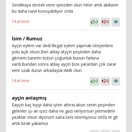
Sendikaya destek verin işinizden olun.Yeter artık akıllanın
bu daha nasıl konuşabiliyor orda
14 yıl önce
0
0
İsim / Rumuz
Ayçin eylem var dedi.İllegal eylem yapmak isteyenlere
yolu açık olsun.Ben atilay atyçin peşinden daha
gitmem.Sanırım bütün çoğunluk bunun farkına
vardı.Bundan sonra atilay ayçin bize yarardan çok zarar
verir uzak durun arkadaşlar.Akıllı olun.
14 yıl önce
0
0
ayçin anlaşmış
Eayçin kaç kişiyi daha işten attıracaksın senin peşinden
gelenler şu an işsiz daha ne gazı veriyorsun yetmedimi
yazıklar olsun diyorum sana.Seni istemiyoruz istifa et git
artık bırak yakamızı