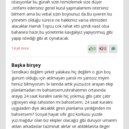
istasyonlar bu günah sizin temizlemek size düşer
,istifamı edersiniz genel kurul yapmalarnımı istersiniz
bilmem ama bu vebal sizin boynunuz da.Bu işveren bu
yönetim olduğu sürece ne hakkımız varsa elimizden
alacaklar.Hamdi Topcu cok rahat etti şimdi nasıl olsa
bahanesi hazır,bu yönetimle kavgalıyız yapıyormuş gibi
yapıp istediği gibi at oynatacak.
14 yıl önce
0
0
Başka birşey
Sendikacı değilim şirket yalakası hiç değilim o gün boş
gunüm olduğu için atılmayan şanslı mı şanssız miyim
henüz bilmiyorum. bı larında artık yüzsuzce arayan ekip
planlamadan mı bahsetsem,istirahatımın ortasında
arayıp 24 saat kuralını sanki hiç yokmuş gibi çatır çatır
çiğneyen ekip tahsisten mı bahsetsem, 24 saat kuralını
uyguladım diye aksaklık giren planlama şenliğinden mı
bahsetsem? Sosyal hayat sıfır goz korkusu yüzde
yüz.mağdur olan biz ekipler olacağız gibi duruyor umarım
atılan arkadaslar tazminat alırlar ve atıldıklarına deger