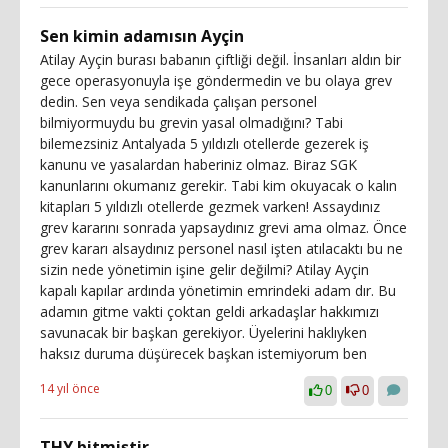
Sen kimin adamısın Ayçin
Atilay Ayçin burası babanın çiftliği değil. İnsanları aldın bir
gece operasyonuyla işe göndermedin ve bu olaya grev
dedin. Sen veya sendikada çalışan personel
bilmiyormuydu bu grevin yasal olmadığını? Tabi
bilemezsiniz Antalyada 5 yıldızlı otellerde gezerek iş
kanunu ve yasalardan haberiniz olmaz. Biraz SGK
kanunlarını okumanız gerekir. Tabi kim okuyacak o kalın
kitapları 5 yıldızlı otellerde gezmek varken! Assaydınız
grev kararını sonrada yapsaydınız grevi ama olmaz. Önce
grev kararı alsaydınız personel nasıl işten atılacaktı bu ne
sizin nede yönetimin işine gelir değilmi? Atilay Ayçin
kapalı kapılar ardında yönetimin emrindeki adam dır. Bu
adamın gitme vakti çoktan geldi arkadaşlar hakkımızı
savunacak bir başkan gerekiyor. Üyelerini haklıyken
haksız duruma düşürecek başkan istemiyorum ben
14 yıl önce
0
0
THY bitmiştir