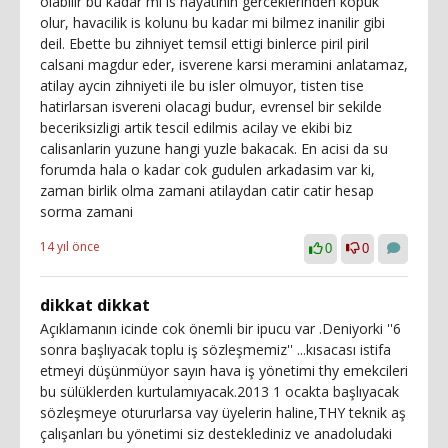
olabilir bu kadar mi is hayatinin gerceklerinden kopuk
olur, havacilik is kolunu bu kadar mi bilmez inanilir gibi
deil. Ebette bu zihniyet temsil ettigi binlerce piril piril
calsani magdur eder, isverene karsi meramini anlatamaz,
atilay aycin zihniyeti ile bu isler olmuyor, tisten tise
hatirlarsan isvereni olacagi budur, evrensel bir sekilde
beceriksizligi artik tescil edilmis acilay ve ekibi biz
calisanlarin yuzune hangi yuzle bakacak. En acisi da su
forumda hala o kadar cok gudulen arkadasim var ki,
zaman birlik olma zamani atilaydan catir catir hesap
sorma zamani
14 yıl önce
0
0
dikkat dikkat
Açıklamanın icinde cok önemli bir ipucu var .Deniyorki ''6
sonra başlıyacak toplu iş sözleşmemiz'' ...kısacası istifa
etmeyi düşünmüyor sayın hava iş yönetimi thy emekcileri
bu sülüklerden kurtulamıyacak.2013 1 ocakta başlıyacak
sözleşmeye otururlarsa vay üyelerin haline,THY teknik aş
çalışanları bu yönetimi siz desteklediniz ve anadoludaki