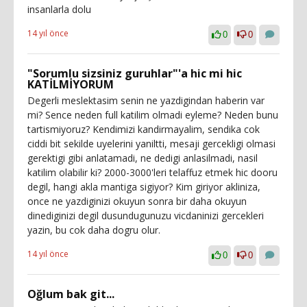
insanlarla dolu
14 yıl önce
0
0
"Sorumlu sizsiniz guruhlar"'a hic mi hic
KATİLMİYORUM
Degerli meslektasim senin ne yazdigindan haberin var
mi? Sence neden full katilim olmadi eyleme? Neden bunu
tartismiyoruz? Kendimizi kandirmayalim, sendika cok
ciddi bit sekilde uyelerini yaniltti, mesaji gercekligi olmasi
gerektigi gibi anlatamadi, ne dedigi anlasilmadi, nasil
katilim olabilir ki? 2000-3000'leri telaffuz etmek hic dooru
degil, hangi akla mantiga sigiyor? Kim giriyor akliniza,
once ne yazdiginizi okuyun sonra bir daha okuyun
dinediginizi degil dusundugunuzu vicdaninizi gercekleri
yazin, bu cok daha dogru olur.
14 yıl önce
0
0
Oğlum bak git...