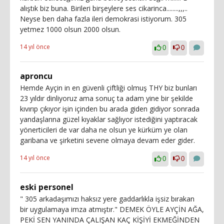
alıştık biz buna. Birileri birşeylere ses cikarinca........,,,..
Neyse ben daha fazla ileri demokrasi istiyorum. 305
yetmez 1000 olsun 2000 olsun.
14 yıl önce
0
0
aproncu
Hemde Ayçin in en güvenli çiftliği olmuş THY biz bunları
23 yıldır dinliyoruz ama sonuç ta adam yine bir şekilde
kıvırıp çıkıyor işin içinden bu arada giden gidiyor sonrada
yandaşlarına güzel kıyaklar sağlıyor istediğini yaptıracak
yönerticileri de var daha ne olsun ye kürküm ye olan
garibana ve şirketini sevene olmaya devam eder gider.
14 yıl önce
0
0
eski personel
" 305 arkadaşımızı haksız yere gaddarlıkla işsiz bırakan
bir uygulamaya imza atmıştır." DEMEK ÖYLE AYÇİN AĞA,
PEKİ SEN YANINDA ÇALIŞAN KAÇ KİŞİYİ EKMEĞİNDEN