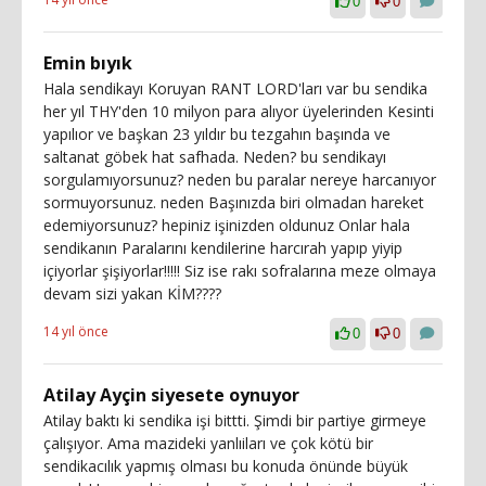
0
0
Emin bıyık
Hala sendikayı Koruyan RANT LORD'ları var bu sendika
her yıl THY'den 10 milyon para alıyor üyelerinden Kesinti
yapılıor ve başkan 23 yıldır bu tezgahın başında ve
saltanat göbek hat safhada. Neden? bu sendikayı
sorgulamıyorsunuz? neden bu paralar nereye harcanıyor
sormuyorsunuz. neden Başınızda biri olmadan hareket
edemiyorsunuz? hepiniz işinizden oldunuz Onlar hala
sendikanın Paralarını kendilerine harcırah yapıp yiyip
içiyorlar şişiyorlar!!!!! Siz ise rakı sofralarına meze olmaya
devam sizi yakan KİM????
14 yıl önce
0
0
Atilay Ayçin siyesete oynuyor
Atilay baktı ki sendika işi bittti. Şimdi bir partiye girmeye
çalışıyor. Ama mazideki yanlıiları ve çok kötü bir
sendikacılık yapmış olması bu konuda önünde büyük