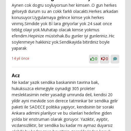
Aynen cok dogru soyluyorsun her kimsen .O gun herkes
gelseydi durum su an cokk farkli olacakti.Herkes arkadan
konusuyor.Uygulamaya gelince kimse yok herkes
vinmiş.Simdide yok Bİ lara giriyorlar yok 24 saat once
teblig olayi yok.Muhatap olacak kimse yokmus
efendim.Hepinize müstehak.Bu gunler iyi gunleriniz..Hic
soylenmeye hakkiniz yok.Sendikayida bitirdiniz boyle
yaparak
14 yıl önce
0
0
Acz
Ne kadar yazik sendika baskaninin tavrina bak,
hukuksuzca ekmegiyle oynadigi 305 proleter
meslektasimin neler yasadigi umrunda deil, kendisi 20
yildir ayni mevkide son derece tatminkar bir sendika gelir
paketi ile SADECE politika yapiyor, kendisinin bir soraki
Ankara adimini planliyor ve bu olanlari hedefine giden
yolda bir enstruman olarak goruyor. Yaziktir, ayiptir,
vicdansizliktir, bir sendika bu kadar mi aymaz duyarsiz