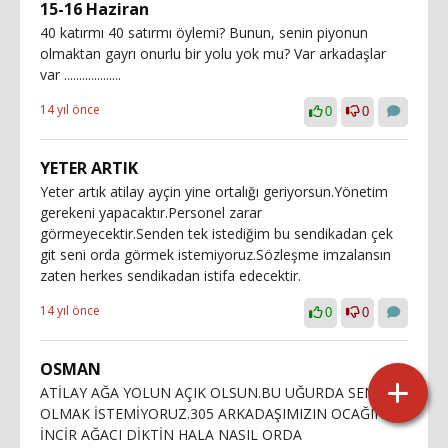
15-16 Haziran
40 katırmı 40 satırmı öylemi? Bunun, senin piyonun
olmaktan gayrı onurlu bir yolu yok mu? Var arkadaşlar
var ...................
14 yıl önce
0
0
YETER ARTIK
Yeter artık atilay ayçin yine ortalığı geriyorsun.Yönetim
gerekeni yapacaktır.Personel zarar
görmeyecektir.Senden tek istediğim bu sendikadan çek
git seni orda görmek istemiyoruz.Sözleşme imzalansın
zaten herkes sendikadan istifa edecektir.
14 yıl önce
0
0
OSMAN
ATİLAY AĞA YOLUN AÇIK OLSUN.BU UĞURDA SENLE
OLMAK İSTEMİYORUZ.305 ARKADAŞIMIZIN OCAĞINA
İNCİR AĞACI DİKTİN HALA NASIL ORDA