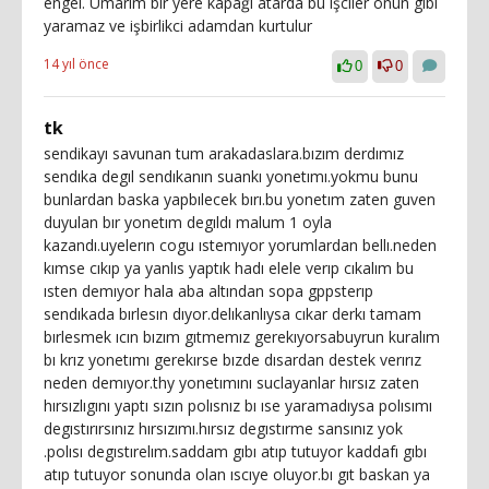
engel. Umarım bir yere kapağı atarda bu işciler onun gibi
yaramaz ve işbirlikci adamdan kurtulur
14 yıl önce
0
0
tk
sendikayı savunan tum arakadaslara.bızım derdımız
sendıka degıl sendıkanın suankı yonetımı.yokmu bunu
bunlardan baska yapbılecek bırı.bu yonetım zaten guven
duyulan bır yonetım degıldı malum 1 oyla
kazandı.uyelerın cogu ıstemıyor yorumlardan bellı.neden
kımse cıkıp ya yanlıs yaptık hadı elele verıp cıkalım bu
ısten demıyor hala aba altından sopa gppsterıp
sendıkada bırlesın dıyor.delıkanlıysa cıkar derkı tamam
bırlesmek ıcın bızım gıtmemız gerekıyorsabuyrun kuralım
bı krız yonetımı gerekırse bızde dısardan destek verırız
neden demıyor.thy yonetımını suclayanlar hırsız zaten
hırsızlıgını yaptı sızın polısnız bı ıse yaramadıysa polısımı
degıstırırsınız hırsızımı.hırsız degıstırme sansınız yok
.polısı degıstırelım.saddam gıbı atıp tutuyor kaddafı gıbı
atıp tutuyor sonunda olan ıscıye oluyor.bı gıt baskan ya