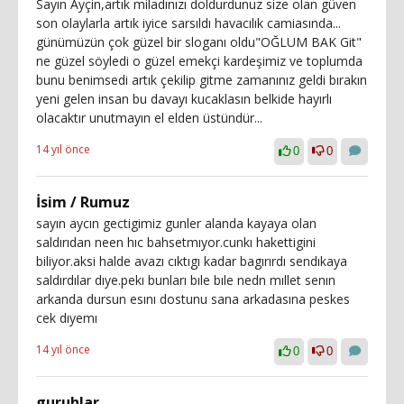
Sayın Ayçin,artık miladınızı doldurdunuz size olan güven
son olaylarla artık iyice sarsıldı havacılık camiasında...
günümüzün çok güzel bir sloganı oldu"OĞLUM BAK Git"
ne güzel söyledi o güzel emekçi kardeşimiz ve toplumda
bunu benimsedi artık çekilip gitme zamanınız geldi bırakın
yeni gelen insan bu davayı kucaklasın belkide hayırlı
olacaktır unutmayın el elden üstündür...
14 yıl önce
0
0
İsim / Rumuz
sayın aycın gectigimiz gunler alanda kayaya olan
saldırıdan neen hıc bahsetmıyor.cunkı hakettigini
biliyor.aksi halde avazı cıktıgı kadar bagırırdı sendıkaya
saldırdılar dıye.pekı bunları bıle bıle nedn mıllet senın
arkanda dursun esını dostunu sana arkadasına peskes
cek dıyemı
14 yıl önce
0
0
guruhlar