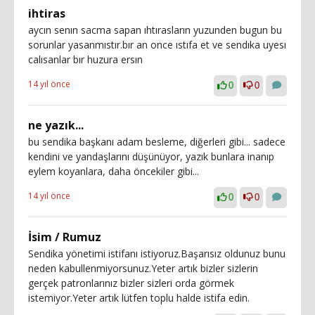
ihtiras
aycın senın sacma sapan ıhtırasların yuzunden bugun bu
sorunlar yasanmıstır.bır an once ıstıfa et ve sendıka uyesı
calısanlar bır huzura ersın
14 yıl önce
0
0
ne yazık...
bu sendika başkanı adam besleme, diğerleri gibi... sadece
kendini ve yandaşlarını düşünüyor, yazık bunlara inanıp
eylem koyanlara, daha öncekiler gibi...
14 yıl önce
0
0
İsim / Rumuz
Sendika yönetimi istifanı istiyoruz.Başarısız oldunuz bunu
neden kabullenmiyorsunuz.Yeter artık bizler sizlerin
gerçek patronlarınız bizler sizleri orda görmek
istemiyor.Yeter artık lütfen toplu halde istifa edin.