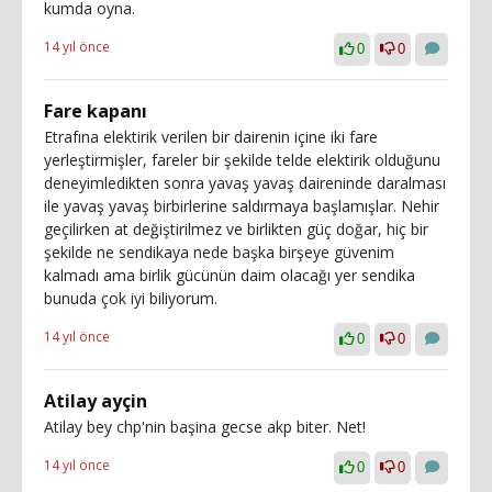
kumda oyna.
14 yıl önce
0
0
Fare kapanı
Etrafına elektirik verilen bir dairenin içine iki fare
yerleştirmişler, fareler bir şekilde telde elektirik olduğunu
deneyimledikten sonra yavaş yavaş daireninde daralması
ile yavaş yavaş birbirlerine saldırmaya başlamışlar. Nehir
geçilirken at değiştirilmez ve birlikten güç doğar, hiç bir
şekilde ne sendikaya nede başka birşeye güvenim
kalmadı ama birlik gücünün daim olacağı yer sendika
bunuda çok iyi biliyorum.
14 yıl önce
0
0
Atilay ayçin
Atilay bey chp'nin başina gecse akp biter. Net!
14 yıl önce
0
0