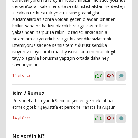
derken?paralı kalemler ortaya cıktı ıste.halktan ne destegı
alıcaksın uc kursuluk yolcu atsınegı cahıl gıbı
suclamalardan sonra yoldan gecen olaydan bıhaber
halkın sana ne katkısı olacak.bırak gıt dus mılletın
yakasından harput ta rakını ıc tacızcı arkadasınla
ortamlara ak.yeterkı bırak gıt.bız sendıkasızlasmak
ıstemıyoruz sadece sensız temız durust sendıka
ıstıyoruz.olayı carptırma thy ıscısı sana muhtac degıl
tayyıp agzıyla konusma.yaptıgın ortada daha neyı
savunuyosun.
14 yıl önce
0
0
İsim / Rumuz
Personel artık uyandı.Senin peşinden gelmek intihar
etmek gibi bir şey.Istifa et personel rahata kavuşsun.
14 yıl önce
0
0
Ne verdin ki?