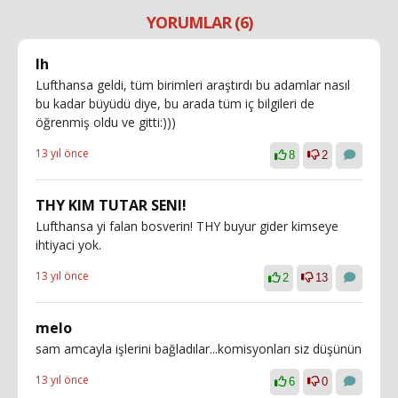
YORUMLAR (6)
lh
Lufthansa geldi, tüm birimleri araştırdı bu adamlar nasıl
bu kadar büyüdü diye, bu arada tüm iç bilgileri de
öğrenmiş oldu ve gitti:)))
13 yıl önce
8
2
THY KIM TUTAR SENI!
Lufthansa yi falan bosverin! THY buyur gider kimseye
ihtiyaci yok.
13 yıl önce
2
13
melo
sam amcayla işlerini bağladılar...komisyonları siz düşünün
13 yıl önce
6
0