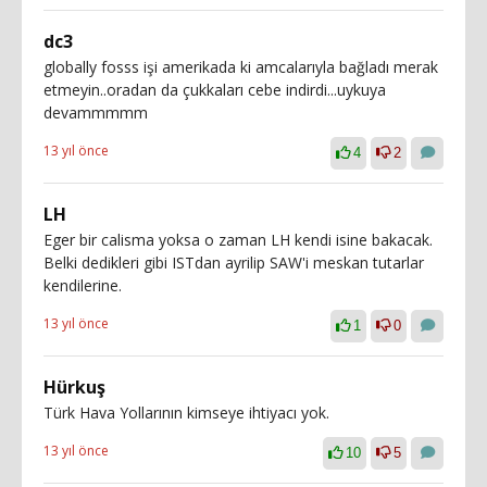
dc3
globally fosss işi amerikada ki amcalarıyla bağladı merak
etmeyin..oradan da çukkaları cebe indirdi...uykuya
devammmmm
13 yıl önce
4
2
LH
Eger bir calisma yoksa o zaman LH kendi isine bakacak.
Belki dedikleri gibi ISTdan ayrilip SAW'i meskan tutarlar
kendilerine.
13 yıl önce
1
0
Hürkuş
Türk Hava Yollarının kimseye ihtiyacı yok.
13 yıl önce
10
5