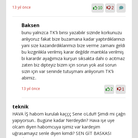
13 yıl önce
10
2
Baksen
bunu yalnızca TK'lı bırısı yazabılır sizinde korkunuzu
anlıyoruz fakat bize buzamana kadar yaptırdıklarınızı
yani size kazandırdıklarımızı bize verme zamanı geldi
bu kızgınlıkla verilmiş karar değildir mantıkla verilmiş
bi karardır ayağımıza kurşun sıksakta dahi o acıtmaz
zaten biz dipteyiz bizim için sorun yok asıl sorun
sizin için var seninde tutuşmanı anlıyorum TK'lı
abimiz..
13 yıl önce
2
1
teknik
HAVA İŞ habom kurulalı kaççç Sene oLdu!!! Şimdi mi çağrı
yapıyorsun.. Bugüne kadar Nerdeydin? Hava işe uye
olcam diyen habomcuya işimiz var kardeşim
uğrasamayız senle diyen kimdi? SEN GİT BASKASI