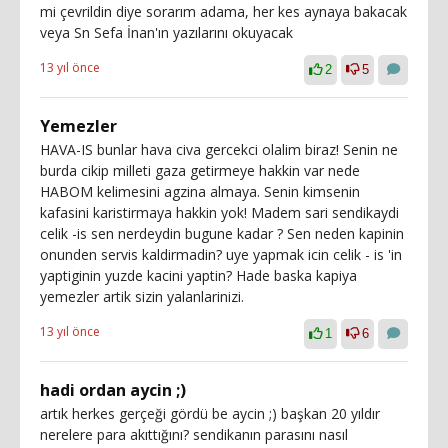
mi çevrildin diye sorarım adama, her kes aynaya bakacak
veya Sn Sefa İnan'ın yazılarını okuyacak
13 yıl önce
2
5
Yemezler
HAVA-IS bunlar hava civa gercekci olalim biraz! Senin ne
burda cikip milleti gaza getirmeye hakkin var nede
HABOM kelimesini agzina almaya. Senin kimsenin
kafasini karistirmaya hakkin yok! Madem sari sendikaydi
celik -is sen nerdeydin bugune kadar ? Sen neden kapinin
onunden servis kaldirmadin? uye yapmak icin celik - is 'in
yaptiginin yuzde kacini yaptin? Hade baska kapiya
yemezler artik sizin yalanlarinizi.
13 yıl önce
1
6
hadi ordan aycin ;)
artık herkes gerçeği gördü be aycin ;) başkan 20 yıldır
nerelere para akıttığını? sendikanın parasını nasıl