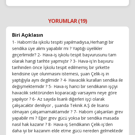
YORUMLAR (19)
Biri Açıklasın
1- Habom'da işkolu tespiti yapılmadıysa,Herhangi bir
sendika üye alımı yapabilir mi ? Yaptığı üyelikler
geçerlimidir? 2- Hava-iş işkolu tespit başvurusunu tam
olarak hangi tarihte yapmıştır ? 3- Hava-iş'in başvuru
tarihinden önce İşkolu tespit edilmemiş bir şirkette
kendisine üye olunmasını istemesi, şuan Çelik-iş in
yaptığıyla aynı degilmidir ? 4- Havacılık kuralları sendika ile
değişmektemidir ? 5- Hava-iş harici bir sendikanın işçiyi
havacılık sektöründen koparacağı varsayımı neye göre
yapılıyor ? 6- Az sayıda lisanlı diğerleri işçi olarak
çalışacaktır deniliyor , şuanda Teknik A.Ş de lisansı
olmayan çalışamamaktamıdır ? 7- Habom çalışanları grev
yapabilir mi ? Eğer grev gücü yoksa bir sendika masada
nasıl hak kazanır ? 8- Hava-iş Sendikanın Çelik-iş'den
daha iyi bir kazanım elde etme gücü nereden gelmektedir