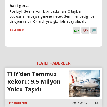
hadi get...
Pos bıyık Sen ne komik bir başkansın. O bıyıkları
budasana nerdeyse çenene inecek. Senin her dediginde
bir oyun vardir. Git artik yaw git. Hala aday olacak.
13 yıl önce
9
9
İLGİLİ HABERLER
THY’den Temmuz
Rekoru: 9,5 Milyon
Yolcu Taşıdı
THY Haberleri
2026-08-07 14:14:37