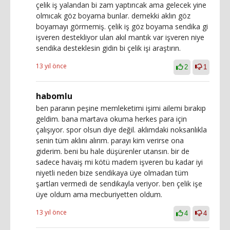
çelik iş yalandan bi zam yaptırıcak ama gelecek yine
olmıcak göz boyama bunlar. demekki aklın göz
boyamayı görmemiş. çelik iş göz boyama sendika gi
işveren destekliyor ulan akıl mantık var işveren niye
sendika desteklesin gidin bi çelik işi araştırın.
13 yıl önce
2
1
habomlu
ben paranın peşine memleketimi işimi ailemi bırakıp
geldim. bana martava okuma herkes para için
çalışıyor. spor olsun diye değil. aklımdaki noksanlıkla
senin tüm aklını alırım. parayı kim verirse ona
giderim. beni bu hale düşürenler utansın. bir de
sadece havaiş mi kötü madem işveren bu kadar iyi
niyetli neden bize sendikaya üye olmadan tüm
şartları vermedi de sendikayla veriyor. ben çelik işe
üye oldum ama mecburiyetten oldum.
13 yıl önce
4
4