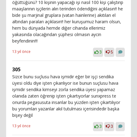
öğüttüğünü? 10 kişinin yapacağı işi nasıl 100 kişi çalıştırıp
maaşlarının işçilerin alın terinden ödendiğini açıklasın!! he
bide şu marjinal gruplara (vatan hainlerine) akıtılan el
altından paraları açıklasın!! her kuruşumuz haram olsun,
hem bu dünyada hemde diğer cihanda ellerimiz
yakasında olacağından şüphesi olmasın aycin
beyfendinin!!!
13 yıl önce
3
5
305
Sizce bunu suçlusu hava işmidir eğer bir işçi sendika
üyesi oldu diye işten çıkarılıyor ise bunun suçlusu hava
işmidir sendika kimseyi zorla sendika üyesi yapamaz
olanıda zaten öğrenip işten çıkartıyorlar sunxpress te
onurda pegasusuta insanlar bu yüzden işten çıkartılıyor
bu yorumları yazanlar akıl tutulması içerisindedir başka
bişey değil
13 yıl önce
3
3