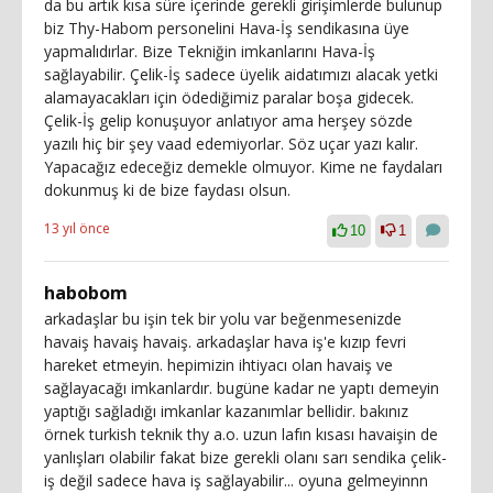
da bu artık kısa süre içerinde gerekli girişimlerde bulunup
biz Thy-Habom personelini Hava-İş sendikasına üye
yapmalıdırlar. Bize Tekniğin imkanlarını Hava-İş
sağlayabilir. Çelik-İş sadece üyelik aidatımızı alacak yetki
alamayacakları için ödediğimiz paralar boşa gidecek.
Çelik-İş gelip konuşuyor anlatıyor ama herşey sözde
yazılı hiç bir şey vaad edemiyorlar. Söz uçar yazı kalır.
Yapacağız edeceğiz demekle olmuyor. Kime ne faydaları
dokunmuş ki de bize faydası olsun.
13 yıl önce
10
1
habobom
arkadaşlar bu işin tek bir yolu var beğenmesenizde
havaiş havaiş havaiş. arkadaşlar hava iş'e kızıp fevri
hareket etmeyin. hepimizin ihtiyacı olan havaiş ve
sağlayacağı imkanlardır. bugüne kadar ne yaptı demeyin
yaptığı sağladığı imkanlar kazanımlar bellidir. bakınız
örnek turkish teknik thy a.o. uzun lafın kısası havaişin de
yanlışları olabilir fakat bize gerekli olanı sarı sendika çelik-
iş değil sadece hava iş sağlayabilir... oyuna gelmeyinnn