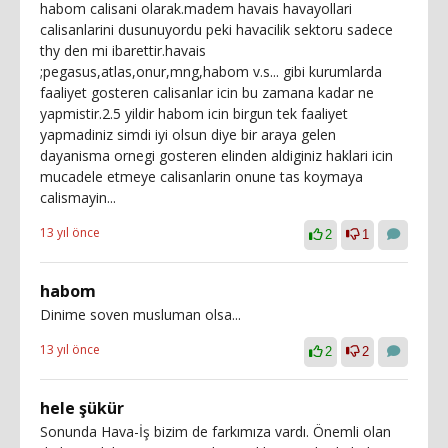
habom calisani olarak.madem havais havayollari
calisanlarini dusunuyordu peki havacilik sektoru sadece
thy den mi ibarettir.havais
;pegasus,atlas,onur,mng,habom v.s... gibi kurumlarda
faaliyet gosteren calisanlar icin bu zamana kadar ne
yapmistir.2.5 yildir habom icin birgun tek faaliyet
yapmadiniz simdi iyi olsun diye bir araya gelen
dayanisma ornegi gosteren elinden aldiginiz haklari icin
mucadele etmeye calisanlarin onune tas koymaya
calismayin...
13 yıl önce
2
1
habom
Dinime soven musluman olsa...
13 yıl önce
2
2
hele şükür
Sonunda Hava-İş bizim de farkımıza vardı. Önemli olan