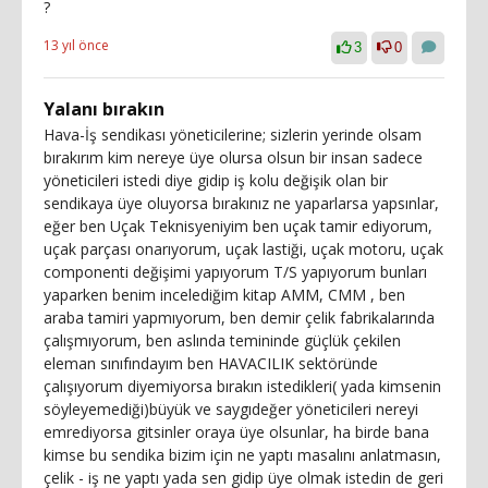
?
13 yıl önce
3
0
Yalanı bırakın
Hava-İş sendikası yöneticilerine; sizlerin yerinde olsam
bırakırım kim nereye üye olursa olsun bir insan sadece
yöneticileri istedi diye gidip iş kolu değişik olan bir
sendikaya üye oluyorsa bırakınız ne yaparlarsa yapsınlar,
eğer ben Uçak Teknisyeniyim ben uçak tamir ediyorum,
uçak parçası onarıyorum, uçak lastiği, uçak motoru, uçak
componenti değişimi yapıyorum T/S yapıyorum bunları
yaparken benim incelediğim kitap AMM, CMM , ben
araba tamiri yapmıyorum, ben demir çelik fabrikalarında
çalışmıyorum, ben aslında temininde güçlük çekilen
eleman sınıfındayım ben HAVACILIK sektöründe
çalışıyorum diyemiyorsa bırakın istedikleri( yada kimsenin
söyleyemediği)büyük ve saygıdeğer yöneticileri nereyi
emrediyorsa gitsinler oraya üye olsunlar, ha birde bana
kimse bu sendika bizim için ne yaptı masalını anlatmasın,
çelik - iş ne yaptı yada sen gidip üye olmak istedin de geri