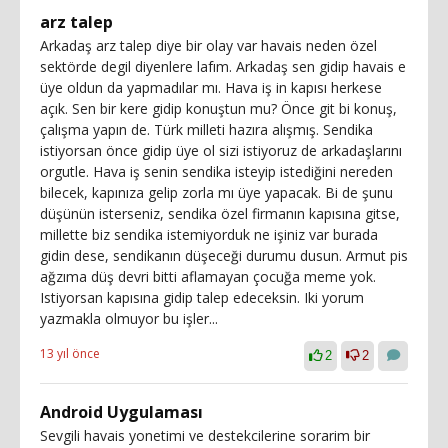
arz talep
Arkadaş arz talep diye bir olay var havais neden özel
sektörde degil diyenlere lafım. Arkadaş sen gidip havais e
üye oldun da yapmadılar mı. Hava iş in kapısı herkese
açık. Sen bir kere gidip konuştun mu? Önce git bi konuş,
çalışma yapın de. Türk milleti hazıra alışmış. Sendika
istiyorsan önce gidip üye ol sizi istiyoruz de arkadaşlarını
orgutle. Hava iş senin sendika isteyip istediğini nereden
bilecek, kapınıza gelip zorla mı üye yapacak. Bi de şunu
düşünün isterseniz, sendika özel firmanın kapısına gitse,
millette biz sendika istemiyorduk ne işiniz var burada
gidin dese, sendikanın düşeceği durumu dusun. Armut pis
ağzıma düş devri bitti aflamayan çocuğa meme yok.
Istiyorsan kapısına gidip talep edeceksin. Iki yorum
yazmakla olmuyor bu işler...
13 yıl önce
2
2
Android Uygulaması
Sevgili havais yonetimi ve destekcilerine sorarim bir