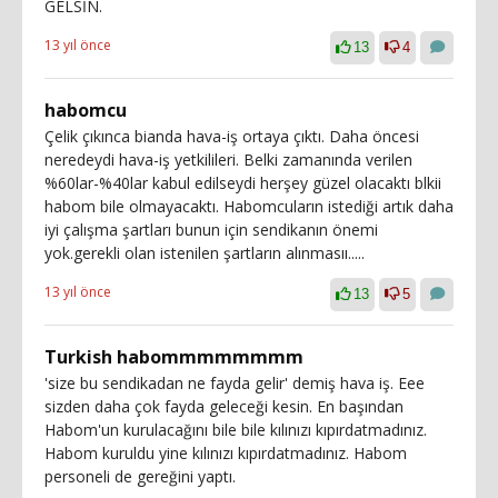
GELSİN.
13 yıl önce
13
4
habomcu
Çelik çıkınca bianda hava-iş ortaya çıktı. Daha öncesi
neredeydi hava-iş yetkilileri. Belki zamanında verilen
%60lar-%40lar kabul edilseydi herşey güzel olacaktı blkii
habom bile olmayacaktı. Habomcuların istediği artık daha
iyi çalışma şartları bunun için sendikanın önemi
yok.gerekli olan istenilen şartların alınmasıı.....
13 yıl önce
13
5
Turkish habommmmmmmm
'size bu sendikadan ne fayda gelir' demiş hava iş. Eee
sizden daha çok fayda geleceği kesin. En başından
Habom'un kurulacağını bile bile kılınızı kıpırdatmadınız.
Habom kuruldu yine kılınızı kıpırdatmadınız. Habom
personeli de gereğini yaptı.