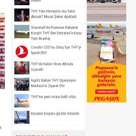
İhalesi
THY Yeni Havayolu mu Satın
Alacak? Murat Şeker Açıkladı
Stansted'de Premium Rekabet
Kızıştı! THY'den Emirates'e Karşı
Yeni Avantaj
Condor CEO'su Satış İçin THY'yi
İşaret Etti!
THY’de Kabin Stres Altında
Uçacak!
İngiliz Bakan THY Operasyon
Merkezi'ni Ziyaret Etti
THY'nin yeni rotası belli oldu
Kazanın boyutu gözler önünde
k