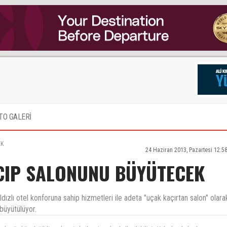
TO GALERİ
EK
24 Haziran 2013, Pazartesi 12:5
 CIP SALONUNU BÜYÜTECEK
dızlı otel konforuna sahip hizmetleri ile adeta "uçak kaçırtan salon" olara
büyütülüyor.