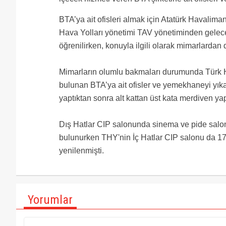
BTA’ya ait ofisleri almak için Atatürk Havaliman
Hava Yolları yönetimi TAV yönetiminden gelecek
öğrenilirken, konuyla ilgili olarak mimarlardan d
Mimarların olumlu bakmaları durumunda Türk H
bulunan BTA’ya ait ofisler ve yemekhaneyi yık
yaptıktan sonra alt kattan üst kata merdiven yap
Dış Hatlar CIP salonunda sinema ve pide salonu
bulunurken THY'nin İç Hatlar CIP salonu da 17
yenilenmişti.
Yorumlar