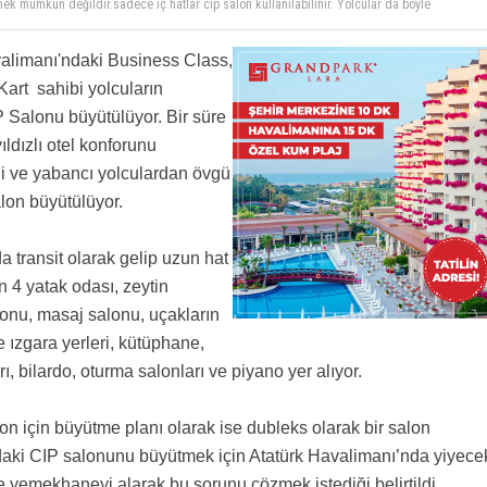
lmek mümkün değildir.sadece iç hatlar cip salon kullanilabilinir. Yolcular da boyle
yorlar.lütfen doğru bilgi verelim.
lahaşkına "...artan yolcu talebini karşılamak adına salon büyütülüyor..." ? Ne alakası var
n "adına"? "adına" zarfının kullanımına dair en ufak bilginiz var mı? "adına" bir şeyin
avalimanı'ndaki Business Class,
karşılamak yerine mi salon büyütülüyor? lütfen biraz dikkat...
 Kart sahibi yolcuların
P Salonu büyütülüyor. Bir süre
ldızlı otel konforunu
li ve yabancı yolculardan övgü
alon büyütülüyor.
 transit olarak gelip uzun hat
n 4 yatak odası, zeytin
lonu, masaj salonu, uçakların
 ızgara yerleri, kütüphane,
ı, bilardo, oturma salonları ve piyano yer alıyor.
on için büyütme planı olarak ise dubleks olarak bir salon
’daki CIP salonunu büyütmek için Atatürk Havalimanı’nda yiyece
ve yemekhaneyi alarak bu sorunu çözmek istediği belirtildi.