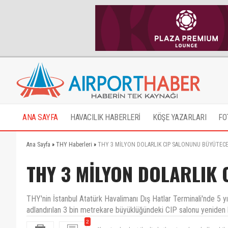
ANA SAYFA
HAVACILIK HABERLERİ
KÖŞE YAZARLARI
FO
Ana Sayfa
»
THY Haberleri
»
THY 3 MİLYON DOLARLIK CIP SALONUNU BÜYÜTEC
THY 3 MİLYON DOLARLIK
THY'nin İstanbul Atatürk Havalimanı Dış Hatlar Terminali'nde 5 yıl
adlandırılan 3 bin metrekare büyüklüğündeki CIP salonu yeniden 
2