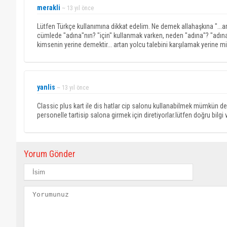
merakli
~ 13 yıl önce
Lütfen Türkçe kullanımına dikkat edelim. Ne demek allahaşkına "...ar
cümlede "adına"nın? "için" kullanmak varken, neden "adına"? "adına" 
kimsenin yerine demektir... artan yolcu talebini karşılamak yerine mi
yanlis
~ 13 yıl önce
Classic plus kart ile dis hatlar cip salonu kullanabilmek mümkün deği
personelle tartisip salona girmek için diretiyorlar.lütfen doğru bilgi 
Yorum Gönder