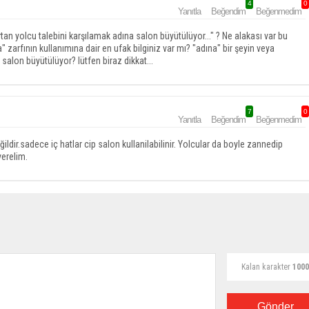
4
0
Yanıtla
Beğendim
Beğenmedim
tan yolcu talebini karşılamak adına salon büyütülüyor..." ? Ne alakası var bu
zarfının kullanımına dair en ufak bilginiz var mı? "adına" bir şeyin veya
 salon büyütülüyor? lütfen biraz dikkat...
7
0
Yanıtla
Beğendim
Beğenmedim
ldir.sadece iç hatlar cip salon kullanilabilinir. Yolcular da boyle zannedip
verelim.
Kalan karakter
1000
Gönder