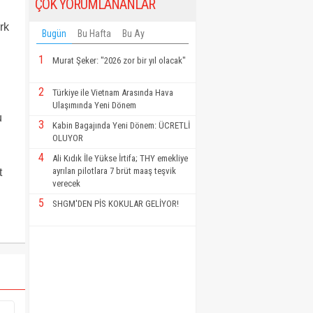
ÇOK YORUMLANANLAR
rk
Bugün
Bu Hafta
Bu Ay
1
Murat Şeker: "2026 zor bir yıl olacak"
2
Türkiye ile Vietnam Arasında Hava
Ulaşımında Yeni Dönem
u
3
Kabin Bagajında Yeni Dönem: ÜCRETLİ
OLUYOR
4
Ali Kıdık İle Yükse İrtifa; THY emekliye
ayrılan pilotlara 7 brüt maaş teşvik
t
verecek
5
SHGM'DEN PİS KOKULAR GELİYOR!