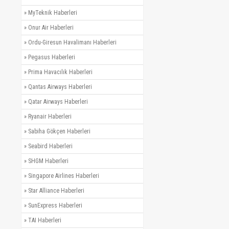
»
MyTeknik Haberleri
»
Onur Air Haberleri
»
Ordu-Giresun Havalimanı Haberleri
»
Pegasus Haberleri
»
Prima Havacılık Haberleri
»
Qantas Airways Haberleri
»
Qatar Airways Haberleri
»
Ryanair Haberleri
»
Sabiha Gökçen Haberleri
»
Seabird Haberleri
»
SHGM Haberleri
»
Singapore Airlines Haberleri
»
Star Alliance Haberleri
»
SunExpress Haberleri
»
TAI Haberleri