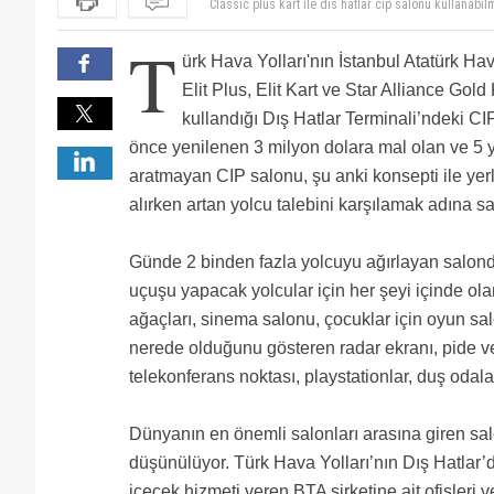
Classic plus kart ile dis hatlar cip salonu kullanabi
zannedip personelle tartisip salona girmek için direti
Lütfen Türkçe kullanımına dikkat edelim. Ne demek al
T
bu cümlede "adına"nın? "için" kullanmak varken, nede
ürk Hava Yolları'nın İstanbul Atatürk H
veya kimsenin yerine demektir... artan yolcu talebini 
Elit Plus, Elit Kart ve Star Alliance Gold
kullandığı Dış Hatlar Terminali’ndeki CI
önce yenilenen 3 milyon dolara mal olan ve 5 yı
aratmayan CIP salonu, şu anki konsepti ile yer
alırken artan yolcu talebini karşılamak adına s
Günde 2 binden fazla yolcuyu ağırlayan salonda
uçuşu yapacak yolcular için her şeyi içinde ola
ağaçları, sinema salonu, çocuklar için oyun sa
nerede olduğunu gösteren radar ekranı, pide ve
telekonferans noktası, playstationlar, duş odalar
Dünyanın en önemli salonları arasına giren sal
düşünülüyor. Türk Hava Yolları’nın Dış Hatlar
içecek hizmeti veren BTA şirketine ait ofisleri 