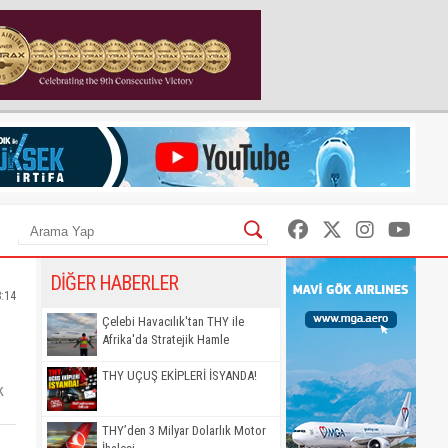
DİĞER HABERLER
8:14
Çelebi Havacılık'tan THY ile
Afrika'da Stratejik Hamle
THY UÇUŞ EKİPLERİ İSYANDA!
k
THY’den 3 Milyar Dolarlık Motor