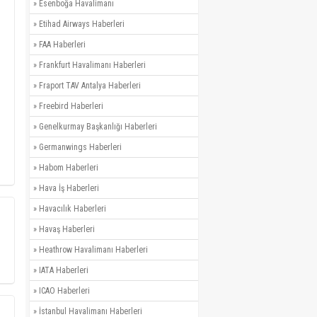
»
Esenboğa Havalimanı
»
Etihad Airways Haberleri
»
FAA Haberleri
»
Frankfurt Havalimanı Haberleri
»
Fraport TAV Antalya Haberleri
»
Freebird Haberleri
»
Genelkurmay Başkanlığı Haberleri
»
Germanwings Haberleri
»
Habom Haberleri
»
Hava İş Haberleri
»
Havacılık Haberleri
»
Havaş Haberleri
»
Heathrow Havalimanı Haberleri
»
IATA Haberleri
»
ICAO Haberleri
»
İstanbul Havalimanı Haberleri