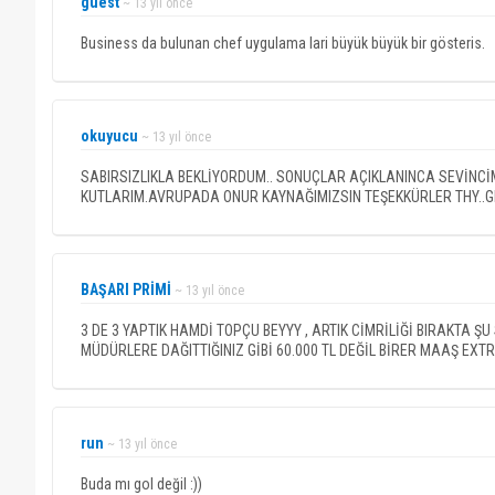
guest
~ 13 yıl önce
Business da bulunan chef uygulama lari büyük büyük bir gösteris.
okuyucu
~ 13 yıl önce
SABIRSIZLIKLA BEKLİYORDUM.. SONUÇLAR AÇIKLANINCA SEVİNCİ
KUTLARIM.AVRUPADA ONUR KAYNAĞIMIZSIN TEŞEKKÜRLER THY..GL
BAŞARI PRİMİ
~ 13 yıl önce
3 DE 3 YAPTIK HAMDİ TOPÇU BEYYY , ARTIK CİMRİLİĞİ BIRAKTA Ş
MÜDÜRLERE DAĞITTIĞINIZ GİBİ 60.000 TL DEĞİL BİRER MAAŞ EXTR
run
~ 13 yıl önce
Buda mı gol değil :))