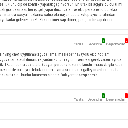
se 1/4 ünü cip de komilik yaparak geçiriyorsun. En ufak bir açığını buldular mı
dalı gibi bakması, her işi şef yapar düşünceleri ve ekip personeli olup, ekip
i, manevi sosyal haklarına sahip olamayan adeta kutup ayısı tarafından
reye kadar gideceksiniz!.. Keser döner sap döner, gün gelir hesap döner!
4
0
Yanıtla
Beğendim
Beğenmedim
nmadi.flying chef uygulamasi guzel ama, maalesef havayolu ekibi toplam
ok guzel ama acil durum, ilk yardim vb tum egitimi vermesi gerek zaten. ayrica
 (ki TKdan sonra baslattilar) bayan personel uzerine kurulu. maas vb gibi kabin
ozverili ile calisiyor. tebrik ederim. ayrica son olarak galley insertlerde daha
ogucutu gibi. bunlar business classta fark yaratir.saygilarimla.
1
0
Yanıtla
Beğendim
Beğenmedim