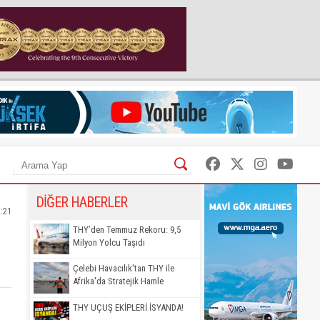
DİĞER HABERLER
7:21
THY’den Temmuz Rekoru: 9,5
Milyon Yolcu Taşıdı
Çelebi Havacılık'tan THY ile
Afrika'da Stratejik Hamle
THY UÇUŞ EKİPLERİ İSYANDA!