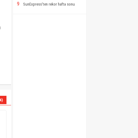
9
SunExpress’ten rekor hafta sonu
ü
4)