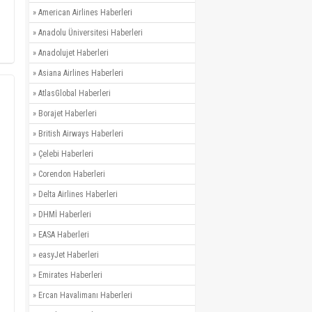
»
American Airlines Haberleri
»
Anadolu Üniversitesi Haberleri
»
Anadolujet Haberleri
»
Asiana Airlines Haberleri
»
AtlasGlobal Haberleri
»
Borajet Haberleri
»
British Airways Haberleri
»
Çelebi Haberleri
»
Corendon Haberleri
»
Delta Airlines Haberleri
»
DHMİ Haberleri
»
EASA Haberleri
»
easyJet Haberleri
»
Emirates Haberleri
»
Ercan Havalimanı Haberleri