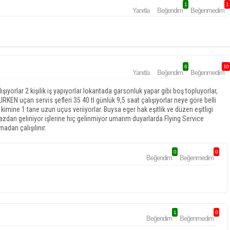
1
1
Yanıtla
Beğendim
Beğenmedim
6
10
Yanıtla
Beğendim
Beğenmedim
yorlar 2 kişilik iş yapıyorlar lokantada garsonluk yapar gibi boş topluyorlar,
RKEN uçan servis şefleri 35 40 tl günlük 9,5 saat çalışıyorlar neye göre belli
mine 1 tane uzun uçus veriiyorlar. Buysa eger hak eşitlik ve düzen eşitligi
azdan geliniyor işlerine hiç gelinmiyor umarım duyarlarda Flying Service
madan çalışılınır.
0
0
Beğendim
Beğenmedim
1
0
Beğendim
Beğenmedim