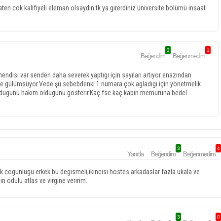
ten cok kalifiyeli eleman olsaydın tk ya girerdiniz üniversite bölümü insaat
3
1
Beğendim
Beğenmedim
endisi var senden daha severek yaptıgı için sayıları artıyor enazından
 ve gülümsüyor.Vede şu sebebdenki 1 numara çok agladıgı için yönetmelik
ı oldugunu hakim oldugunu gösterir.Kaç fsc kaç kabin memuruna bedel
3
4
Yanıtla
Beğendim
Beğenmedim
k cogunlugu erkek bu degismeli,ikincisi hostes arkadaslar fazla ukala ve
in odulu atlas ve virgine veririm.
3
0