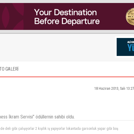
TO GALERİ
18 Haziran 2013, Salı 13:2
ness İkram Servisi” ödüllernin sahibi oldu.
steslerin buyuk cogunlugu erkek bu degismeli,ikincisi hostes arkadaslar fazla ukala ve