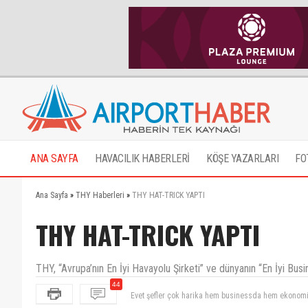
ANA SAYFA
HAVACILIK HABERLERİ
KÖŞE YAZARLARI
FO
Ana Sayfa
»
THY Haberleri
»
THY HAT-TRICK YAPTI
THY HAT-TRICK YAPTI
THY, “Avrupa’nın En İyi Havayolu Şirketi” ve dünyanın “En İyi Busi
44
Best cabin crew odulu almamiz imkansiz,birincisi ho