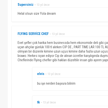
Supersiniz
~ 13 yıl önce
Helal olsun size Yola devam
FLYING SERVİCE CHEF
~ 13 yıl önce
Evet şefler çok harika hem businessda hem ekonomide deli gibi çalışı
uçan ahçılar günlük 100 tl alırken CİP DE , PART TIME LAR 100 TL ALI
olmyan bir düzenle kimine uzun uçus kimine daha fazla uzun uçus ki
brawo. Herkes isyan ediyor Cip de alınan ücretler karşılıgında duym
Cheflerinde Flying chefler gibi hakları düzeltilir insan gibi ayırım yap
elvis
~ 13 yıl önce
bu işe nerden başvura bilirim
tk
~ 13 yıl önce