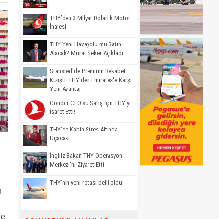
THY’den 3 Milyar Dolarlık Motor
İhalesi
THY Yeni Havayolu mu Satın
Alacak? Murat Şeker Açıkladı
Stansted'de Premium Rekabet
Kızıştı! THY'den Emirates'e Karşı
Yeni Avantaj
Condor CEO'su Satış İçin THY'yi
İşaret Etti!
THY’de Kabin Stres Altında
Uçacak!
İngiliz Bakan THY Operasyon
Merkezi'ni Ziyaret Etti
THY'nin yeni rotası belli oldu
n
de