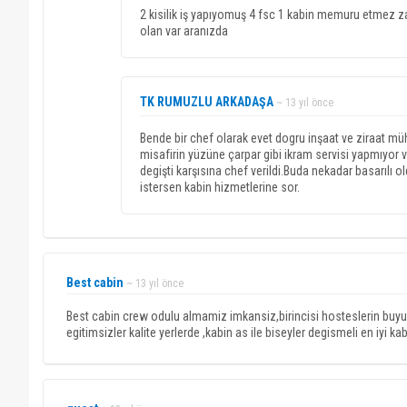
2 kisilik iş yapıyomuş 4 fsc 1 kabin memuru etmez za
olan var aranızda
TK RUMUZLU ARKADAŞA
~ 13 yıl önce
Bende bir chef olarak evet dogru inşaat ve ziraat müh
misafirin yüzüne çarpar gibi ikram servisi yapmıyor
degişti karşısına chef verildi.Buda nekadar basarıl
istersen kabin hizmetlerine sor.
Best cabin
~ 13 yıl önce
Best cabin crew odulu almamiz imkansiz,birincisi hosteslerin buyu
egitimsizler kalite yerlerde ,kabin as ile biseyler degismeli en iyi kab