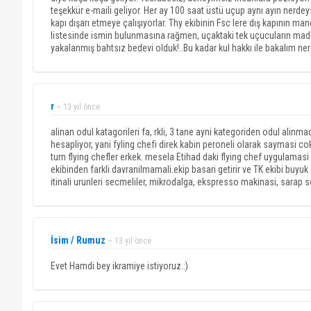
teşekkür e-maili geliyor. Her ay 100 saat üstü uçup aynı ayın nerdey
kapı dışarı etmeye çalışıyorlar. Thy ekibinin Fsc lere dış kapının man
listesinde ismin bulunmasına rağmen, uçaktaki tek uçucuların madd
yakalanmış bahtsız bedevi olduk!..Bu kadar kul hakkı ile bakalım ne
r
~ 13 yıl önce
alinan odul katagorileri fa, rkli, 3 tane ayni kategoriden odul ali
hesapliyor, yani fyling chefi direk kabin peroneli olarak saymasi c
tum flying chefler erkek. mesela Etihad daki flying chef uygulamasi
ekibinden farkli davranilmamali.ekip basari getirir ve TK ekibi buyuk 
itinali urunleri secmeliler, mikrodalga, ekspresso makinasi, sarap s
İsim / Rumuz
~ 13 yıl önce
Evet Hamdi bey ikramiye istiyoruz.:)