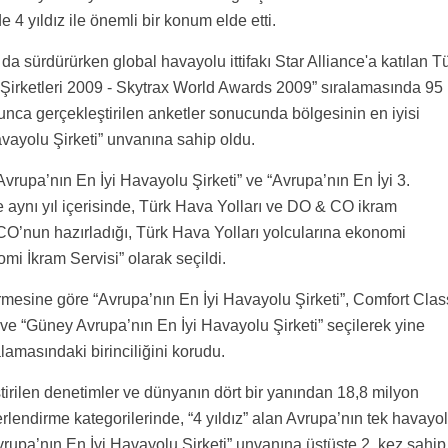
e 4 yıldız ile önemli bir konum elde etti.
 da sürdürürken global havayolu ittifakı Star Alliance'a katılan T
k Şirketleri 2009 - Skytrax World Awards 2009” sıralamasında 95
nca gerçekleştirilen anketler sonucunda bölgesinin en iyisi
avayolu Şirketi” unvanına sahip oldu.
vrupa’nın En İyi Havayolu Şirketi” ve “Avrupa’nın En İyi 3.
e aynı yıl içerisinde, Türk Hava Yolları ve DO & CO ikram
O’nun hazırladığı, Türk Hava Yolları yolcularına ekonomi
mi İkram Servisi” olarak seçildi.
irmesine göre “Avrupa’nın En İyi Havayolu Şirketi”, Comfort Clas
e “Güney Avrupa’nın En İyi Havayolu Şirketi” seçilerek yine
ralamasındaki birinciliğini korudu.
tirilen denetimler ve dünyanın dört bir yanından 18,8 milyon
erlendirme kategorilerinde, “4 yıldız” alan Avrupa’nın tek havayo
rupa’nın En İyi Havayolu Şirketi” unvanına üstüste 2. kez sahip