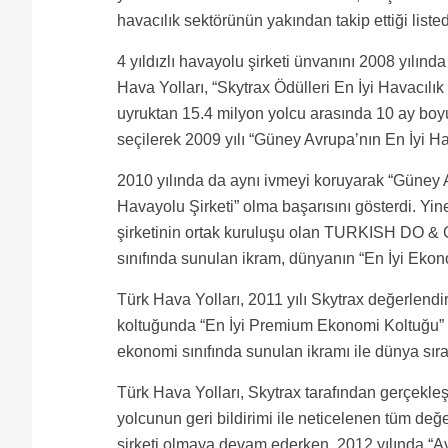
havacılık sektörünün yakından takip ettiği listed
4 yıldızlı havayolu şirketi ünvanını 2008 yılında
Hava Yolları, “Skytrax Ödülleri En İyi Havacılı
uyruktan 15.4 milyon yolcu arasında 10 ay boyu
seçilerek 2009 yılı “Güney Avrupa’nın En İyi H
2010 yılında da aynı ivmeyi koruyarak “Güney A
Havayolu Şirketi” olma başarısını gösterdi. Yin
şirketinin ortak kuruluşu olan TURKISH DO & C
sınıfında sunulan ikram, dünyanın “En İyi Ekono
Türk Hava Yolları, 2011 yılı Skytrax değerlend
koltuğunda “En İyi Premium Ekonomi Koltuğu” v
ekonomi sınıfında sunulan ikramı ile dünya sı
Türk Hava Yolları, Skytrax tarafından gerçekleş
yolcunun geri bildirimi ile neticelenen tüm değ
şirketi olmaya devam ederken, 2012 yılında “Av