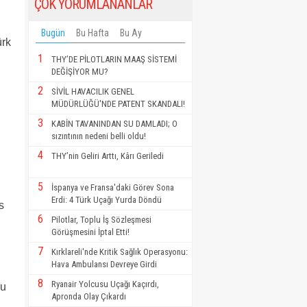
ÇOK YORUMLANANLAR
Bugün
Bu Hafta
Bu Ay
ürk
1
THY’DE PİLOTLARIN MAAŞ SİSTEMİ
DEĞİŞİYOR MU?
2
SİVİL HAVACILIK GENEL
MÜDÜRLÜĞÜ'NDE PATENT SKANDALI!
3
KABİN TAVANINDAN SU DAMLADI; O
sızıntının nedeni belli oldu!
4
THY’nin Geliri Arttı, Kârı Geriledi
5
İspanya ve Fransa'daki Görev Sona
Erdi: 4 Türk Uçağı Yurda Döndü
s
6
Pilotlar, Toplu İş Sözleşmesi
Görüşmesini İptal Etti!
7
Kırklareli'nde Kritik Sağlık Operasyonu:
Hava Ambulansı Devreye Girdi
8
Ryanair Yolcusu Uçağı Kaçırdı,
lu
Apronda Olay Çıkardı