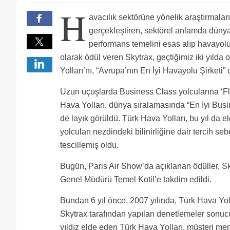
egitimsizler kalite yerlerde ,kabin as ile biseyler de
Business da bulunan chef uygulama lari büyük büyük
H
SABIRSIZLIKLA BEKLİYORDUM.. SONUÇLAR AÇIKLANI
avacılık sektörüne yönelik araştırmalar
KUTLARIM.AVRUPADA ONUR KAYNAĞIMIZSIN TEŞEKK
3 DE 3 YAPTIK HAMDİ TOPÇU BEYYY , ARTIK CİMRİLİ
MÜDÜRLERE DAĞITTIĞINIZ GİBİ 60.000 TL DEĞİL BİR
Buda mı gol değil :))
gerçekleştiren, sektörel anlamda düny
Yazıklar olsun, yabancı firma dedik girdik. Yöneticil
performans temelini esas alıp havayolu 
para diye koşa koşa geliyor. Tecrübesiz, deneyimsiz 
alinan odul katagorileri fa, rkli, 3 tane ayni kateg
bir teşekkür e-maili geliyor. Her ay 100 saat üstü uç
hesapliyor, yani fyling chefi direk kabin peroneli o
Evet Hamdi bey ikramiye istiyoruz.:)
olarak ödül veren Skytrax, geçtiğimiz iki yılda 
buldular mı kapı dışarı etmeye çalışıyorlar. Thy ekib
ayrica tum flying chefler erkek. mesela Etihad daki 
Helal olsun size Yola devam
Yolları’nı, “Avrupa’nın En İyi Havayolu Şirketi” o
personeli olup, ekip listesinde ismin bulunmasına 
vb gibi kabin ekibinden farkli davranilmamali.ekip bas
Evet şefler çok harika hem businessda hem ekonomide 
kutup ayısı tarafından yakalanmış bahtsız bedevi ol
insertlerde daha itinali urunleri secmeliler, mikrod
topluyorlar, uçan ahçılar günlük 100 tl alırken CİP D
Uzun uçuşlarda Business Class yolcularına ‘Fl
gün gelir hesap döner!
yaratir.saygilarimla.
neye göre belli olmyan bir düzenle kimine uzun uçus
ve düzen eşitligi brawo. Herkes isyan ediyor Cip de 
Hava Yolları, dünya sıralamasında “En İyi Busi
duyarlarda Flying Service Cheflerinde Flying chefler g
de layık görüldü. Türk Hava Yolları, bu yıl da el
yolcuları nezdindeki bilinirliğine dair tercih s
tescillemiş oldu.
Bugün, Paris Air Show’da açıklanan ödüller, S
Genel Müdürü Temel Kotil’e takdim edildi.
Bundan 6 yıl önce, 2007 yılında, Türk Hava Yo
Skytrax tarafından yapılan denetlemeler sonuc
yıldız elde eden Türk Hava Yolları, müşteri mem