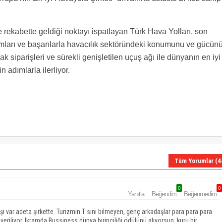
 rekabette geldiği noktayı ispatlayan Türk Hava Yolları, son
kamları ve başarılarla havacılık sektöründeki konumunu ve gücün
ak siparişleri ve sürekli genişletilen uçuş ağı ile dünyanın en iyi
 adımlarla ilerliyor.
Tüm Yorumlar (4
0
0
Yanıtla
Beğendim
Beğenmedim
ışı var adeta şirkette. Turizmin T sini bilmeyen, genç arkadaşlar para para para
eriliyor. Ikramda Bussiness dünya birinciliği ödülünü alıyorsun, kuru bir