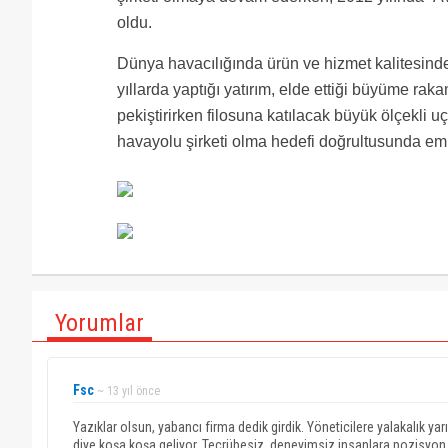
oldu.
Dünya havacılığında ürün ve hizmet kalitesinde
yıllarda yaptığı yatırım, elde ettiği büyüme ra
pekiştirirken filosuna katılacak büyük ölçekli uç
havayolu şirketi olma hedefi doğrultusunda emin
Yorumlar
Fsc
~ 13 yıl önce
Yazıklar olsun, yabancı firma dedik girdik. Yöneticilere yalakalık yar
diye koşa koşa geliyor. Tecrübesiz, deneyimsiz insanlara pozisyon v