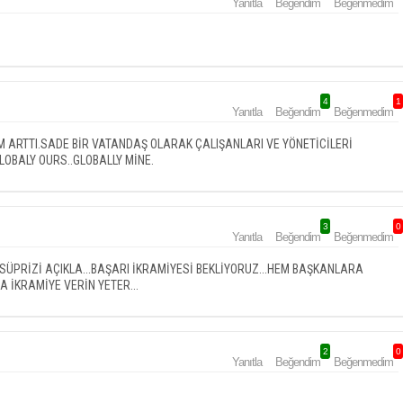
Yanıtla
Beğendim
Beğenmedim
4
1
Yanıtla
Beğendim
Beğenmedim
M ARTTI.SADE BİR VATANDAŞ OLARAK ÇALIŞANLARI VE YÖNETİCİLERİ
OBALY OURS..GLOBALLY MİNE.
3
0
Yanıtla
Beğendim
Beğenmedim
U SÜPRİZİ AÇIKLA...BAŞARI İKRAMİYESİ BEKLİYORUZ...HEM BAŞKANLARA
A İKRAMİYE VERİN YETER...
2
0
Yanıtla
Beğendim
Beğenmedim