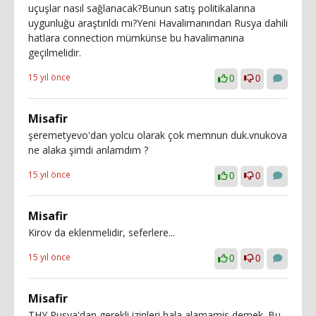
uçuşlar nasıl sağlanacak?Bunun satış politikalarına
uygunluğu araştırıldı mı?Yeni Havalimanından Rusya dahili
hatlara connection mümkünse bu havalimanına
geçilmelidir.
15 yıl önce
0
0
Misafir
şeremetyevo'dan yolcu olarak çok memnun duk.vnukova
ne alaka şimdi anlamdım ?
15 yıl önce
0
0
Misafir
Kirov da eklenmelidir, seferlere...
15 yıl önce
0
0
Misafir
THY Rusya'dan gerekli izinleri hala alamamis demek. Bu