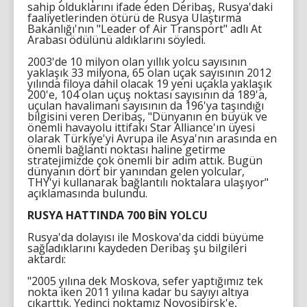
sahip olduklarını ifade eden Deribaş, Rusya'daki
faaliyetlerinden ötürü de Rusya Ulaştırma
Bakanlığı'nın "Leader of Air Transport" adlı At
Arabası ödülünü aldıklarını söyledi.
2003'de 10 milyon olan yıllık yolcu sayısının
yaklaşık 33 milyona, 65 olan uçak sayısının 2012
yılında filoya dahil olacak 19 yeni uçakla yaklaşık
200'e, 104 olan uçuş noktası sayısının da 189'a,
uçulan havalimanı sayısının da 196'ya taşındığı
bilgisini veren Deribaş, "Dünyanın en büyük ve
önemli havayolu ittifakı Star Alliance'ın üyesi
olarak Türkiye'yi Avrupa ile Asya'nın arasında en
önemli bağlantı noktası haline getirme
stratejimizde çok önemli bir adım attık. Bugün
dünyanın dört bir yanından gelen yolcular,
THY'yi kullanarak bağlantılı noktalara ulaşıyor"
açıklamasında bulundu.
RUSYA HATTINDA 700 BİN YOLCU
Rusya'da dolayısı ile Moskova'da ciddi büyüme
sağladıklarını kaydeden Deribaş şu bilgileri
aktardı:
"2005 yılına dek Moskova, sefer yaptığımız tek
nokta iken 2011 yılına kadar bu sayıyı altıya
çıkarttık. Yedinci noktamız Novosibirsk'e,