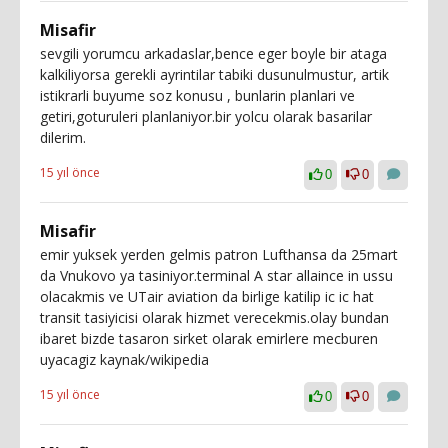
Misafir
sevgili yorumcu arkadaslar,bence eger boyle bir ataga
kalkiliyorsa gerekli ayrintilar tabiki dusunulmustur, artik
istikrarli buyume soz konusu , bunlarin planlari ve
getiri,goturuleri planlaniyor.bir yolcu olarak basarilar
dilerim.
15 yıl önce
0
0
Misafir
emir yuksek yerden gelmis patron Lufthansa da 25mart
da Vnukovo ya tasiniyor.terminal A star allaince in ussu
olacakmis ve UTair aviation da birlige katilip ic ic hat
transit tasiyicisi olarak hizmet verecekmis.olay bundan
ibaret bizde tasaron sirket olarak emirlere mecburen
uyacagiz kaynak/wikipedia
15 yıl önce
0
0