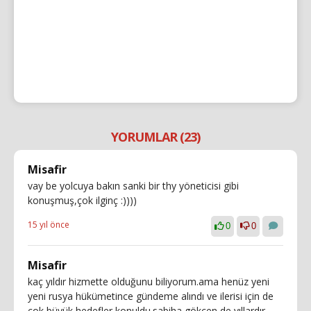
YORUMLAR (23)
Misafir
vay be yolcuya bakın sanki bir thy yöneticisi gibi
konuşmuş,çok ilginç :))))
15 yıl önce
0
0
Misafir
kaç yıldır hizmette olduğunu biliyorum.ama henüz yeni
yeni rusya hükümetince gündeme alındı ve ilerisi için de
çok büyük hedefler konuldu.sabiha gökçen de yıllardır