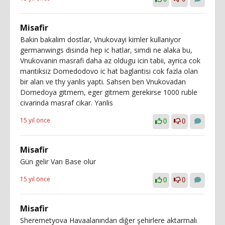
Misafir
Bakin bakalim dostlar, Vnukovayi kimler kullaniyor
germanwings disinda hep ic hatlar, simdi ne alaka bu,
Vnukovanin masrafi daha az oldugu icin tabii, ayrica cok
mantiksiz Domedodovo ic hat baglantisi cok fazla olan
bir alan ve thy yanlis yapti. Sahsen ben Vnukovadan
Domedoya gitmem, eger gitmem gerekirse 1000 ruble
civarinda masraf cikar. Yanlis
15 yıl önce
0
0
Misafir
Gün gelir Van Base olur
15 yıl önce
0
0
Misafir
Sheremetyova Havaalanından diğer şehirlere aktarmalı