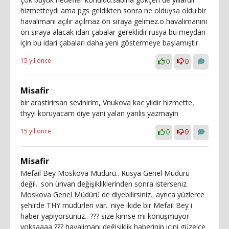
hizmetteydi ama pgs geldikten sonra ne olduysa oldu.bir
havalimanı açılır açılmaz ön sıraya gelmez.o havalimanını
ön sıraya alacak idari çabalar gereklidir.rusya bu meydan
için bu idari çabaları daha yeni göstermeye başlamıştır.
15 yıl önce
0
0
Misafir
bir arastirirsan sevinirim, Vnukova kac yildir hizmette,
thyyi koruyacam diye yani yalan yanlis yazmayin
15 yıl önce
0
0
Misafir
Mefail Bey Moskova Müdürü.. Rusya Genel Müdürü
değil.. son ünvan değişikliklerinden sonra isterseniz
Moskova Genel Müdürü de diyebilirsiniz.. ayrıca yüzlerce
şehirde THY müdürleri var.. niye ikide bir Mefail Bey i
haber yapıyorsunuz.. ??? size kimse mi konuşmuyor
yoksaaaa ??? havalimanı değişiklik haberinin içini güzelce