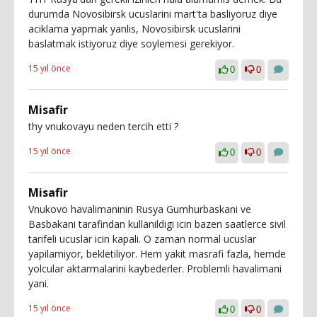
durumda Novosibirsk ucuslarini mart'ta basliyoruz diye
aciklama yapmak yanlis, Novosibirsk ucuslarini
baslatmak istiyoruz diye soylemesi gerekiyor.
15 yıl önce
0
0
Misafir
thy vnukovayu neden tercih etti ?
15 yıl önce
0
0
Misafir
Vnukovo havalimaninin Rusya Gumhurbaskani ve
Basbakani tarafindan kullanildigi icin bazen saatlerce sivil
tarifeli ucuslar icin kapali. O zaman normal ucuslar
yapilamiyor, bekletiliyor. Hem yakit masrafi fazla, hemde
yolcular aktarmalarini kaybederler. Problemli havalimani
yani.
15 yıl önce
0
0