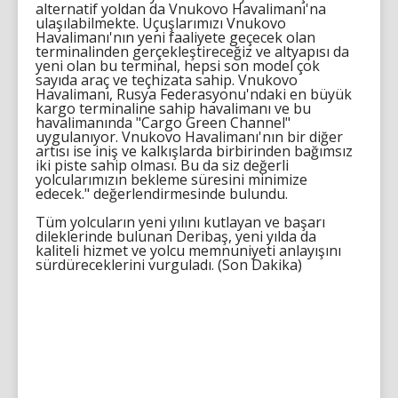
alternatif yoldan da Vnukovo Havalimanı'na
ulaşılabilmekte. Uçuşlarımızı Vnukovo
Havalimanı'nın yeni faaliyete geçecek olan
terminalinden gerçekleştireceğiz ve altyapısı da
yeni olan bu terminal, hepsi son model çok
sayıda araç ve teçhizata sahip. Vnukovo
Havalimanı, Rusya Federasyonu'ndaki en büyük
kargo terminaline sahip havalimanı ve bu
havalimanında "Cargo Green Channel"
uygulanıyor. Vnukovo Havalimanı'nın bir diğer
artısı ise iniş ve kalkışlarda birbirinden bağımsız
iki piste sahip olması. Bu da siz değerli
yolcularımızın bekleme süresini minimize
edecek." değerlendirmesinde bulundu.
Tüm yolcuların yeni yılını kutlayan ve başarı
dileklerinde bulunan Deribaş, yeni yılda da
kaliteli hizmet ve yolcu memnuniyeti anlayışını
sürdüreceklerini vurguladı. (Son Dakika)