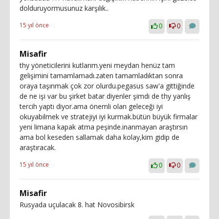
dolduruyormusunuz karşılık..
15 yıl önce
0
0
Misafir
thy yöneticilerini kutlarım.yeni meydan henüz tam
gelişimini tamamlamadı.zaten tamamladıktan sonra
oraya taşınmak çok zor olurdu.pegasus saw'a gittiğinde
de ne işi var bu şirket batar diyenler şimdi de thy yanlış
tercih yaptı diyor.ama önemli olan geleceği iyi
okuyabilmek ve stratejiyi iyi kurmak.bütün büyük firmalar
yeni limana kapak atma peşinde.inanmayan araştırsın
ama bol keseden sallamak daha kolay,kim gidip de
araştıracak.
15 yıl önce
0
0
Misafir
Rusyada uçulacak 8. hat Novosibirsk