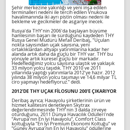
Şehir merkezine yakınlığı ve yeni inşa edilen
terminalleri nedeni ile tercih edilen Vnukova
havalimanında iki ayrı pistin olması nedeni ile
bekleme ve gecikmeler de asgariye inecek.
Rusya'da THY'nin 2006'da başlayan büyüme
hamlesinin başarı ile sürdüğünü kaydeden THY
Rusya Genel Müdürü Mefail Deribaş, "Uçulan
nokta sayısından uçak sayısına, yeni
ortaklıklardan altyapı yatırımlarına kadar her
alanda artık daha da güçlü bir THY var. THY bu
yönüyle artık küresel güçlü bir markadır.
Hedeflediğimiz yolcu sayısına ulaştık ve yaklaşık
33 milyon yolcu taşıdık. THY 2010 ve 2011
yıllarında yaptığı yatırımlarla 2012'ye hazır. 2012
yılında 38 milyon yolcu taşımayı ve 14,6 milyar TL
ciro yapmayı hedefliyoruz." dedi.
2012'DE THY UÇAK FİLOSUNU 200'E ÇIKARIYOR
Deribaş ayrıca; Havayolu şirketlerinin ürün ve
hizmet kalitesini denetleyen Skytrax
değerlendirmesinde THY'nin 3 dalda zirveye
oturduğunu, 2011 Dünya Havacılık Ödülleri'nde
"Avrupa'nın En İyi Havayolu", Comfort Class
koltuğuyla "En İyi Premium Ekonomi Koltuğu" ve
"Güney Avrupa'nın En İyi Havayolu" ödüllerine