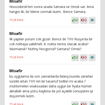
Misafir
Novosibirsk'ten sonra sırada Samara ve Omsk var. Ama
hangisi ilk, bir bilene sormak lazım.. Bence Samara..
15 yıl önce
0
0
Misafir
Ilk yapilan yorum cok güzel. Bence de THY Rusya'da bir
cok noktaya uabilmeli. 8. nokta neresi olacak acaba?
Murmansk? Nizhny Novgorod? Samara? Omsk?
15 yıl önce
0
0
Misafir
bu uygulama da son zamanlarda bilançosunda zararları
sürekli artan THY nin bir tasarruf tedbiri mi acaba ?
muhtemelen vnukovadan daha uygun bir fiyata hizmet
alınabilir ama yolcu kaybına da yol açabilir.sonuçlarını iyi
düşünmek lazım.
15 yıl önce
0
0