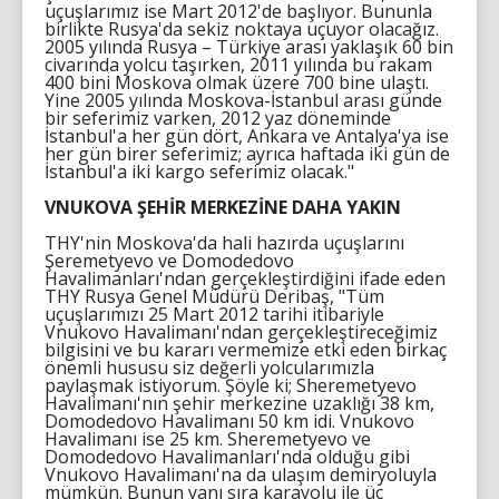
uçuşlarımız ise Mart 2012'de başlıyor. Bununla
birlikte Rusya'da sekiz noktaya uçuyor olacağız.
2005 yılında Rusya – Türkiye arası yaklaşık 60 bin
civarında yolcu taşırken, 2011 yılında bu rakam
400 bini Moskova olmak üzere 700 bine ulaştı.
Yine 2005 yılında Moskova-İstanbul arası günde
bir seferimiz varken, 2012 yaz döneminde
İstanbul'a her gün dört, Ankara ve Antalya'ya ise
her gün birer seferimiz; ayrıca haftada iki gün de
İstanbul'a iki kargo seferimiz olacak."
VNUKOVA ŞEHİR MERKEZİNE DAHA YAKIN
THY'nin Moskova'da hali hazırda uçuşlarını
Şeremetyevo ve Domodedovo
Havalimanları'ndan gerçekleştirdiğini ifade eden
THY Rusya Genel Müdürü Deribaş, "Tüm
uçuşlarımızı 25 Mart 2012 tarihi itibariyle
Vnukovo Havalimanı'ndan gerçekleştireceğimiz
bilgisini ve bu kararı vermemize etki eden birkaç
önemli hususu siz değerli yolcularımızla
paylaşmak istiyorum. Şöyle ki; Sheremetyevo
Havalimanı'nın şehir merkezine uzaklığı 38 km,
Domodedovo Havalimanı 50 km idi. Vnukovo
Havalimanı ise 25 km. Sheremetyevo ve
Domodedovo Havalimanları'nda olduğu gibi
Vnukovo Havalimanı'na da ulaşım demiryoluyla
mümkün. Bunun yanı sıra karayolu ile üç