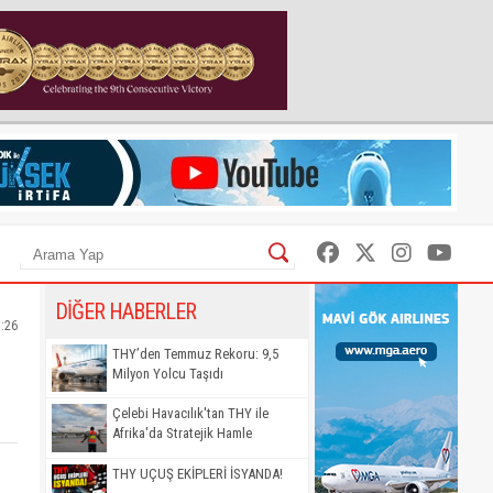
DİĞER HABERLER
5:26
THY’den Temmuz Rekoru: 9,5
Milyon Yolcu Taşıdı
Çelebi Havacılık'tan THY ile
Afrika'da Stratejik Hamle
THY UÇUŞ EKİPLERİ İSYANDA!