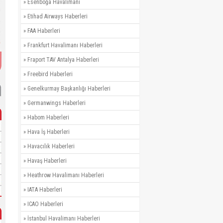
»
Esenboğa Havalimanı
»
Etihad Airways Haberleri
»
FAA Haberleri
»
Frankfurt Havalimanı Haberleri
»
Fraport TAV Antalya Haberleri
»
Freebird Haberleri
»
Genelkurmay Başkanlığı Haberleri
»
Germanwings Haberleri
»
Habom Haberleri
»
Hava İş Haberleri
»
Havacılık Haberleri
»
Havaş Haberleri
»
Heathrow Havalimanı Haberleri
»
IATA Haberleri
»
ICAO Haberleri
»
İstanbul Havalimanı Haberleri