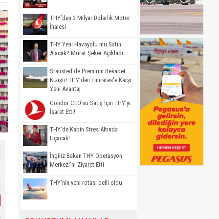
THY’den 3 Milyar Dolarlık Motor
İhalesi
THY Yeni Havayolu mu Satın
Alacak? Murat Şeker Açıkladı
Stansted'de Premium Rekabet
Kızıştı! THY'den Emirates'e Karşı
Yeni Avantaj
Condor CEO'su Satış İçin THY'yi
İşaret Etti!
THY’de Kabin Stres Altında
Uçacak!
İngiliz Bakan THY Operasyon
Merkezi'ni Ziyaret Etti
THY'nin yeni rotası belli oldu