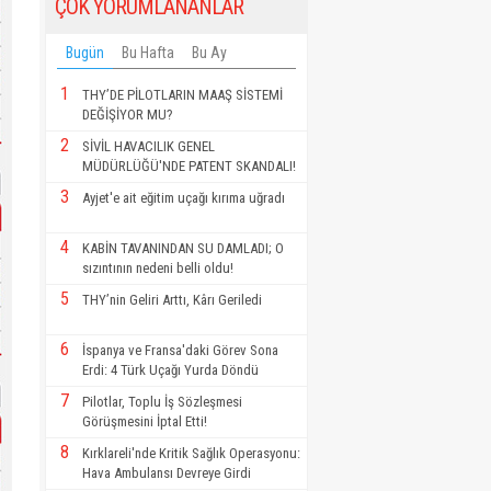
ÇOK YORUMLANANLAR
Bugün
Bu Hafta
Bu Ay
1
THY’DE PİLOTLARIN MAAŞ SİSTEMİ
DEĞİŞİYOR MU?
2
SİVİL HAVACILIK GENEL
MÜDÜRLÜĞÜ'NDE PATENT SKANDALI!
3
Ayjet'e ait eğitim uçağı kırıma uğradı
4
KABİN TAVANINDAN SU DAMLADI; O
sızıntının nedeni belli oldu!
5
THY’nin Geliri Arttı, Kârı Geriledi
6
İspanya ve Fransa'daki Görev Sona
Erdi: 4 Türk Uçağı Yurda Döndü
7
Pilotlar, Toplu İş Sözleşmesi
Görüşmesini İptal Etti!
8
Kırklareli'nde Kritik Sağlık Operasyonu:
Hava Ambulansı Devreye Girdi