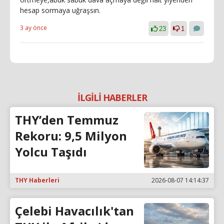
hesap sormaya uğraşsın.
3 ay önce
23
1
İLGİLİ HABERLER
THY’den Temmuz
Rekoru: 9,5 Milyon
Yolcu Taşıdı
THY Haberleri
2026-08-07 14:14:37
Çelebi Havacılık'tan