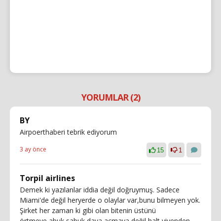
YORUMLAR (2)
BY
Airpoerthaberi tebrik ediyorum
3 ay önce
15
1
Torpil airlines
Demek ki yazılanlar iddia değil doğruymuş. Sadece
Miami'de değil heryerde o olaylar var,bunu bilmeyen yok.
Şirket her zaman ki gibi olan bitenin üstünü
örtmeye,abuk sabuk dava açmaya değil halt yiyenden