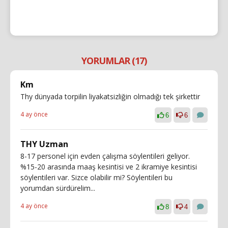
YORUMLAR (17)
Km
Thy dünyada torpilin liyakatsizliğin olmadığı tek şirkettir
4 ay önce
6
6
THY Uzman
8-17 personel için evden çalışma söylentileri geliyor.
%15-20 arasında maaş kesintisi ve 2 ikramiye kesintisi
söylentileri var. Sizce olabilir mi? Söylentileri bu
yorumdan sürdürelim...
4 ay önce
8
4