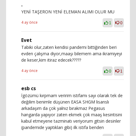
.
YENİ TAŞERON YENİ ELEMAN ALIMI OLUR MU
4 ay önce
1
0
Evet
Tabiki olur,zaten kendisi pandemi bittiğinden beri
evden çalışma diyor,maaşı bilemem ama ikramiyeyi
de keser,kim itiraz edecek?????
4 ay önce
0
1
esb cs
İgözümü kırpmam veririm istifamı sayı olarak tek de
değilim benimle düşünen EASA SHGM lisanslı
arkadaşım da çok yalnız bırakmaz Pegasus
hangarda yapıyor zaten ekmek çok maaş kesintisini
kabul etmeyene tazminatı veriyorum gitsin desinler
(pandemide yaptıkları gibi) ilk istifa benden