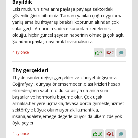
Bayıldık
Eski müdürün zırvalarını paylaşa paylaşa sektördeki
güvenilirliğinizi bitirdiniz. Tamam yapılan çoğu uygulama
yanlış ama bu ihtiyar işi bırakalı köprünün altından çok
sular geçti. Amacının sadece kurumları zedelemek
olduğu, hiçbir güncel şeyden haberinin olmadığı çok açık.
Şu adamı paylaşmayı artık bırakmalısınız.
4 ay önce
7
2
Thy gerçekleri
Thy'de isimler değişir,gerçekler ve zihniyet değişmez.
Coğrafyayı, dünyayı önemsemeden,olası krizleri hesap
etmeden,ben yaptım oldu kafasıyla da anca suni
başarılar ve hormonlu büyüme olur. Çok uçak
almakla,her yere uçmakla,devasa borca girmekle,hizmet
sektörüyle büyük olunmuyor,akılla,mantıkla,
insana,adalete,emeğe değerle oluyor da ülkemizde yok
öyle şeyler.
4 ay önce
18
1