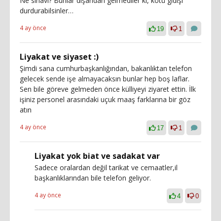
Ne sınavı? Bunlar dışarıdan gelmediler ki, kötü gidişi
durdurabilsinler…
4 ay önce
19
1
Liyakat ve siyaset :)
Şimdi sana cumhurbaşkanlığından, bakanlıktan telefon
gelecek sende işe almayacaksın bunlar hep boş laflar.
Sen bile göreve gelmeden önce külliyeyi ziyaret ettin. İlk
işiniz personel arasındaki uçuk maaş farklarına bir göz
atın
4 ay önce
17
1
Liyakat yok biat ve sadakat var
Sadece oralardan değil tarikat ve cemaatler,il
başkanlıklarından bile telefon geliyor.
4 ay önce
4
0