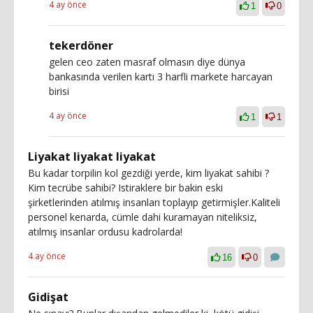
4 ay önce
1
0
tekerdöner
gelen ceo zaten masraf olmasın diye dünya
bankasında verilen kartı 3 harfli markete harcayan
birisi
4 ay önce
1
1
Liyakat liyakat liyakat
Bu kadar torpilin kol gezdiği yerde, kim liyakat sahibi ?
Kim tecrübe sahibi? Istiraklere bir bakin eski
şirketlerinden atılmış insanları toplayıp getirmişler.Kaliteli
personel kenarda, cümle dahi kuramayan niteliksiz,
atılmış insanlar ordusu kadrolarda!
4 ay önce
16
0
Gidişat