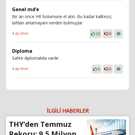
Genel md’e
Bir an once HR bolumune el atin. Bu kadar kalitesiz,
lafdan anlamayani nerden bulmuşlar
4 ay önce
10
0
Diploma
Sahte dıplomalıda vardır .
4 ay önce
6
0
İLGİLİ HABERLER
THY’den Temmuz
Rekoru: 9,5 Milyon