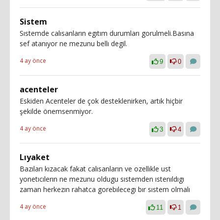
Sistem
Sıstemde calısanların egıtım durumları gorulmeli.Basına
sef atanıyor ne mezunu bellı degil.
4 ay önce
9
0
acenteler
Eskiden Acenteler de çok desteklenirken, artık hiçbir
şekilde önemsenmiyor.
4 ay önce
3
4
Lıyaket
Bazıları kızacak fakat calısanların ve ozellıkle ust
yonetıcılerın ne mezunu oldugu sıstemden ıstenıldıgı
zaman herkezın rahatca gorebılecegı bır sıstem olmalı
4 ay önce
11
1