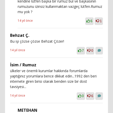
kendine lütfen başka bir rumuz bul ve başkasının
rumuzunu izinsiz kullanmaktan vazgeç lütfen.Rumuz
mu yok ?
14 yıl önce
6
1
Behzat Ç.
Bu işi çözse çözse Behzat Çözer!
14 yıl önce
7
0
İsim / Rumuz
ülkeler ve önemli kurumlar hakkında forumlarda
yaptığınız yorumlara bence dikkat edin...1992 den beri
internete giren birisi olarak benden size bir dost
tavsiyesi...
14 yıl önce
0
6
METEHAN