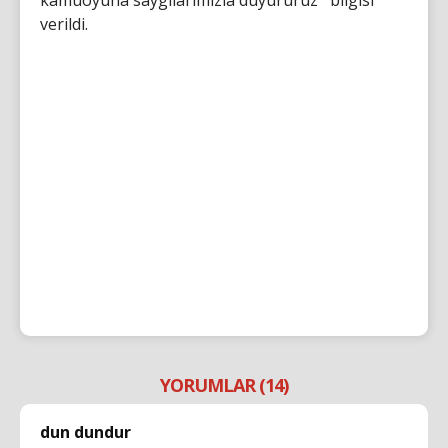
kamuoyuna saygılarımızla duyururuz'' bilgisi
verildi.
YORUMLAR (14)
dun dundur