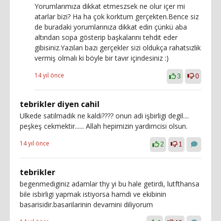
Yorumlarımıza dikkat etmeszsek ne olur içer mi
atarlar bizi? Ha ha çok korktum gerçekten.Bence siz
de buradaki yorumlarınıza dikkat edin çünkü aba
altından sopa gösterip başkalarını tehdit eder
gibisiniz.Yazılan bazı gerçekler sizi oldukça rahatsızlık
vermiş olmalı ki böyle bir tavır içindesiniz :)
14 yıl önce
3
0
tebrikler diyen cahil
Ulkede satilmadik ne kaldi???? onun adi işbirligi degil....
peşkeş cekmektir...... Allah hepimizin yardimcisi olsun.
14 yıl önce
2
1
tebrikler
begenmediginiz adamlar thy yi bu hale getirdi, lutfthansa
bile isbirligi yapmak istiyorsa hamdi ve ekibinin
basarisidir.basarilarinin devamini diliyorum