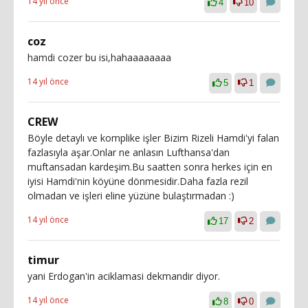
14 yıl önce
4
10
coz
hamdi cozer bu isi,hahaaaaaaaa
14 yıl önce
5
1
CREW
Böyle detaylı ve komplike işler Bizim Rizeli Hamdi'yi falan
fazlasıyla aşar.Onlar ne anlasın Lufthansa'dan
muftansadan kardeşim.Bu saatten sonra herkes için en
iyisi Hamdi'nin köyüne dönmesidir.Daha fazla rezil
olmadan ve işleri eline yüzüne bulaştırmadan :)
14 yıl önce
17
2
timur
yani Erdogan'in aciklamasi dekmandir diyor.
14 yıl önce
8
0