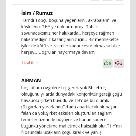
İsim / Rumuz
Hamdi Topçu boşuna yeğenlerini, akrabalarını ve
köylülerini THY ye doldurmamış.. Tabi ki
savunacaksınız her halukarda... herşeye rağmen
haketmediğiniz kazançlarınız için... Bir memlekette
iyiler de kötü ve zalimler kadar cesur olmazsa biter
herşey... Doğruları haykırmaya devam...
14 yıl önce
9
2
AIRMAN
boş laflara övgülere hiç gerek yok.Bhsetmiş
olduğunu yıllarda dünyadaki konjonktür gereği çoğu
havauolu şirketi büyüdü ve THY de bu olumlu
rüzgardan yararlandı.Ortada abartılacak bir başarı
falan da yok.Şirket eskiden oluşturulan sağlam
temeller üzerinde büyüyor ve bunun sadece
bugünkü yönetime mal etmek haksızlık olur.THY'nin
filosundaki uçakların çoğu kiralık ve yanlış