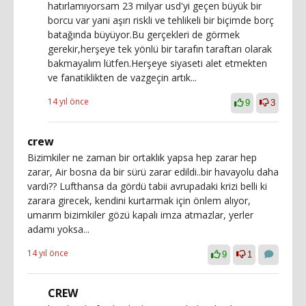
hatırlamıyorsam 23 milyar usd'yi geçen büyük bir
borcu var yani aşırı riskli ve tehlikeli bir biçimde borç
batağında büyüyor.Bu gerçekleri de görmek
gerekir,herşeye tek yönlü bir tarafın taraftarı olarak
bakmayalım lütfen.Herşeye siyaseti alet etmekten
ve fanatiklikten de vazgeçin artık...
14 yıl önce
9
3
crew
Bizimkiler ne zaman bir ortaklık yapsa hep zarar hep
zarar, Air bosna da bir sürü zarar edildi..bir havayolu daha
vardı?? Lufthansa da gördü tabii avrupadaki krizi belli ki
zarara girecek, kendini kurtarmak için önlem alıyor,
umarım bizimkiler gözü kapalı imza atmazlar, yerler
adamı yoksa...
14 yıl önce
9
1
CREW