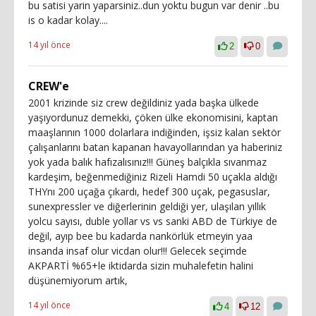
bu satisi yarin yaparsiniz..dun yoktu bugun var denir ..bu
is o kadar kolay....
14 yıl önce
2
0
CREW'e
2001 krizinde siz crew değildiniz yada başka ülkede
yaşıyordunuz demekki, çöken ülke ekonomisini, kaptan
maaşlarının 1000 dolarlara indiğinden, işsiz kalan sektör
çalışanlarını batan kapanan havayollarından ya haberiniz
yok yada balık hafızalısınız!!! Güneş balçıkla sıvanmaz
kardeşim, beğenmediğiniz Rizeli Hamdi 50 uçakla aldığı
THYnı 200 uçağa çıkardı, hedef 300 uçak, pegasuslar,
sunexpressler ve diğerlerinin geldiği yer, ulaşılan yıllık
yolcu sayısı, duble yollar vs vs sanki ABD de Türkiye de
değil, ayıp bee bu kadarda nankörlük etmeyin yaa
insanda insaf olur vicdan olur!!! Gelecek seçimde
AKPARTİ %65+le iktidarda sizin muhalefetin halini
düşünemiyorum artık,
14 yıl önce
4
12