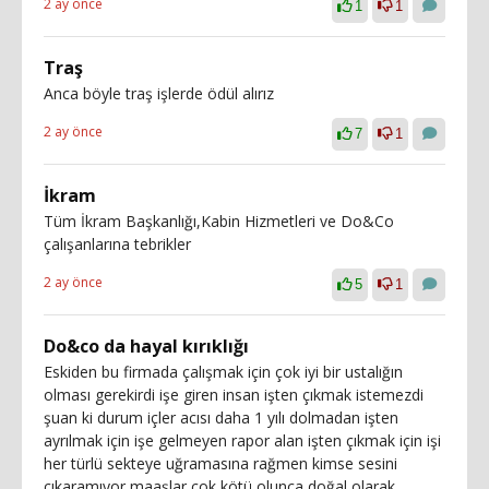
2 ay önce
1
1
Traş
Anca böyle traş işlerde ödül alırız
2 ay önce
7
1
İkram
Tüm İkram Başkanlığı,Kabin Hizmetleri ve Do&Co
çalışanlarına tebrikler
2 ay önce
5
1
Do&co da hayal kırıklığı
Eskiden bu firmada çalışmak için çok iyi bir ustalığın
olması gerekirdi işe giren insan işten çıkmak istemezdi
şuan ki durum içler acısı daha 1 yılı dolmadan işten
ayrılmak için işe gelmeyen rapor alan işten çıkmak için işi
her türlü sekteye uğramasına rağmen kimse sesini
çıkaramıyor maaşlar çok kötü olunca doğal olarak