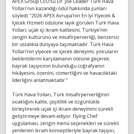
APEX Group CEO’su Dr. Joe Leader Türk Hava
Yolları'nın kazandığı ödül hakkında şunları
söyledi; "2026 APEX Avrupa’nın En İyi Yiyecek &
İçecek Hizmeti ödülüne layık görülen Türk Hava
Yolları; uçak içi ikram kalitesini, Türkiye’nin
zengin kültürünü ve misafirperverliği, benzersiz
bir ustalıkla dünyaya taşımaktadır. Türk Hava
Yolları’nın yiyecek ve içecek deneyimi, yolcuların
beklentilerini karşılamanın ötesine geçerek;
bayrak taşıyıcının bulunduğu coğrafyanın
hikâyesini, özenini, cömertliğini ve havacılıktaki
liderliğini anlatmaktadır."
Türk Hava Yolları, Türk misafirperverliğinin
sıcaklığını kalite, çeşitlilik ve özgünlükle
birleştirerek uçak içi ikram deneyimini sürekli
geliştirmeye devam ediyor. Flying Chef
uygulaması, zengin menü seçenekleri ve sürekli
yenilenen ikram konseptleriyle bayrak taşıyıcı,