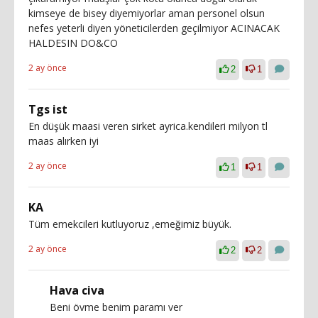
kimseye de bisey diyemiyorlar aman personel olsun
nefes yeterli diyen yöneticilerden geçilmiyor ACINACAK
HALDESIN DO&CO
2 ay önce
2
1
Tgs ist
En düşük maasi veren sirket ayrica.kendileri milyon tl
maas alırken iyi
2 ay önce
1
1
KA
Tüm emekcileri kutluyoruz ,emeğimiz büyük.
2 ay önce
2
2
Hava civa
Beni övme benim paramı ver