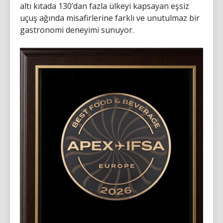
altı kıtada 130’dan fazla ülkeyi kapsayan eşsiz
uçuş ağında misafirlerine farklı ve unutulmaz bir
gastronomi deneyimi sunuyor.