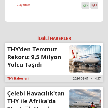
2 ay önce
2
1
İLGİLİ HABERLER
THY’den Temmuz
Rekoru: 9,5 Milyon
Yolcu Taşıdı
THY Haberleri
2026-08-07 14:14:37
Çelebi Havacılık'tan
THY ile Afrika'da