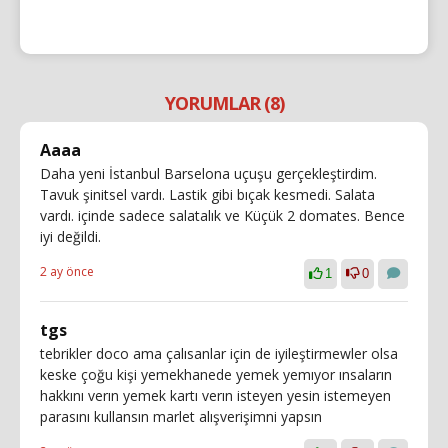
YORUMLAR (8)
Aaaa
Daha yeni İstanbul Barselona uçuşu gerçekleştirdim.
Tavuk şinitsel vardı. Lastik gibi bıçak kesmedi. Salata
vardı. içinde sadece salatalık ve Küçük 2 domates. Bence
iyi değildi.
2 ay önce
1
0
tgs
tebrikler doco ama çalısanlar için de iyileştirmewler olsa
keske çoğu kişi yemekhanede yemek yemıyor ınsaların
hakkını verın yemek kartı verın isteyen yesin istemeyen
parasını kullansın marlet alışverişimni yapsın