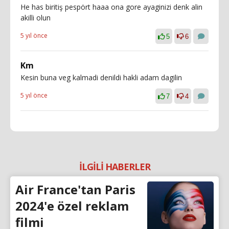
He has biritiş pespört haaa ona gore ayaginizi denk alin
akilli olun
5 yıl önce
5
6
Km
Kesin buna veg kalmadi denildi hakli adam dagilin
5 yıl önce
7
4
İLGİLİ HABERLER
Air France'tan Paris
2024'e özel reklam
filmi