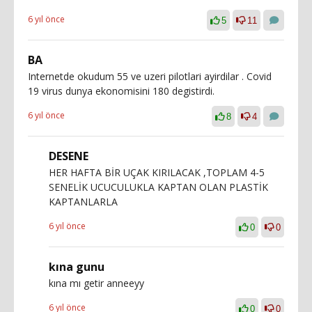
6 yıl önce
5
11
BA
Internetde okudum 55 ve uzeri pilotlari ayirdilar . Covid
19 virus dunya ekonomisini 180 degistirdi.
6 yıl önce
8
4
DESENE
HER HAFTA BİR UÇAK KIRILACAK ,TOPLAM 4-5
SENELİK UCUCULUKLA KAPTAN OLAN PLASTİK
KAPTANLARLA
6 yıl önce
0
0
kına gunu
kına mı getir anneeyy
6 yıl önce
0
0