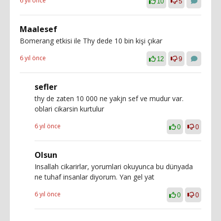
6 yıl önce
10
5
Maalesef
Bomerang etkisi ile Thy dede 10 bin kişi çıkar
6 yıl önce
12
9
sefler
thy de zaten 10 000 ne yakjn sef ve mudur var.
oblari cikarsin kurtulur
6 yıl önce
0
0
Olsun
Insallah cikarirlar, yorumlari okuyunca bu dünyada
ne tuhaf insanlar diyorum. Yan gel yat
6 yıl önce
0
0