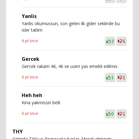
Yanlis
Yanlis okumussun, son gelen ilk gider seklinde bu
isler tatlim
6 yıl önce
3
5
Gercek
Gercek rakam 46, 46 ve uzeri yas emekli edilmis
6 yıl önce
1
1
Heh heh
Kina yakmissin belli
6 yıl önce
0
1
THY
Yakinda THY ve Pegasusta baslar. Merak etmeyin