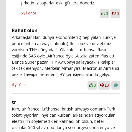
şirketimiz toparlar eski günlere döneriz.
6 yıl önce
0
0
Rahat olun
Arkadaşlar Hani dünya ekonomileri :) hep yalan Türkiye
bence british airwaysi almalı :) Reisimiz ve devletimiz
varolsun THY dünyada 1. Olacak . Lufthansa iflasın
eşiğinde SAS öyle ,Airfrance öyle ,Aitalia zaten iflas etti
Bence Süper pazar THY Avrupa’yı sallayacak :) Rakipler
tek tek eleniyor . Merkelin Almanya’sı Macronun Airfransı
bekle Tayyipin neferleri THY şemsiyesi altında geliyor
6 yıl önce
3
18
tr
Klm, air france, lufthansa, british airways osmanli-Turk
tokati yiyorlar Thye can kurban! arkasindan atiyordular
elestiri fln soylemedikleri kalmadi oh olsun, beter
olsunlar 500 yil avrupa dunya somurgesi sona eriyo ve