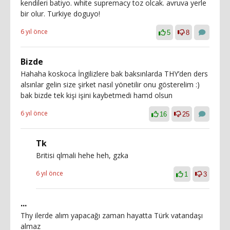
kendileri batiyo. white supremacy toz olcak. avruva yerle
bir olur. Turkiye doguyo!
6 yıl önce
5
8
Bizde
Hahaha koskoca İngilizlere bak baksınlarda THY’den ders
alsınlar gelin size şirket nasıl yönetilir onu gösterelim :)
bak bizde tek kişi işini kaybetmedi hamd olsun
6 yıl önce
16
25
Tk
Britisi qlmali hehe heh, gzka
6 yıl önce
1
3
...
Thy ilerde alım yapacağı zaman hayatta Türk vatandaşı
almaz