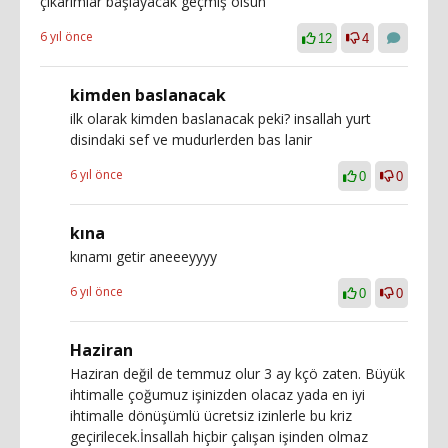
çıkarımlar başlayacak geçmiş olsun
6 yıl önce
12
4
kimden baslanacak
ilk olarak kimden baslanacak peki? insallah yurt
disindaki sef ve mudurlerden bas lanir
6 yıl önce
0
0
kına
kınamı getir aneeeyyyy
6 yıl önce
0
0
Haziran
Haziran değil de temmuz olur 3 ay kçö zaten. Büyük
ihtimalle çoğumuz işinizden olacaz yada en iyi
ihtimalle dönüşümlü ücretsiz izinlerle bu kriz
geçirilecek.İnsallah hiçbir çalışan işinden olmaz