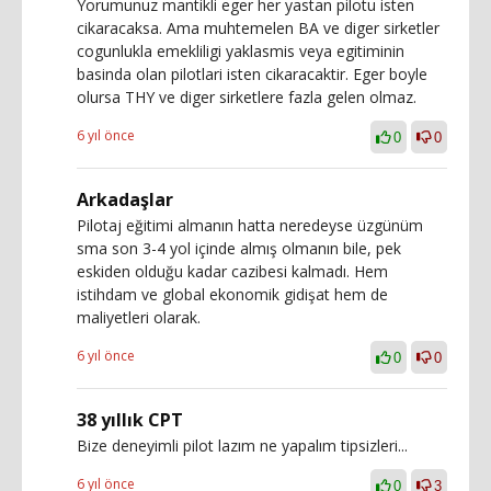
Yorumunuz mantikli eger her yastan pilotu isten
cikaracaksa. Ama muhtemelen BA ve diger sirketler
cogunlukla emekliligi yaklasmis veya egitiminin
basinda olan pilotlari isten cikaracaktir. Eger boyle
olursa THY ve diger sirketlere fazla gelen olmaz.
6 yıl önce
0
0
Arkadaşlar
Pilotaj eğitimi almanın hatta neredeyse üzgünüm
sma son 3-4 yol içinde almış olmanın bile, pek
eskiden olduğu kadar cazibesi kalmadı. Hem
istihdam ve global ekonomik gidişat hem de
maliyetleri olarak.
6 yıl önce
0
0
38 yıllık CPT
Bize deneyimli pilot lazım ne yapalım tipsizleri...
6 yıl önce
0
3