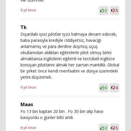
6 yıl önce
2
5
Tk
Dışardaki işsiz pilotlar işsiz kalmaya devam edecek,
baba parasıyla krediyle ciddiyetsiz, havacığı
anlamamış ve para derdine düşmüş uçuş
okullarından aldıkları eğitimlerle pilot olmuş birini
almaktansa ingilizlerin eğitimli ve tecrübeli ingilizce
konuşan pilotlarını almak her zaman mantılklı. Global
bir şirket önce kendi menfaatini ve dünya üzerindeki
yerini düşünmeli..
6 yıl önce
0
4
Maas
Fo 13 bin kaptan 20 bin . Fo 30 bin alıp hava
basıyordu o günler bitti artık
6 yıl önce
2
5