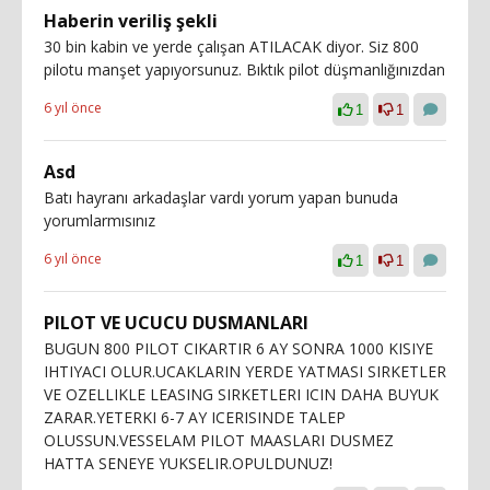
Haberin veriliş şekli
30 bin kabin ve yerde çalışan ATILACAK diyor. Siz 800
pilotu manşet yapıyorsunuz. Bıktık pilot düşmanlığınızdan
6 yıl önce
1
1
Asd
Batı hayranı arkadaşlar vardı yorum yapan bunuda
yorumlarmısınız
6 yıl önce
1
1
PILOT VE UCUCU DUSMANLARI
BUGUN 800 PILOT CIKARTIR 6 AY SONRA 1000 KISIYE
IHTIYACI OLUR.UCAKLARIN YERDE YATMASI SIRKETLER
VE OZELLIKLE LEASING SIRKETLERI ICIN DAHA BUYUK
ZARAR.YETERKI 6-7 AY ICERISINDE TALEP
OLUSSUN.VESSELAM PILOT MAASLARI DUSMEZ
HATTA SENEYE YUKSELIR.OPULDUNUZ!