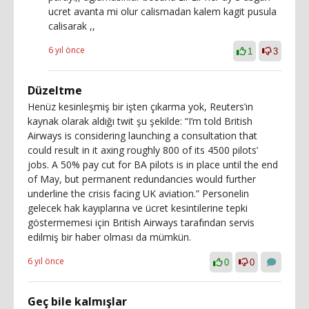
ucret avanta mi olur calismadan kalem kagit pusula
calisarak ,,
6 yıl önce
1
3
Düzeltme
Henüz kesinleşmiş bir işten çıkarma yok, Reuters’ın
kaynak olarak aldığı twit şu şekilde: “I’m told British
Airways is considering launching a consultation that
could result in it axing roughly 800 of its 4500 pilots’
jobs. A 50% pay cut for BA pilots is in place until the end
of May, but permanent redundancies would further
underline the crisis facing UK aviation.” Personelin
gelecek hak kayıplarına ve ücret kesintilerine tepki
göstermemesi için British Airways tarafından servis
edilmiş bir haber olması da mümkün.
6 yıl önce
0
0
Geç bile kalmışlar