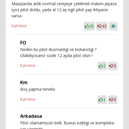
Maaşlarıda artık normal seviyeye çekilmeli malum piyasa
işsiz pilot doldu, yada al 12 ay egit pilot yap ihtiyacın
varsa
6 yıl önce
25
43
FO
Neden bu pilot dusmanligi ve kiskancligi ?
Olabiliyosaniz sizde 12 ayda pilot olun !
6 yıl önce
2
5
Km
Boş yapma teneke
6 yıl önce
1
5
Arkadasa
Pilot olamamissin belli. Bunun ezikligi ve kompleksi
var uzerinde.