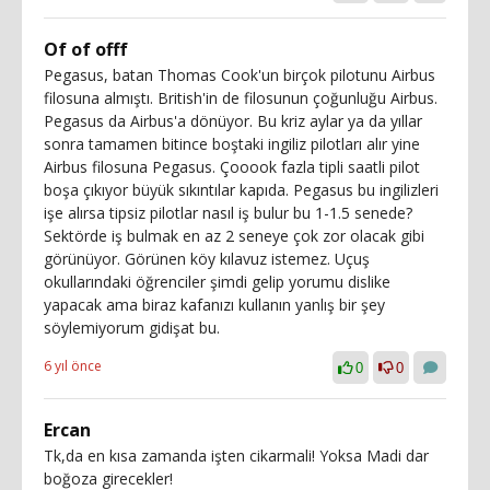
Of of offf
Pegasus, batan Thomas Cook'un birçok pilotunu Airbus
filosuna almıştı. British'in de filosunun çoğunluğu Airbus.
Pegasus da Airbus'a dönüyor. Bu kriz aylar ya da yıllar
sonra tamamen bitince boştaki ingiliz pilotları alır yine
Airbus filosuna Pegasus. Çooook fazla tipli saatli pilot
boşa çıkıyor büyük sıkıntılar kapıda. Pegasus bu ingilizleri
işe alırsa tipsiz pilotlar nasıl iş bulur bu 1-1.5 senede?
Sektörde iş bulmak en az 2 seneye çok zor olacak gibi
görünüyor. Görünen köy kılavuz istemez. Uçuş
okullarındaki öğrenciler şimdi gelip yorumu dislike
yapacak ama biraz kafanızı kullanın yanlış bir şey
söylemiyorum gidişat bu.
6 yıl önce
0
0
Ercan
Tk,da en kısa zamanda işten cikarmali! Yoksa Madi dar
boğoza girecekler!