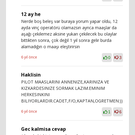
12 ay he
Nerde boş beleş var buraya yorum yapar oldu, 12
ayda vinç operatörü olamazsın ayrıca maaşlar da
aşağı çekilemez aksine yukarı çekilecek bu olaylar
bittikten sonra, çok değil 1 yıl sonra gelir burda
alamadığın o maaşı eleştirirsin
6 yıl önce
0
3
Haklisin
PILOT MAASLARINI ANNENIZE,KARINIZA VE
KIZKARDESINIZE SORMAK LAZIM.EMINIM
HERKESINKINI
BILIYORLARDIR.CADET,F/O,KAPTAN,OGRETMEN:))
6 yıl önce
1
6
Gec kalmisa cevap