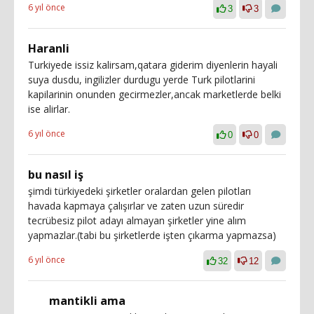
6 yıl önce
3
3
Haranli
Turkiyede issiz kalirsam,qatara giderim diyenlerin hayali
suya dusdu, ingilizler durdugu yerde Turk pilotlarini
kapilarinin onunden gecirmezler,ancak marketlerde belki
ise alirlar.
6 yıl önce
0
0
bu nasıl iş
şimdi türkiyedeki şirketler oralardan gelen pilotları
havada kapmaya çalışırlar ve zaten uzun süredir
tecrübesiz pilot adayı almayan şirketler yine alım
yapmazlar.(tabi bu şirketlerde işten çıkarma yapmazsa)
6 yıl önce
32
12
mantikli ama