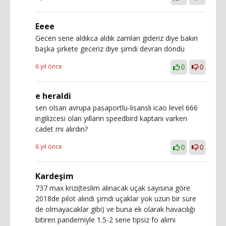
Eeee
Gecen sene aldıkca aldık zamları gideriz diye bakın
başka şirkete geceriz diye şimdi devran döndü
6 yıl önce
0
0
e heraldi
sen olsan avrupa pasaportlu-lisanslı icao level 666
ingilizcesi olan yılların speedbird kaptanı varken
cadet mi alırdın?
6 yıl önce
0
0
Kardeşim
737 max krizi(teslim alınacak uçak sayısına göre
2018de pilot alındı şimdi uçaklar yok uzun bir süre
de olmayacaklar gibi) ve buna ek olarak havacılığı
bitiren pandemiyle 1.5-2 sene tipsiz fo alımı