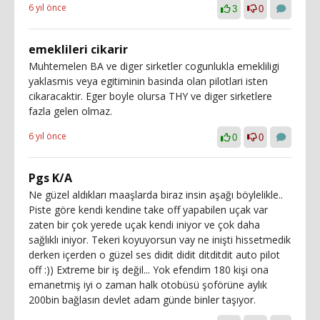
6 yıl önce
3
0
emeklileri cikarir
Muhtemelen BA ve diger sirketler cogunlukla emekliligi
yaklasmis veya egitiminin basinda olan pilotlari isten
cikaracaktir. Eger boyle olursa THY ve diger sirketlere
fazla gelen olmaz.
6 yıl önce
0
0
Pgs K/A
Ne güzel aldıkları maaşlarda biraz insin aşağı böylelikle..
Piste göre kendi kendine take off yapabilen uçak var
zaten bir çok yerede uçak kendi iniyor ve çok daha
sağlıklı iniyor. Tekeri koyuyorsun vay ne inişti hissetmedik
derken içerden o güzel ses didit didit ditditdit auto pilot
off :)) Extreme bir iş değil... Yok efendim 180 kişi ona
emanetmiş iyi o zaman halk otobüsü şoförüne aylık
200bin bağlasın devlet adam günde binler taşıyor.