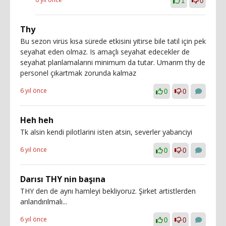
1
0
Thy
Bu sezon virüs kısa sürede etkisini yitirse bile tatil için pek
seyahat eden olmaz. Is amaçlı seyahat edecekler de
seyahat planlamalarıni minimum da tutar. Umarım thy de
personel çıkartmak zorunda kalmaz
6 yıl önce
0
0
Heh heh
Tk alsin kendi pilotlarini isten atsin, severler yabanciyi
6 yıl önce
0
0
Darısı THY nin başına
THY den de aynı hamleyi bekliyoruz. Şirket artistlerden
arılandırılmalı...
6 yıl önce
0
0