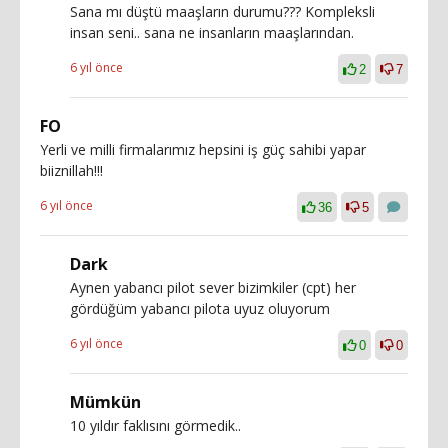
Sana mı düştü maaşların durumu??? Kompleksli
insan seni.. sana ne insanların maaşlarından.
6 yıl önce
2
7
FO
Yerli ve milli firmalarımız hepsini iş güç sahibi yapar
biiznillah!!!
6 yıl önce
36
5
Dark
Aynen yabancı pilot sever bizimkiler (cpt) her
gördüğüm yabancı pilota uyuz oluyorum
6 yıl önce
0
0
Mümkün
10 yıldır faklısını görmedik..