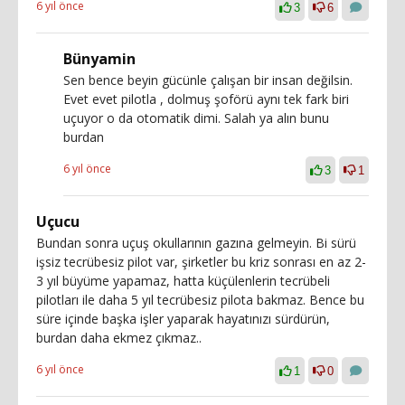
6 yıl önce
3
6
Bünyamin
Sen bence beyin gücünle çalışan bir insan değilsin.
Evet evet pilotla , dolmuş şoförü aynı tek fark biri
uçuyor o da otomatik dimi. Salah ya alın bunu
burdan
6 yıl önce
3
1
Uçucu
Bundan sonra uçuş okullarının gazına gelmeyin. Bi sürü
işsiz tecrübesiz pilot var, şirketler bu kriz sonrası en az 2-
3 yıl büyüme yapamaz, hatta küçülenlerin tecrübeli
pilotları ile daha 5 yıl tecrübesiz pilota bakmaz. Bence bu
süre içinde başka işler yaparak hayatınızı sürdürün,
burdan daha ekmez çıkmaz..
6 yıl önce
1
0