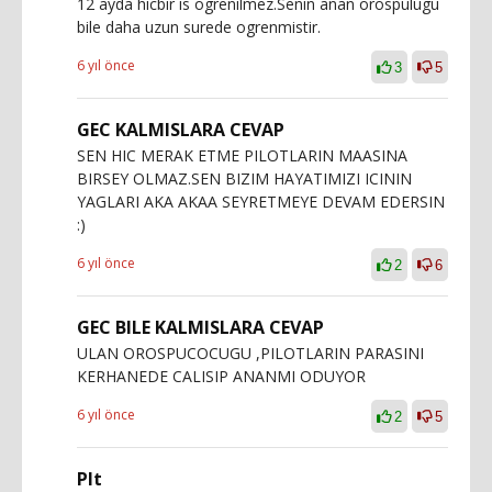
12 ayda hicbir is ogrenilmez.Senin anan orospulugu
bile daha uzun surede ogrenmistir.
6 yıl önce
3
5
GEC KALMISLARA CEVAP
SEN HIC MERAK ETME PILOTLARIN MAASINA
BIRSEY OLMAZ.SEN BIZIM HAYATIMIZI ICININ
YAGLARI AKA AKAA SEYRETMEYE DEVAM EDERSIN
:)
6 yıl önce
2
6
GEC BILE KALMISLARA CEVAP
ULAN OROSPUCOCUGU ,PILOTLARIN PARASINI
KERHANEDE CALISIP ANANMI ODUYOR
6 yıl önce
2
5
Plt