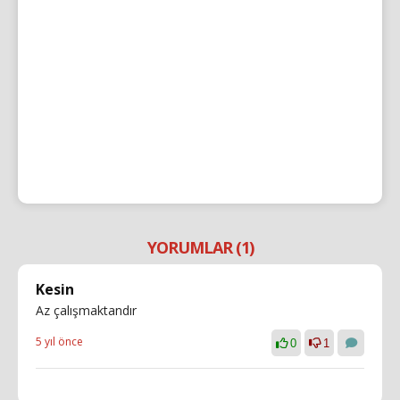
YORUMLAR (1)
Kesin
Az çalışmaktandır
5 yıl önce
0
1