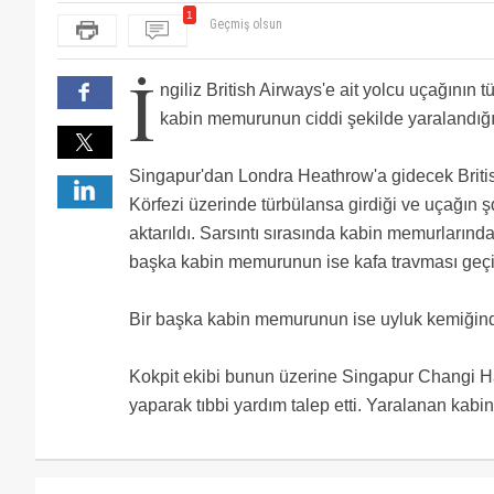
1
Geçmiş olsun
İ
ngiliz British Airways'e ait yolcu uçağının
kabin memurunun ciddi şekilde yaralandığı
Singapur'dan Londra Heathrow'a gidecek Briti
Körfezi üzerinde türbülansa girdiği ve uçağın şd
aktarıldı. Sarsıntı sırasında kabin memurlarından
başka kabin memurunun ise kafa travması geçirdi
Bir başka kabin memurunun ise uyluk kemiğinden
Kokpit ekibi bunun üzerine Singapur Changi Ha
yaparak tıbbi yardım talep etti. Yaralanan kabi