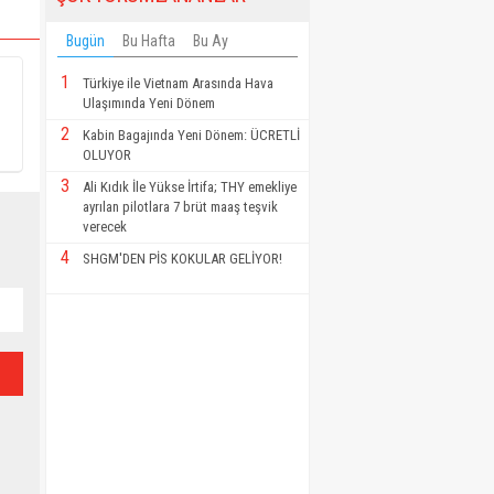
Bugün
Bu Hafta
Bu Ay
1
Türkiye ile Vietnam Arasında Hava
Ulaşımında Yeni Dönem
2
Kabin Bagajında Yeni Dönem: ÜCRETLİ
OLUYOR
3
Ali Kıdık İle Yükse İrtifa; THY emekliye
ayrılan pilotlara 7 brüt maaş teşvik
verecek
4
SHGM'DEN PİS KOKULAR GELİYOR!