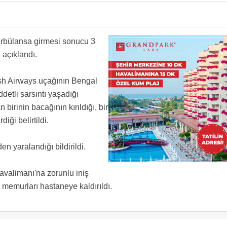
 türbülansa girmesi sonucu 3
 açıklandı.
sh Airways uçağının Bengal
detli sarsıntı yaşadığı
 birinin bacağının kırıldığı, bir
ği belirtildi.
 yaralandığı bildirildi.
valimanı'na zorunlu iniş
n memurları hastaneye kaldırıldı.