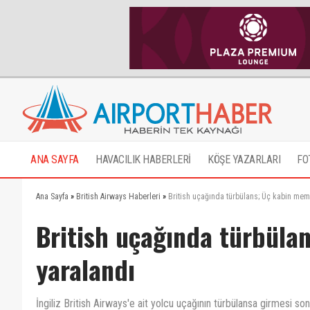
ANA SAYFA
HAVACILIK HABERLERİ
KÖŞE YAZARLARI
FO
Ana Sayfa
»
British Airways Haberleri
»
British uçağında türbülans; Üç kabin mem
British uçağında türbül
yaralandı
İngiliz British Airways'e ait yolcu uçağının türbülansa girmesi s