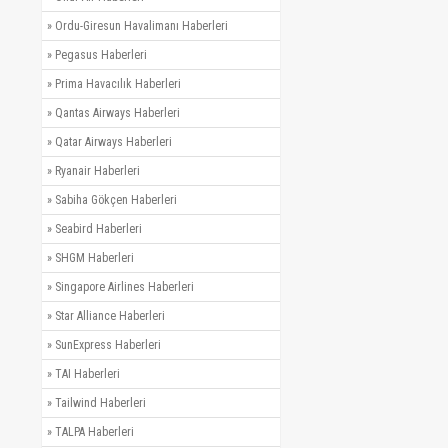
»
Ordu-Giresun Havalimanı Haberleri
»
Pegasus Haberleri
»
Prima Havacılık Haberleri
»
Qantas Airways Haberleri
»
Qatar Airways Haberleri
»
Ryanair Haberleri
»
Sabiha Gökçen Haberleri
»
Seabird Haberleri
»
SHGM Haberleri
»
Singapore Airlines Haberleri
»
Star Alliance Haberleri
»
SunExpress Haberleri
»
TAI Haberleri
»
Tailwind Haberleri
»
TALPA Haberleri