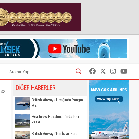
DİĞER HABERLER
0:52
British Airways Uçağında Yangın
Alarmı
Heathrow Havalimanı'nda feci
kaza!
British Airways'ten İsrail kararı