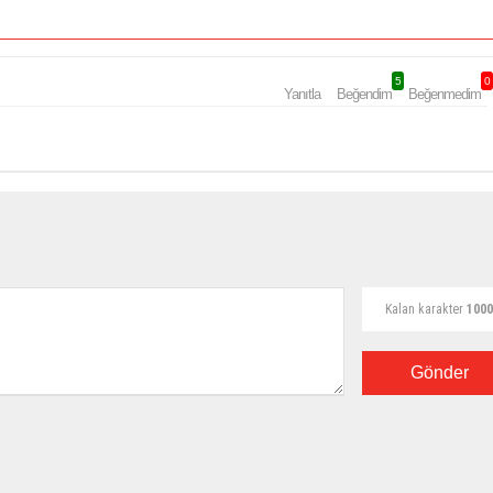
5
0
Yanıtla
Beğendim
Beğenmedim
Kalan karakter
1000
Gönder