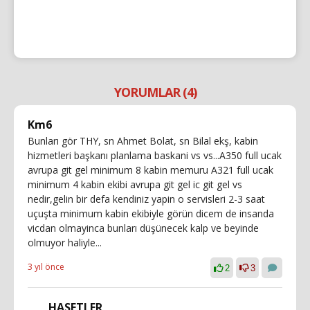
YORUMLAR (4)
Km6
Bunları gör THY, sn Ahmet Bolat, sn Bilal ekş, kabin
hizmetleri başkanı planlama baskani vs vs...A350 full ucak
avrupa git gel minimum 8 kabin memuru A321 full ucak
minimum 4 kabin ekibi avrupa git gel ic git gel vs
nedir,gelin bir defa kendiniz yapin o servisleri 2-3 saat
uçuşta minimum kabin ekibiyle görün dicem de insanda
vicdan olmayinca bunları düşünecek kalp ve beyinde
olmuyor haliyle...
3 yıl önce
2
3
HASETLER