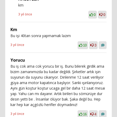
km
3 yıl önce
0
0
Km
Bu işi 40tan sonra yapmamak lazım
3 yıl önce
10
3
Yorucu
Bu iş cok ama cok yorucu bir iş. Bunu bilerek girdik ama
bizim zamanımızda bu kadar değildi. Şirketler artık işin
suyunun da suyunu cıkarıyor. Dinlenme 12 saat veriliyor
güya ama motor kapatınca başlıyor. Sanki ışınlanıyoruz.
Aynı gün koştur koştur ucaga gel bir daha 12 saat mesai
yap. Yahu can mı dayanır. Artık birileri bu sömürüye dur
desin yetti be . İnsanlar ölüyor bak. Şaka değil bu. Hep
kar hep kar açgözlü herifler doymadınız!
3 yıl önce
16
4