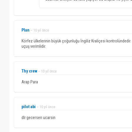
Plan
~ 10 yıl önce
Körfez ülkelerinin büyük çoğunluğu İngiliz Kraliçesi kontrolündedir. B
uçuş verimlidir.
Thy crew
~ 10 yıl önce
Arap Para
pilot abi
~ 10 yıl önce
dlr gecersen ucarsin