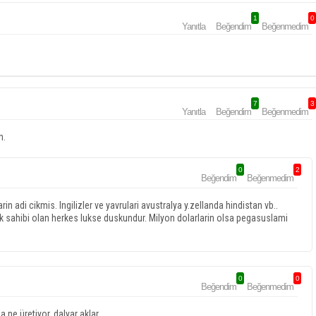
1
0
Yanıtla
Beğendim
Beğenmedim
7
3
Yanıtla
Beğendim
Beğenmedim
n.
0
2
Beğendim
Beğenmedim
n adi cikmis. Ingilizler ve yavrulari avustralya y.zellanda hindistan vb..
ik sahibi olan herkes lukse duskundur. Milyon dolarlarin olsa pegasuslami
0
0
Beğendim
Beğenmedim
a ne üretiyor. dalyar aklar