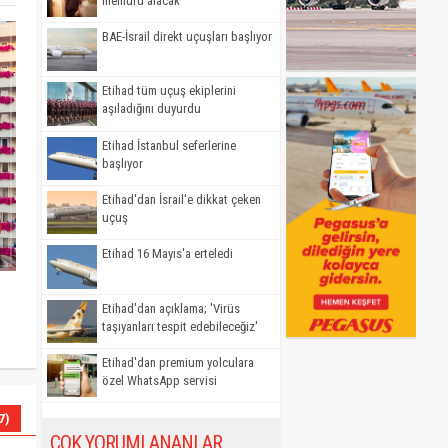
memuru alacak
BAE-İsrail direkt uçuşları başlıyor
Etihad tüm uçuş ekiplerini
aşıladığını duyurdu
Etihad İstanbul seferlerine
başlıyor
Etihad'dan İsrail'e dikkat çeken
uçuş
Etihad 16 Mayıs'a erteledi
Etihad'dan açıklama; 'Virüs
taşıyanları tespit edebileceğiz'
Etihad'dan premium yolculara
özel WhatsApp servisi
7)
ÇOK YORUMLANANLAR