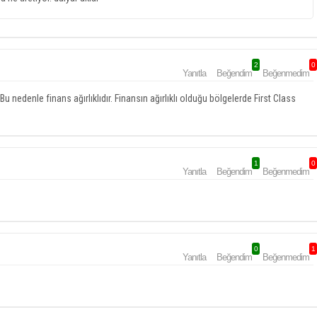
2
0
Yanıtla
Beğendim
Beğenmedim
u nedenle finans ağırlıklıdır. Finansın ağırlıklı olduğu bölgelerde First Class
1
0
Yanıtla
Beğendim
Beğenmedim
0
1
Yanıtla
Beğendim
Beğenmedim