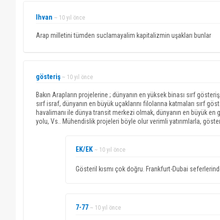
Ihvan
~ 10 yıl önce
Arap milletini tümden suclamayalim kapitalizmin uşakları bunlar
gösteriş
~ 10 yıl önce
Bakın Arapların projelerine ; dünyanın en yüksek binası sırf gösteriş
sırf israf, dünyanın en büyük uçaklarını filolarına katmaları sırf gös
havalimanı ile dünya transit merkezi olmak, dünyanın en büyük en g
yolu, Vs.. Mühendislik projeleri böyle olur verimli yatırımlarla, gösteri
EK/EK
~ 10 yıl önce
Gösteril kısmı çok doğru. Frankfurt-Dubai seferlerin
7-77
~ 10 yıl önce