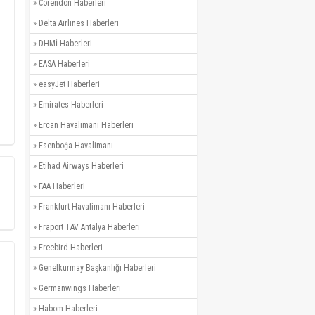
»
Corendon Haberleri
»
Delta Airlines Haberleri
»
DHMİ Haberleri
»
EASA Haberleri
»
easyJet Haberleri
»
Emirates Haberleri
»
Ercan Havalimanı Haberleri
»
Esenboğa Havalimanı
»
Etihad Airways Haberleri
»
FAA Haberleri
»
Frankfurt Havalimanı Haberleri
»
Fraport TAV Antalya Haberleri
»
Freebird Haberleri
»
Genelkurmay Başkanlığı Haberleri
»
Germanwings Haberleri
»
Habom Haberleri