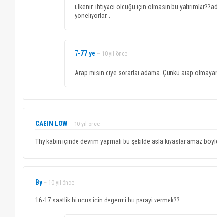
ülkenin ihtiyacı olduğu için olmasın bu yatırımlar??a
yöneliyorlar...
7-77 ye
~ 10 yıl önce
Arap misin diye sorarlar adama. Çünkü arap olmayan b
CABIN LOW
~ 10 yıl önce
Thy kabin içinde devrim yapmalı bu şekilde asla kıyaslanamaz böyle fir
By
~ 10 yıl önce
16-17 saatlik bi ucus icin degermi bu parayi vermek??