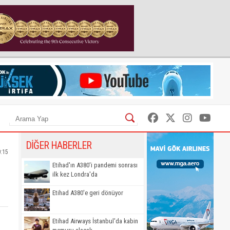
DİĞER HABERLER
0:15
Etihad'ın A380'i pandemi sonrası
ilk kez Londra'da
Etihad A380'e geri dönüyor
Etihad Airways İstanbul'da kabin