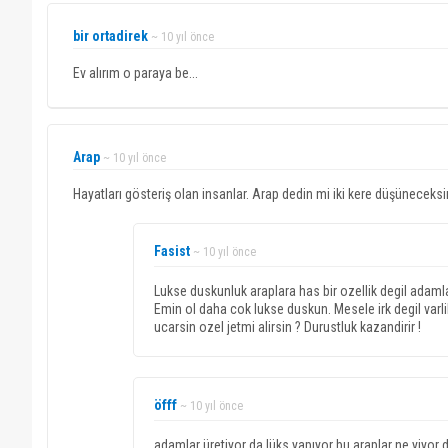
bir ortadirek
~ 10 yıl önce
Ev alırım o paraya be...
Arap
~ 10 yıl önce
Hayatları gösteriş olan insanlar. Arap dedin mi iki kere düşüneceksi
Fasist
~ 10 yıl önce
Lukse duskunluk araplara has bir ozellik degil adamlari
Emin ol daha cok lukse duskun. Mesele irk degil varl
ucarsin ozel jetmi alirsin ? Durustluk kazandirir !
öfff
~ 10 yıl önce
adamlar üretiyor da lüks yapıyor bu araplar ne yiyor d