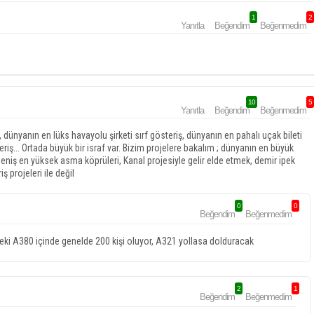
1
2
Yanıtla
Beğendim
Beğenmedim
10
5
Yanıtla
Beğendim
Beğenmedim
, dünyanın en lüks havayolu şirketi sırf gösteriş, dünyanın en pahalı uçak bileti
teriş... Ortada büyük bir israf var. Bizim projelere bakalım ; dünyanın en büyük
eniş en yüksek asma köprüleri, Kanal projesiyle gelir elde etmek, demir ipek
ş projeleri ile değil
0
0
Beğendim
Beğenmedim
deki A380 içinde genelde 200 kişi oluyor, A321 yollasa dolduracak
2
1
Beğendim
Beğenmedim