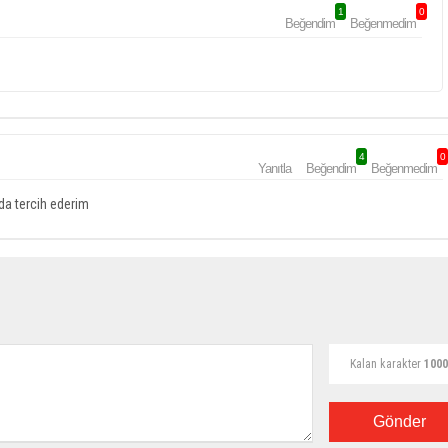
1
0
Beğendim
Beğenmedim
4
0
Yanıtla
Beğendim
Beğenmedim
da tercih ederim
Kalan karakter
1000
Gönder