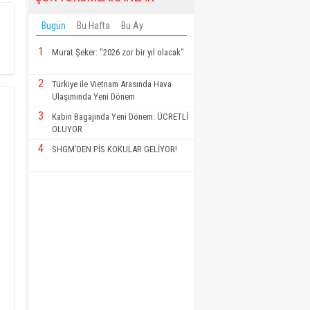
Bugün
Bu Hafta
Bu Ay
1
Murat Şeker: "2026 zor bir yıl olacak"
2
Türkiye ile Vietnam Arasında Hava
Ulaşımında Yeni Dönem
3
Kabin Bagajında Yeni Dönem: ÜCRETLİ
OLUYOR
4
SHGM'DEN PİS KOKULAR GELİYOR!