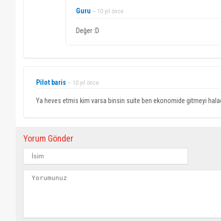
Guru
~ 10 yıl önce
Değer :D
Pilot baris
~ 10 yıl önce
Ya heves etmis kim varsa binsin suite ben ekonomide gitmeyi hala
Yorum Gönder