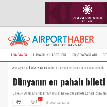
ANA SAYFA
HAVACILIK HABERLERİ
KÖŞE YAZARLARI
FO
Ana Sayfa
»
Etihad Airways Haberleri
»
Dünyanın en pahalı bileti satışa sunuldu
Dünyanın en pahalı bileti
Birleşik Arap Emirlikleri'nin ulusal havayolu şirketi Etihad, dünyan
dlr gecersen ucarsin
37
Arap milletini tümden suclamayalim kapitalizmin uşa