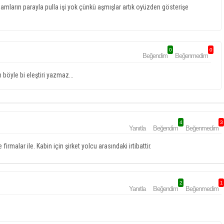
damların parayla pulla işi yok çünkü aşmışlar artık oyüzden gösterişe
0
0
Beğendim
Beğenmedim
öyle bi eleştiri yazmaz...
4
3
Yanıtla
Beğendim
Beğenmedim
malar ile. Kabin için şirket yolcu arasındaki irtibattir.
2
1
Yanıtla
Beğendim
Beğenmedim