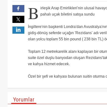
Bakın Arapların projelerine ; dünyanın en yüksek bina
B
bileti sırf israf, dünyanın en büyük uçaklarını filolar
Thy kabin içinde devrim yapmalı bu şekilde asla kıyasl
irleşik Arap Emirlikleri'nin ulusal havay
en büyük havalimanı ile dünya transit merkezi olmak
16-17 saatlik bi ucus icin degermi bu parayi vermek
demir ipek yolu, Vs.. Mühendislik projeleri böyle olur 
Ya heves etmis kim varsa binsin suite ben ekonomid
pahalı uçak biletini satışa sundu
Ev alırım o paraya be...
Hayatları gösteriş olan insanlar. Arap dedin mi iki 
Körfez ülkelerinin büyük çoğunluğu İngiliz Kraliçesi k
İngiltere'nin başkenti Londra'dan Avustralya'n
Class uçuş verimlidir.
Arap Para
gidiş-dönüş seferde uçağın 'Rezidans' adı veri
olan yolcu toplam 55 bin pound ( 238 bin TL) 
Toplam 12 metrekarelik alanı kaplayan bir otur
suite özel duşlu banyodan oluşan Rezidans'taki
ve kahya hizmet edecek.
Özel bir şefi ve kahyası bulunan suitin oturma 
Yorumlar