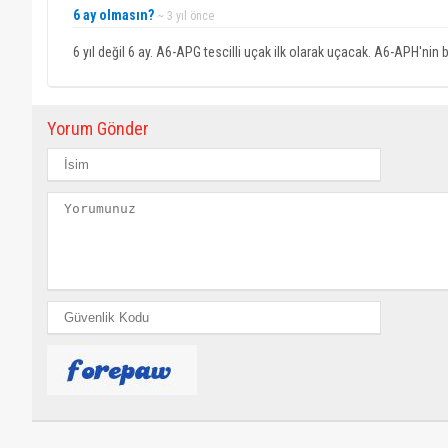
6 ay olmasın?
~ 3 yıl önce
6 yıl değil 6 ay. A6-APG tescilli uçak ilk olarak uçacak. A6-APH'nin 
Yorum Gönder