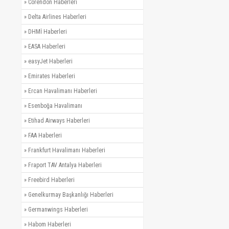
»
Corendon Haberleri
»
Delta Airlines Haberleri
»
DHMİ Haberleri
»
EASA Haberleri
»
easyJet Haberleri
»
Emirates Haberleri
»
Ercan Havalimanı Haberleri
»
Esenboğa Havalimanı
»
Etihad Airways Haberleri
»
FAA Haberleri
»
Frankfurt Havalimanı Haberleri
»
Fraport TAV Antalya Haberleri
»
Freebird Haberleri
»
Genelkurmay Başkanlığı Haberleri
»
Germanwings Haberleri
»
Habom Haberleri