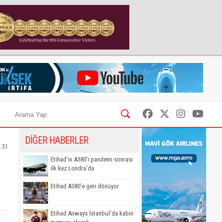
DİĞER HABERLER
2:31
Etihad'ın A380'i pandemi sonrası
ilk kez Londra'da
Etihad A380'e geri dönüyor
Etihad Airways İstanbul'da kabin