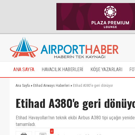
ANA SAYFA
HAVACILIK HABERLERİ
KÖŞE YAZARLARI
FO
Ana Sayfa
»
Etihad Airways Haberleri
»
Etihad A380'e geri dönüyor
Etihad A380'e geri dönüy
Etihad Havayolları'nın teknik ekibi Airbus A380 tipi uçağın yeniden
tamamladı.
Araptır ne yaptığını bilmeyebilir
4