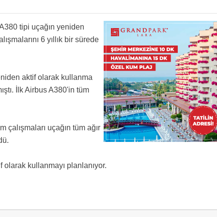
 toplasak 6 yıl sürmez.
ak. A6-APH'nin bakım işleri devam ediyor.
s A380 tipi uçağın yeniden
lışmalarını 6 yıllık bir sürede
eniden aktif olarak kullanma
ştı. İlk Airbus A380'in tüm
 çalışmaları uçağın tüm ağır
rdü.
if olarak kullanmayı planlanıyor.