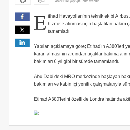
Ya bırak yeni uçak yapmayı ucağı söküp komple geri
6 yıl mı?
E
6 yıl değil 6 ay. A6-APG tescilli uçak ilk olarak uçac
tihad Havayolları'nın teknik ekibi Airbu
hizmete alınması için başlatılan bakım ça
tamamladı.
Yapılan açıklamaya göre; Etihad'ın A380'leri y
kararı almasının ardından uçaklar bakıma alınmı
bakımları 6 yıl gibi bir sürede tamamlandı.
Abu Dabi'deki MRO merkezinde başlayan bakım
bakımları ve kabin içi yenilik çalışmalarıyla sü
Etihad A380'lerini özellikle Londra hattında akt