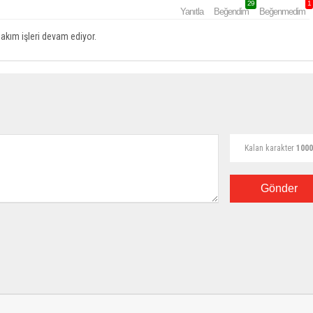
29
1
Yanıtla
Beğendim
Beğenmedim
bakım işleri devam ediyor.
Kalan karakter
1000
Gönder