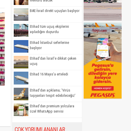
memuru alacak
BAE-İsrail direkt uçuşları başlıyor
Etihad tüm uçuş ekiplerini
aşıladığını duyurdu
Etihad İstanbul seferlerine
başlıyor
Etihad'dan İsrail'e dikkat çeken
uçuş
Etihad 16 Mayıs'a erteledi
Etihad'dan açıklama; 'Virüs
taşıyanları tespit edebileceğiz'
Etihad'dan premium yolculara
özel WhatsApp servisi
ÇOK YORUMLANANLAR