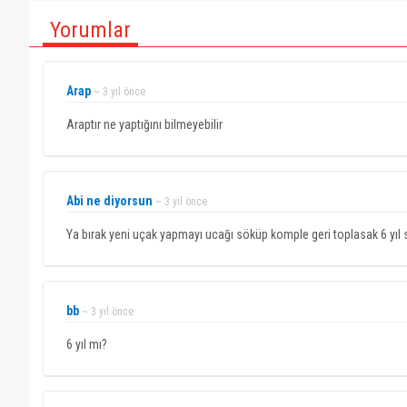
Yorumlar
Arap
~ 3 yıl önce
Araptır ne yaptığını bilmeyebilir
Abi ne diyorsun
~ 3 yıl önce
Ya bırak yeni uçak yapmayı ucağı söküp komple geri toplasak 6 yıl
bb
~ 3 yıl önce
6 yıl mı?