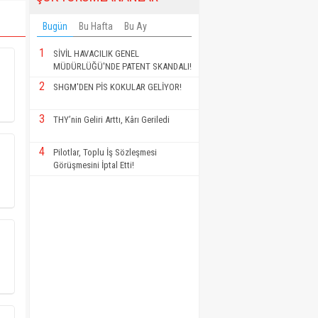
Bugün
Bu Hafta
Bu Ay
1
SİVİL HAVACILIK GENEL
MÜDÜRLÜĞÜ'NDE PATENT SKANDALI!
2
SHGM'DEN PİS KOKULAR GELİYOR!
3
THY’nin Geliri Arttı, Kârı Geriledi
4
Pilotlar, Toplu İş Sözleşmesi
Görüşmesini İptal Etti!