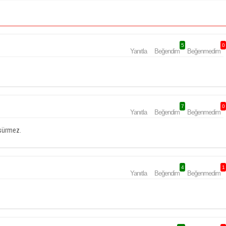
5
0
Yanıtla
Beğendim
Beğenmedim
7
0
Yanıtla
Beğendim
Beğenmedim
 sürmez.
4
1
Yanıtla
Beğendim
Beğenmedim