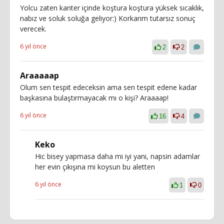
Yolcu zaten kanter içinde koştura koştura yüksek sıcaklık,
nabız ve soluk soluğa geliyor:) Korkarım tutarsız sonuç
verecek.
6 yıl önce
2
2
Araaaaap
Olum sen tespit edeceksin ama sen tespit edene kadar
başkasına bulaştırmayacak mı o kişi? Araaaap!
6 yıl önce
16
4
Keko
Hic bisey yapmasa daha mi iyi yani, napsin adamlar
her evin çıkışına mi koysun bu aletten
6 yıl önce
1
0