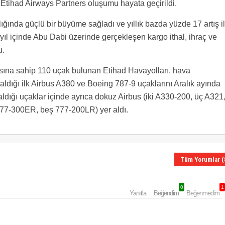
 Etihad Airways Partners oluşumu hayata geçirildi.
ığında güçlü bir büyüme sağladı ve yıllık bazda yüzde 17 artış i
yıl içinde Abu Dabi üzerinde gerçekleşen kargo ithal, ihraç ve
u.
asına sahip 110 uçak bulunan Etihad Havayolları, hava
 aldığı ilk Airbus A380 ve Boeing 787-9 uçaklarını Aralık ayında
m aldığı uçaklar içinde ayrıca dokuz Airbus (iki A330-200, üç A321
 777-300ER, beş 777-200LR) yer aldı.
Tüm Yorumlar (
0
1
Yanıtla
Beğendim
Beğenmedim