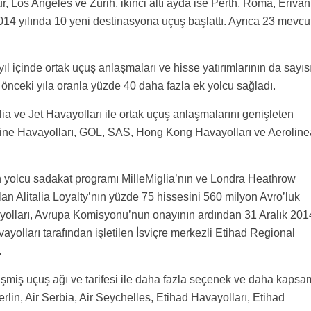
r, Los Angeles ve Zürih, ikinci altı ayda ise Perth, Roma, Erivan
14 yılında 10 yeni destinasyona uçuş başlattı. Ayrıca 23 mevcu
ıl içinde ortak uçuş anlaşmaları ve hisse yatırımlarının da sayıs
bir önceki yıla oranla yüzde 40 daha fazla ek yolcu sağladı.
alia ve Jet Havayolları ile ortak uçuş anlaşmalarını genişleten
ippine Havayolları, GOL, SAS, Hong Kong Havayolları ve Aerolin
in yolcu sadakat programı MilleMiglia’nın ve Londra Heathrow
an Alitalia Loyalty’nın yüzde 75 hissesini 560 milyon Avro’luk
vayolları, Avrupa Komisyonu’nun onayının ardından 31 Aralık 201
ayolları tarafından işletilen İsviçre merkezli Etihad Regional
.
lişmiş uçuş ağı ve tarifesi ile daha fazla seçenek ve daha kapsa
lin, Air Serbia, Air Seychelles, Etihad Havayolları, Etihad