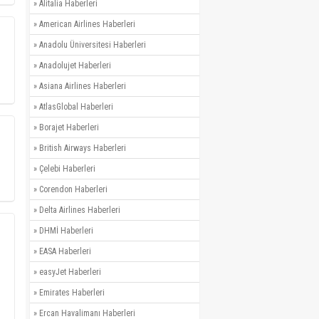
»
Alitalia Haberleri
»
American Airlines Haberleri
»
Anadolu Üniversitesi Haberleri
»
Anadolujet Haberleri
»
Asiana Airlines Haberleri
»
AtlasGlobal Haberleri
»
Borajet Haberleri
»
British Airways Haberleri
»
Çelebi Haberleri
»
Corendon Haberleri
»
Delta Airlines Haberleri
»
DHMİ Haberleri
»
EASA Haberleri
»
easyJet Haberleri
»
Emirates Haberleri
»
Ercan Havalimanı Haberleri