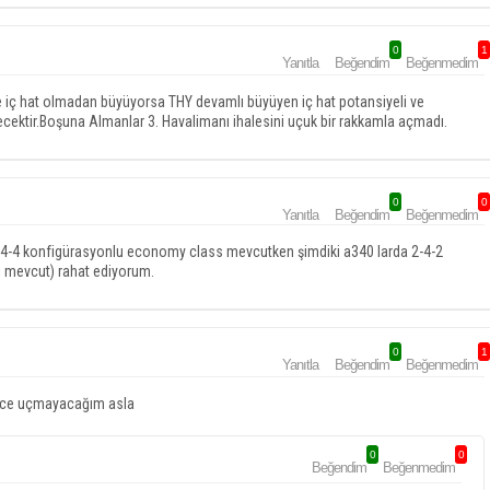
0
1
Yanıtla
Beğendim
Beğenmedim
e iç hat olmadan büyüyorsa THY devamlı büyüyen iç hat potansiyeli ve
ktir.Boşuna Almanlar 3. Havalimanı ihalesini uçuk bir rakkamla açmadı.
0
0
Yanıtla
Beğendim
Beğenmedim
 3-4-4 konfigürasyonlu economy class mevcutken şimdiki a340 larda 2-4-2
ı mevcut) rahat ediyorum.
0
1
Yanıtla
Beğendim
Beğenmedim
ürece uçmayacağım asla
0
0
Beğendim
Beğenmedim