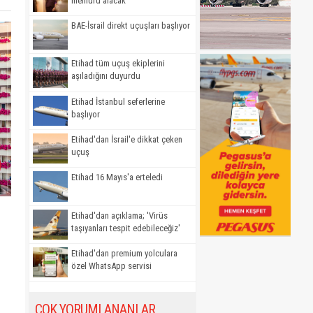
memuru alacak
BAE-İsrail direkt uçuşları başlıyor
Etihad tüm uçuş ekiplerini
aşıladığını duyurdu
Etihad İstanbul seferlerine
başlıyor
Etihad'dan İsrail'e dikkat çeken
uçuş
Etihad 16 Mayıs'a erteledi
Etihad'dan açıklama; 'Virüs
taşıyanları tespit edebileceğiz'
Etihad'dan premium yolculara
özel WhatsApp servisi
ÇOK YORUMLANANLAR