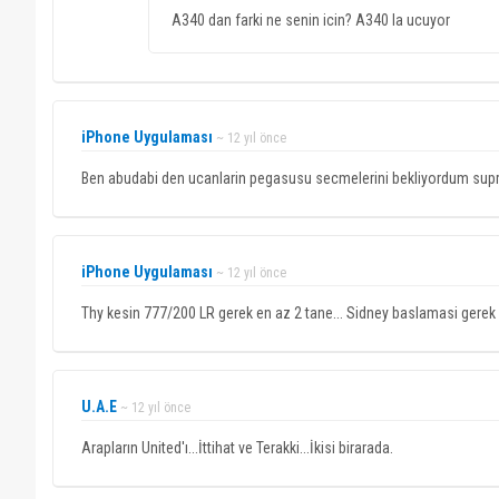
A340 dan farki ne senin icin? A340 la ucuyor
iPhone Uygulaması
~ 12 yıl önce
Ben abudabi den ucanlarin pegasusu secmelerini bekliyordum supr
iPhone Uygulaması
~ 12 yıl önce
Thy kesin 777/200 LR gerek en az 2 tane... Sidney baslamasi gerek
U.A.E
~ 12 yıl önce
Arapların United'ı...İttihat ve Terakki...İkisi birarada.