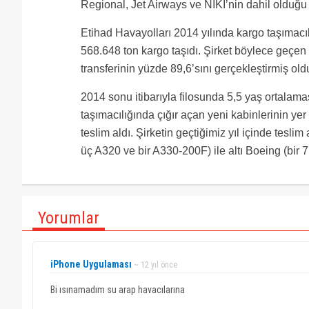
Regional, Jet Airways ve NIKI’nin dahil olduğu
Etihad Havayolları 2014 yılında kargo taşımacıl
568.648 ton kargo taşıdı. Şirket böylece geçen 
transferinin yüzde 89,6’sını gerçekleştirmiş old
2014 sonu itibarıyla filosunda 5,5 yaş ortalam
taşımacılığında çığır açan yeni kabinlerinin yer
teslim aldı. Şirketin geçtiğimiz yıl içinde tesli
üç A320 ve bir A330-200F) ile altı Boeing (bir
Yorumlar
iPhone Uygulaması
~ 12 yıl önce
Bi ısınamadım su arap havacılarına