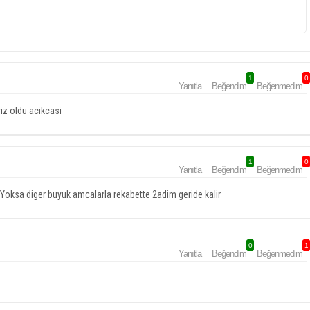
1
0
Yanıtla
Beğendim
Beğenmedim
iz oldu acikcasi
1
0
Yanıtla
Beğendim
Beğenmedim
 Yoksa diger buyuk amcalarla rekabette 2adim geride kalir
0
1
Yanıtla
Beğendim
Beğenmedim