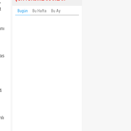
,
t
Bugün
Bu Hafta
Bu Ay
ını
eas
4
mlı