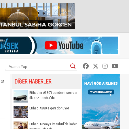
DİĞER HABERLER
0:35
Etihad'ın A380'i pandemi sonrası
ilk kez Londra'da
Etihad A380'e geri dönüyor
Etihad Airways İstanbul'da kabin