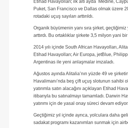
Etihad Havayolları; ilk altı ayda Medine, Caypu
Puket, San Francisco ve Dallas olmak üzere 20
rotadaki uçuş sayıları arttırıldı.
Organik büyümenin yanı sıra şirket, geçtiğimiz y
arttırdı. Bu ortaklıklar şirkete 3,5 milyon yani 
2014 yılı içinde South African Havayolları, Alit
Etihad Havayolları; Air Europa, jetBlue, Phil
Argentinas ile yeni anlaşmalar imzaladı.
Ağustos ayında Alitalia’nın yüzde 49 ve şirket
Havalimanı’nda beş çift uçuş slotunun sahibi ol
yatırımla satın alacağını açıklayan Etihad Ha
itibarıyla bu satınalmayı tamamladı. Darwin Hav
yatırımı için de yasal onay süreci devam ediyor
Geçtiğimiz yıl içinde ayrıca, yolculara daha ge
sadakat programı kazanımları sunmak için airber