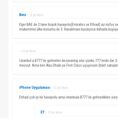
Bmx
~ 12 yıl önce
Eğer BAE de 2 tane büyük havayolu(Emirates ve Ethiad) az nüfus v
mükemmel ülke konumu ile 3. Havalimanı kurulunca dahada büyüyece
~ 12 yıl önce
İstanbul a B777 ile gelmeleri dezavantaj olur çünkü 777 lerde dar
mevcut. Ama ben Abu Dhabi ye First Class uçuyorum (bilet satışlar
iPhone Uygulaması
~ 12 yıl önce
Etihad çok iyi bir havayolu ama istanbula B777 ile gelmedikleri s
EY
~ 12 yıl önce