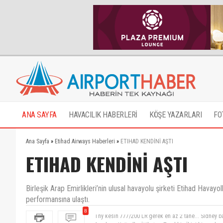
ANA SAYFA
HAVACILIK HABERLERİ
KÖŞE YAZARLARI
FO
Ana Sayfa
»
Etihad Airways Haberleri
»
ETIHAD KENDİNİ AŞTI
ETIHAD KENDİNİ AŞTI
Birleşik Arap Emirlikleri’nin ulusal havayolu şirketi Etihad Havay
performansına ulaştı.
8
Arapların United'ı...İttihat ve Terakki...İkisi birarada.