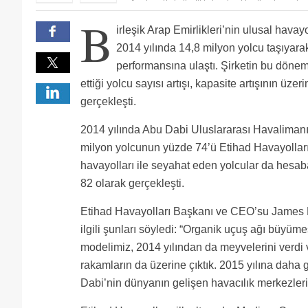
Bi ısınamadım su arap havacılarına
B
Eğer BAE de 2 tane büyük havayolu(Emirates ve Ethi
irleşik Arap Emirlikleri’nin ulusal havay
mükemmel ülke konumu ile 3. Havalimanı kurulunca 
İstanbul a B777 ile gelmeleri dezavantaj olur çünkü
mevcut. Ama ben Abu Dhabi ye First Class uçuyorum (
Etihad çok iyi bir havayolu ama istanbula B777 ile
2014 yılında 14,8 milyon yolcu taşıyar
Ben abudabi den ucanlarin pegasusu secmelerini be
performansına ulaştı. Şirketin bu dönem
Thy kesin 777/200 LR gerek en az 2 tane... Sidney 
ettiği yolcu sayısı artışı, kapasite artışının üze
gerçekleşti.
2014 yılında Abu Dabi Uluslararası Havaliman
milyon yolcunun yüzde 74’ü Etihad Havayolları i
havayolları ile seyahat eden yolcular da hesab
82 olarak gerçekleşti.
Etihad Havayolları Başkanı ve CEO’su James H
ilgili şunları söyledi: “Organik uçuş ağı büyüme
modelimiz, 2014 yılından da meyvelerini verdi
rakamların da üzerine çıktık. 2015 yılına daha 
Dabi’nin dünyanın gelişen havacılık merkezler