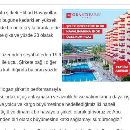
ad) az nüfus ve iç hat olmadan büyüyorsa THY devamlı büyüyen iç hat potansiyeli ve
olu şirketi Etihad Havayolları
dahada büyüyecektir.Boşuna Almanlar 3. Havalimanı ihalesini uçuk bir rakkamla açmadı.
 777 lerde dar 3-4-4 konfigürasyonlu economy class mevcutken şimdiki a340 larda 2-4-2
bilet satışları mevcut) rahat ediyorum.
 gelmedikleri sürece uçmayacağım asla
ak bugüne kadarki en yüksek
kliyordum supriz oldu acikcasi
de bir önceki yıla oranla elde
baslamasi gerek Yoksa diger buyuk amcalarla rekabette 2adim geride kalir
rine çıktı ve yüzde 23 olarak
ı üzerinden seyahat eden 19,9
le uçtu. Şirkete bağlı diğer
a katıldığında bu oran yüzde
ogan şirketin performansıyla
si, ortak uçuş anlaşmaları ve azınlık hisse yatırımlarına dayalı iş
 ve yolcu ve kargo büyümesinde hedeflediğimiz iki haneli
güçlü ve dinamik bir havayolu şirketi olarak giriyoruz ve Abu
inden biri olarak büyümesine katkı sağlamayı sürdüreceğiz.”