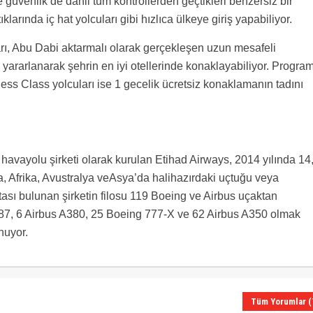
üvenlik de dahil tüm kontrollerden geçtikleri benzersiz bir
arında iç hat yolcuları gibi hızlıca ülkeye giriş yapabiliyor.
rı, Abu Dabi aktarmalı olarak gerçekleşen uzun mesafeli
ararlanarak şehrin en iyi otellerinde konaklayabiliyor. Progra
ess Class yolcuları ise 1 gecelik ücretsiz konaklamanın tadını
l havayolu şirketi olarak kurulan Etihad Airways, 2014 yılında 14
a, Afrika, Avustralya veAsya’da halihazırdaki uçtuğu veya
sı bulunan şirketin filosu 119 Boeing ve Airbus uçaktan
787, 6 Airbus A380, 25 Boeing 777-X ve 62 Airbus A350 olmak
nuyor.
Tüm Yorumlar (