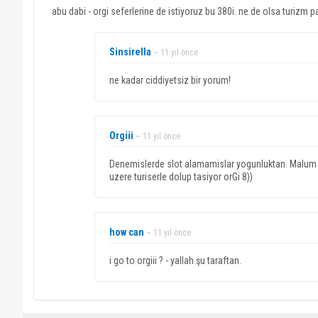
abu dabi - orgi seferlerine de istiyoruz bu 380i. ne de olsa turizm 
Sinsirella
~ 11 yıl önce
ne kadar ciddiyetsiz bir yorum!
Orgiii
~ 11 yıl önce
Denemislerde slot alamamislar yogunluktan. Malum a
uzere turiserle dolup tasiyor orGi 8))
how can
~ 11 yıl önce
i go to orgiii ? - yallah şu taraftan.