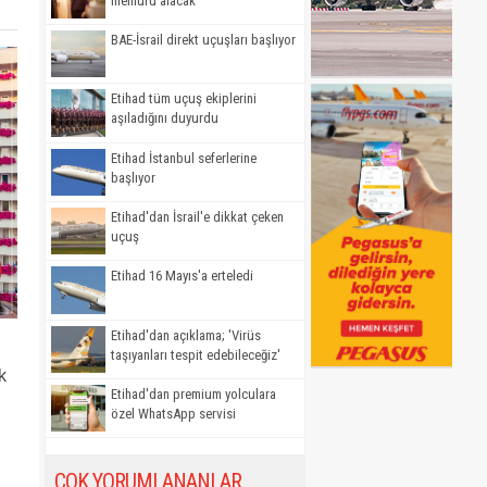
memuru alacak
BAE-İsrail direkt uçuşları başlıyor
Etihad tüm uçuş ekiplerini
aşıladığını duyurdu
Etihad İstanbul seferlerine
başlıyor
Etihad'dan İsrail'e dikkat çeken
uçuş
Etihad 16 Mayıs'a erteledi
Etihad'dan açıklama; 'Virüs
taşıyanları tespit edebileceğiz'
k
Etihad'dan premium yolculara
özel WhatsApp servisi
ÇOK YORUMLANANLAR