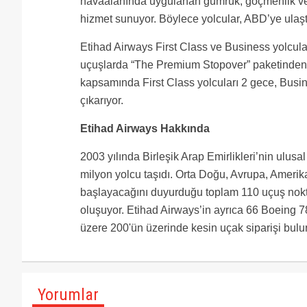
havaalanında uygulanan gümrük, göçmenlik ve g
hizmet sunuyor. Böylece yolcular, ABD’ye ulaştıkl
Etihad Airways First Class ve Business yolcula
uçuşlarda “The Premium Stopover” paketinden y
kapsamında First Class yolcuları 2 gece, Busin
çıkarıyor.
Etihad Airways Hakkında
2003 yılında Birleşik Arap Emirlikleri’nin ulusa
milyon yolcu taşıdı. Orta Doğu, Avrupa, Amerik
başlayacağını duyurduğu toplam 110 uçuş nokta
oluşuyor. Etihad Airways’in ayrıca 66 Boeing 
üzere 200'ün üzerinde kesin uçak siparişi bulu
Yorumlar