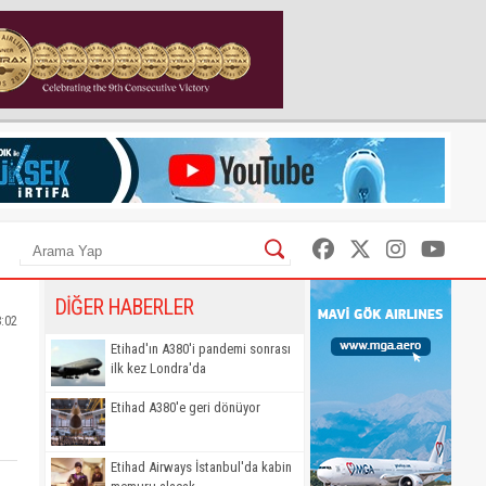
DİĞER HABERLER
8:02
Etihad'ın A380'i pandemi sonrası
ilk kez Londra'da
Etihad A380'e geri dönüyor
Etihad Airways İstanbul'da kabin