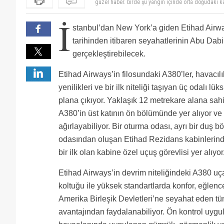
abu dabi - orgi seferlerine de istiyoruz bu 380i. ne 
Umarız orgi'nin en iyi alıcısı ve yıldızı olursun. Ayr
İ
memnun kalacağından eminiz.
stanbul’dan New York’a giden Etihad Airw
tarihinden itibaren seyahatlerinin Abu Dab
gerçekleştirebilecek.
Etihad Airways’in filosundaki A380’ler, havacıl
yenilikleri ve bir ilk niteliği taşıyan üç odalı l
plana çıkıyor. Yaklaşık 12 metrekare alana sah
A380’in üst katının ön bölümünde yer alıyor ve b
ağırlayabiliyor. Bir oturma odası, ayrı bir duş bö
odasından oluşan Etihad Rezidans kabinlerinde
bir ilk olan kabine özel uçuş görevlisi yer alıyor
Etihad Airways’in devrim niteliğindeki A380 uç
koltuğu ile yüksek standartlarda konfor, eğlenc
Amerika Birleşik Devletleri’ne seyahat eden t
avantajından faydalanabiliyor. Ön kontrol uy