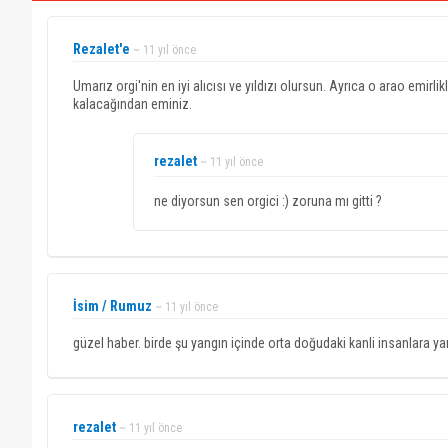
Rezalet'e
~ 11 yıl önce
Umarız orgi'nin en iyi alıcısı ve yıldızı olursun. Ayrıca o arao emi
kalacağından eminiz.
rezalet
~ 11 yıl önce
ne diyorsun sen orgici :) zoruna mı gitti ?
İsim / Rumuz
~ 11 yıl önce
güzel haber. birde şu yangın içinde orta doğudaki kanli insanlara yard
rezalet
~ 11 yıl önce