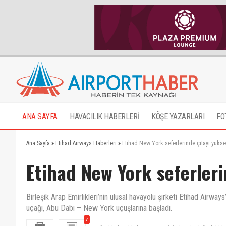
ANA SAYFA
HAVACILIK HABERLERİ
KÖŞE YAZARLARI
FO
Ana Sayfa
»
Etihad Airways Haberleri
»
Etihad New York seferlerinde çıtayı yüksel
Etihad New York seferleri
Birleşik Arap Emirlikleri’nin ulusal havayolu şirketi Etihad Airw
uçağı, Abu Dabi – New York uçuşlarına başladı.
7
güzel haber. birde şu yangın içinde orta doğudaki kan