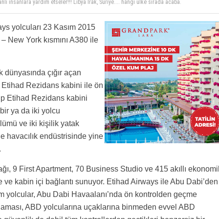
de olsa turizm patlaması yaşanacak orgide :))))
ıca o arao emirliklerindeki dünyanın en yüksek binası bufj halifa da hediye sana. Çok
ays yolcuları 23 Kasım 2015
i – New York kısmını A380 ile
ık dünyasında çığır açan
üks Etihad Rezidans kabini ile ön
ip Etihad Rezidans kabini
ir ya da iki yolcu
lümü ve iki kişilik yatak
 havacılık endüstrisinde yine
.
ağı, 9 First Apartment, 70 Business Studio ve 415 akıllı ekonomi
e ve kabin içi bağlantı sunuyor. Etihad Airways ile Abu Dabi’den
üm yolcular, Abu Dabi Havaalanı’nda ön kontrolden geçme
gulaması, ABD yolcularına uçaklarına binmeden evvel ABD