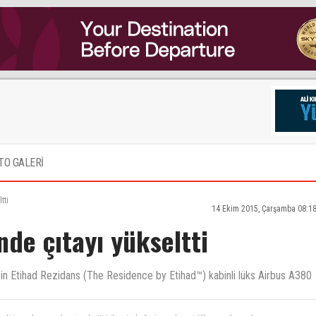
TO GALERİ
tti
14 Ekim 2015, Çarşamba 08:1
nde çıtayı yükseltti
ays’in Etihad Rezidans (The Residence by Etihad™) kabinli lüks Airbus A380
li insanlara yardım etseler!!! Libya Irak, Suriye.... hangi ülke sırada acaba.