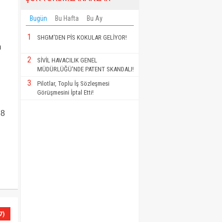
Bugün
Bu Hafta
Bu Ay
1
SHGM'DEN PİS KOKULAR GELİYOR!
m
2
SİVİL HAVACILIK GENEL
MÜDÜRLÜĞÜ'NDE PATENT SKANDALI!
3
Pilotlar, Toplu İş Sözleşmesi
Görüşmesini İptal Etti!
,8
7)