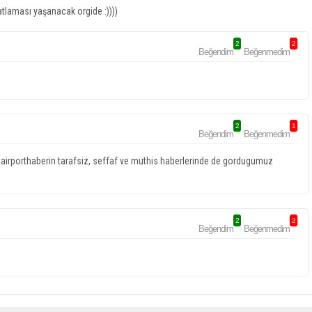
patlaması yaşanacak orgide :))))
2
2
Beğendim
Beğenmedim
2
1
Beğendim
Beğenmedim
irporthaberin tarafsiz, seffaf ve muthis haberlerinde de gordugumuz
2
2
Beğendim
Beğenmedim