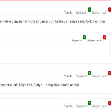
1
2
Yanıtla
Beğendim
Beğenmedim
rliklerindeki dünyanın en yüksek binası bufj halifa da hediye sana. Çok memnun
2
1
Beğendim
Beğenmedim
2
0
Yanıtla
Beğendim
Beğenmedim
ım etseler!!! Libya Irak, Suriye.... hangi ülke sırada acaba.
3
1
Yanıtla
Beğendim
Beğenmedim