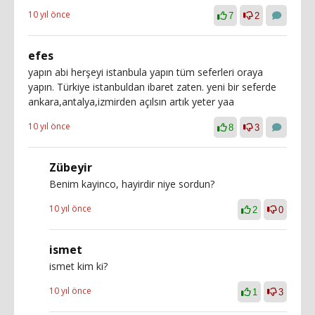
10 yıl önce
7
2
efes
yapın abi herşeyi istanbula yapın tüm seferleri oraya
yapın. Türkiye istanbuldan ibaret zaten. yeni bir seferde
ankara,antalya,izmirden açılsın artık yeter yaa
10 yıl önce
8
3
Zübeyir
Benim kayinco, hayirdir niye sordun?
10 yıl önce
2
0
ismet
ismet kim ki?
10 yıl önce
1
3