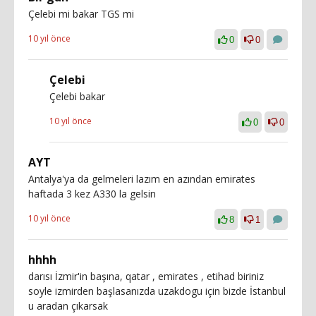
Çelebi mi bakar TGS mi
10 yıl önce
0
0
Çelebi
Çelebi bakar
10 yıl önce
0
0
AYT
Antalya'ya da gelmeleri lazım en azından emirates
haftada 3 kez A330 la gelsin
10 yıl önce
8
1
hhhh
darısı İzmir'in başına, qatar , emirates , etihad biriniz
soyle izmirden başlasanızda uzakdogu için bizde İstanbul
u aradan çıkarsak