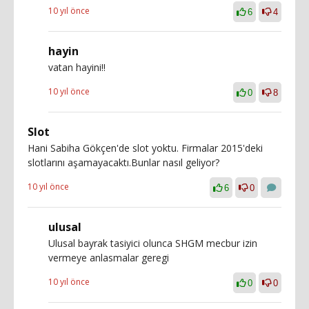
10 yıl önce
6
4
hayin
vatan hayini!!
10 yıl önce
0
8
Slot
Hani Sabiha Gökçen'de slot yoktu. Firmalar 2015'deki
slotlarını aşamayacaktı.Bunlar nasıl geliyor?
10 yıl önce
6
0
ulusal
Ulusal bayrak tasiyici olunca SHGM mecbur izin
vermeye anlasmalar geregi
10 yıl önce
0
0