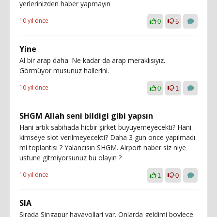
yerlerinizden haber yapmayın
10 yıl önce
0
5
Yine
Al bir arap daha. Ne kadar da arap meraklısıyız.
Görmüyor musunuz hallerini.
10 yıl önce
0
1
SHGM Allah seni bildigi gibi yapsın
Hani artık sabihada hicbir şirket buyuyemeyecekti? Hani
kimseye slot verilmeyecekti? Daha 3 gun once yapılmadı
mi toplantısı ? Yalancısın SHGM. Airport haber siz niye
ustune gitmiyorsunuz bu olayın ?
10 yıl önce
1
0
SIA
Sirada Singapur havayollari var. Onlarda geldimi boylece