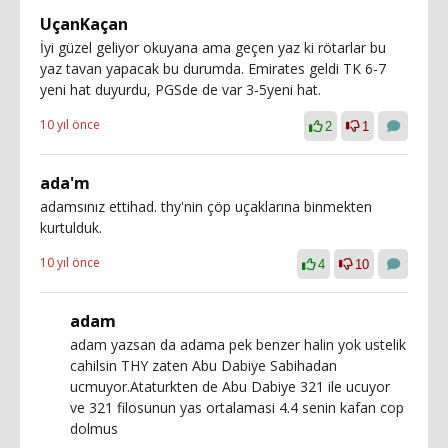
UçanKaçan
İyi güzel geliyor okuyana ama geçen yaz ki rötarlar bu
yaz tavan yapacak bu durumda. Emirates geldi TK 6-7
yeni hat duyurdu, PGSde de var 3-5yeni hat.
10 yıl önce
2
1
ada'm
adamsınız ettihad. thy'nin çöp uçaklarına binmekten
kurtulduk.
10 yıl önce
4
10
adam
adam yazsan da adama pek benzer halin yok ustelik
cahilsin THY zaten Abu Dabiye Sabihadan
ucmuyor.Ataturkten de Abu Dabiye 321 ile ucuyor
ve 321 filosunun yas ortalamasi 4.4 senin kafan cop
dolmus