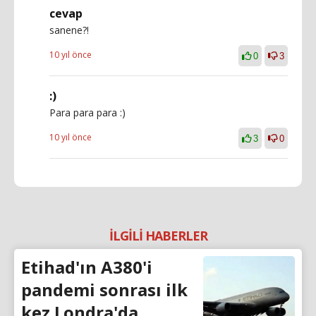
cevap
sanene?!
10 yıl önce
0
3
:)
Para para para :)
10 yıl önce
3
0
İLGİLİ HABERLER
Etihad'ın A380'i
pandemi sonrası ilk
kez Londra'da