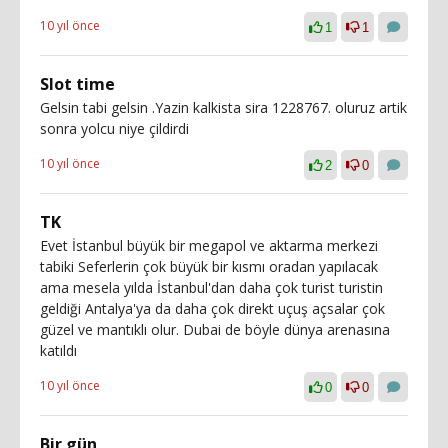
10 yıl önce
1
1
Slot time
Gelsin tabi gelsin .Yazin kalkista sira 1228767. oluruz artik
sonra yolcu niye çildirdi
10 yıl önce
2
0
TK
Evet İstanbul büyük bir megapol ve aktarma merkezi
tabiki Seferlerin çok büyük bir kısmı oradan yapılacak
ama mesela yılda İstanbul'dan daha çok turist turistin
geldiği Antalya'ya da daha çok direkt uçuş açsalar çok
güzel ve mantıklı olur. Dubai de böyle dünya arenasına
katıldı
10 yıl önce
0
0
Bir gün