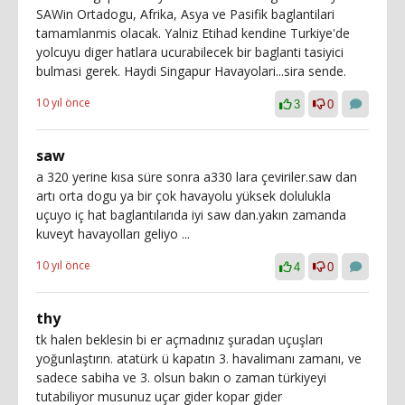
SAWin Ortadogu, Afrika, Asya ve Pasifik baglantilari
tamamlanmis olacak. Yalniz Etihad kendine Turkiye'de
yolcuyu diger hatlara ucurabilecek bir baglanti tasiyici
bulmasi gerek. Haydi Singapur Havayolari...sira sende.
10 yıl önce
3
0
saw
a 320 yerine kısa süre sonra a330 lara çeviriler.saw dan
artı orta dogu ya bir çok havayolu yüksek dolulukla
uçuyo iç hat baglantılarıda iyi saw dan.yakın zamanda
kuveyt havayolları geliyo ...
10 yıl önce
4
0
thy
tk halen beklesin bi er açmadınız şuradan uçuşları
yoğunlaştırın. atatürk ü kapatın 3. havalimanı zamanı, ve
sadece sabiha ve 3. olsun bakın o zaman türkiyeyi
tutabiliyor musunuz uçar gider kopar gider