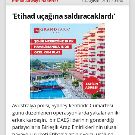
Etihad Airways Haberleri
04 Ağustos 2017 / 09:30
'Etihad uçağına saldıracaklardı'
Avustralya polisi, Sydney kentinde Cumartesi
günü düzenlenen operasyonlarda yakalanan iki
erkek kardeşin, bir DAEŞ liderinin gönderdiği
patlayıcılarla Birleşik Arap Emirlikleri'nin ulusal
havayolu şirketi Etihad'a ait bir yolcu uçağına