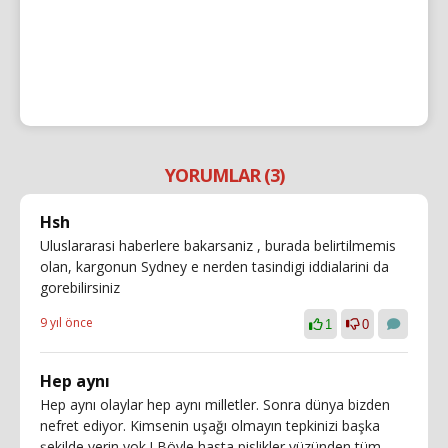
YORUMLAR (3)
Hsh
Uluslararasi haberlere bakarsaniz , burada belirtilmemis
olan, kargonun Sydney e nerden tasindigi iddialarini da
gorebilirsiniz
9 yıl önce
1
0
Hep aynı
Hep aynı olaylar hep aynı milletler. Sonra dünya bizden
nefret ediyor. Kimsenin uşağı olmayın tepkinizi başka
şekilde verin yok ! Böyle hasta pislikler yüzünden tüm