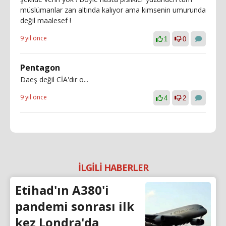
müslümanlar zan altında kalıyor ama kimsenin umurunda
değil maalesef !
9 yıl önce
1
0
Pentagon
Daeş değil CİA'dır o...
9 yıl önce
4
2
İLGİLİ HABERLER
Etihad'ın A380'i
pandemi sonrası ilk
kez Londra'da