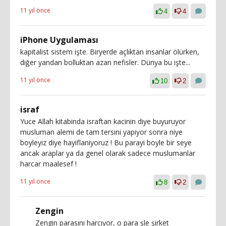
11 yıl önce
4
4
iPhone Uygulaması
kapitalist sistem işte. Biryerde açlıktan insanlar ölürken,
diğer yandan bolluktan azan nefisler. Dünya bu işte...
11 yıl önce
10
2
israf
Yuce Allah kitabinda israftan kacinin diye buyuruyor
musluman alemi de tam tersini yapiyor sonra niye
boyleyiz diye hayiflaniyoruz ! Bu parayi boyle bir seye
ancak araplar ya da genel olarak sadece muslumanlar
harcar maalesef !
11 yıl önce
8
2
Zengin
Zengin parasını harcıyor, o para şle şirket