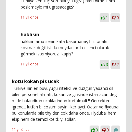
Turkiye kendi iç sorunlarıyla uğraşırken birde 1.8m
beslemeyle mi ugrasacagiz?
11 yıl önce
1
0
haklısın
haklsıın ama senin kafa basamamış bizi onalrı
kovmak değil ist da meydanlarda dilenci olarak
görmek istemiyoruz!! kapiş?
11 yıl önce
3
2
kotu kokan pis ucak
Turkiye nin en buyuyugu nitelikli ve duzgun yabanci dil
bilen personel almali ; kokan ve girisinde istah acan degil
mide bulandiran ucaklarindan kurtulmali !! Gercekten
igrenc... lutfen bi cozum sayin ilker ayci. Qatar ve flydubai
bu konularda bile thy den cok daha onde. Flydubai hem
ekip hem de temizlikte tk yi sollar.
11 yıl önce
0
0