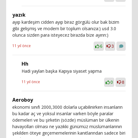
yazık
ayıp kardeşim cidden ayıp biraz görgülü olur bak bizim
gibi gelişmiş ve modern bir toplum olsanıza:) usd 3.0
olunca sizden para isteyecez birazda bize ayırın:)
11 yıl önce
6
3
Hh
Hadi yaylan başka Kapıya siyaset yapma
11 yıl önce
0
8
Aeroboy
ekonomi sınıfı 2000,3000 dolarla uçabilinirken insanların
bu kadar aç ve yoksul insanlar varken böyle paralar
ödemeleri ve bu şirketin (sözde) müslüman bir ülkenin
havayolları olması ne yazıkki günümüz müslümanlarının
şekilden öteye geçememelerinin kanıtlarından sadece biri