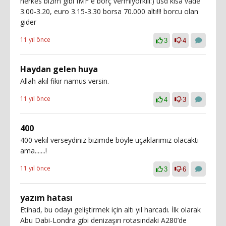
herkes bizim gibi IMF e borç vermiyorkiii:) usd kısa vade
3.00-3.20, euro 3.15-3.30 borsa 70.000 altı!!! borcu olan
gider
11 yıl önce
3
4
Haydan gelen huya
Allah akil fikir namus versin.
11 yıl önce
4
3
400
400 vekil verseydiniz bizimde böyle uçaklarımız olacaktı
ama.......!
11 yıl önce
3
6
yazım hatası
Etihad, bu odayı geliştirmek için altı yıl harcadı. İlk olarak
Abu Dabi-Londra gibi denizaşırı rotasındaki A280’de