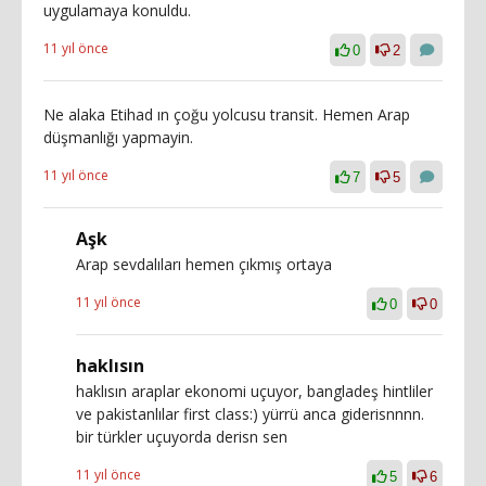
uygulamaya konuldu.
11 yıl önce
0
2
Ne alaka Etihad ın çoğu yolcusu transit. Hemen Arap
düşmanlığı yapmayin.
11 yıl önce
7
5
Aşk
Arap sevdalıları hemen çıkmış ortaya
11 yıl önce
0
0
haklısın
haklısın araplar ekonomi uçuyor, bangladeş hintliler
ve pakistanlılar first class:) yürrü anca giderisnnnn.
bir türkler uçuyorda derisn sen
11 yıl önce
5
6