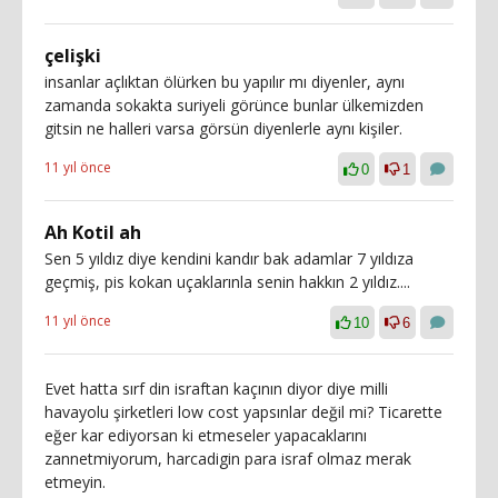
çelişki
insanlar açlıktan ölürken bu yapılır mı diyenler, aynı
zamanda sokakta suriyeli görünce bunlar ülkemizden
gitsin ne halleri varsa görsün diyenlerle aynı kişiler.
11 yıl önce
0
1
Ah Kotil ah
Sen 5 yıldız diye kendini kandır bak adamlar 7 yıldıza
geçmiş, pis kokan uçaklarınla senin hakkın 2 yıldız....
11 yıl önce
10
6
Evet hatta sırf din israftan kaçının diyor diye milli
havayolu şirketleri low cost yapsınlar değil mi? Ticarette
eğer kar ediyorsan ki etmeseler yapacaklarını
zannetmiyorum, harcadigin para israf olmaz merak
etmeyin.