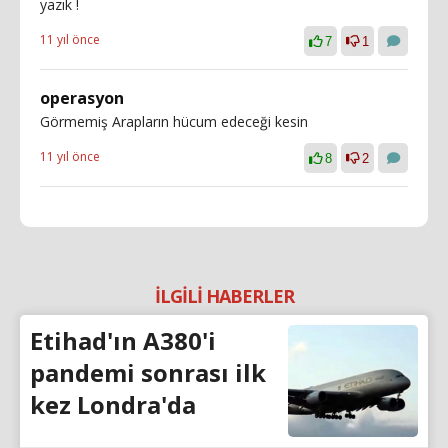
yazık !
11 yıl önce
7
1
operasyon
Görmemiş Arapların hücum edeceği kesin
11 yıl önce
8
2
İLGİLİ HABERLER
Etihad'ın A380'i
pandemi sonrası ilk
kez Londra'da