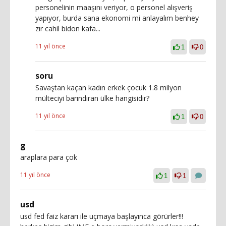
personelinin maaşını veriyor, o personel alışveriş
yapıyor, burda sana ekonomi mi anlayalım benhey
zır cahil bidon kafa...
11 yıl önce
1
0
soru
Savaştan kaçan kadın erkek çocuk 1.8 milyon
mülteciyi barındıran ülke hangisidir?
11 yıl önce
1
0
g
araplara para çok
11 yıl önce
1
1
usd
usd fed faiz kararı ile uçmaya başlayınca görürler!!!