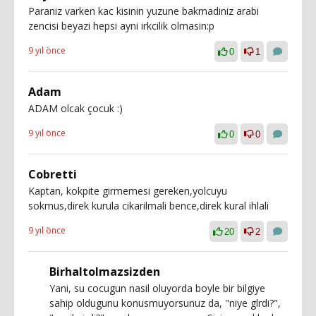
Paraniz varken kac kisinin yuzune bakmadiniz arabi
zencisi beyazi hepsi ayni irkcilik olmasin:p
9 yıl önce
0
1
Adam
ADAM olcak çocuk :)
9 yıl önce
0
0
Cobretti
Kaptan, kokpite girmemesi gereken,yolcuyu
sokmus,direk kurula cikarilmali bence,direk kural ihlali
9 yıl önce
20
2
Birhaltolmazsizden
Yani, su cocugun nasil oluyorda boyle bir bilgiye
sahip oldugunu konusmuyorsunuz da, "niye glrdi?",