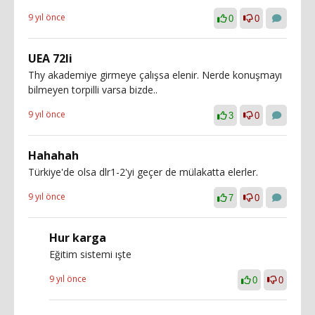
9 yıl önce
0
0
UEA 72li
Thy akademiye girmeye çalışsa elenir. Nerde konuşmayı
bilmeyen torpilli varsa bizde..
9 yıl önce
3
0
Hahahah
Türkiye'de olsa dlr1-2'yi geçer de mülakatta elerler.
9 yıl önce
7
0
Hur karga
Eğitim sistemi ışte
9 yıl önce
0
0