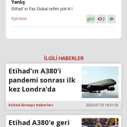
Yanlış
Etihad' ın Fas-Dubai seferi yok ki !
9 yıl önce
0
2
İLGİLİ HABERLER
Etihad'ın A380'i
pandemi sonrası ilk
kez Londra'da
Etihad Airways Haberleri
2023-07-25 16:31:55
Etihad A380'e geri