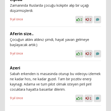
Zamanında Ruslarda çocuğu kokpite alıp bir uçağı
düşürmüşlerdi.
9 yıl önce
2
2
Aferin size..
Çocuğun aklını aldınız şimdi, hayat yavan gelmeye
başlayacak artık:)
9 yıl önce
3
2
Azeri
Sabah erkenden is masasinda oturup bu videoyu izlemek
ne kadar hos, ne kadar guzel. Tam bir pozitiv enerji
kaynagi. Adama ve tum pilot olmak isteyen piril piril
cocuklara hayatta basarilar dilerim.
9 yıl önce
6
1