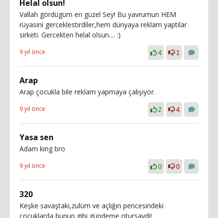
Helal olsun!
Vallah gördügüm en güzel Sey! Bu yavrumun HEM
rüyasini gerceklestirdiler,hem dünyaya reklam yaptilar
sirketi. Gercekten helal olsun.... :)
9 yıl önce
4
1
Arap
Arap çocukla bile reklam yapmaya çalışıyor.
9 yıl önce
2
4
Yasa sen
Adam king bro
9 yıl önce
0
0
320
Keşke savaştaki,zulüm ve açlığın pencesindeki
çocuklarda bunun gibi gündeme otursaydı!