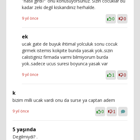
"nasil girdi?" onu konusuyorsunuz. Sizin cocuklar bu
kadar zeki degil kiskandiniz herhalde.
9 yıl önce
0
0
ek
ucak gate de buyuk ihtimal yolculuk sonu cocuk
girmek istemis kokpite bunda yasak yok..sizin
calistiginiz firmada varmi bilmiyorum burda
yok..sadece ucus suresi boyunca yasak var
9 yıl önce
1
0
k
bizim milli ucak vardi onu da surse ya captan adem
9 yıl önce
0
1
5 yaşında
Degilmiydi? .