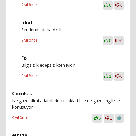
9 yıl önce
0
0
Idiot
Sendende daha Akilli
9 yıl önce
0
0
Fo
Bilgisizlik edepsizlikten iyidir
9 yıl önce
1
0
Cocuk....
Ne guzel dimi adamlarin cocuklari bile ne guzel ingilizce
konusuyor.
9 yıl önce
3
1
elpida