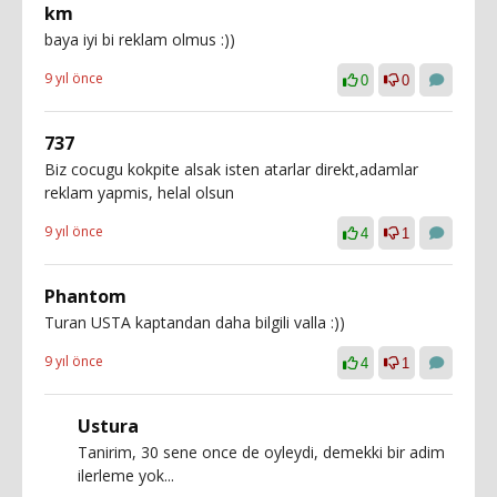
km
baya iyi bi reklam olmus :))
9 yıl önce
0
0
737
Biz cocugu kokpite alsak isten atarlar direkt,adamlar
reklam yapmis, helal olsun
9 yıl önce
4
1
Phantom
Turan USTA kaptandan daha bilgili valla :))
9 yıl önce
4
1
Ustura
Tanirim, 30 sene once de oyleydi, demekki bir adim
ilerleme yok...