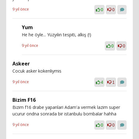
9 yıl önce
0
0
Yum
He he öyle... Yüzyılın tespiti, alkış (!)
9 yıl önce
0
0
Askeer
Cocuk asker kokenliymis
9 yıl önce
4
1
Bizim F16
Bizim f16 drabe yapanlari Adam'a vermek lazim super
ucurur ondna sonrada bir istanbulu bombalar hahha
9 yıl önce
0
0