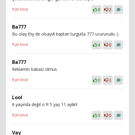
9 yıl önce
0
2
Ba777
Bu olay thy de olsaydi kaptan turgutla 777 ucururudu :)
9 yıl önce
4
0
Ba777
Reklamin babasi olmus.
9 yıl önce
0
1
Lool
6 yaşında değil o !!! 5 yaş 11 aylık!!
9 yıl önce
3
0
Vay