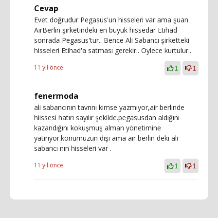
Cevap
Evet doğrudur Pegasus'un hisseleri var ama şuan
AirBerlin şirketindeki en büyük hissedar Etihad
sonrada Pegasus'tur.. Bence Ali Sabancı şirketteki
hisseleri Etihad'a satması gerekir.. Öylece kurtulur..
11 yıl önce
1
1
fenermoda
ali sabancının tavrını kimse yazmıyor,air berlinde
hiissesi hatırı sayılır şekilde.pegasusdan aldığını
kazandığını kokuşmuş alman yönetimine
yatırıyor.konumuzun dışı ama air berlin deki ali
sabancı nın hisseleri var .
11 yıl önce
1
1