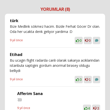
YORUMLAR (8)
türk
Bize Medlink sökmez hacim. Bizde Ferhat Göcer Dr olan.
Oda her ucakta denk geliyor yardima :D
9 yıl önce
0
0
Etihad
Bu ucagin flight radarda canli olarak sakarya aciklarindan
istanbula saptigini gordum anormal birasey oldugu
belliydi
9 yıl önce
3
1
Afferim Sana
:)))
9 yıl önce
4
3