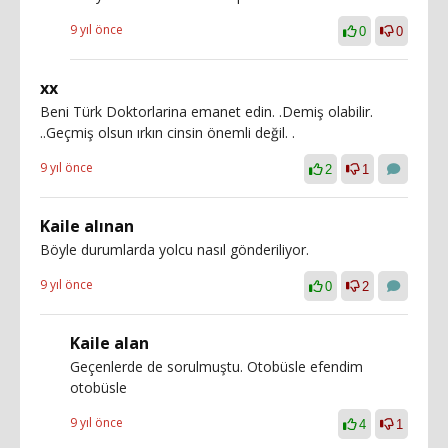
9 yıl önce
0
0
xx
Beni Türk Doktorlarina emanet edin. .Demiş olabilir.
..Geçmiş olsun ırkın cinsin önemli değil. .
9 yıl önce
2
1
Kaile alınan
Böyle durumlarda yolcu nasıl gönderiliyor.
9 yıl önce
0
2
Kaile alan
Geçenlerde de sorulmuştu. Otobüsle efendim
otobüsle
9 yıl önce
4
1