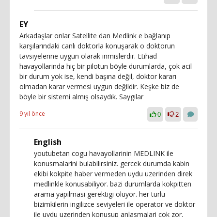
EY
Arkadaşlar onlar Satellite dan Medlink e bağlanıp
karşılarındaki canlı doktorla konuşarak o doktorun
tavsiyelerine uygun olarak inmislerdir. Etihad
havayollarinda hiç bir pilotun böyle durumlarda, çok acil
bir durum yok ise, kendi başına değil, doktor kararı
olmadan karar vermesi uygun değildir. Keşke biz de
böyle bir sistemi almış olsaydık. Saygılar
9 yıl önce
0
2
English
youtubetan cogu havayollarinin MEDLINK ile
konusmalarini bulabilirsiniz. gercek durumda kabin
ekibi kokpite haber vermeden uydu uzerinden direk
medlinkle konusabiliyor. bazi durumlarda kokpitten
arama yapilmasi gerektigi oluyor. her turlu
bizimkilerin ingilizce seviyeleri ile operator ve doktor
ile uydu uzerinden konusup anlasmalari cok zor.