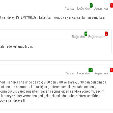
6
0
Yanıtla
Beğendim
Beğenmedim
sendikayı İSTEMİYOR.Geri kalan kamyoncu ve yer çalışanlarının sendikası
0
0
Beğendim
Beğenmedim
elimede kullanabilirdin...
10
1
Yanıtla
Beğendim
Beğenmedim
di, sendika sitesinde de yok) 8:00'den 7:00'ye alarak, 6:30'dan beri binada
stesini seçime sokmama korkaklığını gösteren sendikaya daha ne denir,
 sonra duyuru yapıp pazartesi sabah seçime giden sendika yönetimi, seçim
aati kimseye haber vermeden geri çekerek aslında muhalefetten ve dürüst
böyle sendikaya!!!