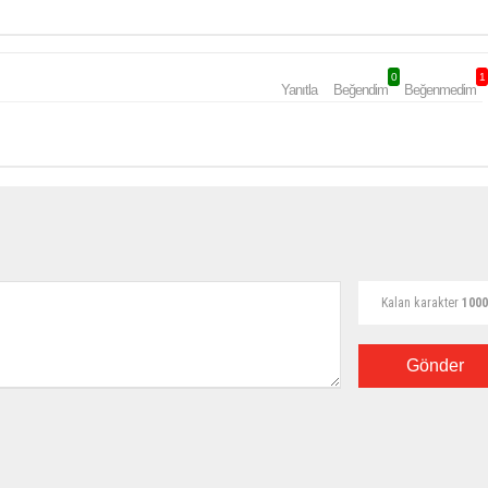
0
1
Yanıtla
Beğendim
Beğenmedim
Kalan karakter
1000
Gönder