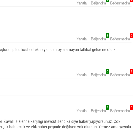
Yanıtla
Beğendim
Beğenmedim
3
0
Yanıtla
Beğendim
Beğenmedim
oluşturan pilot hostes teknisyen den oy alamayan tatlıbal gelse ne olur?
0
1
Yanıtla
Beğendim
Beğenmedim
3
0
Yanıtla
Beğendim
Beğenmedim
r. Zavallı sizler ne karşılığı mevcut sendika diye haber yapıyorsunuz. Çok
Gerçek habercilik ve etik haber peşinde değilsen yok olursun. Yemez ama yayınla