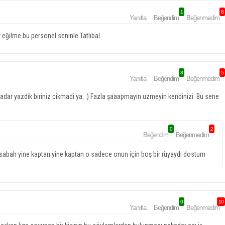
1
8
Yanıtla
Beğendim
Beğenmedim
 eğilme bu personel seninle Tatlıbal..
8
5
Yanıtla
Beğendim
Beğenmedim
dar yazdik biriniz cikmadi ya. :) Fazla şaaapmayin uzmeyin kendinizi. Bu sene
0
2
Beğendim
Beğenmedim
i sabah yine kaptan yine kaptan o sadece onun için boş bir rüyaydı dostum
0
10
Yanıtla
Beğendim
Beğenmedim