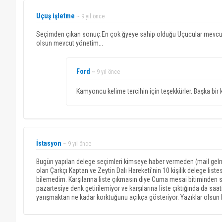
Uçuş işletme
~ 9 yıl önce
Seçimden çıkan sonuç:En çok ğyeye sahip olduğu Uçucular mevcut 
olsun mevcut yönetim...
Ford
~ 9 yıl önce
Kamyoncu kelime tercihin için teşekkürler. Başka bir k
İstasyon
~ 9 yıl önce
Bugün yapılan delege seçimleri kimseye haber vermeden (mail gelme
olan Çarkçı Kaptan ve Zeytin Dalı Hareketi'nin 10 kişilik delege li
bilemedim. Karşılarına liste çıkmasın diye Cuma mesai bitiminden
pazartesiye denk getirilemiyor ve karşılarına liste çıktığında da s
yarışmaktan ne kadar korktuğunu açıkça gösteriyor. Yazıklar olsun 