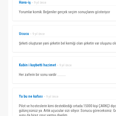
Hava-iş
~ 9 yıl önce
Yorumlar komik. Beğeniler gerçek seçim sonuçlarını gösteriyor
Ucucu
~ 9 yıl önce
Şirketi oluşturan yani şirketin bel kemiği olan şirketin var oluşunu 
Kabin i kaybetti hazimet
~ 9 yıl önce
Her zaferin bir sonu vardir ...........
Ya bu ne kafası
~ 9 yıl önce
Pilot ve hosteslerin kimi desteklediği ortada.15000 kişi ÇARKÇI diyo
gülünçsünüz ya. Artık uçucular sizi siliyor. Sonucu göreceksiniz. 
şunu da biraz onur varmış diyelim.