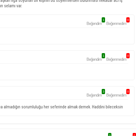
başkan liga soyunan bir kişinin bu söylemlerden bulunması nekadar acı iş
ın selamı var.
1
0
Beğendim
Beğenmedim
1
0
Beğendim
Beğenmedim
3
0
Beğendim
Beğenmedim
a almadığın sorumluluğu her seferinde almak demek. Haddini bileceksin
0
0