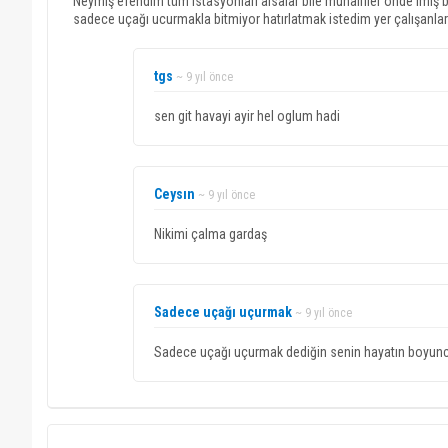
Neymiş efendim tüm istasyonları alsalar bile muhalifler önde imiş 
sadece uçağı ucurmakla bitmiyor hatırlatmak istedim yer çalışanlar
tgs
~ 9 yıl önce
sen git havayi ayir hel oglum hadi
Ceysın
~ 9 yıl önce
Nikimi çalma gardaş
Sadece uçağı uçurmak
~ 9 yıl önce
Sadece uçağı uçurmak dediğin senin hayatın boyunc