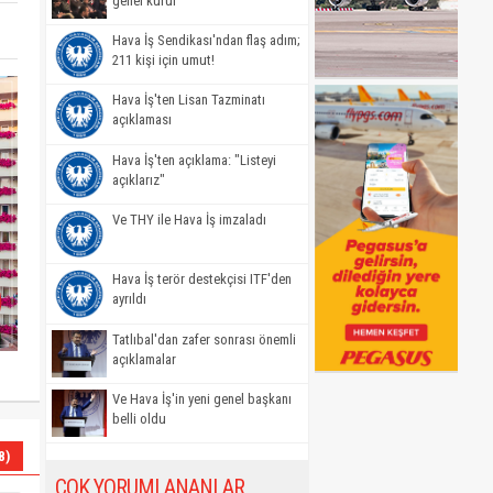
genel kurul
Hava İş Sendikası'ndan flaş adım;
211 kişi için umut!
Hava İş'ten Lisan Tazminatı
açıklaması
Hava İş'ten açıklama: "Listeyi
açıklarız"
Ve THY ile Hava İş imzaladı
Hava İş terör destekçisi ITF'den
ayrıldı
Tatlıbal'dan zafer sonrası önemli
açıklamalar
Ve Hava İş'in yeni genel başkanı
belli oldu
8)
ÇOK YORUMLANANLAR