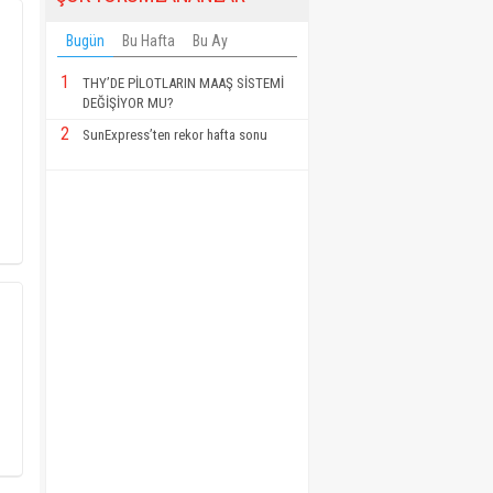
Bugün
Bu Hafta
Bu Ay
1
THY’DE PİLOTLARIN MAAŞ SİSTEMİ
DEĞİŞİYOR MU?
2
SunExpress’ten rekor hafta sonu