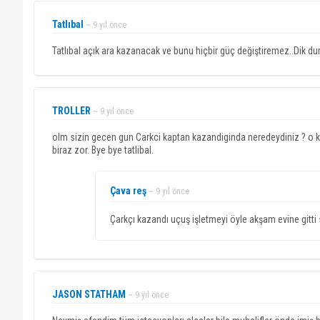
Tatlıbal
~ 9 yıl önce
Tatlıbal açık ara kazanacak ve bunu hiçbir güç değiştiremez..Dik dur
TROLLER
~ 9 yıl önce
olm sizin gecen gun Carkci kaptan kazandiginda neredeydiniz ? o ka
biraz zor. Bye bye tatlibal.
Çava reş
~ 9 yıl önce
Çarkçı kazandı uçuş işletmeyi öyle akşam evine gitt
JASON STATHAM
~ 9 yıl önce