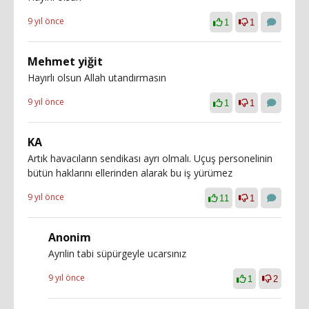
9 yıl önce
1
1
Mehmet yiğit
Hayırlı olsun Allah utandırmasın
9 yıl önce
1
1
KA
Artık havacıların sendikası ayrı olmalı. Uçuş personelinin
bütün haklarını ellerinden alarak bu iş yürümez
9 yıl önce
11
1
Anonim
Ayrılin tabi süpürgeyle ucarsınız
9 yıl önce
1
2