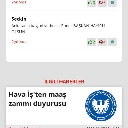
9 yıl önce
3
6
Seckin
Ankaranin baglari verin........ Soner BAŞKAN HAYIRLI
OLSUN
9 yıl önce
2
4
İLGİLİ HABERLER
Hava İş'ten maaş
zammı duyurusu