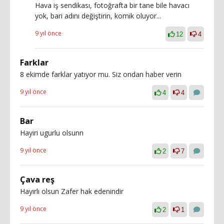
Hava iş sendikası, fotoğrafta bir tane bile havacı
yok, bari adını değiştirin, komik oluyor...
9 yıl önce
12
4
Farklar
8 ekimde farklar yatıyor mu. Siz ondan haber verin
9 yıl önce
4
4
Bar
Hayiri ugurlu olsunn
9 yıl önce
2
7
Çava reş
Hayırlı olsun Zafer hak edenindir
9 yıl önce
2
1