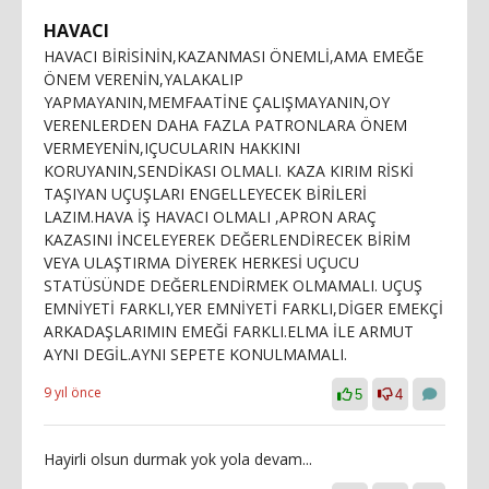
HAVACI
HAVACI BİRİSİNİN,KAZANMASI ÖNEMLİ,AMA EMEĞE
ÖNEM VERENİN,YALAKALIP
YAPMAYANIN,MEMFAATİNE ÇALIŞMAYANIN,OY
VERENLERDEN DAHA FAZLA PATRONLARA ÖNEM
VERMEYENİN,IÇUCULARIN HAKKINI
KORUYANIN,SENDİKASI OLMALI. KAZA KIRIM RİSKİ
TAŞIYAN UÇUŞLARI ENGELLEYECEK BİRİLERİ
LAZIM.HAVA İŞ HAVACI OLMALI ,APRON ARAÇ
KAZASINI İNCELEYEREK DEĞERLENDİRECEK BİRİM
VEYA ULAŞTIRMA DİYEREK HERKESİ UÇUCU
STATÜSÜNDE DEĞERLENDİRMEK OLMAMALI. UÇUŞ
EMNİYETİ FARKLI,YER EMNİYETİ FARKLI,DİGER EMEKÇİ
ARKADAŞLARIMIN EMEĞİ FARKLI.ELMA İLE ARMUT
AYNI DEGİL.AYNI SEPETE KONULMAMALI.
9 yıl önce
5
4
Hayirli olsun durmak yok yola devam...