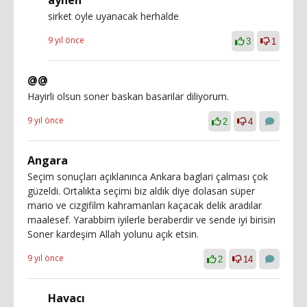
sirket oyle uyanacak herhalde
9 yıl önce
3
1
@@
Hayirli olsun soner baskan basarilar diliyorum.
9 yıl önce
2
4
Angara
Seçim sonuçları açıklanınca Ankara baglari çalması çok
güzeldi. Ortalıkta seçimi biz aldık diye dolasan süper
mario ve cizgifilm kahramanları kaçacak delik aradılar
maalesef. Yarabbim iyilerle beraberdir ve sende iyi birisin
Soner kardeşim Allah yolunu açık etsin.
9 yıl önce
2
14
Havacı