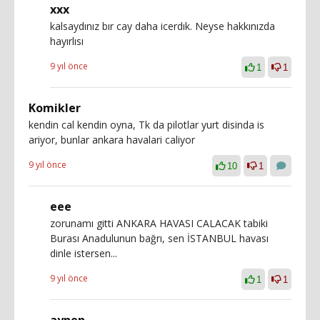
xxx
kalsaydınız bır cay daha icerdık. Neyse hakkınızda
hayırlısı
9 yıl önce
1
1
Komikler
kendin cal kendin oyna, Tk da pilotlar yurt disinda is
ariyor, bunlar ankara havalari caliyor
9 yıl önce
10
1
eee
zorunamı gitti ANKARA HAVASI CALACAK tabiki
Burası Anadulunun bağrı, sen İSTANBUL havası
dinle istersen...
9 yıl önce
1
1
aynen