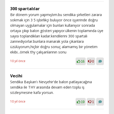
300 spartalılar
Bir dönem yorum yapmıştım.bu sendika şirketleri zarara
sokmak için 3 5 işbirlikçi buluyor önce işyerinde doğru
olmayan uygulamalar için bunları kullanıyor sonrada
ortaya çıkıp balon gösteri yapıyor.ülkenin toplamında üye
sayısı toplandıkları kadar.kendilerini 300 spartalı
zannediyorlar.bunlara inanarak yola çıkanlara
üzülüyorum,hiçbir doğru sonuç alamamış bir yönetim
ekibi...örnek thy çalışanlarının sonu
10 yıl önce
16
0
Vecihi
Sendika Başkan'ı Nevşehir'de balon patlayacağına
sendika ile THY arasında devam eden toplu iş
sözleşmesine kafa yorsun.
10 yıl önce
19
1