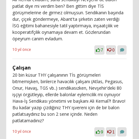
patlat diye mi verdim ben? Ben gittim diye TİS
görüşmelerine de girmez olmuşsun. Sendikanın başında
dur, çiçek göndermeye, Abant'ta şirketin zaten verdiği
İSG eğitimi bahanesiyle tatil yaptırmaya, inşaatçılık ve
kooperatifçilik oynamaya devam et. Gözlerundan
öpeyrum canim evladum.
10 yıl önce
7
0
Çalışan
20 bin küsur THY çalışanının Tİs görüşmeleri
bitmemişken, binlerce havacılık çalışanı (Atlas, Pegasus,
Onur, Havaş, TGS vb..) sendikasızken, Nevşehir'deki 80
işçiyi örgütleyip, ellerde balonlar eylemcilik mi oynuyor
Hava-İş Sendikası yönetimi ve başkanı Ali Kemal?! Bravo!
Bu kadar yazıp çizdiğiniz THY işvereni için de bir balon
patlatsaydınız bu son 2 sene içinde. Neden
patlatamadınız?
10 yıl önce
9
1