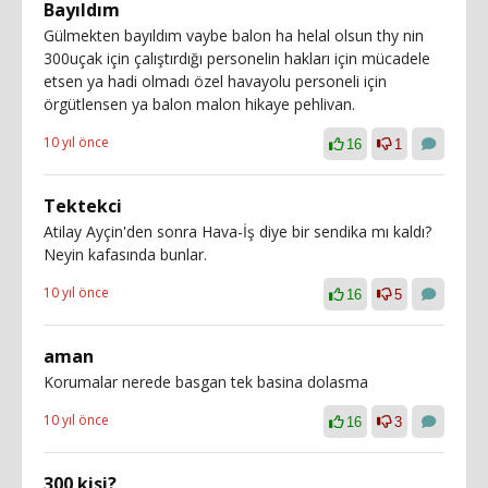
Bayıldım
Gülmekten bayıldım vaybe balon ha helal olsun thy nin
300uçak için çalıştırdığı personelin hakları için mücadele
etsen ya hadi olmadı özel havayolu personeli için
örgütlensen ya balon malon hikaye pehlivan.
10 yıl önce
16
1
Tektekci
Atilay Ayçin'den sonra Hava-İş diye bir sendika mı kaldı?
Neyin kafasında bunlar.
10 yıl önce
16
5
aman
Korumalar nerede basgan tek basina dolasma
10 yıl önce
16
3
300 kisi?