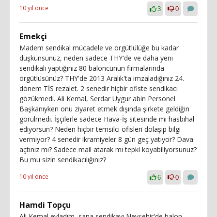
10 yıl önce
3
0
Emekçi
Madem sendikal mücadele ve örgütlülüğe bu kadar
düşkünsünüz, neden sadece THY'de ve daha yeni
sendikalı yaptığınız 80 baloncunun firmalarında
örgütlüsünüz? THY'de 2013 Aralık'ta imzaladığınız 24.
dönem TİS rezalet. 2 senedir hiçbir ofiste sendikacı
gözükmedi. Ali Kemal, Serdar Uygur abin Personel
Başkanıyken onu ziyaret etmek dışında şirkete geldiğin
görülmedi. İşçilerle sadece Hava-İş sitesinde mi hasbihal
ediyorsun? Neden hiçbir temsilci ofisleri dolaşıp bilgi
vermiyor? 4 senedir ikramiyeler 8 gün geç yatıyor? Dava
açtınız mı? Sadece mail atarak mı tepki koyabiliyorsunuz?
Bu mu sizin sendikacılığınız?
10 yıl önce
6
0
Hamdi Topçu
Ali Kemal evladım, sana sendikayı Nevşehir'de balon