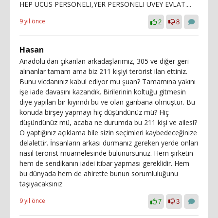
HEP UCUS PERSONELI,YER PERSONELI UVEY EVLAT....
9 yıl önce
2
8
Hasan
Anadolu'dan çıkarılan arkadaşlarımız, 305 ve diğer geri
alınanlar tamam ama biz 211 kişiyi terörist ilan ettiniz.
Bunu vicdanınız kabul ediyor mu şuan? Tamamına yakını
işe iade davasını kazandık. Birilerinin koltuğu gitmesin
diye yapılan bir kıyımdı bu ve olan garibana olmuştur. Bu
konuda birşey yapmayı hiç düşündünüz mü? Hiç
düşündünüz mü, acaba ne durumda bu 211 kişi ve ailesi?
O yaptığınız açıklama bile sizin seçimleri kaybedeceğinize
delalettir. İnsanların arkası durmanız gereken yerde onları
nasıl terörist muamelesinde bulunursunuz. Hem şirketin
hem de sendikanın iadei itibar yapması gereklidir. Hem
bu dünyada hem de ahirette bunun sorumluluğunu
taşıyacaksınız
9 yıl önce
7
3