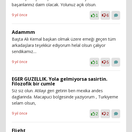
başarılarınız daim olacak. Yolunuz açık olsun.
9 yıl önce
1
6
Adammm
Başta Ali Kemal başkan olmak üzere emeği geçen tüm
arkadaşlara teşekkür ediyorum helal olsun çalıyor
sendikamız....
9 yıl önce
1
5
EGER GUZELLIK. Yola gelmiyorsa sasirtin.
Filozofik bir cumle
Siz siz olun. Atilayi geri getirin ben mexika andes
daglarinda. Macapuci bolgesinde yaziyorum , Turkiyeme
selam olsun,
9 yıl önce
2
2
Flight