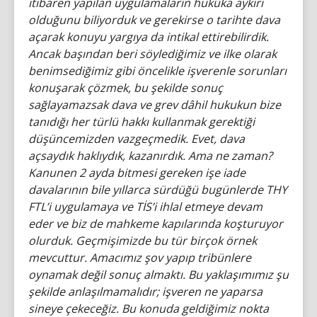
itibaren yapılan uygulamaların hukuka aykırı
olduğunu biliyorduk ve gerekirse o tarihte dava
açarak konuyu yargıya da intikal ettirebilirdik.
Ancak başından beri söylediğimiz ve ilke olarak
benimsediğimiz gibi öncelikle işverenle sorunları
konuşarak çözmek, bu şekilde sonuç
sağlayamazsak dava ve grev dâhil hukukun bize
tanıdığı her türlü hakkı kullanmak gerektiği
düşüncemizden vazgeçmedik. Evet, dava
açsaydık haklıydık, kazanırdık. Ama ne zaman?
Kanunen 2 ayda bitmesi gereken işe iade
davalarının bile yıllarca sürdüğü bugünlerde THY
FTL’i uygulamaya ve TİS’i ihlal etmeye devam
eder ve biz de mahkeme kapılarında koşturuyor
olurduk. Geçmişimizde bu tür birçok örnek
mevcuttur. Amacımız şov yapıp tribünlere
oynamak değil sonuç almaktı. Bu yaklaşımımız şu
şekilde anlaşılmamalıdır; işveren ne yaparsa
sineye çekeceğiz. Bu konuda geldiğimiz nokta