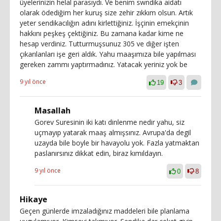
üyelerinizin helal parasıydı. Ve benim swndika aidatı
olarak ödediğim her kuruş size zehir zıkkım olsun. Artık
yeter sendikacılığın adını kirlettiğiniz. İşçinin emekçinin
hakkını peşkeş çektiğiniz. Bu zamana kadar kime ne
hesap verdiniz. Tutturmuşsunuz 305 ve diğer işten
çıkarılanları işe geri aldık. Yahu maaşımıza bile yapılması
gereken zammı yaptırmadınız. Yatacak yeriniz yok be
9 yıl önce
19
3
Masallah
Gorev Suresinin iki katı dinlenme nedir yahu, siz
uçmayıp yatarak maaş almışsınız. Avrupa'da degil
uzayda bile boyle bir havayolu yok. Fazla yatmaktan
paslanırsınız dikkat edin, biraz kımıldayın.
9 yıl önce
0
8
Hikaye
Geçen günlerde imzaladığınız maddeleri bile planlama