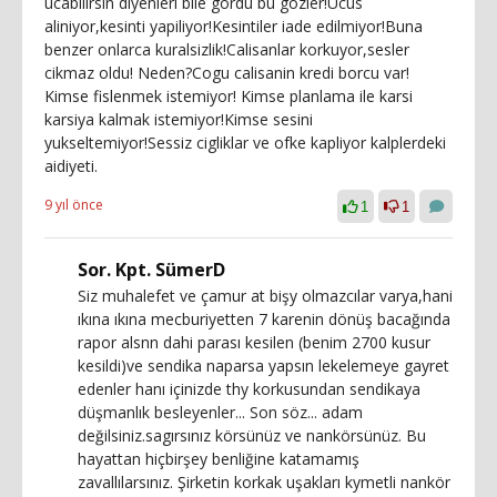
ucabilirsin diyenleri bile gordu bu gozler!Ucus
aliniyor,kesinti yapiliyor!Kesintiler iade edilmiyor!Buna
benzer onlarca kuralsizlik!Calisanlar korkuyor,sesler
cikmaz oldu! Neden?Cogu calisanin kredi borcu var!
Kimse fislenmek istemiyor! Kimse planlama ile karsi
karsiya kalmak istemiyor!Kimse sesini
yukseltemiyor!Sessiz cigliklar ve ofke kapliyor kalplerdeki
aidiyeti.
9 yıl önce
1
1
Sor. Kpt. SümerD
Siz muhalefet ve çamur at bişy olmazcılar varya,hani
ıkına ıkına mecburiyetten 7 karenin dönüş bacağında
rapor alsnn dahi parası kesilen (benim 2700 kusur
kesildi)ve sendika naparsa yapsın lekelemeye gayret
edenler hanı içinizde thy korkusundan sendikaya
düşmanlık besleyenler... Son söz... adam
değilsiniz.sagırsınız körsünüz ve nankörsünüz. Bu
hayattan hiçbirşey benliğine katamamış
zavallılarsınız. Şirketin korkak uşakları kymetli nankör