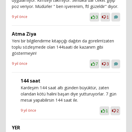
uygulamıyor. Kimseyi takmıyor. Sendika dar ceket giyip
poz veriyor. Müdürler " ben işverenim, ftl güzeldir" diyor.
9 yıl önce
3
1
Atma Ziya
Yeni bir bilgilendirme kitapçığı dağıtın da gorelim!zaten
toplu sözleşmede olan 144saati de kazanım gibi
göstermeyin!
9 yıl önce
7
3
144 saat
Kardeşim 144 saat altı günden büyüktür, zaten
olandan kötü halini başarı diye yutturuyorlar. 7 gün
mesai yapabilirsin 144 saat ile.
9 yıl önce
1
2
YER