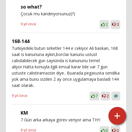
so what?
Çocuk mu kandırıyorsunuz(?)
9 yıl önce
1
3
168-144
Turkiyedeki butun sirketler 144 e cekiyor Ali baskan, 168
saat is kanununa aykiri,borclar kanunu ustust
calisilabilecek gun sayisinda is kanununu temel
aliyor.Hatta konuyla ilgili emsal karar bile var 7 gun
ustuste calistiramazsin diye.. Buarada pegasusta sendika
yok ama bunu sizden 2 ay once uygulamaya basladi 144
saat olarak..
9 yıl önce
7
2
KM
7 Gün arka arkaya görev veriyor ama THY.
9 yıl önce
0
0