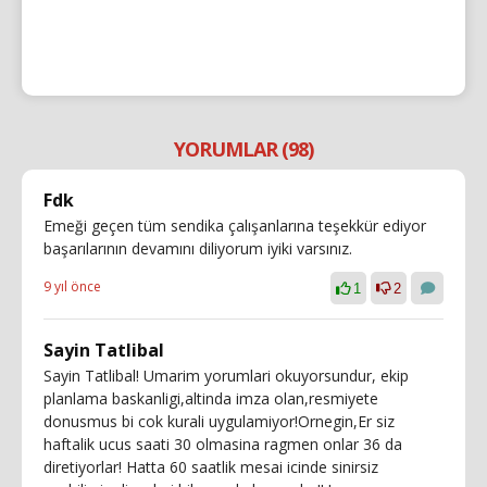
YORUMLAR (98)
Fdk
Emeği geçen tüm sendika çalışanlarına teşekkür ediyor
başarılarının devamını diliyorum iyiki varsınız.
9 yıl önce
1
2
Sayin Tatlibal
Sayin Tatlibal! Umarim yorumlari okuyorsundur, ekip
planlama baskanligi,altinda imza olan,resmiyete
donusmus bi cok kurali uygulamiyor!Ornegin,Er siz
haftalik ucus saati 30 olmasina ragmen onlar 36 da
diretiyorlar! Hatta 60 saatlik mesai icinde sinirsiz