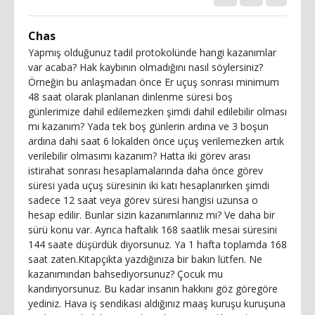
Chas
Yapmış olduğunuz tadil protokolünde hangi kazanımlar
var acaba? Hak kaybının olmadığını nasıl söylersiniz?
Örneğin bu anlaşmadan önce Er uçuş sonrası minimum
48 saat olarak planlanan dinlenme süresi boş
günlerimize dahil edilemezken şimdi dahil edilebilir olması
mı kazanım? Yada tek boş günlerin ardına ve 3 boşun
ardına dahi saat 6 lokalden önce uçuş verilemezken artık
verilebilir olmasımı kazanım? Hatta iki görev arası
istirahat sonrası hesaplamalarında daha önce görev
süresi yada uçuş süresinin iki katı hesaplanırken şimdi
sadece 12 saat veya görev süresi hangisi uzunsa o
hesap edilir. Bunlar sizin kazanımlarınız mı? Ve daha bir
sürü konu var. Ayrıca haftalık 168 saatlik mesai süresini
144 saate düşürdük diyorsunuz. Ya 1 hafta toplamda 168
saat zaten.Kitapçıkta yazdığınıza bir bakın lütfen. Ne
kazanımından bahsediyorsunuz? Çocuk mu
kandırıyorsunuz. Bu kadar insanın hakkını göz göregöre
yediniz. Hava iş sendikası aldığınız maaş kuruşu kuruşuna