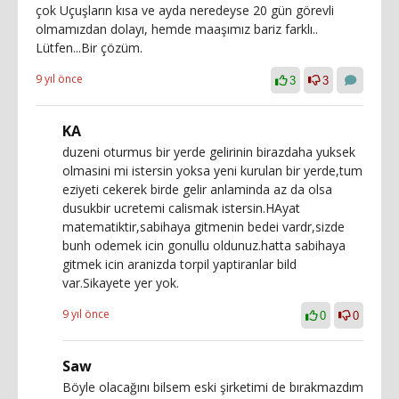
çok Uçuşların kısa ve ayda neredeyse 20 gün görevli
olmamızdan dolayı, hemde maaşımız bariz farklı..
Lütfen...Bir çözüm.
9 yıl önce
3
3
KA
duzeni oturmus bir yerde gelirinin birazdaha yuksek
olmasini mi istersin yoksa yeni kurulan bir yerde,tum
eziyeti cekerek birde gelir anlaminda az da olsa
dusukbir ucretemi calismak istersin.HAyat
matematiktir,sabihaya gitmenin bedei vardr,sizde
bunh odemek icin gonullu oldunuz.hatta sabihaya
gitmek icin aranizda torpil yaptiranlar bild
var.Sikayete yer yok.
9 yıl önce
0
0
Saw
Böyle olacağını bilsem eski şirketimi de bırakmazdım