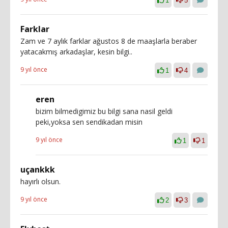
1
5
Farklar
Zam ve 7 aylık farklar ağustos 8 de maaşlarla beraber
yatacakmış arkadaşlar, kesin bilgi..
9 yıl önce
1
4
eren
bizim bilmedigimiz bu bilgi sana nasil geldi
peki,yoksa sen sendikadan misin
9 yıl önce
1
1
uçankkk
hayırlı olsun.
9 yıl önce
2
3