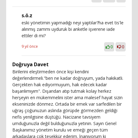
s.ö.z
eski yönetimin yapmadığı neyi yaptılar?ha evet tis'le
alınmış zammı uyduruk bi anketle işverene iade
ettiler di mi?
9 yıl önce
0
0
Doğruya Davet
Birilerini eleştirmeden önce kişi kendini
değerlendirmeli."ben ne kadar doğruyum, yada hakikatli.
Gerçekten hak ediyormuyum, hak edecek kadar
başarılımıyım". Dışarıdan atıp tutmak kolay herkez
herşeyin en mükemmelini ister ama malesef hayat sizin
ekseninizde dönmez. Ortada bir emek var sarfedilen bir
uğraş çoğunuzun aslında görüpde görmezden geldiği
nefis yenilgisine düştüğü. Nacizane tavsiyem
umduğunuzla değil bulduğunuzla yetinin. Sayın Genel
Başkanımız yönetim kurulu ve emeği geçen tüm
arkadaşlara çok teşekkür ederim. İnanıyorum ki