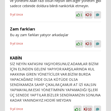
ve yönetimi Allah razı olsun hepsin den.diger yönetim gibi
sadece cebinide doldura bilirdi nankörlük etmeyin.
9 yıl önce
1
9
Zam farkları
Bu ay zam farkları yatıyor arkadaşlar
9 yıl önce
2
3
KABİN
SİZ NEYİN KAFASINI YAŞIYORSUNUZ.ADAMLAR BİZİM
İÇİN ELİNDEN GELENİ YAPIYOR.KARŞILARINDA KUL
HAKKINA GİREN YÖNETİCİLER VAR.BİZİM BURDA
YAPACAĞIMIZ İYİDE OLSA KÖTÜDE OLSA
SENDİKAMIZA SAHİP ÇIKALIM.ÇAMUR AT İZİ KALSIN
YAPMAYALIM.ESKİ YÖNETİMİNİN YAPAMADIĞI İŞLERİ
ÜÇ SENEDE YAPTILAR.BİZLER SENDİKAMIZIN SONUNA
KADAR YANINDAYIZ.HODRİ MEYDAN
9 yıl önce
1
10