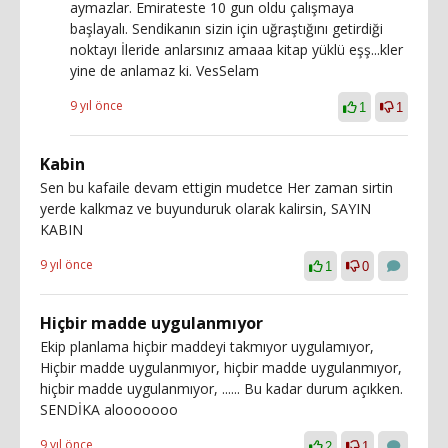
aymazlar. Emirateste 10 gun oldu çalışmaya
başlayalı. Sendikanın sizin için uğraştığını getirdiği
noktayı İleride anlarsınız amaaa kitap yüklü eşş...kler
yine de anlamaz ki. VesSelam
9 yıl önce
1
1
Kabin
Sen bu kafaile devam ettigin mudetce Her zaman sirtin
yerde kalkmaz ve buyunduruk olarak kalirsin, SAYIN
KABIN
9 yıl önce
1
0
Hiçbir madde uygulanmıyor
Ekip planlama hiçbir maddeyi takmıyor uygulamıyor,
Hiçbir madde uygulanmıyor, hiçbir madde uygulanmıyor,
hiçbir madde uygulanmıyor, ...... Bu kadar durum açıkken.
SENDİKA alooooooo
9 yıl önce
2
1