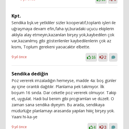
Kpt.
Sendika bşk.ve yetkililer sizler kooperatif,toplantı işleri ile
uğraşmaya devam efin,faha iyi,buradaki uçucu ekiplerin
aklıyla alay etmeyin,kazanılan birşey yok,kaybedilen çok
var,kazanılmış gibi gösterilenler kaybedilenlerin çok az
kısmı, Toplum gerekeni yaoacaktır elbette.
9 yıl önce
16
2
Sendika dediğin
Poz vererek imzaladığın herneyse, madde 4a: boş günler
ay içine orantılı dağıtılır. Planlama pek takmıyor. İlk
boşum 16 sında. Dar ceketle poz vererek olmuyor. Takip
et, uygulat. Hadi bul benim gibi programları ve düzelt. O
zaman sana sendika diyeyim. Bu arada, sendikaya
müdürlüğe planlamayı arasanda yapılan hiiiiç birşey yok.
Yaani hi-ka-ye
9 yıl önce
4
3