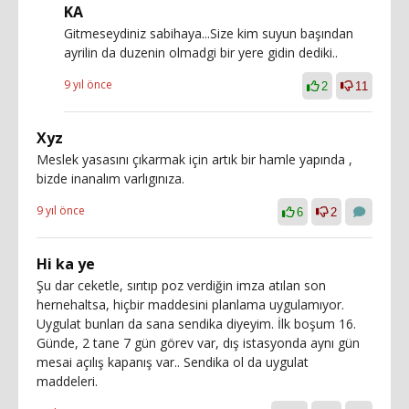
KA
Gitmeseydiniz sabihaya...Size kim suyun başından
ayrilin da duzenin olmadgi bir yere gidin dediki..
9 yıl önce
2
11
Xyz
Meslek yasasını çıkarmak için artık bir hamle yapında ,
bizde inanalım varlıgınıza.
9 yıl önce
6
2
Hi ka ye
Şu dar ceketle, sırıtıp poz verdiğin imza atılan son
hernehaltsa, hiçbir maddesini planlama uygulamıyor.
Uygulat bunları da sana sendika diyeyim. İlk boşum 16.
Günde, 2 tane 7 gün görev var, dış istasyonda aynı gün
mesai açılış kapanış var.. Sendika ol da uygulat
maddeleri.