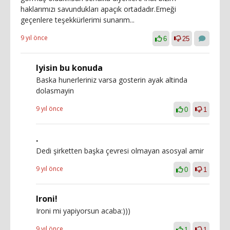
haklarımızı savundukları apaçık ortadadır.Emeği
geçenlere teşekkürlerimi sunarım...
9 yıl önce
6
25
Iyisin bu konuda
Baska hunerleriniz varsa gosterin ayak altinda
dolasmayin
9 yıl önce
0
1
.
Dedi şirketten başka çevresi olmayan asosyal amir
9 yıl önce
0
1
Ironi!
Ironi mi yapiyorsun acaba:)))
9 yıl önce
1
1