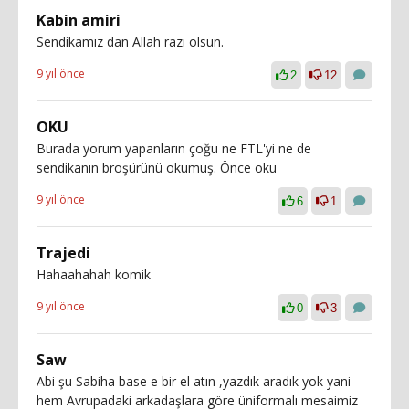
Kabin amiri
Sendikamız dan Allah razı olsun.
9 yıl önce
2
12
OKU
Burada yorum yapanların çoğu ne FTL'yi ne de
sendikanın broşürünü okumuş. Önce oku
9 yıl önce
6
1
Trajedi
Hahaahahah komik
9 yıl önce
0
3
Saw
Abi şu Sabiha base e bir el atın ,yazdık aradık yok yani
hem Avrupadaki arkadaşlara göre üniformalı mesaimiz