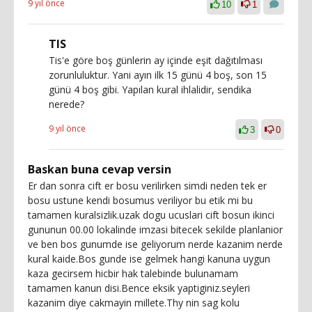
9 yıl önce
10
1
TIS
Tis'e göre boş günlerin ay içinde eşit dağıtılması
zorunluluktur. Yani ayın ilk 15 günü 4 boş, son 15
günü 4 boş gibi. Yapılan kural ihlalidir, sendika
nerede?
9 yıl önce
3
0
Baskan buna cevap versin
Er dan sonra cift er bosu verilirken simdi neden tek er
bosu ustune kendi bosumus veriliyor bu etik mi bu
tamamen kuralsizlik.uzak dogu ucuslari cift bosun ikinci
gununun 00.00 lokalinde imzasi bitecek sekilde planlanior
ve ben bos gunumde ise geliyorum nerde kazanim nerde
kural kaide.Bos gunde ise gelmek hangi kanuna uygun
kaza gecirsem hicbir hak talebinde bulunamam
tamamen kanun disi.Bence eksik yaptiginiz.seyleri
kazanim diye cakmayin millete.Thy nin sag kolu