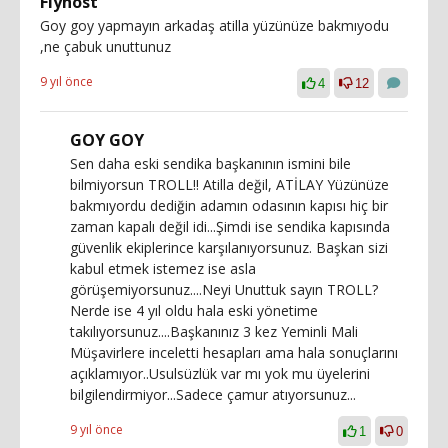
Flyhost
Goy goy yapmayın arkadaş atilla yüzünüze bakmıyodu
,ne çabuk unuttunuz
9 yıl önce
4
12
GOY GOY
Sen daha eski sendika başkanının ismini bile
bilmiyorsun TROLL!! Atilla değil, ATİLAY Yüzünüze
bakmıyordu dediğin adamın odasının kapısı hiç bir
zaman kapalı değil idi...Şimdi ise sendika kapısında
güvenlik ekiplerince karşılanıyorsunuz. Başkan sizi
kabul etmek istemez ise asla
görüşemiyorsunuz....Neyi Unuttuk sayın TROLL?
Nerde ise 4 yıl oldu hala eski yönetime
takılıyorsunuz....Başkanınız 3 kez Yeminli Mali
Müşavirlere inceletti hesapları ama hala sonuçlarını
açıklamıyor..Usulsüzlük var mı yok mu üyelerini
bilgilendirmiyor...Sadece çamur atıyorsunuz...
9 yıl önce
1
0