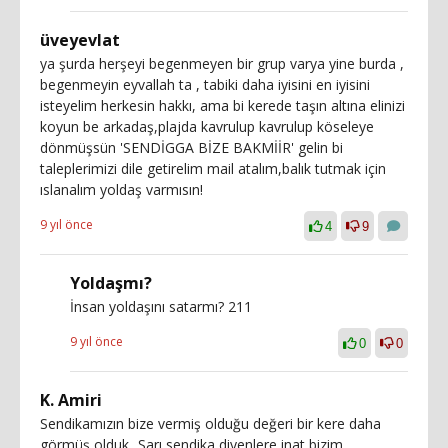
üveyevlat
ya şurda herşeyi begenmeyen bir grup varya yine burda ,
begenmeyin eyvallah ta , tabiki daha iyisini en iyisini
isteyelim herkesin hakkı, ama bi kerede taşın altına elinizi
koyun be arkadaş,plajda kavrulup kavrulup köseleye
dönmüşsün 'SENDİGGA BİZE BAKMİİR' gelin bi
taleplerimizi dile getirelim mail atalım,balık tutmak için
ıslanalım yoldaş varmısın!
9 yıl önce
4
9
Yoldaşmı?
İnsan yoldaşını satarmı? 211
9 yıl önce
0
0
K. Amiri
Sendikamızın bize vermiş olduğu değeri bir kere daha
görmüş olduk...Sarı sendika diyenlere inat bizim