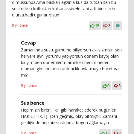
olmussunuz.Ama baskan agzinla kus da tutsan sen bu
secimde o koltuktan kalkacaksin.He tabi adil birr secim
olursa.hadi ugurlar olsun
9 yıl önce
15
3
Cevap
Zamaninda sustugumu ne biliyorsun akilsizmisin sen
heryere ayni yorumu yapiyorsun donem kaybj olan
biriyim ben donemlerim amirken benim neden
olamadigimi anlarsin acik ackk anlatmaya hacet var
mi?
9 yıl önce
0
3
Sus bence
Hepimizin birer ... kılı gibi haraket ederek bugünleri
HAK ETTİK. İş işten geçmiş, olay bitmiştir. Zamanı
geldiğinde hepiniz sustunuz, bugün ağlamayın.
9 yıl önce
13
3