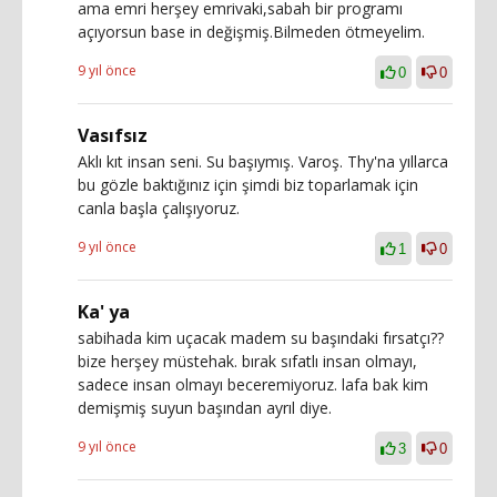
ama emri herşey emrivaki,sabah bir programı
açıyorsun base in değişmiş.Bilmeden ötmeyelim.
9 yıl önce
0
0
Vasıfsız
Aklı kıt insan seni. Su başıymış. Varoş. Thy'na yıllarca
bu gözle baktığınız için şimdi biz toparlamak için
canla başla çalışıyoruz.
9 yıl önce
1
0
Ka' ya
sabihada kim uçacak madem su başındaki fırsatçı??
bize herşey müstehak. bırak sıfatlı insan olmayı,
sadece insan olmayı beceremiyoruz. lafa bak kim
demişmiş suyun başından ayrıl diye.
9 yıl önce
3
0