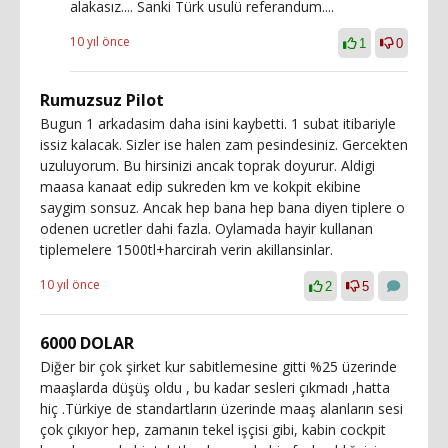
alakasız.... Sanki Türk usulü referandum....
10 yıl önce
1
0
Rumuzsuz Pilot
Bugun 1 arkadasim daha isini kaybetti. 1 subat itibariyle
issiz kalacak. Sizler ise halen zam pesindesiniz. Gercekten
uzuluyorum. Bu hirsinizi ancak toprak doyurur. Aldigi
maasa kanaat edip sukreden km ve kokpit ekibine
saygim sonsuz. Ancak hep bana hep bana diyen tiplere o
odenen ucretler dahi fazla. Oylamada hayir kullanan
tiplemelere 1500tl+harcirah verin akillansinlar.
10 yıl önce
2
5
6000 DOLAR
Diğer bir çok şirket kur sabitlemesine gitti %25 üzerinde
maaşlarda düşüş oldu , bu kadar sesleri çıkmadı ,hatta
hiç .Türkiye de standartların üzerinde maaş alanların sesi
çok çıkıyor hep, zamanın tekel işçisi gibi, kabin cockpit