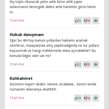
thy toplu cikaracak yeter artik bitsin artik yapin
anlasmanizi destegide aldinz artik harekete gecin bitirin
isi.
10 yıl önce
5
0
Hukuk danışmanı
Eğer bu 464 kişi kanuni yollardan haklarını aramak
isterlerse, maaşlarında artış yapılmadığında ne tür yollara
başvurmalı ve hangi mahkemede dava açmalıdırlar? Bu
konuda bilgisi olan var mı?
10 yıl önce
2
0
Kolikahmet
Bennnnn hayırrr dedim. Neeee olcakkkkk... benim kimlik
numaram Alamanya ahahhhh
10 yıl önce
0
4