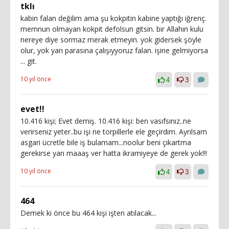
tklı
kabin falan değilim ama şu kokpitin kabine yaptığı iğrenç.
memnun olmayan kokpit defolsun gitsin. bir Allahın kulu
nereye diye sormaz merak etmeyin. yok gidersek şöyle
olur, yok yarı parasına çalışıyyoruz falan. işine gelmiyorsa
... git.
10 yıl önce
4
3
evet!!
10.416 kişi; Evet demiş. 10.416 kişi: ben vasıfsınız..ne
verirseniz yeter..bu işi ne torpillerle ele geçirdim. Ayrılsam
asgari ücretle bile iş bulamam...noolur beni çıkartma
gerekirse yarı maaaş ver hatta ikramiyeye de gerek yok!!!
10 yıl önce
4
3
464
Demek ki önce bu 464 kişi işten atılacak...