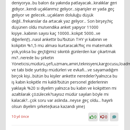
deniyorya...bu balon da yakında patlayacak...kiralıklar geri
gidiyor...kendi uçaklarımız geliyor...siparişler er yada geç
geliyor ve gelecek...uçakların doluluğu düşük
değil...frekanslar da artacak yaz geliyor... Son birşey;hiç
düşünen oldu mu!sendika anket yapıyor 11000
kişiye...kabinin sayısı kaç 10000...kokpit 5000...ve
diğerleri(!)...nasıl ankettir bu?bütün THY yi kabinin ve
kokpitin %1,5 mü alması kurtaracak?hiç mi matematik
yok,yoksa bu geçtiğimiz sıkıntılı günlerden kar çıkartmak
mı?...nerede bu şirketin
Yöneticisi,müdürü,şefi,uzmanı,amiri,teknisyeni,kargocusu,loadm
ve tabi bide yurtdışı müdürleri ve evkafı....ve sayamadığım
birçok kişi...bütün bu kişiler ankette neredeler?yalnızca bu
iş kabin kokpitle mi kaldı?bütün personel giderlerinin
yaklaşık %20 si diyelim yalnızca bu kabin ve kokpitten mi
azaltılarak çözülecek?sayısız müdür sayıları böyle mi
kalacak?...çok soru var aslında...neyse geç oldu... hayırlı
olsun diyelim şirkete(kasa kazandı yine)
10 yıl önce
0
0