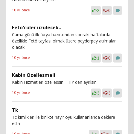
10 yıl önce
2
0
Fetö'cüler üzülecek..
Cuma günü ilk furya hazır,ondan sonraki haftalarda
özellikle Fetö tayfası olmak üzere peyderpey atılmalar
olacak
10 yıl önce
1
0
Kabin Ozellesmeli
Kabin Hizmetleri ozellessin, THY den ayrilsin.
10 yıl önce
3
3
Tk
Tc kimlikleri ile birlikte hayır oyu kullananlarıda deklere
edin
10 yıl önce