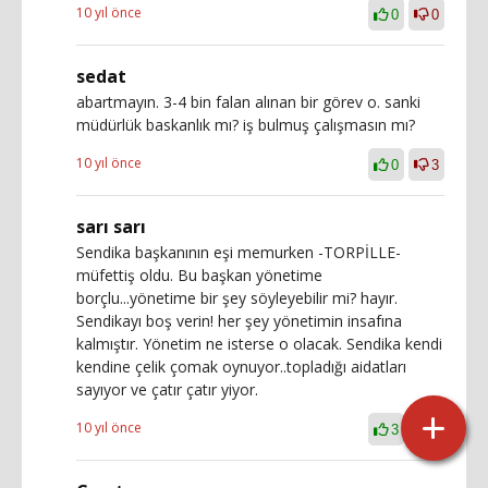
10 yıl önce
0
0
sedat
abartmayın. 3-4 bin falan alınan bir görev o. sanki
müdürlük baskanlık mı? iş bulmuş çalışmasın mı?
10 yıl önce
0
3
sarı sarı
Sendika başkanının eşi memurken -TORPİLLE-
müfettiş oldu. Bu başkan yönetime
borçlu...yönetime bir şey söyleyebilir mi? hayır.
Sendikayı boş verin! her şey yönetimin insafına
kalmıştır. Yönetim ne isterse o olacak. Sendika kendi
kendine çelik çomak oynuyor..topladığı aidatları
sayıyor ve çatır çatır yiyor.
10 yıl önce
3
0