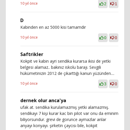
10 yıl önce
2
1
D
Kabinden en az 5000 kisi tamamdir
10 yıl önce
0
0
Saftrikler
Kokpit ve kabin ayri sendika kurarsa ikisi de yetki
belgesi alamaz.. bakınız iskolu barajı. Sevgili
hükümetinizin 2012 de çıkarttığı kanun yüzünden....
10 yıl önce
3
0
dernek olur anca'ya
ufak at. sendika kurulamazmış yetki alamazmış.
sendikayı 7 kişi kurar kac bin pilot var onu da eminim
biliyorsundur. grevi de gorunce aymazlar anlar
anyayı konyayı. şirketin çaycısı bile, kokpit