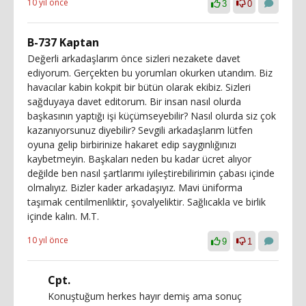
10 yıl önce
3
0
B-737 Kaptan
Değerli arkadaşlarım önce sizleri nezakete davet
ediyorum. Gerçekten bu yorumları okurken utandım. Biz
havacılar kabin kokpit bir bütün olarak ekibiz. Sizleri
sağduyaya davet editorum. Bir insan nasıl olurda
başkasının yaptığı işi küçümseyebilir? Nasıl olurda siz çok
kazanıyorsunuz diyebilir? Sevgili arkadaşlarım lütfen
oyuna gelip birbirinize hakaret edip saygınlığınızı
kaybetmeyin. Başkaları neden bu kadar ücret alıyor
değilde ben nasıl şartlarımı iyileştirebilirimin çabası içinde
olmalıyız. Bizler kader arkadaşıyız. Mavi üniforma
taşımak centilmenliktir, şovalyeliktir. Sağlıcakla ve birlik
içinde kalın. M.T.
10 yıl önce
9
1
Cpt.
Konuştuğum herkes hayır demiş ama sonuç