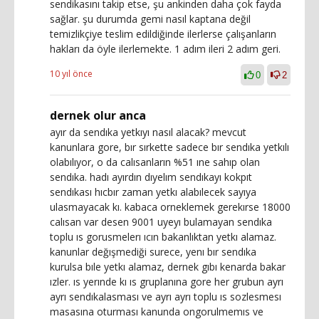
sendikasını takip etse, şu ankinden daha çok fayda
sağlar. şu durumda gemi nasıl kaptana değil
temizlikçiye teslim edildiğinde ilerlerse çalışanların
hakları da öyle ilerlemekte. 1 adım ileri 2 adım geri.
10 yıl önce
0
2
dernek olur anca
ayır da sendıka yetkıyı nasıl alacak? mevcut
kanunlara gore, bır sırkette sadece bır sendıka yetkılı
olabılıyor, o da calısanların %51 ıne sahıp olan
sendıka. hadı ayırdın dıyelım sendıkayı kokpıt
sendıkası hıcbır zaman yetkı alabılecek sayıya
ulasmayacak kı. kabaca orneklemek gerekırse 18000
calısan var desen 9001 uyeyı bulamayan sendıka
toplu ıs gorusmelerı ıcın bakanlıktan yetkı alamaz.
kanunlar değışmediği surece, yenı bır sendıka
kurulsa bıle yetkı alamaz, dernek gıbı kenarda bakar
ızler. ıs yerınde kı ıs gruplanına gore her grubun ayrı
ayrı sendıkalasması ve ayrı ayrı toplu ıs sozlesmesı
masasına oturması kanunda ongorulmemıs ve