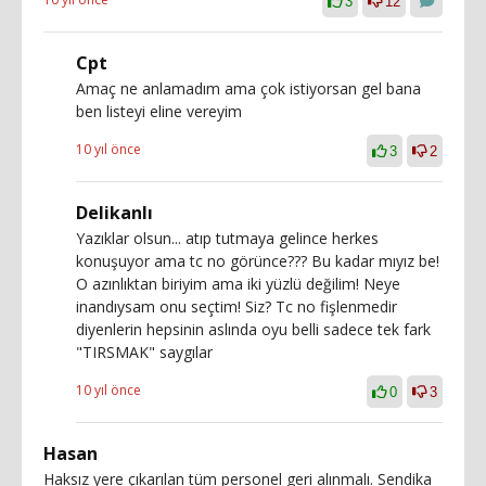
3
12
Cpt
Amaç ne anlamadım ama çok istiyorsan gel bana
ben listeyi eline vereyim
10 yıl önce
3
2
Delikanlı
Yazıklar olsun... atıp tutmaya gelince herkes
konuşuyor ama tc no görünce??? Bu kadar mıyız be!
O azınlıktan biriyim ama iki yüzlü değilim! Neye
inandıysam onu seçtim! Siz? Tc no fişlenmedir
diyenlerin hepsinin aslında oyu belli sadece tek fark
"TIRSMAK" saygılar
10 yıl önce
0
3
Hasan
Haksız yere çıkarılan tüm personel geri alınmalı. Sendika