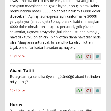
kıyaslamasıda bir tek thy de var , kabin fazla aldığı için ,
cockpitin maaşlarına da göz dikiyor , sonuç olarak kabin
memurlarının maaşı 5000 dolar olsa hakkımız 6000 dolar
diyecekler . Aynı işi Sunexpress aynı üniforma ile 3000tl
ye yaptırıyor (anadolujet).Sonuç olarak, kabinin maaşları
6000 dolar olmalı , onlar uçucu personel, gök yüzünü
seviyorlar, uçmayı seviyorlar ,bulutların üstünde olmayı ,
havacılık tutku onlar için , bir pilottan daha havacılar nede
olsa Maaşlarını arttıracak bir sendika kurulsun lütfen.
Uçak bile onlar kadar havadan uçmuyor .
10 yıl önce
2
3
Abant Tatili
Bu açıklamayı sendika üyeleri götürdüğü abant tatilinden
mi yapmış?
10 yıl önce
5
1
Husus
211 kişinin iş akitleri fesh edilince en önem verdiğiniz