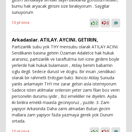
bumu hak aryacak girisini size birakiyorum . Saygilar
sunuyorum
10 yıl önce
2
0
Arkadaslar. ATILAY. AYCINI. GETIRIN,
Partizanlik subu yok THY mensubu olarak ATILAY ACINI.
Sendikanin basina getirin Ozaman Adaletce hak hukuk
ararsiniz, partizanlik ve taraftutma Isin icine girdimi boyle
yerlerde hak hukuk bulamasin , Atilay benim babamin
oglu degil. Sedece durust ve dogru. Bir insan ,sendikaci
olarak bir rahmetli Erdogan balci. Ikincisi Atilay Sunuda
yanlis anlamayin THY me zarar gelsin asla istemiyorum
Sadece isten atilmalar onlensin yeter zami filan bos verin
personelin durumu iyidir , Biz emekliler ne diyelim. Ayda
iki binlira emekli maasla geciniyoruz , yuzde. 3. Zam
yapiyor Arkasinda Daha zami almadan Butun gecim
mallara zam yapiyor fazla yazmaya gerek yok Durum
ortada.
10 yıl önce
0
0