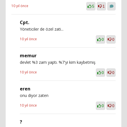
10 yıl önce
5
1
Cpt.
Yöneticiler de özel zati...
10 yıl önce
0
0
memur
devlet %3 zam yaptı. %7'yi kim kaybetmiş
10 yıl önce
0
0
eren
onu diyor zaten
10 yıl önce
0
0
?