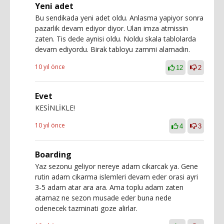
Yeni adet
Bu sendikada yeni adet oldu. Anlasma yapiyor sonra
pazarlik devam ediyor diyor. Ulan imza atmissin
zaten. Tis dede aynisi oldu. Noldu skala tablolarda
devam ediyordu. Birak tabloyu zammi alamadin.
10 yıl önce
12
2
Evet
KESİNLİKLE!
10 yıl önce
4
3
Boarding
Yaz sezonu geliyor nereye adam cikarcak ya. Gene
rutin adam cikarma islemleri devam eder orasi ayri
3-5 adam atar ara ara. Ama toplu adam zaten
atamaz ne sezon musade eder buna nede
odenecek tazminati goze alirlar.