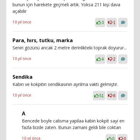
bunun için harekete geçmeli artık. Yoksa 211 kişi dava
açabilir
10 yıl önce
3
1
Para, hırs, tutku, marka
Senin gözünü ancak 2 metre derinlikteki toprak doyurur...
10 yıl önce
4
2
Sendika
Kabin ve kokpitin sendikasının ayrılma vakti gelmiştir.
10 yıl önce
51
8
A
Bencede boyle calisma yapilaa kabin kokpit sayi en
fazla bizde zaten. Bunun zamani geldi bile coktan
10 yıl önce
0
0