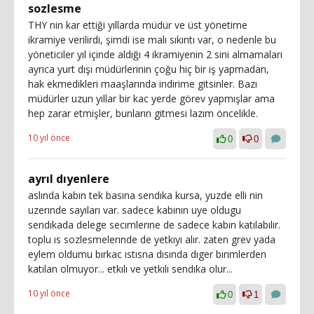
sozlesme
THY nin kar ettiği yıllarda müdür ve üst yönetime
ikramiye verilirdi, şimdi ise malı sıkıntı var, o nedenle bu
yöneticiler yıl içinde aldığı 4 ikramiyenin 2 sini almamaları
ayrıca yurt dışı müdürlerinin çoğu hiç bir iş yapmadan,
hak ekmedikleri maaşlarında indirime gitsinler. Bazı
müdürler uzun yıllar bir kac yerde görev yapmışlar ama
hep zarar etmişler, bunların gitmesi lazım öncelikle.
10 yıl önce
0
0
ayrıl dıyenlere
aslında kabın tek basına sendıka kursa, yuzde elli nin
uzerınde sayıları var. sadece kabının uye oldugu
sendıkada delege secımlerıne de sadece kabın katılabılır.
toplu ıs sozlesmelerınde de yetkıyı alır. zaten grev yada
eylem oldumu bırkac ıstısna dısında dıger bırımlerden
katılan olmuyor... etkılı ve yetkılı sendıka olur...
10 yıl önce
0
1