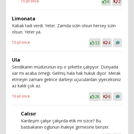
10 yıl önce
6
2
Limonata
Kabak tadi verdi. Yeter. Zamda sizin olsun hersey sizin
olsun. Yeter ya.
10 yıl önce
13
4
Ula
Sendikanın müdürünün eşi o şirkette çalışıyor. Dünyada
var mı acaba örneği. Gelmiş hala hak hukuk diyor. Merak
etmeyin zamanı gelince darbeyi uçuculardan yiyeceksiniz
az kaldı çok az.
10 yıl önce
26
6
Calısır
Kardeşim çalışır çalışırda etik mi sizce? Bu
basbakanın oglunun ihaleye girmesine benzer.