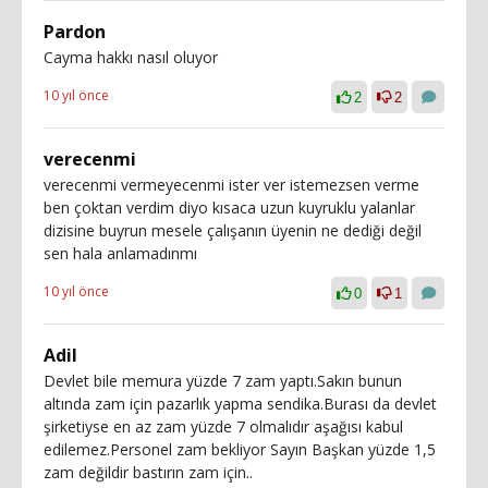
Pardon
Cayma hakkı nasıl oluyor
10 yıl önce
2
2
verecenmi
verecenmi vermeyecenmi ister ver istemezsen verme
ben çoktan verdim diyo kısaca uzun kuyruklu yalanlar
dizisine buyrun mesele çalışanın üyenin ne dediği değil
sen hala anlamadınmı
10 yıl önce
0
1
Adil
Devlet bile memura yüzde 7 zam yaptı.Sakın bunun
altında zam için pazarlık yapma sendika.Burası da devlet
şirketiyse en az zam yüzde 7 olmalıdır aşağısı kabul
edilemez.Personel zam bekliyor Sayın Başkan yüzde 1,5
zam değildir bastırın zam için..