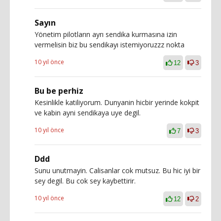
Sayın
Yönetim pilotların ayrı sendika kurmasına izin
vermelisin biz bu sendikayı istemiyoruzzz nokta
10 yıl önce
12
3
Bu be perhiz
Kesinlikle katiliyorum. Dunyanin hicbir yerinde kokpit
ve kabin ayni sendikaya uye degil.
10 yıl önce
7
3
Ddd
Sunu unutmayin. Calisanlar cok mutsuz. Bu hic iyi bir
sey degil. Bu cok sey kaybettirir.
10 yıl önce
12
2