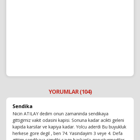
YORUMLAR (104)
Sendika
Nicin ATILAY dedim onun zamaninda sendikaya
gittigimiz vakit odasini kapisi. Sonuna kadar acikti geleni
kapida karsilar ve kapiya kadar. Yolcu aderdi Bu buyukluk
herkese gore degil , ben 74. Yasindayim 3 veye 4. Defa
gittim sendikaya simdiki sayin baskanla gorusturmediler,