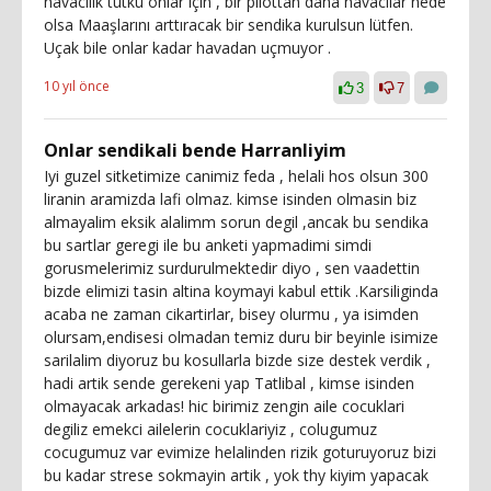
havacılık tutku onlar için , bir pilottan daha havacılar nede
olsa Maaşlarını arttıracak bir sendika kurulsun lütfen.
Uçak bile onlar kadar havadan uçmuyor .
10 yıl önce
3
7
Onlar sendikali bende Harranliyim
Iyi guzel sitketimize canimiz feda , helali hos olsun 300
liranin aramizda lafi olmaz. kimse isinden olmasin biz
almayalim eksik alalimm sorun degil ,ancak bu sendika
bu sartlar geregi ile bu anketi yapmadimi simdi
gorusmelerimiz surdurulmektedir diyo , sen vaadettin
bizde elimizi tasin altina koymayi kabul ettik .Karsiliginda
acaba ne zaman cikartirlar, bisey olurmu , ya isimden
olursam,endisesi olmadan temiz duru bir beyinle isimize
sarilalim diyoruz bu kosullarla bizde size destek verdik ,
hadi artik sende gerekeni yap Tatlibal , kimse isinden
olmayacak arkadas! hic birimiz zengin aile cocuklari
degiliz emekci ailelerin cocuklariyiz , colugumuz
cocugumuz var evimize helalinden rizik goturuyoruz bizi
bu kadar strese sokmayin artik , yok thy kiyim yapacak