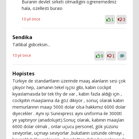
Buranin devlet sirketi olmadigini ogrenemediniz
hala, ozellesti burasi
10 yıl önce
1
3
Sendika
Tatlibal gidiceksin...
10 yıl önce
9
1
Hopistes
Türkiye de standartların üzerinde maaş alanların sesi çok
çıkıyor hep, zamanın tekel işçisi gibi, kabin cockpit
kıyaslamasıda bir tek thy de var , kabin fazla aldığı için ,
cockpitin maaşlarına da göz dikiyor , sonuç olarak kabin
memurlarının maaşı 5000 dolar olsa hakkımız 6000 dolar
diyecekler . Aynı işi Sunexpress aynı üniforma ile 3000tl
ye yaptırıyor (anadolujet).Sonuç olarak, kabinin maaşları
6000 dolar olmalı , onlar uçucu personel, gök yüzünü
seviyorlar, uçmayı seviyorlar ,bulutların üstünde olmayı ,