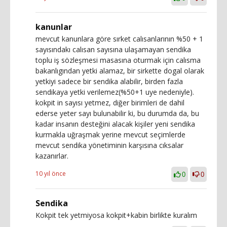
kanunlar
mevcut kanunlara göre sırket calısanlarının %50 + 1
sayısındakı calısan sayısına ulaşamayan sendika
toplu iş sözleşmesi masasına oturmak için calısma
bakanlıgından yetki alamaz, bir sirkette dogal olarak
yetkiyi sadece bir sendika alabilir, birden fazla
sendikaya yetki verilemez(%50+1 uye nedeniyle).
kokpit in sayısı yetmez, diğer birimleri de dahil
ederse yeter sayı bulunabilir ki, bu durumda da, bu
kadar insanın desteğini alacak kişiler yeni sendika
kurmakla uğraşmak yerine mevcut seçimlerde
mevcut sendika yönetiminin karşısına cıksalar
kazanırlar.
10 yıl önce
0
0
Sendika
Kokpit tek yetmiyosa kokpit+kabin birlikte kuralım