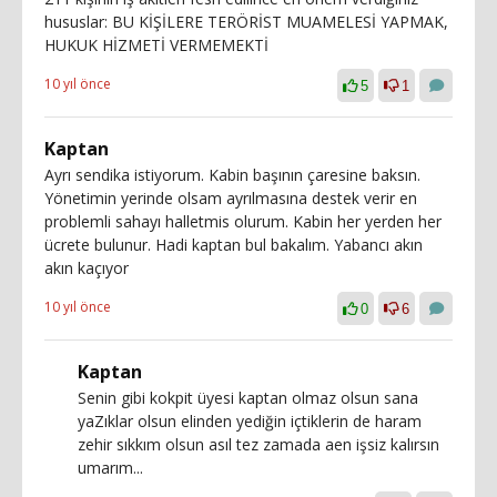
hususlar: BU KİŞİLERE TERÖRİST MUAMELESİ YAPMAK,
HUKUK HİZMETİ VERMEMEKTİ
10 yıl önce
5
1
Kaptan
Ayrı sendika istiyorum. Kabin başının çaresine baksın.
Yönetimin yerinde olsam ayrılmasına destek verir en
problemli sahayı halletmis olurum. Kabin her yerden her
ücrete bulunur. Hadi kaptan bul bakalım. Yabancı akın
akın kaçıyor
10 yıl önce
0
6
Kaptan
Senin gibi kokpit üyesi kaptan olmaz olsun sana
yaZıklar olsun elinden yediğin içtiklerin de haram
zehir sıkkım olsun asıl tez zamada aen işsiz kalırsın
umarım...