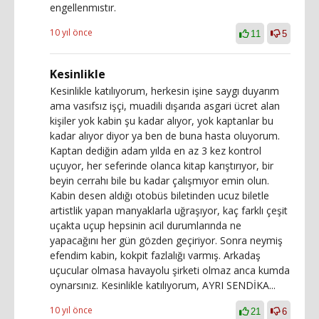
engellenmıstır.
10 yıl önce
11
5
Kesinlikle
Kesinlikle katılıyorum, herkesin işine saygı duyarım
ama vasıfsız işçi, muadili dışarıda asgari ücret alan
kişiler yok kabin şu kadar alıyor, yok kaptanlar bu
kadar alıyor diyor ya ben de buna hasta oluyorum.
Kaptan dediğin adam yılda en az 3 kez kontrol
uçuyor, her seferinde olanca kitap karıştırıyor, bir
beyin cerrahı bile bu kadar çalışmıyor emin olun.
Kabin desen aldığı otobüs biletinden ucuz biletle
artistlik yapan manyaklarla uğraşıyor, kaç farklı çeşit
uçakta uçup hepsinin acil durumlarında ne
yapacağını her gün gözden geçiriyor. Sonra neymiş
efendim kabin, kokpit fazlalığı varmış. Arkadaş
uçucular olmasa havayolu şirketi olmaz anca kumda
oynarsınız. Kesinlikle katılıyorum, AYRI SENDİKA...
10 yıl önce
21
6