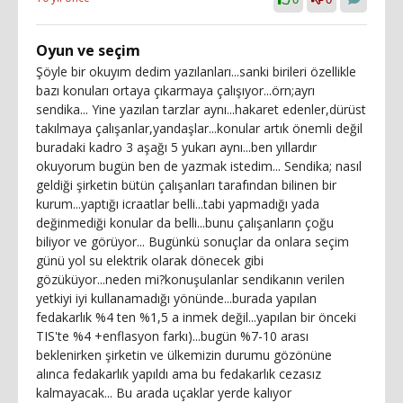
Oyun ve seçim
Şöyle bir okuyım dedim yazılanları...sanki birileri özellikle
bazı konuları ortaya çıkarmaya çalışıyor...örn;ayrı
sendika... Yine yazılan tarzlar aynı...hakaret edenler,dürüst
takılmaya çalışanlar,yandaşlar...konular artık önemli değil
buradaki kadro 3 aşağı 5 yukarı aynı...ben yıllardır
okuyorum bugün ben de yazmak istedim... Sendika; nasıl
geldiği şirketin bütün çalışanları tarafından bilinen bir
kurum...yaptığı icraatlar belli...tabi yapmadığı yada
değinmediği konular da belli...bunu çalışanların çoğu
biliyor ve görüyor... Bugünkü sonuçlar da onlara seçim
günü yol su elektrik olarak dönecek gibi
gözüküyor...neden mi?konuşulanlar sendikanın verilen
yetkiyi iyi kullanamadığı yönünde...burada yapılan
fedakarlık %4 ten %1,5 a inmek değil...yapılan bir önceki
TIS'te %4 +enflasyon farkı)...bugün %7-10 arası
beklenirken şirketin ve ülkemizin durumu gözönüne
alınca fedakarlık yapıldı ama bu fedakarlık cezasız
kalmayacak... Bu arada uçaklar yerde kalıyor