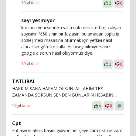
10 yıl önce
2
0
sayı yetmıyor
kursana yenı sendıka valla cok merak ettim, calışan
sayısının %50 sının bır fazlasını bulamadan toplu iş
sözleşmesi masasına oturmak için yetkiyi nasıl
alacaksın görelim valla. Hıcbısey bılmıyorsanız
google a sorun nasıl oluyormus dıye.
10 yıl önce
1
0
TATLIBAL
HAKKIM SANA HARAM OLSUN. ALLAHIM TEZ
ZAMANDA SORSUN SENDEN BUNLARIN HESABINI...
10 yıl önce
4
0
Cpt
Enflasyon almış başını gidiyor! her şeye zam üstüne zam