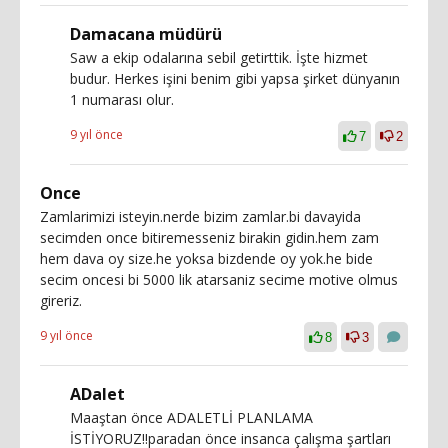
Damacana müdürü
Saw a ekip odalarına sebil getirttik. İşte hizmet
budur. Herkes işini benim gibi yapsa şirket dünyanın
1 numarası olur.
9 yıl önce
7
2
Once
Zamlarimizi isteyin.nerde bizim zamlar.bi davayida
secimden once bitiremesseniz birakin gidin.hem zam
hem dava oy size.he yoksa bizdende oy yok.he bide
secim oncesi bi 5000 lik atarsaniz secime motive olmus
gireriz.
9 yıl önce
8
3
ADalet
Maaştan önce ADALETLİ PLANLAMA
İSTİYORUZ!!paradan önce insanca çalışma şartları