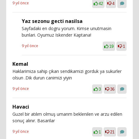
9 yıl önce
42
4
Yaz sezonu gecti nasilsa
Sayfadaki en dogru yorum. Kimse unutmasin
bunlari. Oyumuz Iskender Kaptana!
9 yıl önce
19
1
Kemal
Haklarimiza sahip çikan sendikamizi gorduk ya sukurler
olsun .Dik durun canimizi yiyin
9 yıl önce
3
36
Havaci
Guzel bir atılım olmuş umarım beklenilen ve arzu edilen
sonuç alınır. Basarilar
9 yıl önce
1
21