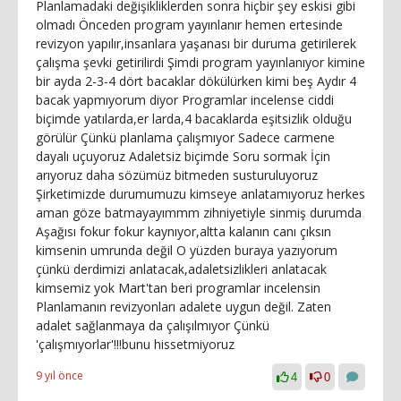
Planlamadaki değişikliklerden sonra hiçbir şey eskisi gibi
olmadı Önceden program yayınlanır hemen ertesinde
revizyon yapılır,insanlara yaşanası bir duruma getirilerek
çalışma şevki getirilirdi Şimdi program yayınlanıyor kimine
bir ayda 2-3-4 dört bacaklar dökülürken kimi beş Aydır 4
bacak yapmıyorum diyor Programlar incelense ciddi
biçimde yatılarda,er larda,4 bacaklarda eşitsizlik olduğu
görülür Çünkü planlama çalışmıyor Sadece carmene
dayalı uçuyoruz Adaletsiz biçimde Soru sormak İçin
arıyoruz daha sözümüz bitmeden susturuluyoruz
Şirketimizde durumumuzu kimseye anlatamıyoruz herkes
aman göze batmayayımmm zihniyetiyle sinmiş durumda
Aşağısı fokur fokur kaynıyor,altta kalanın canı çıksın
kimsenin umrunda değil O yüzden buraya yazıyorum
çünkü derdimizi anlatacak,adaletsizlikleri anlatacak
kimsemiz yok Mart'tan beri programlar incelensin
Planlamanın revizyonları adalete uygun değil. Zaten
adalet sağlanmaya da çalışılmıyor Çünkü
'çalışmıyorlar'!!!bunu hissetmiyoruz
9 yıl önce
4
0