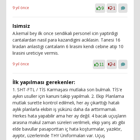
9 yıl önce
9
1
Isimsiz
A.kemal bey ilk once sendikali personel icin yaptirdigi
cantalardan nasil para kazandigini aciklasin. Tanesi 16
liradan anlastigi cantalarin 6 lirasini kendi cebine atip 10
lirasini ureticiye vermis.
9 yıl önce
11
4
İlk yapılması gerekenler:
1. SHT-FTL / TİS Karmaşası mutlaka son bulmalı. TİS'e
aykırı usuller için kanuni takip yapılmalı. 2. Ekip Planlama
mutlak surette kontrol edilmeli, her ay çıkarttığı hatalı
aylık planlarla ekibin iş yükünü daha da arttırmamalı.
Herkes hata yapabilir ama her ay değil. 4 bacak uçuşların
arasına makul zaman süreleri verilmeli, ekip yarış atı gibi
elde bavullar pasaporttan iç hata koşturmalar, yazıktır,
ayıptır, üzerlerinde THY Üniformaları var. Uçuş