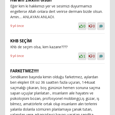
Eğer kim ki hakkımızı yer ve sesimizi duyurmamızı
engellerse Allah onlara dert verirse dermanı bizde olsun.
Amin.... ANLAYAN ANLADI.
9 yıl önce
0
0
KHB SEÇİM
Khb de seçim olsa, kim kazanır????
9 yıl önce
1
0
FARKETMEZ!!!!
Sendikanın başında kimin olduğu farketmez, aylardan
beri ekipleri ER sız 36 saatten fazla uçuran, 144saat
saçmalığı çıkaran, boş gününün hemen sonuna saçma
sapan uçuşlar planlatan , insanların aile hayatını ve
psikolojisini bozan, profosyonel mobbingçi,iş güzar, iş
bilmez, amatörlerle ortak olup insanların alın terlerini
yalanla dolanla sömüren planlamaya çanak tutan,
yalandan yere arkanızdayız havası yaratan sendika