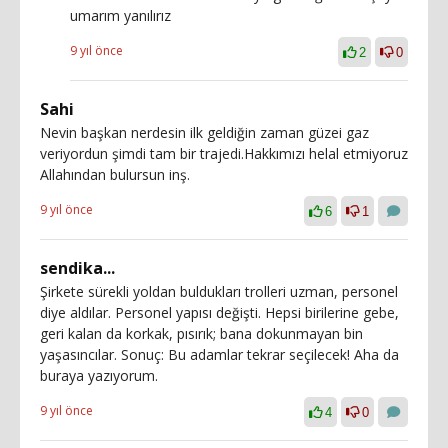
umarım yanılırız
9 yıl önce
2
0
Sahi
Nevin başkan nerdesin ilk geldiğin zaman güzei gaz
veriyordun şimdi tam bir trajedi.Hakkımızı helal etmiyoruz
Allahından bulursun inş.
9 yıl önce
6
1
sendika...
Şirkete sürekli yoldan buldukları trolleri uzman, personel
diye aldılar. Personel yapısı değişti. Hepsi birilerine gebe,
geri kalan da korkak, pısırık; bana dokunmayan bin
yaşasıncılar. Sonuç: Bu adamlar tekrar seçilecek! Aha da
buraya yazıyorum.
9 yıl önce
4
0