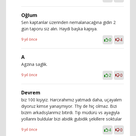
Oğlum
Sen kaptanlar üzerinden nemalanacağına gidin 2
gün taporu siz alın. Haydi başka kapıya.
9 yıl önce
0
4
A
Agzina saglik.
9 yıl önce
2
0
Devrem
biz 100 kişiyiz. Harcırahımız yatmadı daha, uçayalım
diyoruz kimse yanaşmıyor. Thy de hiç olmaz. Bizi
bizim arkadsşlarımız bitirdi. Tip müdürü vs ayagıyla
yollarını buldular bizi abidik gubidik şekillere soktular
9 yıl önce
4
0