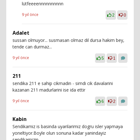
lütfeeeennnnnnnnnn
9 yıl önce
2
0
Adalet
sussan olmuyor... susmasan olmaz dil dursa hakim bey,
tende can durmaz...
9 yıl önce
5
1
211
sendika 211 e sahip cikmadin - simdi cik davalarini
kazanan 211 madurlarini ise ida ettir
9 yıl önce
6
2
Kabin
Sendikamiz is basinda uyarilarimiz dogru isler yapmaya
yoneltiyor.Boyle olun sonuna kadar yanindayiz
sendikamizin