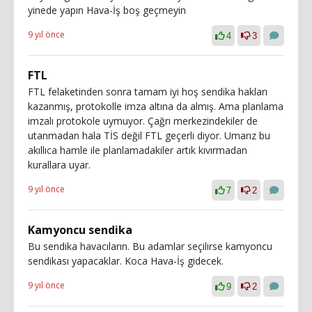
yinede yapın Hava-İş boş geçmeyin
9 yıl önce
4
3
FTL
FTL felaketinden sonra tamam iyi hoş sendika hakları
kazanmış, protokolle imza altına da almış. Ama planlama
imzalı protokole uymuyor. Çağrı merkezindekiler de
utanmadan hala TİS değil FTL geçerli diyor. Umarız bu
akıllıca hamle ile planlamadakiler artık kıvırmadan
kurallara uyar.
9 yıl önce
7
2
Kamyoncu sendika
Bu sendika havacıların. Bu adamlar seçilirse kamyoncu
sendikası yapacaklar. Koca Hava-İş gidecek.
9 yıl önce
9
2