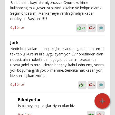
Biz bu sendikayı istemiyoruzzzz Oyumuzu kime
kullanacağımızı gayet iyi biliyoruz kabin ve kokpit olarak
Seçim öncesi mi Mahkemeye verdin Şimdiye kadar
nerdeydin Başkan ‼️‼️‼️‼️
9 yıl önce
27
2
Jack
Nedir bu planlamadan çektiğimiz arkadaş, daha en temel
tek tebliğ kuralını bile uygulayamıyor. Ev nöbetinden alan
nöbeti, alan nöbetinden uçuş, oldu canım oradan da
uzaya gidelim mi? Sizlerde her şeyi kabul edin emi, sonra
yok boşuma girdi yok bilmemne. Sendika hak kazanıyor,
biz sahip çıkamıyoruz.
9 yıl önce
6
6
Bilmiyorlar
İş bilmeyen çavuşlar ziyan olan biz
9 yıl önce