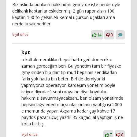
Biz aslında bunların hakkından geliriz de işte nerde öyle
delikanlı kaptanlar eskidenmiş. 2 gün rapor alsın 100
kaptan 100 fo gelsin Ali Kemal uçursun uçakları ama
nerde tırsak herifler
9 yıl önce
14
0
kpt
o koltuk meraklıları hepsi hatta geri donecek o
zaman goreceğim ben. Bu yonetim tam bir fiyasko
gmy sinden b.p dan tip müd hepsinin sendikadan
farkı yok hatta bin beter. Biri de demiyor ki
yapmıyoruz operasyon kardeşim yönetim böyle
istiyor diyorlar:) seni oraya ne diye koydular
hakkımızı savunmayacaksan.. ben olsam yönetimde
hepsini lağv ederim uçsunlar onların yaptığı işi 5000
e memur da yapar. Akşama kadar çay kahve 17
paydos pazar uçuş yazdır 35 kagadı al yaptığın iş ne
koca bir hiç.
9 yıl önce
7
0