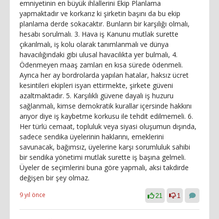
emniyetinin en büyük ihlallerini Ekip Planlama
yapmaktadır ve korkarız ki şirketin başını da bu ekip
planlama derde sokacaktır. Bunların bir karşılığı olmalı,
hesabı sorulmalı. 3. Hava iş Kanunu mutlak surette
çıkarılmalı, iş kolu olarak tanımlanmalı ve dünya
havacılığındaki gibi ulusal havacılıkta yer bulmalı, 4.
Ödenmeyen maaş zamları en kısa sürede ödenmeli.
Ayrıca her ay bordrolarda yapılan hatalar, haksız ücret
kesintileri ekipleri isyan ettirmekte, şirkete güveni
azaltmaktadır. 5. Karşılıklı güvene dayalı iş huzuru
sağlanmalı, kimse demokratik kurallar içersinde hakkını
arıyor diye iş kaybetme korkusu ile tehdit edilmemeli. 6.
Her türlü cemaat, topluluk veya siyasi oluşumun dışında,
sadece sendika üyelerinin haklarını, emeklerini
savunacak, bağımsız, üyelerine karşı sorumluluk sahibi
bir sendika yönetimi mutlak surette iş başına gelmeli.
Üyeler de seçimlerini buna göre yapmalı, aksi takdirde
değişen bir şey olmaz.
9 yıl önce
21
1