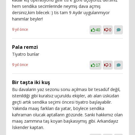
hem sendika secimlerinde neymiş dava açmış
dersiniz,kim bilecek :) tis tam 9 Aydır uygulanmıyor
hanımlar beyler!
9 yıl önce
40
0
Pala remzi
Tiyatro bunlar
9 yıl önce
17
3
Bir taşta iki kuş
Bu davalarin yaz sezonu sonu açılması bir tesadüf değil,
istenildiği gibi kuralsız uçuruldu ekipler, atı alan üsküdarı
geçti artık sendika seçimi öncesi tiyatro başlayabilir.
Yakında maaş farkları da yatar, böylece sendika
kahraman olucak aptalların gözünde. Sanki hakkımız olan
maaş zammına taş koyan başkasıymış gibi. Arkandayız
İskender kaptan.