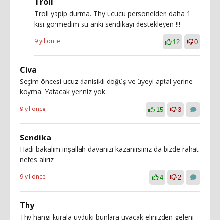
Troll
Troll yapip durma. Thy ucucu personelden daha 1
kisi gormedim su anki sendikayi destekleyen !!!
9 yıl önce
12
0
Civa
Seçim öncesi ucuz danisikli döğüş ve üyeyi aptal yerine
koyma. Yatacak yeriniz yok.
9 yıl önce
15
3
Sendika
Hadi bakalım inşallah davanızı kazanırsınız da bizde rahat
nefes alırız
9 yıl önce
4
2
Thy
Thy hangi kurala uyduki bunlara uyacak elinizden geleni