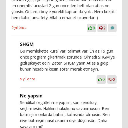
en onemlisi ucuslari 2 gun onceden belli olan atlas ne
yapsin. Onlarda boyle yurekli kaptan da yok . Hem kokpit
hem kabin unsafety .Allaha emanet ucuyorlar :)
9 yıl önce
0
2
SHGM
Bu memlekette kural var, talimat var. En az 15 gün
önce program çıkartmak zorunda. Olmadı SHGM'ye
gizli şikayet edin. Zaten SHGM yarın Atlas'a gidip
bunun hesabını kesin sorar merak etmeyin.
9 yıl önce
0
2
Ne yapsın
Sendikal örgütlenme yapsın, sarı sendikayı
seçtirmesin. Hakkını hukukunu savunmusun. Ben
batmışım onlarda batsın, kafasında olmasın. Ben
niye batmışın nasıl çıkarım diye düşünsün. Daha
sayayım mı?