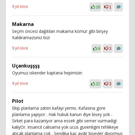
9 yıl önce
18
1
Makarna
Seçim öncesi dağıtılan makarna kömür gibi birşey
Kaldıramazsınız bizi
9 yıl önce
9
3
Uçankuşşşş
Oyumuz iskender kaptana hepimizin
9 yıl önce
22
3
Pilot
Ekip planlama zaten kafayi yemis. Kafasina gore
planlama yapiyor . Hak hukuk kanun diye bisey yok .
Sirket para kazaniyor ama essek gibi semer vurmadigi
kaliyOr. Insancil calisama yok ucus guvenligini tehlikeye
aticak planlama cok . Sendika kac aydir biseyler diyormus