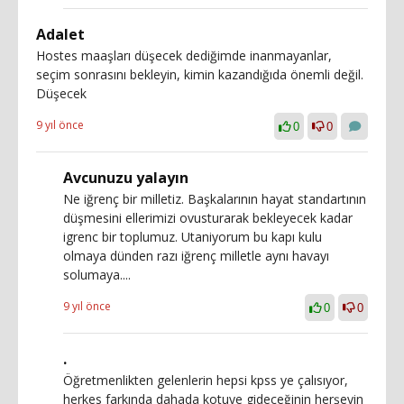
Adalet
Hostes maaşları düşecek dediğimde inanmayanlar,
seçim sonrasını bekleyin, kimin kazandığıda önemli değil.
Düşecek
9 yıl önce
0
0
Avcunuzu yalayın
Ne iğrenç bir milletiz. Başkalarının hayat standartının
düşmesini ellerimizi ovusturarak bekleyecek kadar
igrenc bir toplumuz. Utaniyorum bu kapı kulu
olmaya dünden razı iğrenç milletle aynı havayı
solumaya....
9 yıl önce
0
0
.
Öğretmenlikten gelenlerin hepsi kpss ye çalısıyor,
herkes farkında dahada kotuye gideceğinin herşeyin