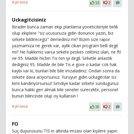
9 yıl önce
18
2
Uckagitcisiniz
Birader bunca zaman ekip planlama yoneticileriyle birlik
olup ekiplere "siz ucusunuza gidin donunce yazin, biz
sirkete bildirecegiz" demediniz mi? Bizim size rapor
yazmamiza ne gerek var, aylik cikan program belli degil
mi? Ne hakkimiz varsa sirkete peskes cektiniz ulan, ne ftl
ne 95. Madde hicbiri Tis ten iyi degil. Sirketle anlastik
dediginiz 95. Madde de bile Tis e gore o kadar cok hak
kaybi var ki, bunlari bile bile imzaladiniz. Ondan sonra da
sirkete dava aciyorsunuz. Yuruyun gidin uckagitcilar siz
kimi kandiriyorsunuz! Simdiye kadar sirkete sundugunuz
bunca hakki geri almak bile seneler surecektir, personel
bunun bilincinde olup oy kullansin !
9 yıl önce
36
2
FO
Suç duyurusunu TİS in altında imzası olan kişilere yapın.