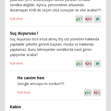
sendika değildir, Ayrıca, personelinin arkasında
duramayan KHB de seçim olsa sonuçlar ne olur acaba???
9 yıl önce
7
0
Suç duyurusu !
Suç duyurusu tis'e imza atmış thy üst yönetimi hakkında
yapılabilir şirkette görevli başkan, müdür vs hakkında
yapılamaz. Bunu bilmeyenler sendika'da nasıl görev
yapıyorlar acaba?
9 yıl önce
2
0
He canim hee
Google amcaya mı sordun???
9 yıl önce
0
1
Kabin