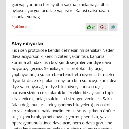
gibi yapiyor ama her ay dha sacma planlamayla dha
uykusuz yorgun ucuslae yapiliyor . Kafasi calismayan
insanlar yumagi
9 yıl önce
24
3
Alay ediyorlar
Tis i sen protokolle kendin delmedin mi sendika? Neden
dava açıyorsun ki kendin zaten yaktın tis i, kanunla
koruma altındaki tis i boz şimdi seçimler var diye dava
açıyoruz, geçiniz. Sendikaya Tis protokol dışı uçuş
yaptırıyorlar şu şu isim beni tehdit etti diyoruz, temsizlci
diyor ki; önce ekip planlamayı ara ben su uçuşu kural dışı
diye yapmayacağım diye bildir diyor, sonra o uçuş
parasını sizden ceza alarak kesecekler biz ay sonu toplu
itiraz edicez, anlaşırsak kesinti size geri verilecek. Şaka
falan değil bunlar direk yaşanmış hikayeler:)) protokol
imzala çalışanın haklarınıelinden al, sonra şirketin önüne
at çalışanı bırak, şimdi dava açıyormuş sendika, yaz
operasyonunu bitince dava açın, hem o dava görülene
kadar kış operasyonu gelir tis e göre uçuyoruz dersiniz