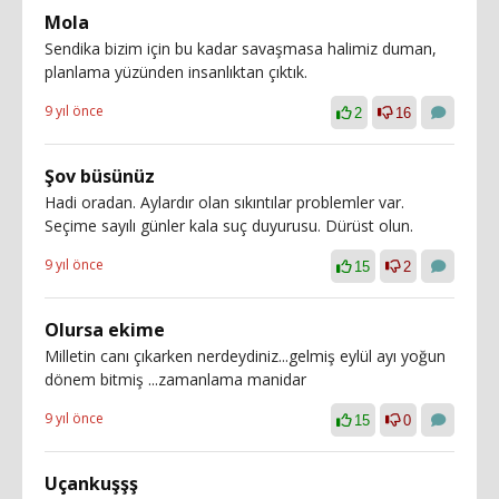
Mola
Sendika bizim için bu kadar savaşmasa halimiz duman,
planlama yüzünden insanlıktan çıktık.
9 yıl önce
2
16
Şov büsünüz
Hadi oradan. Aylardır olan sıkıntılar problemler var.
Seçime sayılı günler kala suç duyurusu. Dürüst olun.
9 yıl önce
15
2
Olursa ekime
Milletin canı çıkarken nerdeydiniz...gelmiş eylül ayı yoğun
dönem bitmiş ...zamanlama manidar
9 yıl önce
15
0
Uçankuşşş