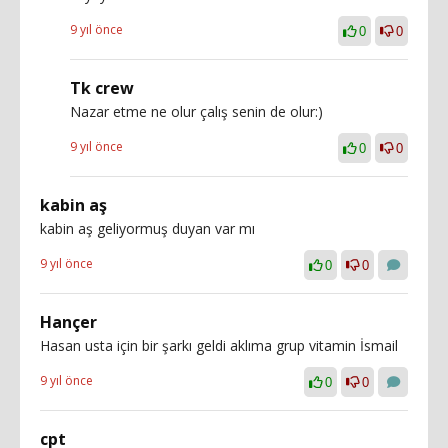
9 yıl önce
0
0
Tk crew
Nazar etme ne olur çalış senin de olur:)
9 yıl önce
0
0
kabin aş
kabin aş geliyormuş duyan var mı
9 yıl önce
0
0
Hançer
Hasan usta için bir şarkı geldi aklıma grup vitamin İsmail
9 yıl önce
0
0
cpt