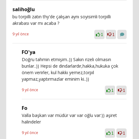
salihoğlu
bu torpilli zatın thy'de çalışan aynı soyisimli torpilli
akrabası var mı acaba ?
9 yıl önce
1
1
FO'ya
Doğru tahmin etmişim..)) Sakın rizeli olmasın
bunlar..)) Hepsi de dindarlardır,hakka,hukuka çok
önem verirler, kul hakkı yemez,torpil
yapmaz,yaptırmazlar eminim ki..))
9 yıl önce
1
1
Fo
Valla başkan var müdür var var oğlu var:)) aşiret
halindeler
9 yıl önce
1
1