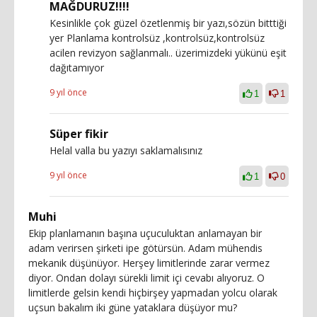
MAĞDURUZ!!!!
Kesinlikle çok güzel özetlenmiş bir yazı,sözün bitttiği
yer Planlama kontrolsüz ,kontrolsüz,kontrolsüz
acilen revizyon sağlanmalı.. üzerimizdeki yükünü eşit
dağıtamıyor
9 yıl önce
1
1
Süper fikir
Helal valla bu yazıyı saklamalısınız
9 yıl önce
1
0
Muhi
Ekip planlamanın başına uçuculuktan anlamayan bir
adam verirsen şirketi ipe götürsün. Adam mühendis
mekanik düşünüyor. Herşey limitlerinde zarar vermez
diyor. Ondan dolayı sürekli limit içi cevabı alıyoruz. O
limitlerde gelsin kendi hiçbirşey yapmadan yolcu olarak
uçsun bakalım iki güne yataklara düşüyor mu?