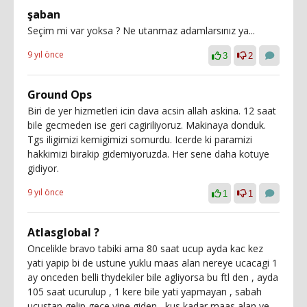
şaban
Seçim mi var yoksa ? Ne utanmaz adamlarsınız ya...
9 yıl önce
3
2
Ground Ops
Biri de yer hizmetleri icin dava acsin allah askina. 12 saat
bile gecmeden ise geri cagiriliyoruz. Makinaya donduk.
Tgs iligimizi kemigimizi somurdu. Icerde ki paramizi
hakkimizi birakip gidemiyoruzda. Her sene daha kotuye
gidiyor.
9 yıl önce
1
1
Atlasglobal ?
Oncelikle bravo tabiki ama 80 saat ucup ayda kac kez
yati yapip bi de ustune yuklu maas alan nereye ucacagi 1
ay onceden belli thydekiler bile agliyorsa bu ftl den , ayda
105 saat ucurulup , 1 kere bile yati yapmayan , sabah
ucustan gelip gece yine giden , kus kadar maas alan ve