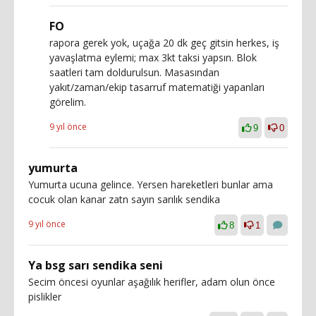
FO
rapora gerek yok, uçağa 20 dk geç gitsin herkes, iş
yavaşlatma eylemi; max 3kt taksi yapsın. Blok
saatleri tam doldurulsun. Masasından
yakıt/zaman/ekip tasarruf matematiği yapanları
görelim.
9 yıl önce
9
0
yumurta
Yumurta ucuna gelince. Yersen hareketleri bunlar ama
cocuk olan kanar zatn sayın sarılık sendika
9 yıl önce
8
1
Ya bsg sarı sendika seni
Secim öncesi oyunlar aşağılık herifler, adam olun önce
pislikler