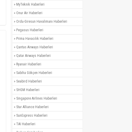
»
MyTeknik Haberleri
»
Onur Air Haberleri
»
Ordu-Giresun Havalimanı Haberleri
»
Pegasus Haberleri
»
Prima Havacılık Haberleri
»
Qantas Airways Haberleri
»
Qatar Airways Haberleri
»
Ryanair Haberleri
»
Sabiha Gökçen Haberleri
»
Seabird Haberleri
»
SHGM Haberleri
»
Singapore Airlines Haberleri
»
Star Alliance Haberleri
»
SunExpress Haberleri
»
TAI Haberleri