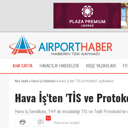
ANA SAYFA
HAVACILIK HABERLERİ
KÖŞE YAZARLARI
FO
Ana Sayfa
»
Hava İş Haberleri
»
Hava İş'ten 'TİS ve Protokol' açıklaması
Hava İş'ten 'TİS ve Protok
Hava İş Sendikası, THY ile imzaladığı TİS ve Tadil Protokolü'ne
53
FETÖ'dendir, rahat olun Asrın Liderimiz Reyiz halled