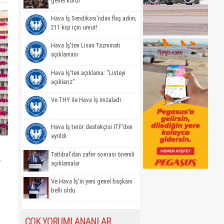
genel kurul
Hava İş Sendikası'ndan flaş adım;
211 kişi için umut!
Hava İş'ten Lisan Tazminatı
açıklaması
Hava İş'ten açıklama: "Listeyi
açıklarız"
Ve THY ile Hava İş imzaladı
Hava İş terör destekçisi ITF'den
ayrıldı
Tatlıbal'dan zafer sonrası önemli
-
açıklamalar
Ve Hava İş'in yeni genel başkanı
belli oldu
ÇOK YORUMLANANLAR