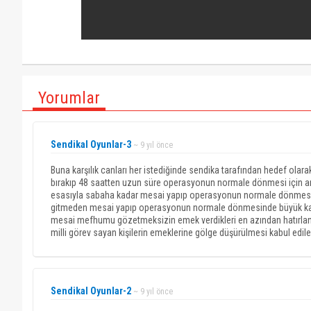
Yorumlar
Sendikal Oyunlar-3
~ 9 yıl önce
Buna karşılık canları her istediğinde sendika tarafından hedef olara
bırakıp 48 saatten uzun süre operasyonun normale dönmesi için aral
esasıyla sabaha kadar mesai yapıp operasyonun normale dönmesinde
gitmeden mesai yapıp operasyonun normale dönmesinde büyük katkı
mesai mefhumu gözetmeksizin emek verdikleri en azından hatırlanmal
milli görev sayan kişilerin emeklerine gölge düşürülmesi kabul edi
Sendikal Oyunlar-2
~ 9 yıl önce