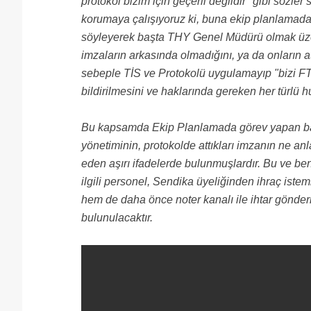
protokol bizim için geçerli değildir" gibi sözle
korumaya çalışıyoruz ki, buna ekip planlamadaki 
söyleyerek başta THY Genel Müdürü olmak üzere,
imzaların arkasında olmadığını, ya da onların a
sebeple TİS ve Protokolü uygulamayıp "bizi FT
bildirilmesini ve haklarında gereken her türlü hu
Bu kapsamda Ekip Planlamada görev yapan baz
yönetiminin, protokolde attıkları imzanın ne anl
eden aşırı ifadelerde bulunmuşlardır. Bu ve be
ilgili personel, Sendika üyeliğinden ihraç istem
hem de daha önce noter kanalı ile ihtar gönderil
bulunulacaktır.