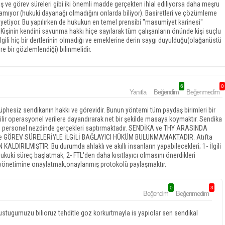
ş ve görev süreleri gibi iki önemli madde gerçekten ihlal ediliyorsa daha meşru
ramıyor (hukuki dayanağı olmadığını onlarda biliyor). Basiretleri ve çözümleme
e yetiyor. Bu yapılırken de hukukun en temel prensibi "masumiyet karinesi"
 Kişinin kendini savunma hakkı hiçe sayılarak tüm çalışanların önünde kişi suçlu
 ilgili hiç bir dertlerinin olmadığı ve emeklerine derin saygı duyulduğu(olağanüstü
e bir gözlemlendiği) bilinmelidir.
6
0
Yanıtla
Beğendim
Beğenmedim
 şüphesiz sendikanın hakkı ve görevidir. Bunun yöntemi tüm paydaş birimleri bir
bilir operasyonel verilere dayandırarak net bir şekilde masaya koymaktır. Sendika
cu personel nezdinde gerçekleri saptırmaktadır. SENDİKA ve THY ARASINDA
GÖREV SÜRELERİYLE İLGİLİ BAĞLAYICI HÜKÜM BULUNMAMAKTADIR. Atıfta
IRILMIŞTIR. Bu durumda ahlaklı ve akıllı insanların yapabilecekleri; 1- İlgili
hukuki süreç başlatmak, 2- FTL'den daha kısıtlayıcı olmasını önerdikleri
THY yönetimine onaylatmak,onaylanmış protokolü paylaşmaktır.
0
3
Beğendim
Beğenmedim
ustugumuzu bilioruz tehditle goz korkurtmayla is yapiolar sen sendikal