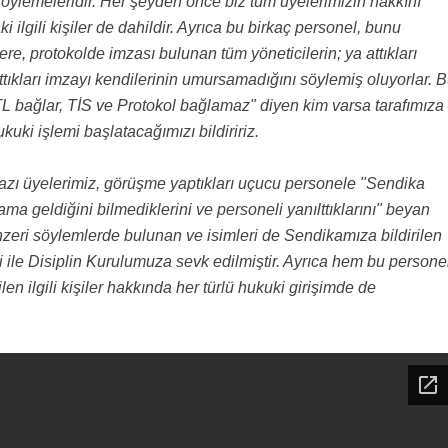
r söylemeleridir. Her şeyden önce biz tüm üyelerimizin hakkını
ilgili kişiler de dahildir. Ayrıca bu birkaç personel, bunu
 protokolde imzası bulunan tüm yöneticilerin; ya attıkları
ttıkları imzayı kendilerinin umursamadığını söylemiş oluyorlar. 
L bağlar, TİS ve Protokol bağlamaz" diyen kim varsa tarafımıza
kuki işlemi başlatacağımızı bildiririz.
ı üyelerimiz, görüşme yaptıkları uçucu personele "Sendika
ama geldiğini bilmediklerini ve personeli yanılttıklarını" beyan
nzeri söylemlerde bulunan ve isimleri de Sendikamıza bildirilen
i ile Disiplin Kurulumuza sevk edilmiştir. Ayrıca hem bu persone
en ilgili kişiler hakkında her türlü hukuki girişimde de