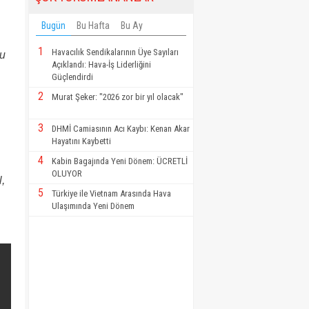
Bugün
Bu Hafta
Bu Ay
1
Havacılık Sendikalarının Üye Sayıları
Bu
Açıklandı: Hava-İş Liderliğini
Güçlendirdi
2
Murat Şeker: "2026 zor bir yıl olacak"
3
DHMİ Camiasının Acı Kaybı: Kenan Akar
Hayatını Kaybetti
4
Kabin Bagajında Yeni Dönem: ÜCRETLİ
OLUYOR
l,
5
Türkiye ile Vietnam Arasında Hava
Ulaşımında Yeni Dönem