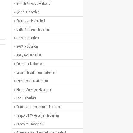
»
British Airways Haberleri
»
Çelebi Haberleri
»
Corendon Haberleri
»
Delta Airlines Haberleri
»
DHMİ Haberleri
»
EASA Haberleri
»
easyJet Haberleri
»
Emirates Haberleri
»
Ercan Havalimanı Haberleri
»
Esenboğa Havalimanı
»
Etihad Airways Haberleri
»
FAA Haberleri
»
Frankfurt Havalimanı Haberleri
»
Fraport TAV Antalya Haberleri
»
Freebird Haberleri
»
Genelkurmay Başkanlığı Haberleri