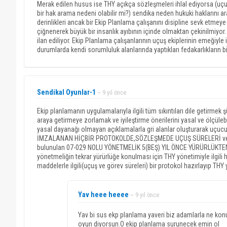
Merak edilen husus ise THY açıkça sözleşmeleri ihlal ediyorsa (uçu
bir hak arama nedeni olabilir mi?) sendika neden hukuki haklarını a
derinlikleri ancak bir Ekip Planlama çalışanını disipline sevk etmey
çiğnenerek büyük bir insanlık ayıbının içinde olmaktan çekinilmiyor.
ilan ediliyor. Ekip Planlama çalışanlarının uçuş ekiplerinin emeğiyle
durumlarda kendi sorumluluk alanlarında yaptıkları fedakarlıkların bir
Sendikal Oyunlar-1
~ 9 yıl önce
Ekip planlamanın uygulamalarıyla ilgili tüm sıkıntıları dile getirmek
araya getirmeye zorlamak ve iyileştirme önerilerini yasal ve ölçüle
yasal dayanağı olmayan açıklamalarla gri alanlar oluşturarak uçu
İMZALANAN HİÇBİR PROTOKOLDE,SÖZLEŞMEDE UÇUŞ SÜRELERİ ve 
bulunulan 07-029 NOLU YÖNETMELİK 5(BEŞ) YIL ÖNCE YÜRÜRLÜKTEN KALD
yönetmeliğin tekrar yürürlüğe konulması için THY yönetimiyle ilgili 
maddelerle ilgili(uçuş ve görev süreleri) bir protokol hazırlayıp 
Yav heee heeee
~ 9 yıl önce
Yav bi sus ekp planlama yaveri biz adamlarla ne kon
oyun diyorsun.O ekip planlama surunecek emin ol