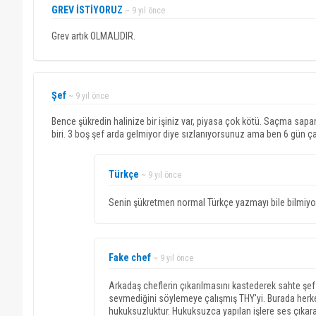
GREV İSTİYORUZ
~ 9 yıl önce
Grev artık OLMALIDIR.
Şef
~ 9 yıl önce
Bence şükredin halinize bir işiniz var, piyasa çok kötü. Saçma sapa
biri. 3 boş şef arda gelmiyor diye sızlanıyorsunuz ama ben 6 gün ça
Türkçe
~ 9 yıl önce
Senin şükretmen normal Türkçe yazmayı bile bilmiyor
Fake chef
~ 9 yıl önce
Arkadaş cheflerin çıkarılmasını kastederek sahte şef 
sevmediğini söylemeye çalışmış THY'yi. Burada herk
hukuksuzluktur. Hukuksuzca yapılan işlere ses çıkara