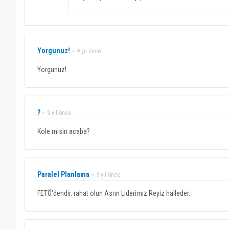
Yorgunuz!
~ 9 yıl önce
Yorgunuz!
?
~ 9 yıl önce
Kole misin acaba?
Paralel Planlama
~ 9 yıl önce
FETÖ'dendir, rahat olun Asrın Liderimiz Reyiz halleder.