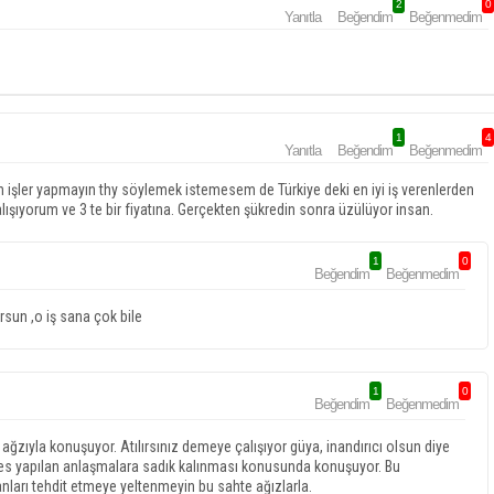
2
0
Yanıtla
Beğendim
Beğenmedim
1
4
Yanıtla
Beğendim
Beğenmedim
n işler yapmayın thy söylemek istemesem de Türkiye deki en iyi iş verenlerden
lışıyorum ve 3 te bir fiyatına. Gerçekten şükredin sonra üzülüyor insan.
1
0
Beğendim
Beğenmedim
sun ,o iş sana çok bile
1
0
Beğendim
Beğenmedim
ağzıyla konuşuyor. Atılırsınız demeye çalışıyor güya, inandırıcı olsun diye
es yapılan anlaşmalara sadık kalınması konusunda konuşuyor. Bu
nları tehdit etmeye yeltenmeyin bu sahte ağızlarla.