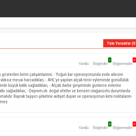
Tüm Yorumlar (5
7
0
Yanıtla
Beğendim
Beğenmedim
k gösterilen birim çalışanlarının; - Yoğun kar operasyonunda evde ailesini
ıksız mesai harcadıkları, - AHL'ye yapılan alçak terör eyleminde gönüllülük
 büyük katkı sağladıkları, - Alçak darbe girişiminde günlerce evlerine
 sağladıkları, - Deprem,vb. doğal afetler ve benzeri olağanüstü durumlarda
ıdır. Bayrak taşıyıcı şirketine aidiyet duyan ve operasyonun kimi noktalarını
lemez.
6
0
Yanıtla
Beğendim
Beğenmedim