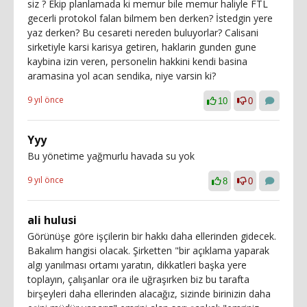
siz ? Ekip planlamada ki memur bile memur haliyle FTL
gecerli protokol falan bilmem ben derken? İstedgin yere
yaz derken? Bu cesareti nereden buluyorlar? Calisani
sirketiyle karsi karisya getiren, haklarin gunden gune
kaybina izin veren, personelin hakkini kendi basina
aramasina yol acan sendika, niye varsin ki?
9 yıl önce
10
0
Yyy
Bu yönetime yağmurlu havada su yok
9 yıl önce
8
0
ali hulusi
Görünüşe göre işçilerin bir hakkı daha ellerinden gidecek.
Bakalım hangisi olacak. Şirketten "bir açıklama yaparak
algı yanılması ortamı yaratın, dikkatleri başka yere
toplayın, çalışanlar ora ile uğraşırken biz bu tarafta
birşeyleri daha ellerinden alacağız, sizinde birinizin daha