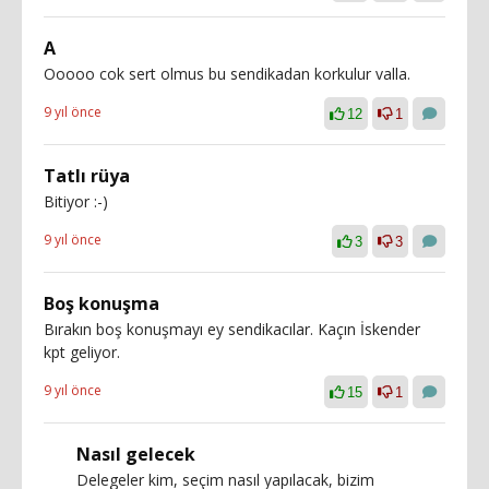
A
Ooooo cok sert olmus bu sendikadan korkulur valla.
9 yıl önce
12
1
Tatlı rüya
Bitiyor :-)
9 yıl önce
3
3
Boş konuşma
Bırakın boş konuşmayı ey sendikacılar. Kaçın İskender
kpt geliyor.
9 yıl önce
15
1
Nasıl gelecek
Delegeler kim, seçim nasıl yapılacak, bizim