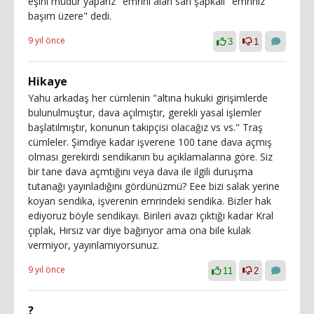
eşini müdür yaparız" emrini alan sarı şapkalı "emriniz
başım üzere" dedi.
9 yıl önce
3
1
Hikaye
Yahu arkadaş her cümlenin "altına hukuki girişimlerde
bulunulmuştur, dava açılmıştır, gerekli yasal işlemler
başlatılmıştır, konunun takipçisi olacağız vs vs." Traş
cümleler. Şimdiye kadar işverene 100 tane dava açmış
olması gerekirdi sendikanın bu açıklamalarına göre. Siz
bir tane dava açmtığını veya dava ile ilgili duruşma
tutanağı yayınladığını gördünüzmü? Eee bizi salak yerine
koyan sendika, işverenin emrindeki sendika. Bizler hak
ediyoruz böyle sendikayı. Birileri avazı çıktığı kadar Kral
çıplak, Hırsız var diye bağırıyor ama ona bile kulak
vermiyor, yayınlamıyorsunuz.
9 yıl önce
11
2
?