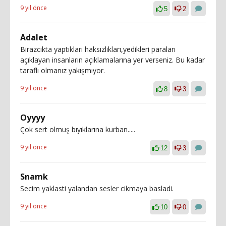
9 yıl önce
5
2
Adalet
Birazcıkta yaptıkları haksızlıkları,yedikleri paraları
açıklayan insanların açıklamalarına yer verseniz. Bu kadar
taraflı olmanız yakışmıyor.
9 yıl önce
8
3
Oyyyy
Çok sert olmuş bıyıklarına kurban.....
9 yıl önce
12
3
Snamk
Secim yaklasti yalandan sesler cikmaya basladi.
9 yıl önce
10
0