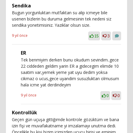
Sendika
Bugun yorgunluktan mutfaktan su alip icmeye bile
usenen bizlerin bu duruma gelmesinin tek nedeni siz
sendika yonetimisiniz. Yaziklar olsun size.
9 yıl önce
15
3
ER
Tek benmiyim derken bunu okudum sevindim..gece
22 ciddeden geldim yarin ER a gidecegim elimde 10
saatim var,yemek yeme yat uyu dedim yoksa
cikmaz o ucus,gece uyandim susuzluktan olmusum
hala icme yat derdindeyim
9 yıl önce
0
0
Kontrollük
Geçen gün uçuşa gittiğimde kontrole gözüktüm ve bana
izin fişi ve muvafakatname yi imzalamayı unutma dedi.
Öncelikle bu kişi bizim içimizden uçucu birisi ve eminim