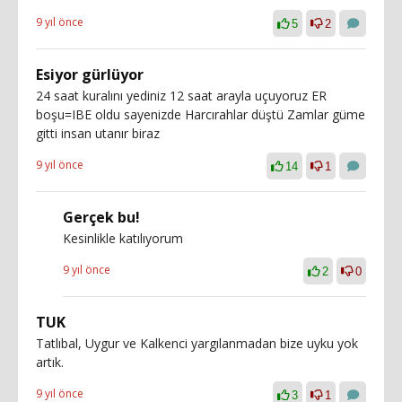
9 yıl önce
5
2
Esiyor gürlüyor
24 saat kuralını yediniz 12 saat arayla uçuyoruz ER
boşu=IBE oldu sayenizde Harcırahlar düştü Zamlar güme
gitti insan utanır biraz
9 yıl önce
14
1
Gerçek bu!
Kesinlikle katılıyorum
9 yıl önce
2
0
TUK
Tatlıbal, Uygur ve Kalkenci yargılanmadan bize uyku yok
artık.
9 yıl önce
3
1