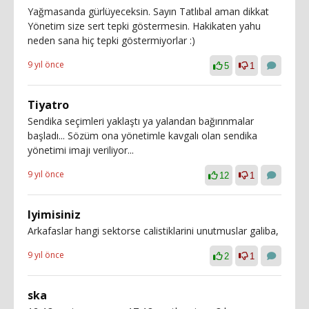
Yağmasanda gürlüyeceksin. Sayın Tatlıbal aman dikkat
Yönetim size sert tepki göstermesin. Hakikaten yahu
neden sana hiç tepki göstermiyorlar :)
9 yıl önce
5
1
Tiyatro
Sendika seçimleri yaklaştı ya yalandan bağırınmalar
başladı... Sözüm ona yönetimle kavgalı olan sendika
yönetimi imajı veriliyor...
9 yıl önce
12
1
Iyimisiniz
Arkafaslar hangi sektorse calistiklarini unutmuslar galiba,
9 yıl önce
2
1
ska