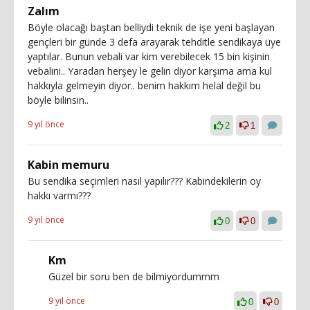
Zalım
Böyle olacağı baştan belliydi teknik de işe yeni başlayan
gençleri bir günde 3 defa arayarak tehditle sendikaya üye
yaptılar. Bunun vebali var kim verebilecek 15 bin kişinin
vebalini.. Yaradan herşey le gelin diyor karşıma ama kul
hakkıyla gelmeyin diyor.. benim hakkım helal değil bu
böyle bilinsin..
9 yıl önce
2
1
Kabin memuru
Bu sendika seçimleri nasıl yapılır??? Kabindekilerin oy
hakkı varmı???
9 yıl önce
0
0
Km
Güzel bir soru ben de bilmiyordummm
9 yıl önce
0
0