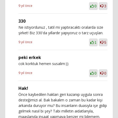
9 yıl önce
0
3
330
Ne istiyordunuz , tatil mi yaptıracaktı oralarda size
şirket! Biz 330'da yıllardır yapıyoruz o tarz uçuşları.
9 yıl önce
1
5
peki erkek
cok korktuk hemen susalim:))
9 yıl önce
0
0
Hak!
Önce kaybedilen hakları geri kazanıp uygula sonra
desteğimizi al. Bak bakalım o zaman bu kadar kişi
arkanda duruyor mu? Bu insanların duasıyla işe gidip
gelmek nasıl bi şey? Tabi milletin aidatlarıyla,
maaşlarıyla inşaat yapmaya benzer mi bilemem.