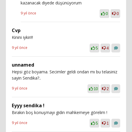
kazanacak diyede düşünüyorum
9 yıl önce
0
0
Cvp
Kinini iykiri!!
9 yıl önce
5
4
unnamed
Hepsi göz boyama. Secimler geldi ondan mı bu telasiniz
sayin Sendika?..
9 yıl önce
10
2
Eyyy sendika !
Bırakın boş konuşmayı gidin mahkemeye görelim !
9 yıl önce
5
1