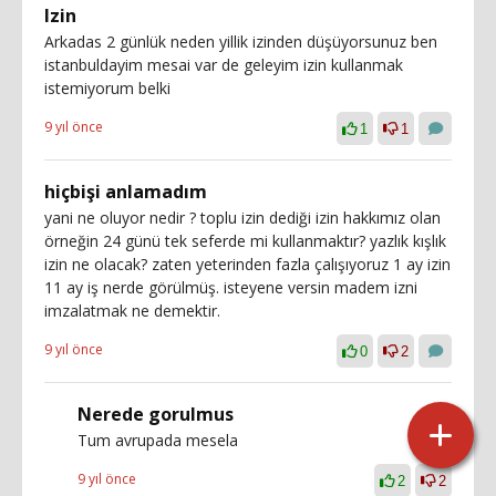
Izin
Arkadas 2 günlük neden yillik izinden düşüyorsunuz ben
istanbuldayim mesai var de geleyim izin kullanmak
istemiyorum belki
9 yıl önce
1
1
hiçbişi anlamadım
yani ne oluyor nedir ? toplu izin dediği izin hakkımız olan
örneğin 24 günü tek seferde mi kullanmaktır? yazlık kışlık
izin ne olacak? zaten yeterinden fazla çalışıyoruz 1 ay izin
11 ay iş nerde görülmüş. isteyene versin madem izni
imzalatmak ne demektir.
9 yıl önce
0
2
Nerede gorulmus
Tum avrupada mesela
9 yıl önce
2
2