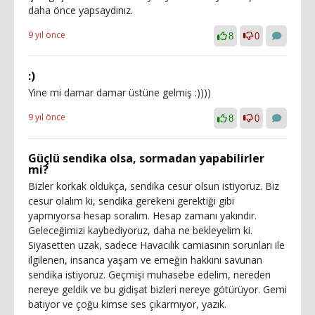
daha önce yapsaydınız.
9 yıl önce
8
0
:)
Yine mi damar damar üstüne gelmiş :))))
9 yıl önce
8
0
Güçlü sendika olsa, sormadan yapabilirler
mi?
Bizler korkak oldukça, sendika cesur olsun istiyoruz. Biz
cesur olalım ki, sendika gerekeni gerektiği gibi
yapmıyorsa hesap soralım. Hesap zamanı yakındır.
Geleceğimizi kaybediyoruz, daha ne bekleyelim ki.
Siyasetten uzak, sadece Havacılık camiasının sorunları ile
ilgilenen, insanca yaşam ve emeğin hakkını savunan
sendika istiyoruz. Geçmişi muhasebe edelim, nereden
nereye geldik ve bu gidişat bizleri nereye götürüyor. Gemi
batıyor ve çoğu kimse ses çıkarmıyor, yazık.