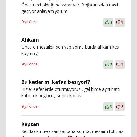
Önce neci olduğuna karar ver. Boğazınızdan nasıl
geçiyor anlayamıyorum.
9 yıl önce
3
1
Ahkam
Önce o mesaileri sen yap sonra burda ahkam kes
koçum ;)
9 yıl önce
2
1
Bu kadar mı kafan basıyor!?
Bizler seferlerde oturmuyoruz , gel birde aynı hattı
kabin ekibi gibi uç sonra konuş
9 yıl önce
3
3
Kaptan
Sen korkmuyorsan kaptana sorma, mesaim tutmaz