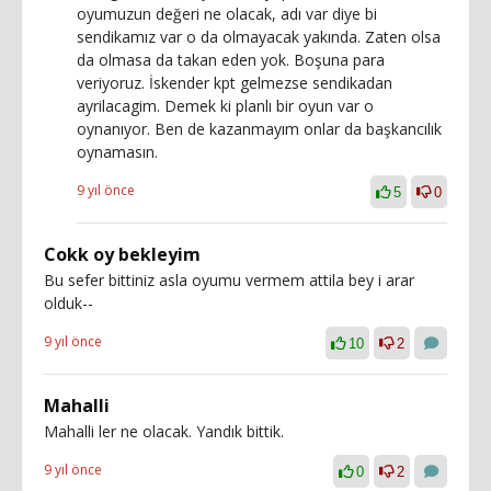
oyumuzun değeri ne olacak, adı var diye bi
sendikamız var o da olmayacak yakında. Zaten olsa
da olmasa da takan eden yok. Boşuna para
veriyoruz. İskender kpt gelmezse sendikadan
ayrilacagim. Demek ki planlı bir oyun var o
oynanıyor. Ben de kazanmayım onlar da başkancılık
oynamasın.
9 yıl önce
5
0
Cokk oy bekleyim
Bu sefer bittiniz asla oyumu vermem attila bey i arar
olduk--
9 yıl önce
10
2
Mahalli
Mahalli ler ne olacak. Yandık bittik.
9 yıl önce
0
2