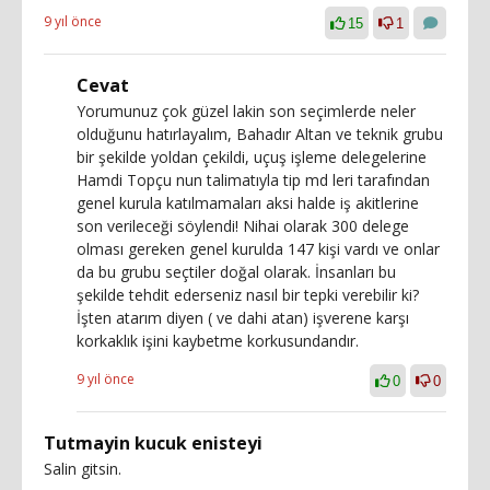
9 yıl önce
15
1
Cevat
Yorumunuz çok güzel lakin son seçimlerde neler
olduğunu hatırlayalım, Bahadır Altan ve teknik grubu
bir şekilde yoldan çekildi, uçuş işleme delegelerine
Hamdi Topçu nun talimatıyla tip md leri tarafından
genel kurula katılmamaları aksi halde iş akitlerine
son verileceği söylendi! Nihai olarak 300 delege
olması gereken genel kurulda 147 kişi vardı ve onlar
da bu grubu seçtiler doğal olarak. İnsanları bu
şekilde tehdit ederseniz nasıl bir tepki verebilir ki?
İşten atarım diyen ( ve dahi atan) işverene karşı
korkaklık işini kaybetme korkusundandır.
9 yıl önce
0
0
Tutmayin kucuk enisteyi
Salin gitsin.