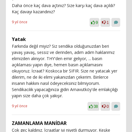
Daha önce kaç dava açtınız? Size karşı kaç dava açıldı?
Kaç davayı kazandınız?
9 yıl önce
9
1
Yatak
Farkında değil miyiz? Siz sendika olduğunuzdan beri
yavaş yavaş, sessiz ve derinden, adım adım haklarımız
elimizden alınıyor. THY'den emir geliyor, ... basın
açıklaması yapın diye, hemen basın açıklamasını
okuyoruz. İcraat? Koskoca bir SIFIR. Size ne yatacak yer
dilerim, ne de iki elimi yakanızdan çekerim. Binlerce
insanın hakkını nasıl ödeyeceksiniz bilmiyorum.
Sendikacılık yapacağınıza gidin Arnavutköy'de emlakçılığı
yapın size daha çok yakışır.
9 yıl önce
38
0
ZAMANLAMA MANİDAR
Çok geç kaldınız. İcraatlar iyi niyetli durmuyor. Keşke