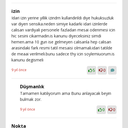
izin
Idari izin yerine yillik izindrn kullandirildi diye hukuksuzluk
var diyen sensika.neden simiye kadarki idari izinlerde
calisan vardiyali personele fazladan mesai odenmesi icin
hic sesini cikarmadin.is kanunu diyeceksiniz simdi
hemen.ama 10 gun ise gelmeyen calisanla hep calisan
arasindaki fark resmi tatil mesaisi olmamali.idari tatilde
de meaai verilmeli.bunu sadece thy icin soylemiuorum.is
kanunu degismeli
9 yıl önce
5
0
Düşmanlık
Tamamen katılıyorum ama Bunu anlayacak beyin
bulmak zor.
9 yıl önce
0
0
Nokta