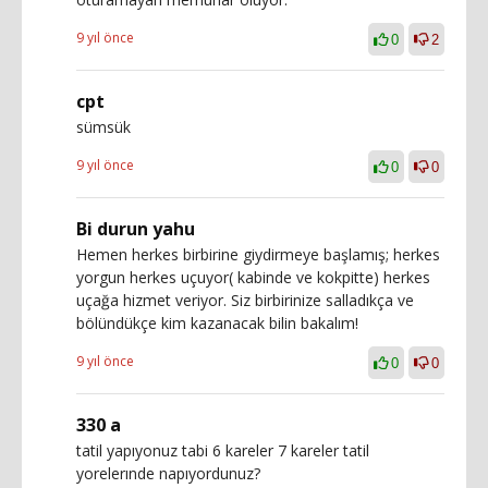
9 yıl önce
0
2
cpt
sümsük
9 yıl önce
0
0
Bi durun yahu
Hemen herkes birbirine giydirmeye başlamış; herkes
yorgun herkes uçuyor( kabinde ve kokpitte) herkes
uçağa hizmet veriyor. Siz birbirinize salladıkça ve
bölündükçe kim kazanacak bilin bakalım!
9 yıl önce
0
0
330 a
tatil yapıyonuz tabi 6 kareler 7 kareler tatil
yorelerınde napıyordunuz?