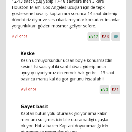
12-13 saat uçuş yapıp 17-18 saatlere inen 3 kare
Houston-Miami-Los Angeles uçuşları için de tepki
göstersene hava iş. kaptanlara sorunca 14 saat dinlenip
dönebiliriz diyor ve ses cıkartamıyorlar korkudan. insanlar
yorgunluktan gözleri mosmor geliyor sefere.
9 yıl önce
12
3
Keske
Kesin ucmuyorsundur ucsan boyle konusmazdin
kesin ! Iki saat yol iki saat ihtiyac giderip anca
uyuyup uyaniyoruz dinlenmek hak getire... 13 saat
basinca maruz kal da gor gununu inşaallah !!
9 yıl önce
0
1
Gayet basit
Kaptan butun yolu oturarak gidiyor ama kabin
memuru su içmek icin bile oturamadigi uçuşlar
oluyor. Hatta bazen Kaptani doyuramadığı icin
oturamayan memurlar oluyor.