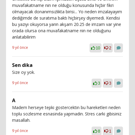
muvafakatname nin ne olduğu konusunda hiçbir fikri
olmayacak donanımsızlıkta birisi... Yo neden imzalayayım
dediğimde de suratıma baktı hiçbirşey diyemedi. Kendisi
bu yazıyı okuyorsa yarın akşam 20.25 de imzam var yine
orada olursa ona muvafakatname nin ne olduğunu
anlatabilirim
9 yıl önce
10
2
Sen dika
Size oy yok.
9 yıl önce
3
3
A
Madem herseye tepki gostercektin bu hareketleri neden
toplu sozlesme esnasinda yapmadin. Stres carki gibisiniz
masallah.
9 yıl önce
8
1