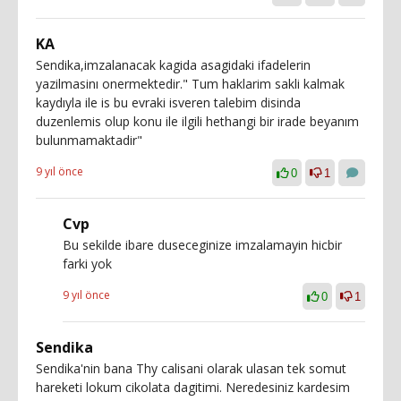
KA
Sendika,imzalanacak kagida asagidaki ifadelerin
yazilmasinı onermektedir." Tum haklarim sakli kalmak
kaydıyla ile is bu evraki isveren talebim disinda
duzenlemis olup konu ile ilgili hethangi bir irade beyanım
bulunmamaktadir"
9 yıl önce
0
1
Cvp
Bu sekilde ibare duseceginize imzalamayin hicbir
farki yok
9 yıl önce
0
1
Sendika
Sendika'nin bana Thy calisani olarak ulasan tek somut
hareketi lokum cikolata dagitimi. Neredesiniz kardesim