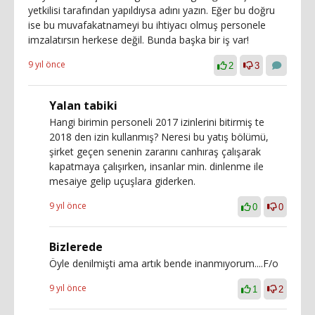
yetkilisi tarafından yapıldıysa adını yazın. Eğer bu doğru
ise bu muvafakatnameyi bu ihtiyacı olmuş personele
imzalatırsın herkese değil. Bunda başka bir iş var!
9 yıl önce
2
3
Yalan tabiki
Hangi birimin personeli 2017 izinlerini bitirmiş te
2018 den izin kullanmış? Neresi bu yatış bölümü,
şirket geçen senenin zararını canhıraş çalışarak
kapatmaya çalışırken, insanlar min. dinlenme ile
mesaiye gelip uçuşlara giderken.
9 yıl önce
0
0
Bizlerede
Öyle denilmişti ama artık bende inanmıyorum....F/o
9 yıl önce
1
2