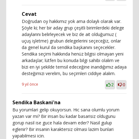
Cevat
Doğrudan oy hakkımız yok ama dolaylı olarak var.
Şöyle ki; her bir aday grup çeşitli birimlerdeki delege
adaylarını belirleyecek ve biz de ait olduğumuz (
uçuş işletme) grubun delegelerini seçeceğiz, onlar
da genel kurul da sendika başkanını seçecekler.
Sendika seçimi hakkında henüz bilgisi olmayan yeni
arkadaşlar; lütfen bu konuda bilgi sahibi olalım ve
bizi en iyi şekilde temsil edeceğine inandığımız adaya
desteğimizi verelim, bu seçimleri ciddiye alalım.
9 yıl önce
2
0
Sendika Baskani'na
Bu yorumlari gelip okuyorsun. Hic sana olumlu yorum
yazan var mi? Bir insan bu kadar basarisiz oldugunu
gorup nasil ise guce hala devam eder? Nasil gulup
eglenir? Bir insanin karaktersiz olmasi lazim bunlari
yapabilmesi icin.