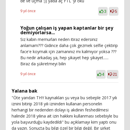
de ve uçma :)) yada aç FTL 'yi oku
9 yıl önce
3
5
Yoğun çalışan iş yapan kaptanlar bir şey
demiyorlarsa...
Siz kabin memurları neden itiraz edersiniz
anlamam??? Gidince daha çok gezmek selfie çektirip
face'e koymak için zamanınız mı kalmıyor yoksa ???
Bu nedir arkadaş ya, hep şikayet hep şikayet......
Biraz da şükretmeyi bilin
9 yıl önce
4
21
Yalana bak
"Öte yandan THY kaynakları şu veya bu sebeple 2017 yılı
iznini bitirip 2018 yılı izninden kullanan personelin
herhangi bir nedenden dolayı iş akdinin feshedilmesi
halinde 2018 yılına ait izin hakkını kullanması sebebiyle bu
yola başvurduğu kaydedildi" bu açıklamayı kim yaptı onu
da yazın. Sonuçta bu bilgi özel bir bilgi değil. Bir şirket