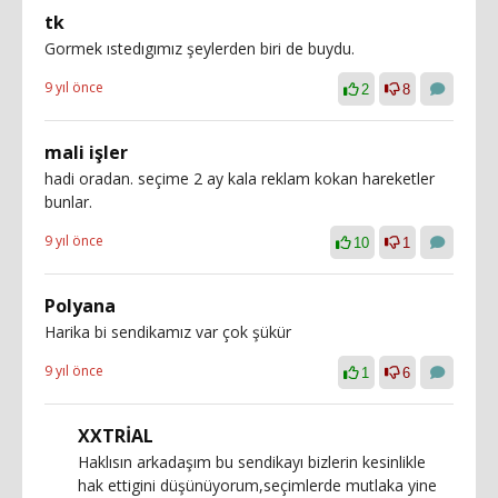
tk
Gormek ıstedıgımız şeylerden biri de buydu.
9 yıl önce
2
8
mali işler
hadi oradan. seçime 2 ay kala reklam kokan hareketler
bunlar.
9 yıl önce
10
1
Polyana
Harika bi sendikamız var çok şükür
9 yıl önce
1
6
XXTRİAL
Haklısın arkadaşım bu sendikayı bizlerin kesinlikle
hak ettigini düşünüyorum,seçimlerde mutlaka yine