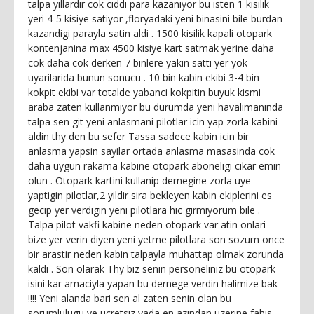
talpa yillardir cok ciddi para kazaniyor bu isten 1 kisilik
yeri 4-5 kisiye satiyor ,floryadaki yeni binasini bile burdan
kazandigi parayla satin aldi . 1500 kisilik kapali otopark
kontenjanina max 4500 kisiye kart satmak yerine daha
cok daha cok derken 7 binlere yakin satti yer yok
uyarilarida bunun sonucu . 10 bin kabin ekibi 3-4 bin
kokpit ekibi var totalde yabanci kokpitin buyuk kismi
araba zaten kullanmiyor bu durumda yeni havalimaninda
talpa sen git yeni anlasmani pilotlar icin yap zorla kabini
aldin thy den bu sefer Tassa sadece kabin icin bir
anlasma yapsin sayilar ortada anlasma masasinda cok
daha uygun rakama kabine otopark aboneligi cikar emin
olun . Otopark kartini kullanip dernegine zorla uye
yaptigin pilotlar,2 yildir sira bekleyen kabin ekiplerini es
gecip yer verdigin yeni pilotlara hic girmiyorum bile .
Talpa pilot vakfi kabine neden otopark var atin onlari
bize yer verin diyen yeni yetme pilotlara son sozum once
bir arastir neden kabin talpayla muhattap olmak zorunda
kaldi . Son olarak Thy biz senin personeliniz bu otopark
isini kar amaciyla yapan bu dernege verdin halimize bak
!!!! Yeni alanda bari sen al zaten senin olan bu
sorumlulugu ve ucretsiz yada en azindan uzerine fahis