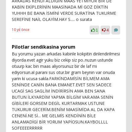
ARKADAS KENDİ ALDİGİN MAAS YETMİYOR BİR DE
KABİN EKİPLERİNİN MAASİNADA Mİ GOZ DİKTİN
YUHHH BE BANA İSMİNİ VERDE SURATİNA TUKURME
SEREFİNE NAİL OLAYİM.HAY S..... o surata
10 yıl önce
1
4
Pilotlar sendikasina yorum
Bu yorumu yazan arkadas kabinle kokpitin dinlendirilmesi
diyorda.evet agir yuku biz cekip siz po..nuzun ustunde
otuurp kac bin maas aliyorsunuz bir de laf mi
ediyorsun.al parani sus otur.bir gram beynin var onuda
yarin ki ucusa sakla.FARKİNDAMİSİN BİLMEM AMA
SENİNDE CANİN BANA EMANET.EVET SEN SADECE
UCAGİ SAG SAGLİM İNDİRİRSİN AMA BEN SANA
BUTUN İLKYARDİM YAPMA BİLGİM VAR.AMA SENİN
GİBİLERİ GORSEM DEGİL KURTARMAK USTUNE
TUKURUR GECERİM.BENİM MAASİMİDA AL DA KAPA
CENENİ.NE Sİ... ME GELMİS KENDİNİN BİLE
ANLAMADİGİ BİR YORUM YAPİOSUN.KAYBOLLLL
SOFEEEERRRRR