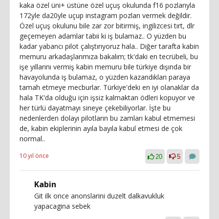
kaka özel üni+ üstüne özel uçuş okulunda f16 pozlarıyla
172yle da20yle uçup instagram pozları vermek değildir.
Özel uçuş okulunu bile zar zor bitirmiş, ingilizcesi tırt, dlr
geçemeyen adamlar tabii ki iş bulamaz.. O yüzden bu
kadar yabancı pilot çalıştırıyoruz hala.. Diğer tarafta kabin
memuru arkadaşlarımıza bakalım; tk'daki en tecrübeli, bu
işe yıllarını vermiş kabin memuru bile türkiye dışında bir
havayolunda iş bulamaz, o yüzden kazandıkları paraya
tamah etmeye mecburlar. Türkiye'deki en iyi olanaklar da
hala TK'da olduğu için işsiz kalmaktan ödleri kopuyor ve
her türlü dayatmayı sineye çekebiliyorlar. İşte bu
nedenlerden dolayı pilotların bu zamları kabul etmemesi
de, kabin ekiplerinin ayıla bayıla kabul etmesi de çok
normal..
10 yıl önce
20
5
Kabin
Git ilk once anonslarini duzelt dalkavukluk
yapacagina sebek