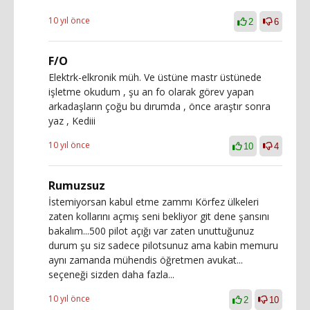
10 yıl önce
2
6
F/O
Elektrk-elkronik müh. Ve üstüne mastr üstünede
işletme okudum , şu an fo olarak görev yapan
arkadaşların çoğu bu dırumda , önce araştır sonra
yaz , Kediii
10 yıl önce
10
4
Rumuzsuz
İstemiyorsan kabul etme zammı Körfez ülkeleri
zaten kollarını açmış seni bekliyor git dene şansını
bakalım...500 pilot açığı var zaten unuttuğunuz
durum şu siz sadece pilotsunuz ama kabin memuru
aynı zamanda mühendis öğretmen avukat...
seçeneği sizden daha fazla...
10 yıl önce
2
10