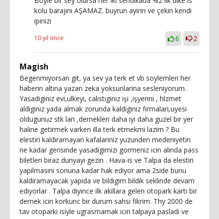
Böyle bir sey olursa her iki sendikada %2 lik ulke is
kolu barajını AŞAMAZ. buyrun ayirin ve çekin kendi
ipinizi
10 yıl önce
6
2
Magish
Begenmiyorsan git, ya sev ya terk et vb soylemleri her
haberin altina yazan zeka yoksunlarina sesleniyorum.
Yasadiginiz evi,ulkeyi, calistiginiz işi ,işyerini , hlzmet
aldiginiz yada almak zorunda kaldiginiz firmalari,uyesi
oldugunuz stk lari ,dernekleri daha iyi daha guzel bir yer
haline getirmek varken illa terk etmekmi lazim ? Bu
elestiri kaldiramayan kafalariniz yuzunden medeniyetin
ne kadar gerisinde yasadigimizi gormeniz icin alinda pass
biletleri biraz dunyayi gezin . Hava-is ve Talpa da elestiri
yapilmasini sonuna kadar hak ediyor ama 2side bunu
kaldiramayacak yapida ve bildigim bildik seklinde devam
ediyorlar . Talpa diyince ilk akillara gelen otopark karti bir
dernek icin korkunc bir durum sahsi fikrim. Thy 2000 de
tav otoparki isiyle ugrasmamak icin talpaya pasladi ve