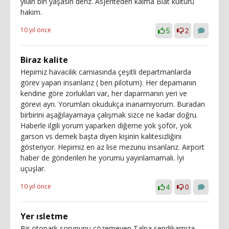
yılan bin yaşasın deriz. Asjeriteden kalma Biat kültürü
hakim.
10 yıl önce
5
2
Biraz kalite
Hepimiz havacılık camiasında çeşitli departmanlarda
görev yapan insanlarız ( ben pilotum). Her depamanın
kendine göre zorlukları var, her daparmanın yeri ve
görevi ayrı. Yorumları okudukça inanamıyorum. Buradan
birbirini aşağılayamaya çalışmak sizce ne kadar doğru.
Haberle ilgili yorum yaparken diğerne yok şoför, yok
garson vs demek başta diyen kişinin kalitesizliğini
gösteriyor. Hepimiz en az lise mezunu insanlarız. Airport
haber de gönderilen he yorumu yayınlamamalı. İyi
uçuşlar.
10 yıl önce
4
0
Yer ısletme
Bir otopark sorununu çözemeyen Talpa sendikamıza