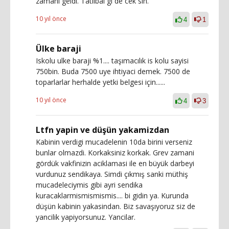
zamani geldi. Tatlibal gi de cek sin.
10 yıl önce
4
1
Ülke baraji
Iskolu ulke baraji %1.... taşımacılık is kolu sayisi
750bin. Buda 7500 uye ihtiyaci demek. 7500 de
toparlarlar herhalde yetki belgesi için......
10 yıl önce
4
3
Ltfn yapin ve düşün yakamizdan
Kabinin verdigi mucadelenin 10da birini verseniz
bunlar olmazdi. Korkaksiniz korkak. Grev zamani
gördük vakfinizin aciklamasi ile en büyük darbeyi
vurdunuz sendikaya. Simdi çıkmış sanki müthiş
mucadeleciymis gibi ayri sendika
kuracaklarmismismismis.... bi gidin ya. Kurunda
düşün kabinin yakasindan. Biz savaşıyoruz siz de
yancilik yapiyorsunuz. Yancilar.