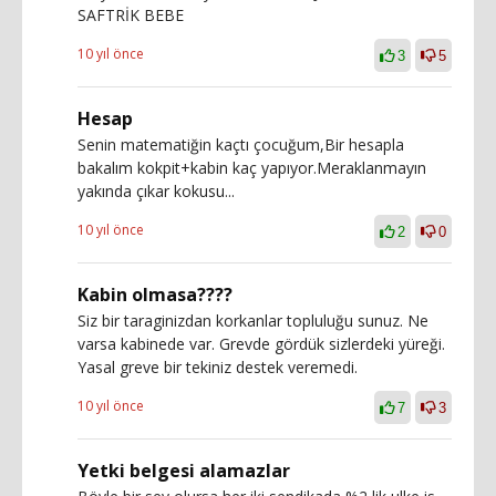
SAFTRİK BEBE
10 yıl önce
3
5
Hesap
Senin matematiğin kaçtı çocuğum,Bir hesapla
bakalım kokpit+kabin kaç yapıyor.Meraklanmayın
yakında çıkar kokusu...
10 yıl önce
2
0
Kabin olmasa????
Siz bir taraginizdan korkanlar topluluğu sunuz. Ne
varsa kabinede var. Grevde gördük sizlerdeki yüreği.
Yasal greve bir tekiniz destek veremedi.
10 yıl önce
7
3
Yetki belgesi alamazlar