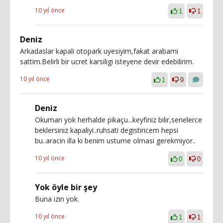
10 yıl önce
1
1
Deniz
Arkadaslar kapali otopark uyesiyim,fakat arabami
sattim.Belirli bir ucret karsiligi isteyene devir edebilirim.
10 yıl önce
1
9
Deniz
Okuman yok herhalde pikaçu...keyfiniz bilir,senelerce
beklersiniz kapaliyi..ruhsati degistiricem hepsi
bu..aracin illa ki benim ustume olmasi gerekmiyor..
10 yıl önce
0
0
Yok öyle bir şey
Buna izin yok.
10 yıl önce
1
1