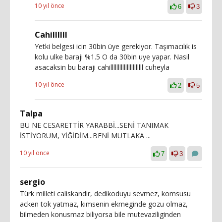
10 yıl önce
6
3
Cahillllll
Yetki belgesi icin 30bin üye gerekiyor. Taşımacılık is
kolu ulke baraji %1.5 O da 30bin uye yapar. Nasil
asacaksin bu baraji cahillllllllllllllllllllll cuheyla
10 yıl önce
2
5
Talpa
BU NE CESARETTİR YARABBİ...SENİ TANIMAK
İSTİYORUM, YİĞİDİM...BENİ MUTLAKA ...
10 yıl önce
7
3
sergio
Türk milleti caliskandir, dedikoduyu sevmez, komsusu
acken tok yatmaz, kimsenin ekmeginde gozu olmaz,
bilmeden konusmaz biliyorsa bile mutevaziliginden