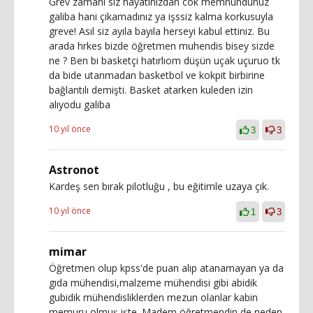
Grev zamanı siz hayatınızdan cok memnundunuz
galiba hani çikamadınız ya işssiz kalma korkusuyla
greve! Asıl siz ayıla bayıla herseyi kabul ettiniz. Bu
arada hrkes bizde öğretmen muhendis bisey sizde
ne ? Ben bi basketçi hatırlıom düşün uçak uçuruo tk
da bide utanmadan basketbol ve kokpit birbirine
bağlantılı demişti. Basket atarken kuleden izin
alıyodu galiba
10 yıl önce
3
3
Astronot
Kardeş sen bırak pilotluğu , bu eğitimle uzaya çık.
10 yıl önce
1
3
mimar
Öğretmen olup kpss'de puan alıp atanamayan ya da
gıda mühendisi,malzeme mühendisi gibi abidik
gubidik mühendisliklerden mezun olanlar kabin
memuru olmuş işte. Madem öğretmendin de neden