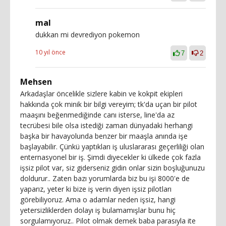
mal
dukkan mi devrediyon pokemon
10 yıl önce
7
2
Mehsen
Arkadaşlar öncelikle sizlere kabin ve kokpit ekipleri
hakkında çok minik bir bilgi vereyim; tk'da uçan bir pilot
maaşını beğenmediğinde canı isterse, line'da az
tecrübesi bile olsa istediği zaman dünyadaki herhangi
başka bir havayolunda benzer bir maaşla anında işe
başlayabilir. Çünkü yaptıkları iş uluslararası geçerliliği olan
enternasyonel bir iş. Şimdi diyecekler ki ülkede çok fazla
işsiz pilot var, siz giderseniz gidin onlar sizin boşluğunuzu
doldurur.. Zaten bazı yorumlarda biz bu işi 8000'e de
yaparız, yeter ki bize iş verin diyen işsiz pilotları
görebiliyoruz. Ama o adamlar neden işsiz, hangi
yetersizliklerden dolayı iş bulamamışlar bunu hiç
sorgulamıyoruz.. Pilot olmak demek baba parasıyla ite