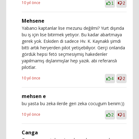
10 yıl önce
1
2
Mehsene
Yabancı kaptanlar lise mezunu değilmi? Yurt dışında
bu iş için lise bitirmek yetiyor. Bu kadar abartmaya
gerek yok. Eskiden di sadece Hv. K. Kaynaklı şimdi
bitti artık heryerden pilot yetişebiliyor. Gerçi onlarıda
gördük hepsi fetö seçmesiymiş hakedenler
yapılmamış dışlanmışlar hep yazık. abi referanslı
pilotlar.
10 yıl önce
4
2
mehsen e
bu yasta bu zeka ilerde geri zeka cocugum benim:))
10 yıl önce
2
1
Canga