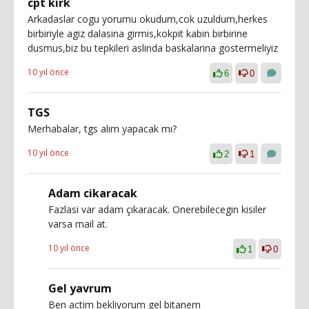
cpt kirk
Arkadaslar cogu yorumu okudum,cok uzuldum,herkes
birbiriyle agiz dalasina girmis,kokpit kabin birbirine
dusmus,biz bu tepkileri aslinda baskalarina gostermeliyiz
10 yıl önce
6
0
TGS
Merhabalar, tgs alım yapacak mı?
10 yıl önce
2
1
Adam cikaracak
Fazlasi var adam çıkaracak. Onerebilecegin kisiler
varsa mail at.
10 yıl önce
1
0
Gel yavrum
Ben actim bekliyorum gel bitanem