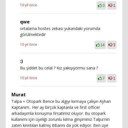
10 yıl önce
3
1
qwe
ortalama hostes zekası yukarıdaki yorumda
görülmektedir
10 yıl önce
14
3
:)
Bu şiddet bu celal ? Kız yakışıyormu sana ?
10 yıl önce
7
1
Murat
Talpa = Otopark Bence bu algıyı kırmaya çalışın Ayhan
Kaptanım.. Her ay birçok kaptanla ve first officer
arkadaşımla konuşma firsatimiz oluyor. Bu otopark
kullanımı için üyeliği zorunlu kılma girişiminiz Talpa'nin
zaten kırıntıları kalmış itibarını da yok ediyor. Ben üye