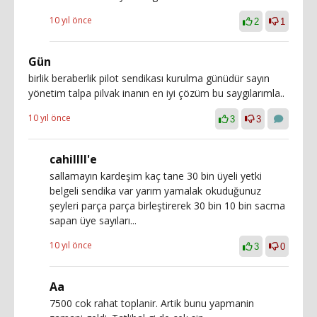
10 yıl önce
2
1
Gün
birlik beraberlik pilot sendikası kurulma günüdür sayın
yönetim talpa pilvak inanın en iyi çözüm bu saygılarımla..
10 yıl önce
3
3
cahillll'e
sallamayın kardeşim kaç tane 30 bin üyeli yetki
belgeli sendika var yarım yamalak okuduğunuz
şeyleri parça parça birleştirerek 30 bin 10 bin sacma
sapan üye sayıları...
10 yıl önce
3
0
Aa
7500 cok rahat toplanir. Artik bunu yapmanin