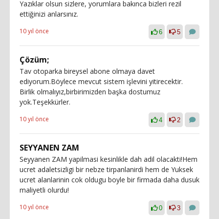
Yazıklar olsun sizlere, yorumlara bakınca bizleri rezil
ettiğinizi anlarsınız.
10 yıl önce
6
5
Çözüm;
Tav otoparka bireysel abone olmaya davet
ediyorum.Böylece mevcut sistem işlevini yitirecektir.
Birlik olmalıyız,birbirimizden başka dostumuz
yok.Teşekkürler.
10 yıl önce
4
2
SEYYANEN ZAM
Seyyanen ZAM yapilmasi kesinlikle dah adil olacakti!Hem
ucret adaletsizligi bir nebze tirpanlanirdi hem de Yuksek
ucret alanlarinin cok oldugu boyle bir firmada daha dusuk
maliyetli olurdu!
10 yıl önce
0
3