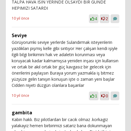
TALPA HAVA ISIN YERINDE OLSAYDI BIR GUNDE
HEPIMIZI SATARDI
10 yıl önce
4
2
Seviye
Görüyorumki seviye yerlerde Sulandırmak isteyenlerin
yazdıkları pişmiş kelle gibi sırıtıyor Her çalışan kendi işiyle
ilgili bilgi birikimini hak ve adaletin korunması veya
koruyacak kadar kalmamışsa yeniden inşası için kullansın
ve ortak bir akıl ortak bir güç kavgasız bir gelecek için
önerilerini paylaşsın Buraya yorum yazmakla iş bitmez
yüzyüze gelin tanışın konuşun işte o zaman yeni başlar
Cidden niyeti düzgün olanlara başarılar
10 yıl önce
1
0
gambita
Kabin haklı. Biz pilotlardan bir cacık olmaz .korkagiz
yalakayiz hemen birbirimizi satariz bana dokunmayan