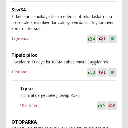
Stw34
Sirketi sari sendikaya teslim eden pilot arkadaslarmi bu
protokole karsi cikiyorlar cok ayip vicdansizlik yapmayin
komim siler sizi.
10 yıl önce
4
1
Tipsiz pilot
Hocalarım Türkiye bir RVSM sahasımıdır? Saygılarımla,
10 yıl önce
3
1
Tipsiz
Tipini al da gel.Beleş cevap Yok:)
10 yıl önce
0
0
OTOPARKA