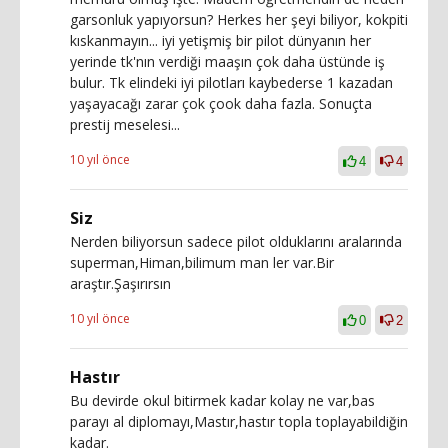
garsonluk yapıyorsun? Herkes her şeyi biliyor, kokpiti
kıskanmayın... iyi yetişmiş bir pilot dünyanın her
yerinde tk'nın verdiği maaşın çok daha üstünde iş
bulur. Tk elindeki iyi pilotları kaybederse 1 kazadan
yaşayacağı zarar çok çook daha fazla. Sonuçta
prestij meselesi...
10 yıl önce
4
4
Siz
Nerden biliyorsun sadece pilot olduklarını aralarında
superman,Himan,bilimum man ler var.Bir
araştır.Şaşırırsın
10 yıl önce
0
2
Hastır
Bu devirde okul bitirmek kadar kolay ne var,bas
parayı al diplomayı,Mastır,hastır topla toplayabildiğin
kadar.