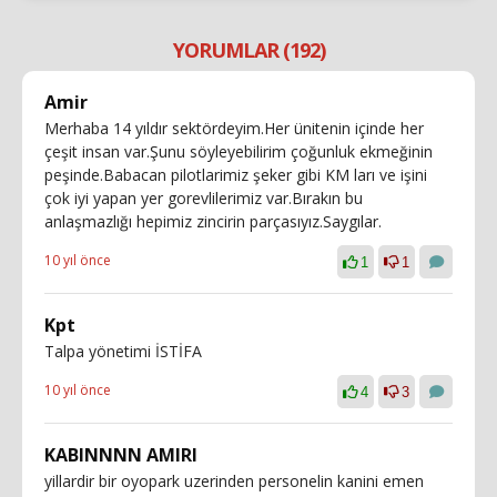
YORUMLAR (192)
Amir
Merhaba 14 yıldır sektördeyim.Her ünitenin içinde her
çeşit insan var.Şunu söyleyebilirim çoğunluk ekmeğinin
peşinde.Babacan pilotlarimiz şeker gibi KM ları ve işini
çok iyi yapan yer gorevlilerimiz var.Bırakın bu
anlaşmazlığı hepimiz zincirin parçasıyız.Saygılar.
10 yıl önce
1
1
Kpt
Talpa yönetimi İSTİFA
10 yıl önce
4
3
KABINNNN AMIRI
yillardir bir oyopark uzerinden personelin kanini emen