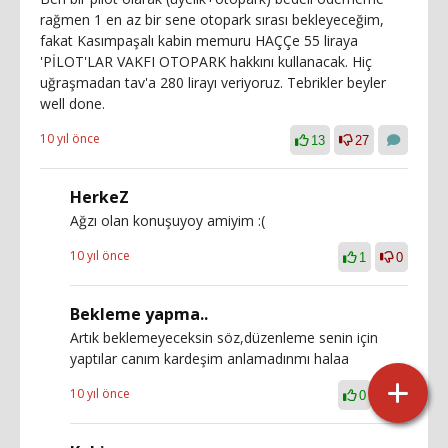
rağmen 1 en az bir sene otopark sırası bekleyeceğim,
fakat Kasımpaşalı kabin memuru HAÇÇe 55 liraya
'PİLOT'LAR VAKFI OTOPARK hakkını kullanacak. Hiç
uğraşmadan tav'a 280 lirayı veriyoruz. Tebrikler beyler
well done.
10 yıl önce
13
27
HerkeZ
Ağzı olan konuşuyoy amiyim :(
10 yıl önce
1
0
Bekleme yapma..
Artık beklemeyeceksin söz,düzenleme senin için
yaptılar canım kardeşim anlamadınmı halaa
10 yıl önce
0
0