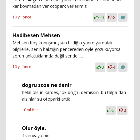
kar koymadan ver otopark yerlerimizi.
10 yıl önce
20
3
Hadibesen Mehsen
Mehsen boş konuşmuşsun bildiğin yarım yamalak
bilgilerle, senin baktığın pencereden öyle gözüküyorsa
sorun anlattıklarında değil sende!.....
10 yıl önce
0
4
dogru soze ne denir
helal olsun kardes,cok dogru demissin. bu talpa dan
alsinlar su otoparki artik
10 yıl önce
3
0
Olur öyle.
Tramvaya bin.