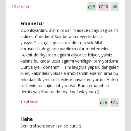
10 yıl önce
5
16
Emanetci!
Ooo ilkyardim, alirim bi dal! "Sadece ucagi sag salim
indirirsin" derken? Sair burada neyin kafasini
yasiyor?! Ucagi sag salim indiremezsek Allah
korusun ilk degil son yardimin olur muhtemelen.
Kokpit de ilkyardim egitimi aliyor ve biliyor, yalniz
kabine bu kadar ucus egitimi verildigini bilmiyordum!
Dunya iyisi, donanimli, isini layigiyla yapan, dengeleri
bilen, kabindeki yoldaslarimizi tenzih ederim ama bu
arkadasi ilk yardim bilenlere havale ediyorum. Acilen
bir beyin masajina ihtiyaci var! Bana emanetsin
demis ya:) You made my day (anlayana) ;)
10 yıl önce
6
1
Haha
Seni trol seni sevinlisin so cute :)