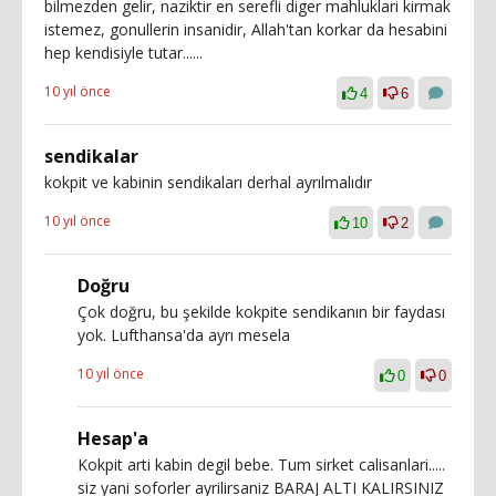
bilmezden gelir, naziktir en serefli diger mahluklari kirmak
istemez, gonullerin insanidir, Allah'tan korkar da hesabini
hep kendisiyle tutar......
10 yıl önce
4
6
sendikalar
kokpit ve kabinin sendikaları derhal ayrılmalıdır
10 yıl önce
10
2
Doğru
Çok doğru, bu şekilde kokpite sendikanın bir faydası
yok. Lufthansa'da ayrı mesela
10 yıl önce
0
0
Hesap'a
Kokpit arti kabin degil bebe. Tum sirket calisanlari.....
siz yani soforler ayrilirsaniz BARAJ ALTI KALIRSINIZ