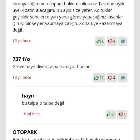
olmayacağım ve otopark hakkimi alirsaniz Tav dan aylık
uyelik satın alacağım. Bu ayıp size yeter. Koltuklar
geçicidir senelerce yan yana görev yapacağınız insanlar
için iyi bir şeyler yapmaya çalışın. Zorla üye kazanmaya
değil.
10 yıl önce
1
4
737 f/o
Greve hayır diyen talpa mı diyor bunları!
10 yıl önce
21
4
hayır
bu talpa o talpa değil
10 yıl önce
3
1
OTOPARK
Ben bir pilot olarak (üyelik+otopark) bedeli ödememe