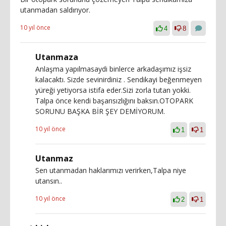
utanmadan saldırıyor.
10 yıl önce
4
8
Utanmaza
Anlaşma yapılmasaydi binlerce arkadaşımız işsiz
kalacaktı. Sizde sevinirdiniz . Sendikayi beğenmeyen
yüreği yetiyorsa istifa eder.Sizi zorla tutan yokki.
Talpa önce kendi başarısızlığını baksın.OTOPARK
SORUNU BAŞKA BİR ŞEY DEMİYORUM.
10 yıl önce
1
1
Utanmaz
Sen utanmadan haklarımızı verirken,Talpa niye
utansın..
10 yıl önce
2
1