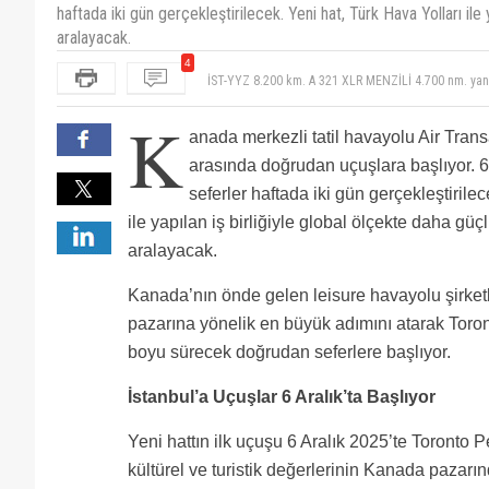
haftada iki gün gerçekleştirilecek. Yeni hat, Türk Hava Yolları ile 
aralayacak.
4
Dikkatimi çeken tek koridorlu uçak ile okyanus ötes
İST-YYZ 8.200 km. A 321 XLR MENZİLİ 4.700 nm. yan
K
anada merkezli tatil havayolu Air Transa
arasında doğrudan uçuşlara başlıyor. 6
seferler haftada iki gün gerçekleştirile
ile yapılan iş birliğiyle global ölçekte daha güç
aralayacak.
Kanada’nın önde gelen leisure havayolu şirketl
pazarına yönelik en büyük adımını atarak Toront
boyu sürecek doğrudan seferlere başlıyor.
İstanbul’a Uçuşlar 6 Aralık’ta Başlıyor
Yeni hattın ilk uçuşu 6 Aralık 2025’te Toronto 
kültürel ve turistik değerlerinin Kanada pazarında