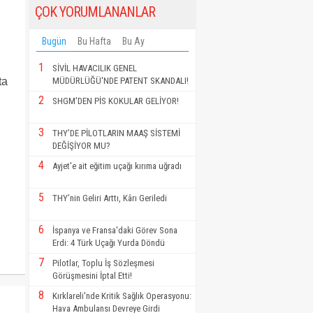
ÇOK YORUMLANANLAR
Bugün
Bu Hafta
Bu Ay
1
SİVİL HAVACILIK GENEL
MÜDÜRLÜĞÜ'NDE PATENT SKANDALI!
ta
2
SHGM'DEN PİS KOKULAR GELİYOR!
3
THY’DE PİLOTLARIN MAAŞ SİSTEMİ
DEĞİŞİYOR MU?
4
Ayjet'e ait eğitim uçağı kırıma uğradı
5
THY’nin Geliri Arttı, Kârı Geriledi
6
İspanya ve Fransa'daki Görev Sona
Erdi: 4 Türk Uçağı Yurda Döndü
7
Pilotlar, Toplu İş Sözleşmesi
Görüşmesini İptal Etti!
8
Kırklareli'nde Kritik Sağlık Operasyonu:
Hava Ambulansı Devreye Girdi