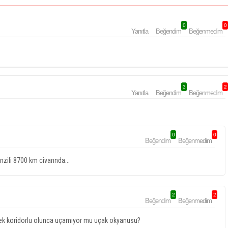
0
0
Yanıtla
Beğendim
Beğenmedim
3
2
Yanıtla
Beğendim
Beğenmedim
0
0
Beğendim
Beğenmedim
ili 8700 km civarında...
2
2
Beğendim
Beğenmedim
 Tek koridorlu olunca uçamıyor mu uçak okyanusu?