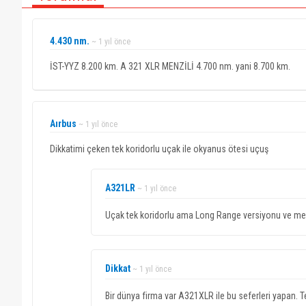
4.430 nm.
~ 1 yıl önce
İST-YYZ 8.200 km. A 321 XLR MENZİLİ 4.700 nm. yani 8.700 km.
Aırbus
~ 1 yıl önce
Dikkatimi çeken tek koridorlu uçak ile okyanus ötesi uçuş
A321LR
~ 1 yıl önce
Uçak tek koridorlu ama Long Range versiyonu ve menz
Dikkat
~ 1 yıl önce
Bir dünya firma var A321XLR ile bu seferleri yapan.