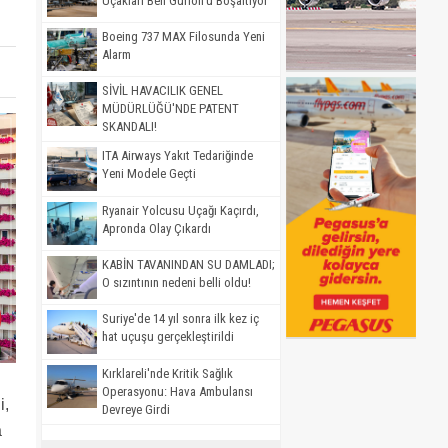
Uçakları Ben Gurion'u Boşaltıyor
Boeing 737 MAX Filosunda Yeni
Alarm
SİVİL HAVACILIK GENEL
MÜDÜRLÜĞÜ'NDE PATENT
SKANDALI!
ITA Airways Yakıt Tedariğinde
Yeni Modele Geçti
Ryanair Yolcusu Uçağı Kaçırdı,
Apronda Olay Çıkardı
KABİN TAVANINDAN SU DAMLADI;
O sızıntının nedeni belli oldu!
Suriye'de 14 yıl sonra ilk kez iç
hat uçuşu gerçekleştirildi
Kırklareli'nde Kritik Sağlık
Operasyonu: Hava Ambulansı
i,
Devreye Girdi
a