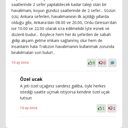
saatlerinde 2 sefer yapılabilecek kadar talep olan bir
havalimanı, koyun gündüz saatlerinde de 2 sefer... Sözün
özü; Ankara seferleri, havalimanının ilk açıldığı yıllarda
olduğu gibi, Ankara'dan 08.00 ve 20.00, Ordu-Giresun'dan
ise 10.00 ve 22.00 olarak icra edilmelidir.İşte esnek ve
düzenli budur... Böylece hem her iki şehirden de sabah
gidip akşam gelme imkanı sağlanmış olur hem de
insanların hala Trabzon havalimanını kullanmak zorunda
bırakılmaları son bulur!...
10 ay önce
8
0
Özel ucak
A jeti özel uçağınız sandınız galiba, öyle herkes
istediği saatte uçmak istiyorsa kendine özel uçak
tutsun
10 ay önce
1
1