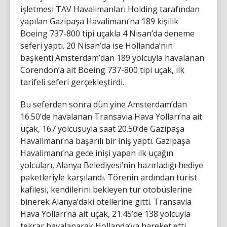
işletmesi TAV Havalimanları Holding tarafından
yapılan Gazipaşa Havalimanı’na 189 kişilik
Boeing 737-800 tipi uçakla 4 Nisan’da deneme
seferi yaptı. 20 Nisan’da ise Hollanda’nın
başkenti Amsterdam’dan 189 yolcuyla havalanan
Corendon’a ait Boeing 737-800 tipi uçak, ilk
tarifeli seferi gerçekleştirdi.
Bu seferden sonra dün yine Amsterdam’dan
16.50’de havalanan Transavia Hava Yolları’na ait
uçak, 167 yolcusuyla saat 20.50’de Gazipaşa
Havalimanı’na başarılı bir iniş yaptı. Gazipaşa
Havalimanı’na gece inişi yapan ilk uçağın
yolcuları, Alanya Belediyesi’nin hazırladığı hediye
paketleriyle karşılandı. Törenin ardından turist
kafilesi, kendilerini bekleyen tur otobüslerine
binerek Alanya’daki otellerine gitti. Transavia
Hava Yolları’na ait uçak, 21.45’de 138 yolcuyla
tekrar havalanarak Hollanda’ya hareket etti.