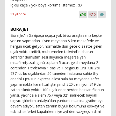
İç dış kaça ? yok boya koruma istemez... :D
13 yıl önce
0
0
BORA JET
Bora Jet'in Gazipaşa uçuşu yok biraz araştırsanız keşke
yorum yapmadan...Evim meydana 5 km mesafede ve
hergün uçak geliyor. normalde dün gece o saatte gelen
uçak yoktu tarifeli, muhtemelen tailwind'in charter
seferidir demiştim sesi duyunca meğerse yeni
misafirmiş...salı günü toplam 5 uçak geldi meydana 2
corendon 1 trabsavia 1 sas ve 1 pegasus...3'ü 738 2'si
737 idi. bu uçaklardan 50 taneden fazlasına sahip thy-
anadolu jet-sun express ailesi hala bu meydana sefer
yapmamakta kararlı...al işte şimdi 320'de iniyor. 319'da
zaten sıkıntı yoktu. 100 uçak eder nerden baksan filonun
yarısı, yakında elalem 757 veya 321 indirecek bayrak
taşıyıcı şirketim antalya'dan yurdum insanına giydirmeye
devam ediyor...zaten zararın büyük bölümünü esb-ayt ve
esb-ist seferleri kapatırken niye ayt'den vazgeçsin dimi