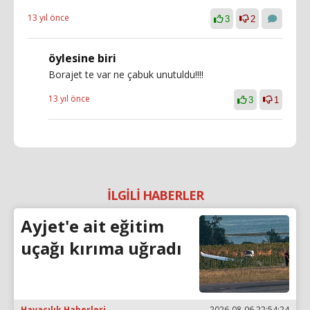
13 yıl önce
3
2
öylesine biri
Borajet te var ne çabuk unutuldu!!!!
13 yıl önce
3
1
İLGİLİ HABERLER
Ayjet'e ait eğitim
uçağı kırıma uğradı
Havacılık Haberleri
2026-08-06 22:54:24