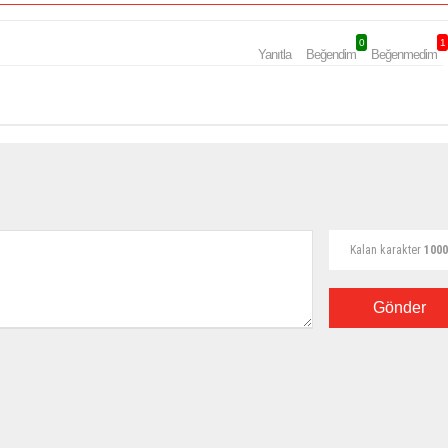
0
1
Yanıtla
Beğendim
Beğenmedim
Kalan karakter
1000
Gönder