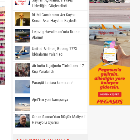
Sayıları Açıklandı: Hava-İş
Liderliğini Güçlendirdi
DHMİ Camiasının Acı Kaybı:
Kenan Akar Hayatını Kaybetti
Leipzig Havalimanı'nda Drone
Alarmı!
United Airlines, Boeing 777X
İddialarını Yalanladı
Air India Uçağında Türbülans: 17
Kişi Yaralandı
Paraşüt faciası kamerada!
Ajet'ten yeni kampanya
Orhan Sancar’dan Düşük Maliyetli
Havayolu Uyarısı