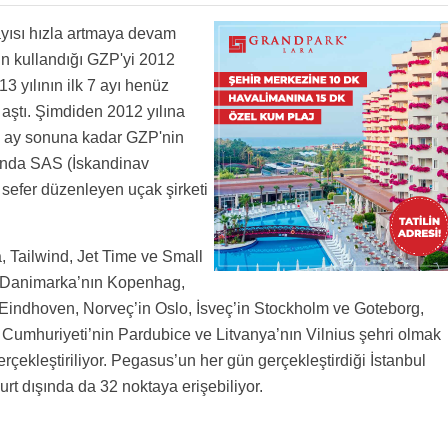
yısı hızla artmaya devam
un kullandığı GZP'yi 2012
13 yılının ilk 7 ayı henüz
aştı. Şimdiden 2012 yılına
Bu ay sonuna kadar GZP'nin
 anda SAS (İskandinav
 sefer düzenleyen uçak şirketi
 Tailwind, Jet Time ve Small
n, Danimarka’nın Kopenhag,
Eindhoven, Norveç’in Oslo, İsveç’in Stockholm ve Goteborg,
 Cumhuriyeti’nin Pardubice ve Litvanya’nın Vilnius şehri olmak
çekleştiriliyor. Pegasus’un her gün gerçekleştirdiği İstanbul
yurt dışında da 32 noktaya erişebiliyor.