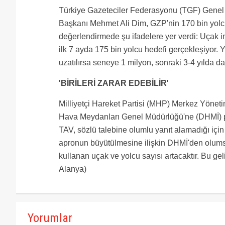
Türkiye Gazeteciler Federasyonu (TGF) Genel
Başkanı Mehmet Ali Dim, GZP'nin 170 bin yolcu
değerlendirmede şu ifadelere yer verdi: Uçak in
ilk 7 ayda 175 bin yolcu hedefi gerçekleşiyor. Yı
uzatılırsa seneye 1 milyon, sonraki 3-4 yılda da
'BİRİLERİ ZARAR EDEBİLİR'
Milliyetçi Hareket Partisi (MHP) Merkez Yönet
Hava Meydanları Genel Müdürlüğü'ne (DHMİ) pi
TAV, sözlü talebine olumlu yanıt alamadığı için
apronun büyütülmesine ilişkin DHMİ'den olumsuz
kullanan uçak ve yolcu sayısı artacaktır. Bu gel
Alanya)
Yorumlar