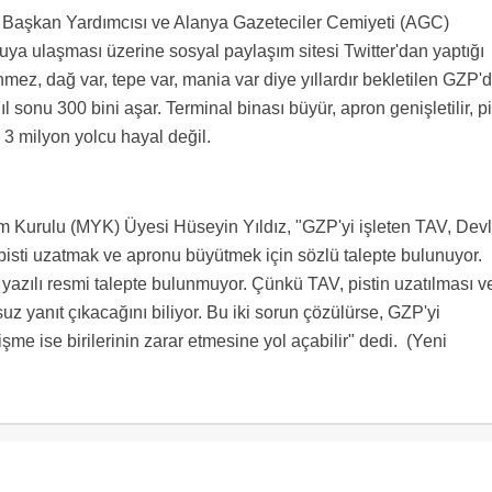
 Başkan Yardımcısı ve Alanya Gazeteciler Cemiyeti (AGC)
ya ulaşması üzerine sosyal paylaşım sitesi Twitter'dan yaptığı
mez, dağ var, tepe var, mania var diye yıllardır bekletilen GZP'
l sonu 300 bini aşar. Terminal binası büyür, apron genişletilir, pi
 3 milyon yolcu hayal değil.
im Kurulu (MYK) Üyesi Hüseyin Yıldız, "GZP'yi işleten TAV, Devl
sti uzatmak ve apronu büyütmek için sözlü talepte bulunuyor.
 yazılı resmi talepte bulunmuyor. Çünkü TAV, pistin uzatılması v
 yanıt çıkacağını biliyor. Bu iki sorun çözülürse, GZP'yi
işme ise birilerinin zarar etmesine yol açabilir" dedi. (Yeni