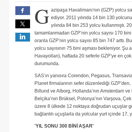
G
azipaşa Havalimanı'nın (GZP) yolcu sa
ediyor. 2011 yılında 14 bin 130 yolcun
yılında 84 bin 253 yolcu kullanmıştı. 20
tamamlanmadan GZP'nin yolcu sayısı 170 bini 
oranla GZP'nin yolcu sayısı 85 bin 747 arttı. 
yolcu sayısının 75 bini aşması bekleniyor. Şu
Havayolları), haftada 20 seferle GZP'ye en çok
durumunda.
SAS'ın yanısıra Corendon, Pegasus, Transavia,
Planet firmalarının sefer düzenlediği GZP'de
Billund ve Alborg, Hollanda’nın Amsterdam ve 
Belçika’nın Brüksel, Polonya’nın Varşova, Çek
üzere 8 ülkede 12 noktaya doğrudan uçuşlar ger
bağlantılı uçuşlarla da yolcular yurt içinde 17, 
'YIL SONU 300 BİNİ AŞAR'