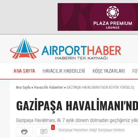
ANA SAYFA
HAVACILIK HABERLERİ
KÖŞE YAZARLARI
FO
Ana Sayfa
»
Havacılık Haberleri
»
GAZİPAŞA HAVALİMANI'NDA BÜYÜK YÜKSELİŞ
GAZİPAŞA HAVALİMANI'N
Gazipaşa Havalimanı, ilk 7 aylık dönem dolmadan geçtiğimiz yılki 
1
Gazipaşa Havaalanı değil Gazipaşa iskelesi