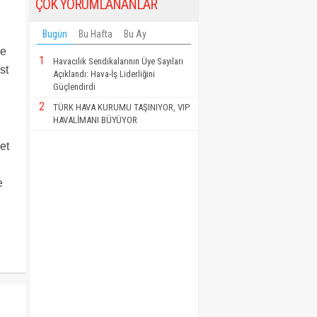
ÇOK YORUMLANANLAR
Bugün
Bu Hafta
Bu Ay
de
1
Havacılık Sendikalarının Üye Sayıları
st
Açıklandı: Hava-İş Liderliğini
Güçlendirdi
2
TÜRK HAVA KURUMU TAŞINIYOR, VIP
HAVALİMANI BÜYÜYOR
et
e