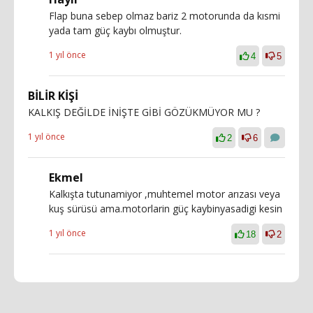
Flap buna sebep olmaz bariz 2 motorunda da kısmi
yada tam güç kaybı olmuştur.
1 yıl önce
4
5
BİLİR KİŞİ
KALKIŞ DEĞİLDE İNİŞTE GİBİ GÖZÜKMÜYOR MU ?
1 yıl önce
2
6
Ekmel
Kalkışta tutunamiyor ,muhtemel motor arızası veya
kuş sürüsü ama.motorlarin güç kaybinyasadigi kesin
1 yıl önce
18
2