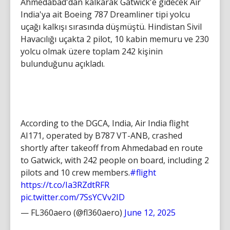
Ahmedabad'dan kalkarak Gatwick'e gidecek Air
India'ya ait Boeing 787 Dreamliner tipi yolcu
uçağı kalkışı sırasında düşmüştü. Hindistan Sivil
Havacılığı uçakta 2 pilot, 10 kabin memuru ve 230
yolcu olmak üzere toplam 242 kişinin
bulunduğunu açıkladı.
According to the DGCA, India, Air India flight
AI171, operated by B787 VT-ANB, crashed
shortly after takeoff from Ahmedabad en route
to Gatwick, with 242 people on board, including 2
pilots and 10 crew members.
#flight
https://t.co/Ia3RZdtRFR
pic.twitter.com/7SsYCVv2ID
— FL360aero (@fl360aero)
June 12, 2025