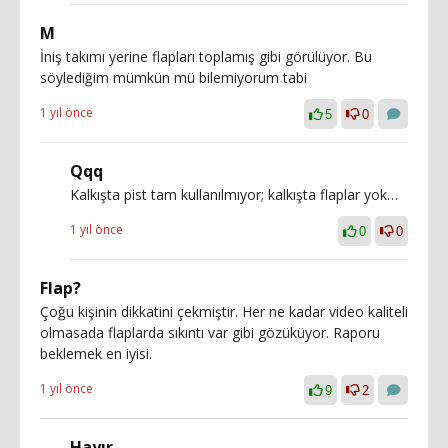
M
İniş takımı yerine flapları toplamış gibi görülüyor. Bu
söylediğim mümkün mü bilemiyorum tabi
1 yıl önce
5
0
Qqq
Kalkışta pist tam kullanılmıyor; kalkışta flaplar yok…
1 yıl önce
0
0
Flap?
Çoğu kişinin dikkatini çekmiştir. Her ne kadar video kaliteli
olmasada flaplarda sıkıntı var gibi gözüküyor. Raporu
beklemek en iyisi.
1 yıl önce
9
2
Hayır