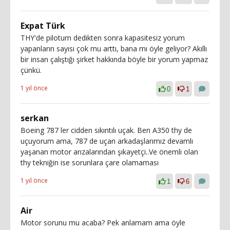
Expat Türk
THY'de pilotum dedikten sonra kapasitesiz yorum
yapanların sayısı çok mu arttı, bana mı öyle geliyor? Akıllı
bir insan çalıştığı şirket hakkında böyle bir yorum yapmaz
çünkü.
1 yıl önce
0
1
serkan
Boeing 787 ler cidden sıkıntılı uçak. Ben A350 thy de
uçuyorum ama, 787 de uçan arkadaşlarımız devamlı
yaşanan motor arızalarından şıkayetçi..Ve önemli olan
thy tekniğin ise sorunlara çare olamaması
1 yıl önce
1
6
Air
Motor sorunu mu acaba? Pek anlamam ama öyle