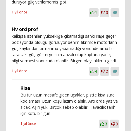
duruyor güç verilememiş gibi.
1 yıl önce
1
0
Hv ord prof
kalkışta istenilen yüksekliğe çıkamadığı sanki inişe geçer
pozisyonda olduğu görülüyor benim fikrimde motorların
güç kaybından tırmanma yapamadığı yönünde ama bir
taraftaki güç göstergesinin arızalı olup kaptana yanlış
bilgi vermesi sonucuda olabilir .Birgen olayı aklıma geldi
1 yıl önce
4
2
Kisa
Bu tür uzun mesafe giden uçaklar, pistte kisa süre
kodlaması. Uzun koşu lazım olabilir. Arti orda yaz ve
sıcak. Aşırı yük. Birçok sebep olabilir. Havacılık tarihi
için kötü bir gün
1 yıl önce
3
0